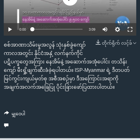
အ
သုတပဒေသာ အင်္ဂလိပ်စာ
ညွန်း
Learning English
စာမျက်နှာ
သို့
ဗွီအိုအေ လူမှုကွန်ယက်များ
0:00
3:09
ကျော်
တိုက်ရိုက် လင့်ခ်
ကြည့်
စစ်အာဏာသိမ်းမှုအလွန် သုံးနှစ်ခွဲကျော်
ရန်
ကာလအတွင်း နိုင်ငံအနှံ့ လက်နက်ကိုင်
ဘာသာစကားများ
ရှာဖွေ
ပဋိပက္ခတွေအကြား နေအိမ်နဲ့ အဆောက်အအုံပေါင်း တသိန်း
ရန်
ကျော် မီးရှို့ဖျက်ဆီးခံခဲ့ရပါတယ်။ ISP-Myanmar ရဲ့ ဒီတပတ်
နေရာ
မြင်ကွင်းကျယ်မှတ်စု အစီအစဉ်မှာ ဒီအကြောင်းအရာကို
သို့
အချက်အလက်အခြေပြု ပိုင်းခြားဖော်ပြထားပါတယ်။
ကျော်
ရန်
မျှဝေပါ