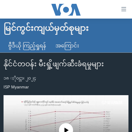
သုံး
ရ
လွယ်ကူ
မြင်ကွင်းကျယ်မှတ်စုများ
မူလစာမျက်နှာ
စေ
မြန်မာ
ဗွီဒီယို ကြည့်ရှုရန်
အကြောင်း
သည့်
ကမ္ဘာ့သတင်းများ
Link
နိုင်ငံတဝန်း မီးရှို့ဖျက်ဆီးခံရမှုများ
ဗွီဒီယို
နိုင်ငံတကာ
များ
သတင်းလွတ်လပ်ခွင့်
အမေရိကန်
ပင်မ
၁၈ ႏိုဝင္ဘာ၊ ၂၀၂၄
ရပ်ဝန်းတခု လမ်းတခု အလွန်
တရုတ်
အကြောင်းအရာ
ISP Myanmar
သို့
အင်္ဂလိပ်စာလေ့လာမယ်
အစ္စရေး-ပါလက်စတိုင်း
ကျော်
အပတ်စဉ်ကဏ္ဍများ
အမေရိကန်သုံးအီဒီယံ
ကြည့်
ရေဒီယိုနှင့်ရုပ်သံ အချက်အလက်များ
မကြေးမုံရဲ့ အင်္ဂလိပ်စာ
ရေဒီယို
ရန်
ပင်မ
ရေဒီယို/တီဗွီအစီအစဉ်
ရုပ်ရှင်ထဲက အင်္ဂလိပ်စာ
တီဗွီ
No media source currently available