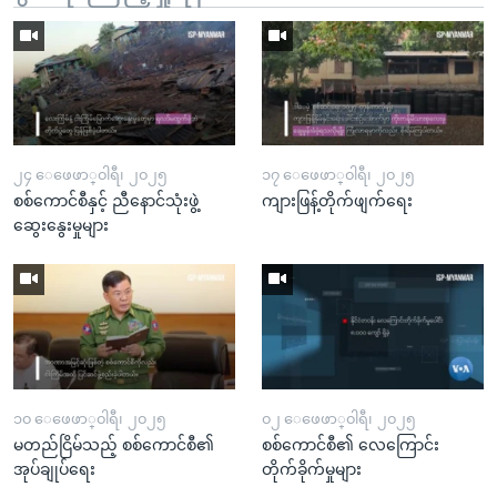
၂၄ ေဖေဖာ္၀ါရီ၊ ၂၀၂၅
၁၇ ေဖေဖာ္၀ါရီ၊ ၂၀၂၅
စစ်ကောင်စီနှင့် ညီနောင်သုံးဖွဲ့
ကျားဖြန့်တိုက်ဖျက်ရေး
ဆွေးနွေးမှုများ
၁၀ ေဖေဖာ္၀ါရီ၊ ၂၀၂၅
၀၂ ေဖေဖာ္၀ါရီ၊ ၂၀၂၅
မတည်ငြိမ်သည့် စစ်ကောင်စီ၏
စစ်ကောင်စီ၏ လေကြောင်း
အုပ်ချုပ်ရေး
တိုက်ခိုက်မှုများ