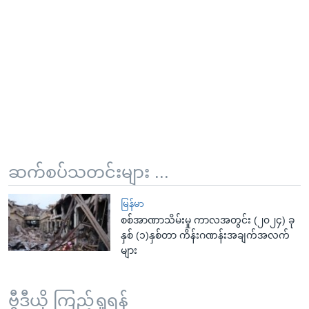
ဆက်စပ်သတင်းများ ...
မြန်မာ
စစ်အာဏာသိမ်းမှု ကာလအတွင်း (၂၀၂၄) ခု
နှစ် (၁)နှစ်တာ ကိန်းဂဏန်းအချက်အလက်
များ
ဗွီဒီယို ကြည့်ရှုရန်