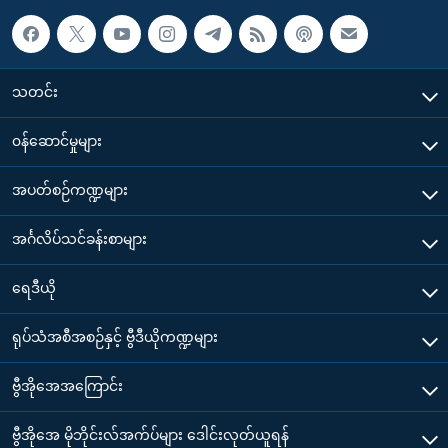
သတင်း
၀န်ဆောင်မှုများ
အပတ်စဉ်ကဏ္ဍများ
အင်္ဂလိပ်သင်ခန်းစာများ
ရေဒီယို
ရုပ်သံအစီအစဉ်နှင့် ဗွီဒီယိုကဏ္ဍများ
ဗွီအိုအေအကြောင်း
ဗွီအိုအေ မိုဘိုင်းလ်အက်ပ်များ ဒေါင်းလုတ်ယူရန်