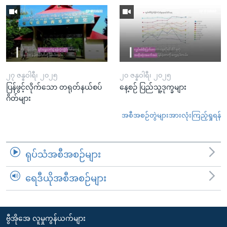
၂၇ ဇန္နဝါရီ၊ ၂၀၂၅
၂၀ ဇန္နဝါရီ၊ ၂၀၂၅
ပြန်ဖွင့်လိုက်သော တရုတ်နယ်စပ်
နေ့စဉ် ပြည်သူ့ဒုက္ခများ
ဂိတ်များ
အစီအစဉ်တွဲများအားလုံးကြည့်ရှုရန်
ရုပ်သံအစီအစဉ်များ
ရေဒီယိုအစီအစဉ်များ
ဗွီအိုအေ လူမှုကွန်ယက်များ