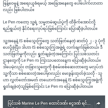
ဖြန့်ဝေမှုနဲ့ အရေးယူခံရမယ့် အခြေအနေတွေ ပေါ်ပေါက်လာတာ
လည်း ဖြစ်ပါတယ်။
Le Pen ကတော့ သူ့ရဲ့ သမ္မတမဲဆွယ်ပွဲကို ထိခိုက်အောင်လို့
ရည်ရွယ်တဲ့ နိုင်ငံရေးလုပ်ရပ်ဖြစ်ကြောင်း ပြောဆိုခဲ့ပါတယ်။
သူ့အနေနဲ့ IS စစ်သွေးကြွတွေ သတ်ဖြတ်နေတဲ့ ဓာတ်ပုံ ၂ - ၃ ပုံကို
ပေးပို့ခဲ့ပြီး၊ ဒါဟာ IS စစ်သွေးကြွအဖွဲ့ရဲ့ လက်ချက်ဖြစ်တယ်၊ ဒီ
သတ်ဖြတ်မှုကိုလည်း ရှုတ်ချခဲ့တဲ့အကြောင်း ပြင်သစ်သတင်း
ဌာနတွေကို Le Pen က ကြာသပတေးနေ့က ပြောဆိုခဲ့ပါတယ်။
ဒါပေမဲ့လည်း တခြားသူတွေကို စုံစမ်းစစ်ဆေးတာတွေ မလုပ်ဘဲ
သူ့ကိုသာ စစ်ဆေးတဲ့အပေါ်မှာလည်း မေးခွန်းထုတ်ခဲ့သလို - သူ
ဟာ လွှတ်တော်အမတ် တယောက်အနေနဲ့ IS စစ်သွေးကြွအဖွဲ့ကို
ရှုတ်ချခဲ့တဲ့သူဖြစ်ကြောင်း Le Pen က ပြောဆိုခဲ့ပါတယ်။
ပြင်သစ် Marine Le Pen ထောင်ဒဏ်၊ ငွေဒဏ် ရင်ဆိုင်ရနိုင်