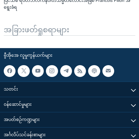
ပြင်သစ် ရီပတ်ဘလီကန်ပါတီသမ္မတလောင်းအဖြစ် Francois Fillon အ
ရွေးခံရ
အခြားဖတ်ရှုစရာများ
ဗွီအိုအေ လူမှုကွန်ယက်များ
သတင်း
၀န်ဆောင်မှုများ
အပတ်စဉ်ကဏ္ဍများ
အင်္ဂလိပ်သင်ခန်းစာများ