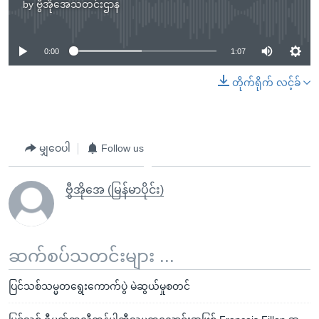
by
ဗွီအိုအေသတင်းဌာန
No media source currently available
0:00
1:07
တိုက်ရိုက် လင့်ခ်
မျှဝေပါ
Follow us
ဗွီအိုအေ (မြန်မာပိုင်း)
ဆက်စပ်သတင်းများ ...
ပြင်သစ်သမ္မတရွေးကောက်ပွဲ မဲဆွယ်မှုစတင်