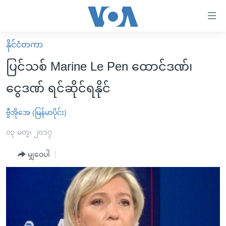
သုံး
ရ
လွယ်ကူ
နိုင်ငံတကာ
မူလစာမျက်နှာ
စေ
ပြင်သစ် Marine Le Pen ထောင်ဒဏ်၊
မြန်မာ
သည့်
ငွေဒဏ် ရင်ဆိုင်ရနိုင်
ကမ္ဘာ့သတင်းများ
Link
ဗွီဒီယို
နိုင်ငံတကာ
ဗွီအိုအေ (မြန်မာပိုင်း)
များ
သတင်းလွတ်လပ်ခွင့်
အမေရိကန်
၀၃ မတ္၊ ၂၀၁၇
ပင်မ
ရပ်ဝန်းတခု လမ်းတခု အလွန်
တရုတ်
အကြောင်းအရာ
မျှဝေပါ
သို့
အင်္ဂလိပ်စာလေ့လာမယ်
အစ္စရေး-ပါလက်စတိုင်း
ကျော်
အပတ်စဉ်ကဏ္ဍများ
အမေရိကန်သုံးအီဒီယံ
ကြည့်
ရေဒီယိုနှင့်ရုပ်သံ အချက်အလက်များ
မကြေးမုံရဲ့ အင်္ဂလိပ်စာ
ရေဒီယို
ရန်
ပင်မ
ရေဒီယို/တီဗွီအစီအစဉ်
ရုပ်ရှင်ထဲက အင်္ဂလိပ်စာ
တီဗွီ