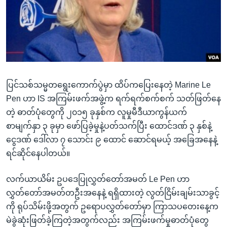
အ
သုတပဒေသာ အင်္ဂလိပ်စာ
ညွန်း
Learning English
စာမျက်နှာ
သို့
ဗွီအိုအေ လူမှုကွန်ယက်များ
ကျော်
ကြည့်
ပြင်သစ်သမ္မတရွေးကောက်ပွဲမှာ ထိပ်ကပြေးနေတဲ့ Marine Le
ရန်
ဘာသာစကားများ
Pen ဟာ IS အကြမ်းဖက်အဖွဲ့က ရက်ရက်စက်စက် သတ်ဖြတ်နေ
ရှာဖွေ
တဲ့ ဓာတ်ပုံတွေကို ၂၀၁၅ ခုနှစ်က လူမှုမီဒီယာကွန်ယက်
ရန်
စာမျက်နှာ ၃ ခုမှာ ဖော်ပြခဲ့မှုနဲ့ပတ်သက်ပြီး ထောင်ဒဏ် ၃ နှစ်နဲ့
နေရာ
ငွေဒဏ် ဒေါ်လာ ၇ သောင်း ၉ ထောင် ဆောင်ရမယ့် အခြေအနေနဲ့
သို့
ရင်ဆိုင်နေပါတယ်။
ကျော်
ရန်
လက်ယာယိမ်း ဥပဒေပြုလွှတ်တော်အမတ် Le Pen ဟာ
လွှတ်တော်အမတ်တဦးအနေနဲ့ ရရှိထားတဲ့ လွတ်ငြိမ်းချမ်းသာခွင့်
ကို ရုပ်သိမ်းဖို့အတွက် ဥရောပလွှတ်တော်မှာ ကြာသပတေးနေ့က
မဲခွဲဆုံးဖြတ်ခဲ့ကြတဲ့အတွက်လည်း အကြမ်းဖက်မှုဓာတ်ပုံတွေ