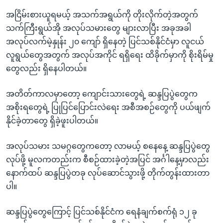
အငြိမ်းစားယူရမယ့် အသက်အရွယ်ကို တိုးလိုက်တဲ့အတွက်
သက်ကြီးရွယ်အို အလုပ်သမားတွေ များလာပြီး အခုအခါ
အလုပ်လက်မဲ့နှုန်း ၂၀ ကျော် ရှိနေတဲ့ ပြင်သစ်နိုင်ငံမှာ လူငယ်
လူရွယ်တွေအတွက် အလုပ်အကိုင် ရရှိရေး ထိခိုက်မှာကို စိုးရိမ်မှု
တွေလည်း ရှိနေပါတယ်။
အတိတ်ကာလမှာတော့ ကျောင်းသားတွေရဲ့ ဆန္ဒပြပွဲတွေက
အစိုးရတွေရဲ့ ပြုပြင်ပြောင်းလဲရေး အစီအစဉ်တွေကို ပယ်ဖျက်
နိုင်ခဲ့တာတွေ ရှိခဲ့ဖူးပါတယ်။
အလုပ်သမား သမဂ္ဂတွေကတော့ လာမယ့် စနေနေ့ ဆန္ဒပြပွဲတွေ
လုပ်ဖို့ မူလကတည်းက စီစဉ်ထားခဲ့တဲ့အပြင် အင်္ဂါနေ့မှာလည်း
နောက်ထပ် ဆန္ဒပြပွဲတခု လုပ်ဆောင်သွားဖို့ တိုက်တွန်းထားတာ
ပါ။
ဆန္ဒပြပွဲတွေကြောင့် ပြင်သစ်နိုင်ငံက ရေနံချက်စက်ရုံ ၁၂ ခု