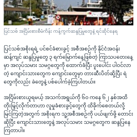
အ
သုတပဒေသာ အင်္ဂလိပ်စာ
ညွန်း
Learning English
စာမျက်နှာ
သို့
ဗွီအိုအေ လူမှုကွန်ယက်များ
ပြင်သစ် အငြိမ်းစားစီမံကိန်း ကန့်ကွက်ဆန္ဒပြမှုတွေနဲ့ ရင်ဆိုင်နေရ
ကျော်
ကြည့်
ပြင်သစ်အစိုးရရဲ့ ပင်စင်ခံစားခွင့် အစီအစဉ်ကို နိုင်ငံအဝန်း
ရန်
ဘာသာစကားများ
ဆန့်ကျင် ဆန္ဒပြမှုတွေ ၃ ရက်မြောက်နေ့ဖြစ်တဲ့ ကြာသပတေးနေ့
ရှာဖွေ
မှာ အလုပ်သမား သမဂ္ဂတွေကို ထောက်ခံပြီး ပူးပေါင်း ပါဝင်လာ
ရန်
တဲ့ ကျောင်းသားတွေက ကျောင်းတွေမှာ တားဆီးပိတ်ဆို့ပြီး ရဲ
နေရာ
တွေကိုလည်း ခဲတွေနဲ့ ပစ်ပေါက်ခဲ့ကြပါတယ်။
သို့
ကျော်
အငြိမ်းစားယူရမယ့် အသက်အရွယ်ကို ၆၀ ကနေ ၆၂ နှစ်အထိ
ရန်
တိုးမြှင့်လိုက်တာဟာ လူမှုခံစားခွင့်တွေကို ထိခိုက်စေတယ်လို့
မြင်ကြတဲ့အတွက် အစိုးရက သူ့အစီအစဉ်ကို ပယ်ဖျက်ဖို့ တောင်း
ဆိုပြီး ကျောင်းသားတွေနဲ့ အလုပ်သမား သမဂ္ဂတွေက ဆန္ဒပြနေ
ကြတာပါ။