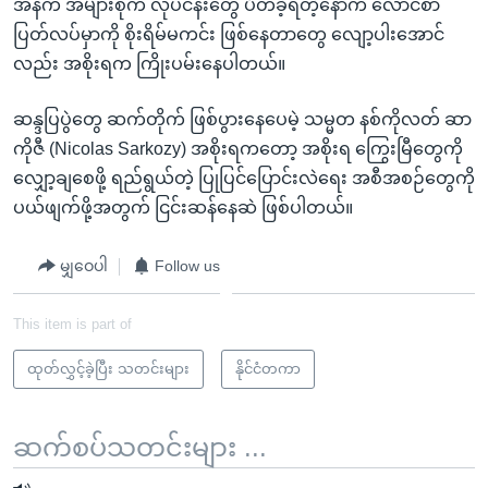
အနက် အများစုက လုပ်ငန်းတွေ ပိတ်ခဲ့ရတဲ့နောက် လောင်စာ
ပြတ်လပ်မှာကို စိုးရိမ်မကင်း ဖြစ်နေတာတွေ လျော့ပါးအောင်
လည်း အစိုးရက ကြိုးပမ်းနေပါတယ်။
ဆန္ဒပြပွဲတွေ ဆက်တိုက် ဖြစ်ပွားနေပေမဲ့ သမ္မတ နစ်ကိုလတ် ဆာ
ကိုဇီ (Nicolas Sarkozy) အစိုးရကတော့ အစိုးရ ကြွေးမြီတွေကို
လျှော့ချစေဖို့ ရည်ရွယ်တဲ့ ပြုပြင်ပြောင်းလဲရေး အစီအစဉ်တွေကို
ပယ်ဖျက်ဖို့အတွက် ငြင်းဆန်နေဆဲ ဖြစ်ပါတယ်။
မျှဝေပါ
Follow us
This item is part of
ထုတ်လွှင့်ခဲ့ပြီး သတင်းများ
နိုင်ငံတကာ
ဆက်စပ်သတင်းများ ...