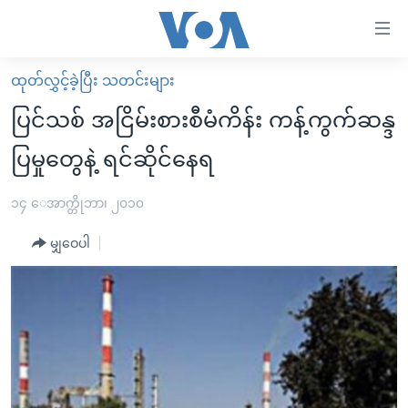
သုံး
ရ
လွယ်ကူ
ထုတ်လွှင့်ခဲ့ပြီး သတင်းများ
မူလစာမျက်နှာ
စေ
ပြင်သစ် အငြိမ်းစားစီမံကိန်း ကန့်ကွက်ဆန္ဒ
မြန်မာ
သည့်
ပြမှုတွေနဲ့ ရင်ဆိုင်နေရ
ကမ္ဘာ့သတင်းများ
Link
ဗွီဒီယို
နိုင်ငံတကာ
၁၄ ေအာက္တိုဘာ၊ ၂၀၁၀
များ
သတင်းလွတ်လပ်ခွင့်
အမေရိကန်
ပင်မ
မျှဝေပါ
ရပ်ဝန်းတခု လမ်းတခု အလွန်
တရုတ်
အကြောင်းအရာ
သို့
အင်္ဂလိပ်စာလေ့လာမယ်
အစ္စရေး-ပါလက်စတိုင်း
ကျော်
အပတ်စဉ်ကဏ္ဍများ
အမေရိကန်သုံးအီဒီယံ
ကြည့်
ရေဒီယိုနှင့်ရုပ်သံ အချက်အလက်များ
မကြေးမုံရဲ့ အင်္ဂလိပ်စာ
ရေဒီယို
ရန်
ပင်မ
ရေဒီယို/တီဗွီအစီအစဉ်
ရုပ်ရှင်ထဲက အင်္ဂလိပ်စာ
တီဗွီ