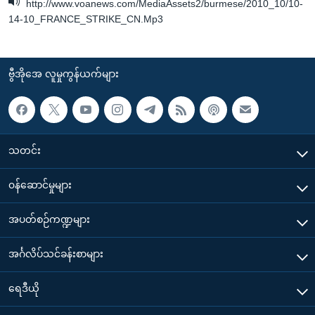
http://www.voanews.com/MediaAssets2/burmese/2010_10/10-
14-10_FRANCE_STRIKE_CN.Mp3
ဗွီအိုအေ လူမှုကွန်ယက်များ
သတင်း
၀န်ဆောင်မှုများ
အပတ်စဉ်ကဏ္ဍများ
အင်္ဂလိပ်သင်ခန်းစာများ
ရေဒီယို