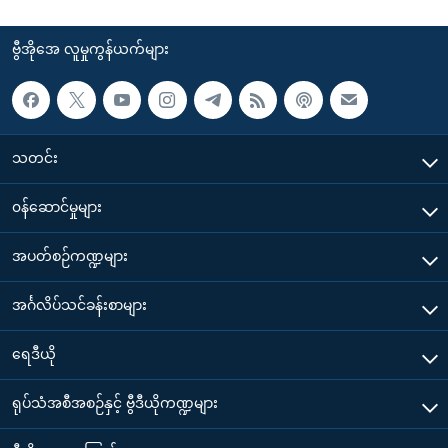
ဗွီအိုအေ လူမှုကွန်ယက်များ
သတင်း
၀န်ဆောင်မှုများ
အပတ်စဉ်ကဏ္ဍများ
အင်္ဂလိပ်သင်ခန်းစာများ
ရေဒီယို
ရုပ်သံအစီအစဉ်နှင့် ဗွီဒီယိုကဏ္ဍများ