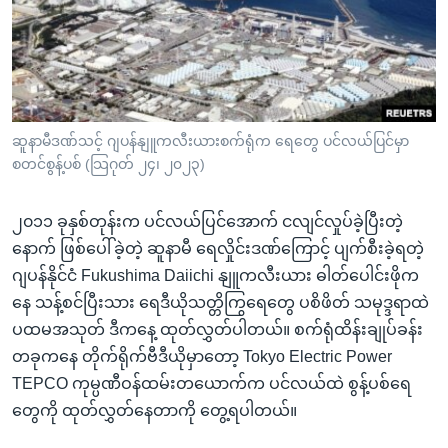
အ
သုတပဒေသာ အင်္ဂလိပ်စာ
ညွန်း
Learning English
စာမျက်နှာ
သို့
ဗွီအိုအေ လူမှုကွန်ယက်များ
ကျော်
ကြည့်
ဆူနာမီဒဏ်သင့် ဂျပန်နျူကလီးယားစက်ရုံက ရေတွေ ပင်လယ်ပြင်မှာ
စတင်စွန့်ပစ် (သြဂုတ် ၂၄၊ ၂၀၂၃)
ရန်
ဘာသာစကားများ
ရှာဖွေ
၂၀၁၁ ခုနှစ်တုန်းက ပင်လယ်ပြင်အောက် ငလျင်လှုပ်ခဲ့ပြီးတဲ့
ရန်
နောက် ဖြစ်ပေါ်ခဲ့တဲ့ ဆူနာမီ ရေလှိုင်းဒဏ်ကြောင့် ပျက်စီးခဲ့ရတဲ့
နေရာ
ဂျပန်နိုင်ငံ Fukushima Daiichi နျူကလီးယား ဓါတ်ပေါင်းဖိုက
သို့
နေ သန့်စင်ပြီးသား ရေဒီယိုသတ္တိကြွရေတွေ ပစိဖိတ် သမုဒ္ဒရာထဲ
ကျော်
ပထမအသုတ် ဒီကနေ့ ထုတ်လွှတ်ပါတယ်။ စက်ရုံထိန်းချုပ်ခန်း
ရန်
တခုကနေ တိုက်ရိုက်ဗီဒီယိုမှာတော့ Tokyo Electric Power
TEPCO ကုမ္ပဏီဝန်ထမ်းတယောက်က ပင်လယ်ထဲ စွန့်ပစ်ရေ
တွေကို ထုတ်လွှတ်နေတာကို တွေ့ရပါတယ်။