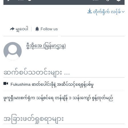
တိုက်ရိုက် လင့်ခ်
မျှဝေပါ
Follow us
ဗွီအိုအေ (မြန်မာဌာန)
ဆက်စပ်သတင်းများ ...
Fukushima ဓာတ်ပေါင်းဖိုနဲ့ အဆိပ်သင့်ရေစွန့်ပစ်မှု
ဖူကူရှီးမားစက်ရုံက သန့်စင်ရေ တန်ချိန် ၁ သန်းကျော် စွန့်ထုတ်မည်
အခြားဖတ်ရှုစရာများ