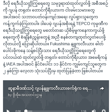
ဒီလို ရေဒီယိုသတ္တိကြွရေတွေ သမုဒ္ဒရာထဲထုတ်လွှတ်ဖို့ အစီအစဉ်
ကို ဂျပန် တရုတ်၊ တောင်ကိုရီးယားက ငါးဖမ်းသမားတွေ
အပါအဝင် သဘာဝပတ်ဝန်းကျင်အရေး လှုပ်ရှားသူတွေက
ကန့်ကွက်ခဲ့ကြတာပါ။ ဒါပေမဲ့ ဂျပန်အစိုးရနဲ့ TEPCO ကုမ္ပဏီက
ရေဒီယိုသတ္တိကြွရေတွေ မတော်တဆ ယိုစိမ့်မှုကနေကာကွယ်ဖို့
ရေတွေကို စံချိန်စံညွှန်းတွေနဲ့ အညီ စနစ်တကျထုတ်လွှတ်ပေးဖို့
လိုတယ်လို့ ပြောဆိုပါတယ်။ Fukushima နျူကလီးယား ဓါတ်
ပေါင်းဖိုကနေ သန့်စင်ပြီးသား ရေဒီယိုသတ္တိကြွရေတွေကို
ပင်လယ်ထဲ ထုတ်လွှတ်ဖို့ တရုတ်၊ တောင်ကိုရီးယား၊ အမေရိကန်
နဲ့ IAEA အပါအဝင် နိုင်ငံပေါင်း ၁၁ နိုင်ငံက ကျွမ်းကျင်သူတွေက
၂ နှစ်ကြာ လေ့လာ သုံးသပ်ပြီးမှ ထုတ်ပြန်ခဲ့တာ ဖြစ်ပါတယ်။
ဆူနာမီဒဏ်သင့် ဂျပန်နျူကလီးယားစက်ရုံက ရေတွေ ပင်လယ်ပြင်မှာ စတင်စွန့်ပစ်
by
ဗွီအိုအေသတင်းဌာန
No media source currently available
0:00
1:16