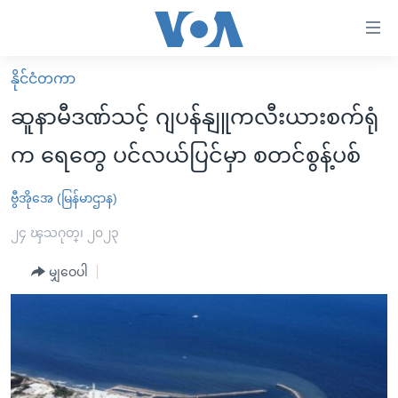
သုံး
ရ
လွယ်ကူ
နိုင်ငံတကာ
မူလစာမျက်နှာ
စေ
ဆူနာမီဒဏ်သင့် ဂျပန်နျူကလီးယားစက်ရုံ
မြန်မာ
သည့်
က ရေတွေ ပင်လယ်ပြင်မှာ စတင်စွန့်ပစ်
ကမ္ဘာ့သတင်းများ
Link
ဗွီဒီယို
နိုင်ငံတကာ
ဗွီအိုအေ (မြန်မာဌာန)
များ
သတင်းလွတ်လပ်ခွင့်
အမေရိကန်
၂၄ ၾသဂုတ္၊ ၂၀၂၃
ပင်မ
ရပ်ဝန်းတခု လမ်းတခု အလွန်
တရုတ်
အကြောင်းအရာ
မျှဝေပါ
သို့
အင်္ဂလိပ်စာလေ့လာမယ်
အစ္စရေး-ပါလက်စတိုင်း
ကျော်
အပတ်စဉ်ကဏ္ဍများ
အမေရိကန်သုံးအီဒီယံ
ကြည့်
ရေဒီယိုနှင့်ရုပ်သံ အချက်အလက်များ
မကြေးမုံရဲ့ အင်္ဂလိပ်စာ
ရေဒီယို
ရန်
ပင်မ
ရေဒီယို/တီဗွီအစီအစဉ်
ရုပ်ရှင်ထဲက အင်္ဂလိပ်စာ
တီဗွီ