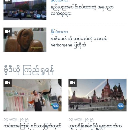
နိုင်ငံတကာ
နည်းပညာပေါင်းစပ်ထားတဲ့ အနုပညာ
လက်ရာများ
နိုင်ငံတကာ
နာဇီခေတ်ကို ထင်ဟပ်တဲ့ ဘာလင်
Verborgene ပြတိုက်
ဗွီဒီယို ကြည့်ရှုရန်
၁၄ မတ္၊ ၂၀၂၅
၁၃ မတ္၊ ၂၀၂၅
ကင်ဆာကြောင့် ရင်သားဖြတ်ထုတ်
ယူကရိန်းစစ်ရပ်ဖို့ ရုရှားဘက်က