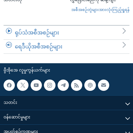
အစီအစဉ်တွဲများအားလုံးကြည့်ရှုရန်
ရုပ်သံအစီအစဉ်များ
ရေဒီယိုအစီအစဉ်များ
ဗွီအိုအေ လူမှုကွန်ယက်များ
သတင်း
၀န်ဆောင်မှုများ
အပတ်စဉ်ကဏ္ဍများ