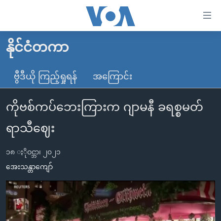
သုံး
ရ
လွယ်ကူ
နိုင်ငံတကာ
မူလစာမျက်နှာ
စေ
မြန်မာ
ဗွီဒီယို ကြည့်ရှုရန်
အကြောင်း
သည့်
ကမ္ဘာ့သတင်းများ
Link
ကိုဗစ်ကပ်ဘေးကြားက ဂျာမနီ ခရစ္စမတ်
ဗွီဒီယို
နိုင်ငံတကာ
များ
သတင်းလွတ်လပ်ခွင့်
အမေရိကန်
ရာသီဈေး
ပင်မ
ရပ်ဝန်းတခု လမ်းတခု အလွန်
တရုတ်
အကြောင်းအရာ
၁၈ ႏိုဝင္ဘာ၊ ၂၀၂၁
သို့
အင်္ဂလိပ်စာလေ့လာမယ်
အစ္စရေး-ပါလက်စတိုင်း
အေးသန္တာကျော်
ကျော်
အပတ်စဉ်ကဏ္ဍများ
အမေရိကန်သုံးအီဒီယံ
ကြည့်
ရေဒီယိုနှင့်ရုပ်သံ အချက်အလက်များ
မကြေးမုံရဲ့ အင်္ဂလိပ်စာ
ရေဒီယို
ရန်
ပင်မ
ရေဒီယို/တီဗွီအစီအစဉ်
ရုပ်ရှင်ထဲက အင်္ဂလိပ်စာ
တီဗွီ