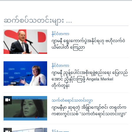
ဆက်စပ်သတင်းများ ...
နိုင်ငံတကာ
ဂျာမနီ ရွေးကောက်ပွဲအနိုင်ရဟု ဗဟိုလက်ဝဲ
ယိမ်းပါတီ ကြေညာ
နိုင်ငံတကာ
ဂျာမနီ ညွန့်ပေါင်းအစိုးရဖွဲ့စည်းရေး ပြေလည်
အောင် ညှိနှိုင်းကြဖို့ Angela Merkel
တိုက်တွန်း
သက်တံရောင်သတင်းလွှာ
ဂျာမနီမှာ ဆုရတဲ့ အိန္ဒြာကျော်ဇင်၊ တရုတ်က
ကစားကွင်းသစ် “သက်တံရောင်သတင်းလွှာ”