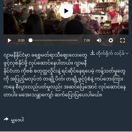
အ
သုတပဒေသာ အင်္ဂလိပ်စာ
ညွန်း
Learning English
No media source currently available
စာမျက်နှာ
သို့
ဗွီအိုအေ လူမှုကွန်ယက်များ
ကျော်
0:00
7:09
ကြည့်
ရန်
တိုက်ရိုက် လင့်ခ်
ဘာသာစကားများ
ဂျာမနီနိုင်ငံမှာ ခရစ္စမတ်ရာသီဈေးလေးတွေ
ရှာဖွေ
ဖွင့်လှစ်နိုင်ဖို့ လုပ်ဆောင်နေပါတယ်။ ဂျာမနီ
ရန်
နိုင်ငံဟာ ကိုဗစ် စတုတ္ထလှိုင်းနဲ့ ရင်ဆိုင်နေရပေမဲ့ ကန့်သတ်မှုတွေ
နေရာ
ကို အပြည့်မလုပ်ဘဲ တချို့ပိတ်၊ တချို့ဖွင့်ပုံစံနဲ့ ကပ်ဘေးကြား
သို့
ကနေ စီးပွားလည်ပတ်မှုလည်း အဆင်ပြေအောင် လုပ်ဆောင်နေ
ကျော်
တာပါ။ မအေးသန္တာကျော် ဆက်ပြောပြပေးပါမယ်။
ရန်
မျှဝေပါ