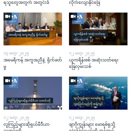
ရသူတွေအတွက် အတွင်းခံ
လိုက်လျောနိုင်ခြေ
၁၃ မတ္၊ ၂၀၂၅
၁၂ မတ္၊ ၂၀၂၅
အမေရိကန် အကူအညီနဲ့ ရိုက်ခတ်
ယူကရိန်းစစ် အဆုံးသတ်ရေး
မှု
ခြေလှမ်းသစ်
၁၂ မတ္၊ ၂၀၂၅
၁၂ မတ္၊ ၂၀၂၅
လူကြည့်များဆိုရှယ်မီဒီယာ
ချာဂိုကျွန်းများ မောရစ်ရှသို့
သတင်းတို
လွှဲပြောင်းမည်ကို ဆန့်ကျင်