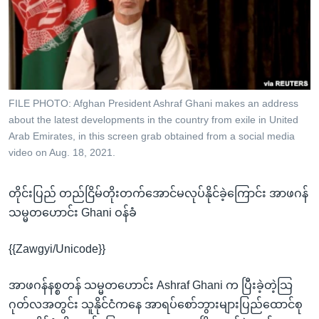
အ
သုတပဒေသာ အင်္ဂလိပ်စာ
ညွန်း
Learning English
စာမျက်နှာ
သို့
ဗွီအိုအေ လူမှုကွန်ယက်များ
ကျော်
ကြည့်
FILE PHOTO: Afghan President Ashraf Ghani makes an address
ရန်
about the latest developments in the country from exile in United
ဘာသာစကားများ
Arab Emirates, in this screen grab obtained from a social media
ရှာဖွေ
video on Aug. 18, 2021.
ရန်
နေရာ
တိုင်းပြည် တည်ငြိမ်တိုးတက်အောင်မလုပ်နိုင်ခဲ့ကြောင်း အာဖဂန်
သို့
သမ္မတဟောင်း Ghani ဝန်ခံ
ကျော်
ရန်
{{Zawgyi/Unicode}}
အာဖဂန်နစ္စတန် သမ္မတဟောင်း Ashraf Ghani က ပြီးခဲ့တဲ့သြ
ဂုတ်လအတွင်း သူနိုင်ငံကနေ အာရပ်စော်ဘွားများပြည်ထောင်စု