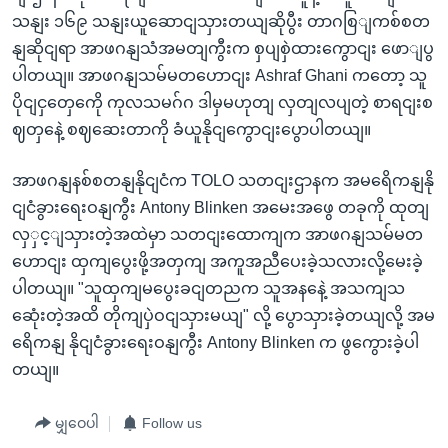
သနျး ၁၆၉ သနျးယူဆောငျသှားတယျဆိုပွီး တာဂစြျကစ်စတ
နျဆိုငျရာ အာဖဂနျသံအမတျကွီးက စှပျစှဲထားကွောငျး ဖောျပွ
ပါတယျ။ အာဖဂနျသမ်မတဟောငျး Ashraf Ghani ကတော့ သူ
ပိုငျငှတှေကေို ကုလသမဂ်ဂ ဒါမှမဟုတျ လှတျလပျတဲ့ စာရငျးစ
ဈတှနေဲ့ စဈဆေးတာကို ခံယူနိုငျကွောငျးပွောပါတယျ။
အာဖဂနျနစ်စတနျနိုငျငံက TOLO သတငျးဌာနက အမရေိကနျနို
ငျငံခွားရေးဝနျကွီး Antony Blinken အမေးအဖွေ တခုကို ထုတျ
လှှင့ျသှားတဲ့အထဲမှာ သတငျးထောကျက အာဖဂနျသမ်မတ
ဟောငျး ထှကျပွေးဖို့အတှကျ အကူအညီပေးခဲ့သလားလို့မေးခဲ့
ပါတယျ။ "သူထှကျမပွေးခငျတညက သူအနနေဲ့ အသကျသ
ဆေုံးတဲ့အထိ တိုကျပှဲဝငျသှားမယျ" လို့ ပွောသှားခဲ့တယျလို့ အမ
ရေိကနျ နိုငျငံခွားရေးဝနျကွီး Antony Blinken က ဖွကွေားခဲ့ပါ
တယျ။
မျှဝေပါ
Follow us