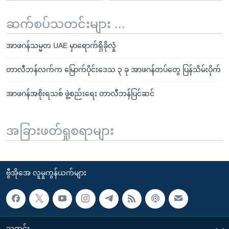
ဆက်စပ်သတင်းများ ...
အာဖဂန်သမ္မတ UAE မှာရောက်ရှိခိုလှုံ
တာလီဘန်လက်က မြောက်ပိုင်းဒေသ ၃ ခု အာဖဂန်တပ်တွေ ပြန်သိမ်းပိုက်
အာဖဂန်အစိုးရသစ် ဖွဲ့စည်းရေး တာလီဘန်ပြင်ဆင်
အခြားဖတ်ရှုစရာများ
ဗွီအိုအေ လူမှုကွန်ယက်များ
သတင်း