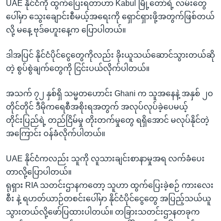
UAE နိုင်ငံကို ထွက်ပြေးရတာဟာ Kabul မြို့တော်ရဲ့ လမ်းတွေ
ပေါ်မှာ သွေးချောင်းစီမယ့်အရေးကို ရှောင်ရှားဖို့အတွက်ဖြစ်တယ်
လို့ မနေ့ ဗုဒ်ဓဟူးနေ့က ပြောပါတယ်။
ဒါအပြင် နိုင်ငံပိုင်ငွေတွေကိုလည်း ခိုးယူသယ်ဆောင်သွားတယ်ဆို
တဲ့ စွပ်စွဲချက်တွေကို ငြင်းပယ်လိုက်ပါတယ်။
အသက် ၇၂ နှစ်ရှိ သမ္မတဟောင်း Ghani က သူအနေနဲ့ အနှစ် ၂ဝ
တိုင်တိုင် ဒီမိုကရေစီအစိုးရအတွက် အလုပ်လုပ်ခဲ့ပေမယ့်
တိုင်းပြည်ရဲ့ တည်ငြိမ်မှု တိုးတက်မှုတွေ ရရှိအောင် မလုပ်နိုင်တဲ့
အကြောင်း ဝန်ခံလိုက်ပါတယ်။
UAE နိုင်ငံကလည်း သူကို လူသားချင်းစာနာမှုအရ လက်ခံပေး
တာလို့ပြောပါတယ်။
ရုရှား RIA သတင်းဌာနကတော့ သူဟာ ထွက်ပြေးခဲ့စဉ် ကားလေး
စီး နဲ့ ရဟတ်ယာဉ်တစင်းပေါ်မှာ နိုင်ငံပိုင်ငွေတွေ အပြည့်သယ်ယူ
သွားတယ်လို့ဖော်ပြထားပါတယ်။ တခြားသတင်းဌာနတခုက