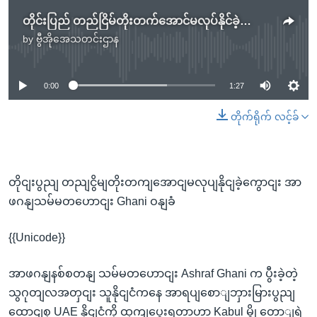
တိုင်းပြည် တည်ငြိမ်တိုးတက်အောင်မလုပ်နိုင်ခဲ့ကြောင်း အာဖဂန်သမ္မတဟောင်း Ghani ဝန်ခံ
by
ဗွီအိုအေသတင်းဌာန
No media source currently available
0:00
1:27
တိုက်ရိုက် လင့်ခ်
တိုငျးပွညျ တညျငွိမျတိုးတကျအောငျမလုပျနိုငျခဲ့ကွောငျး အာ
ဖဂနျသမ်မတဟောငျး Ghani ဝနျခံ
{{Unicode}}
အာဖဂနျနစ်စတနျ သမ်မတဟောငျး Ashraf Ghani က ပွီးခဲ့တဲ့
သွဂုတျလအတှငျး သူနိုငျငံကနေ အာရပျစောျဘှားမြားပွညျ
ထောငျစု UAE နိုငျငံကို ထှကျပွေးရတာဟာ Kabul မွို့တောျရဲ့