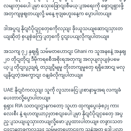
လမျးတှပေေါျမှာ သှေးခြောငျးစီမယ့ျအရေးကို ရှောငျရှားဖို့
အတှကျဖွဈတယျလို့ မနေ့ ဗုဒျဓဟူးနေ့က ပွောပါတယျ။
ဒါအပွငျ နိုငျငံပိုငျငှတှေကေိုလညျး ခိုးယူသယျဆောငျသှားတ
ယျဆိုတဲ့ စှပျစှဲခကြျတှကေို ငွငျးပယျလိုကျပါတယျ။
အသကျ ၇၂ နှဈရှိ သမ်မတဟောငျး Ghani က သူအနနေဲ့ အနှဈ
၂ဝ တိုငျတိုငျ ဒီမိုကရစေီအစိုးရအတှကျ အလုပျလုပျခဲ့ပမေ
ယ့ျ တိုငျးပွညျရဲ့ တညျငွိမျမှု တိုးတကျမှုတှေ ရရှိအောငျ မလု
ပျနိုငျတဲ့အကွောငျး ဝနျခံလိုကျပါတယျ။
UAE နိုငျငံကလညျး သူကို လူသားခငြျးစာနာမှုအရ လကျခံ
ပေးတာလို့ပွောပါတယျ။
ရုရှား RIA သတငျးဌာနကတော့ သူဟာ ထှကျပွေးခဲ့စဉျ ကား
လေးစီး နဲ့ ရဟတျယာဉျတစငျးပေါျမှာ နိုငျငံပိုငျငှတှေေ အပွ
ည့ျသယျယူသှားတယျလို့ဖောျပွထားပါတယျ။ တခွားသတ
ငျးဌာနတခုကလညျး သမ်မတဟောငျးက သူနဲ့အတူ ဒေါျလာ