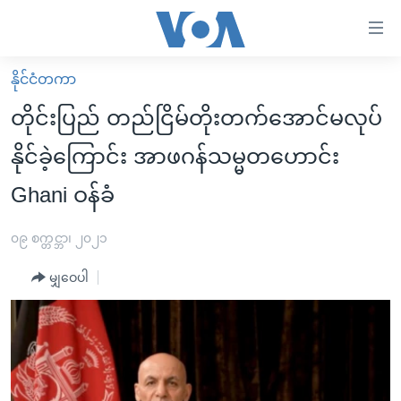
သုံး
ရ
လွယ်ကူ
နိုင်ငံတကာ
မူလစာမျက်နှာ
စေ
တိုင်းပြည် တည်ငြိမ်တိုးတက်အောင်မလုပ်
မြန်မာ
သည့်
နိုင်ခဲ့ကြောင်း အာဖဂန်သမ္မတဟောင်း
ကမ္ဘာ့သတင်းများ
Link
Ghani ဝန်ခံ
ဗွီဒီယို
နိုင်ငံတကာ
များ
သတင်းလွတ်လပ်ခွင့်
အမေရိကန်
ပင်မ
၀၉ စက္တင္ဘာ၊ ၂၀၂၁
ရပ်ဝန်းတခု လမ်းတခု အလွန်
တရုတ်
အကြောင်းအရာ
မျှဝေပါ
သို့
အင်္ဂလိပ်စာလေ့လာမယ်
အစ္စရေး-ပါလက်စတိုင်း
ကျော်
အပတ်စဉ်ကဏ္ဍများ
အမေရိကန်သုံးအီဒီယံ
ကြည့်
ရေဒီယိုနှင့်ရုပ်သံ အချက်အလက်များ
မကြေးမုံရဲ့ အင်္ဂလိပ်စာ
ရေဒီယို
ရန်
ပင်မ
ရေဒီယို/တီဗွီအစီအစဉ်
ရုပ်ရှင်ထဲက အင်္ဂလိပ်စာ
တီဗွီ