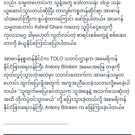
လည်း သမ္မတဟောင်းက သူနဲ့အတူ ဒေါ်လာသန်း ၁၆၉ သန်း
ယူဆောင်သွားတယ်ဆိုပြီး တာဂျစ်ကစ္စတန်ဆိုင်ရာ အာဖဂန်
သံအမတ်ကြီးက စွပ်စွဲထားကြောင်း ဖော်ပြပါတယ်။ အာဖဂန်
သမ္မတဟောင်း Ashraf Ghani ကတော့ သူပိုင်ငွေတွေကို
ကုလသမဂ္ဂ ဒါမှမဟုတ် လွတ်လပ်တဲ့ စာရင်းစစ်တွေနဲ့ စစ်ဆေး
တာကို ခံယူနိုင်ကြောင်းပြောပါတယ်။
အာဖဂန်နစ္စတန်နိုင်ငံက TOLO သတင်းဌာနက အမေရိကန်
နိုင်ငံခြားရေးဝန်ကြီး Antony Blinken အမေးအဖြေ တခုကို
ထုတ်လွှင့်သွားတဲ့အထဲမှာ သတင်းထောက်က အာဖဂန်သမ္မတ
ဟောင်း ထွက်ပြေးဖို့အတွက် အကူအညီပေးခဲ့သလားလို့မေးခဲ့ပါ
တယ်။ "သူထွက်မပြေးခင်တညက သူအနေနဲ့ အသက်သေဆုံးတဲ့
အထိ တိုက်ပွဲဝင်သွားမယ်" လို့ ပြောသွားခဲ့တယ်လို့ အမေရိကန်
နိုင်ငံခြားရေးဝန်ကြီး Antony Blinken က ဖြေကြားခဲ့ပါတယ်။
.....................................................