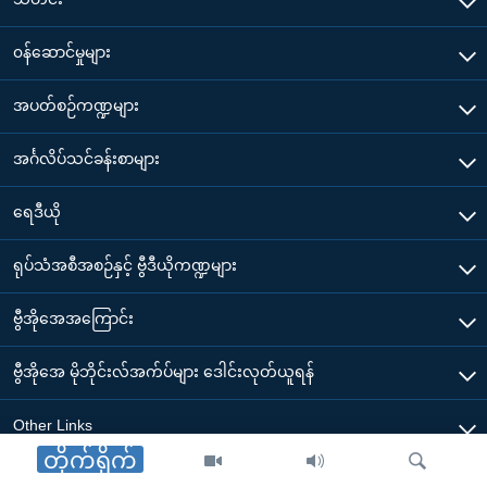
၀န်ဆောင်မှုများ
အပတ်စဉ်ကဏ္ဍများ
အင်္ဂလိပ်သင်ခန်းစာများ
ရေဒီယို
ရုပ်သံအစီအစဉ်နှင့် ဗွီဒီယိုကဏ္ဍများ
ဗွီအိုအေအကြောင်း
ဗွီအိုအေ မိုဘိုင်းလ်အက်ပ်များ ဒေါင်းလုတ်ယူရန်
Other Links
တိုက်ရိုက်