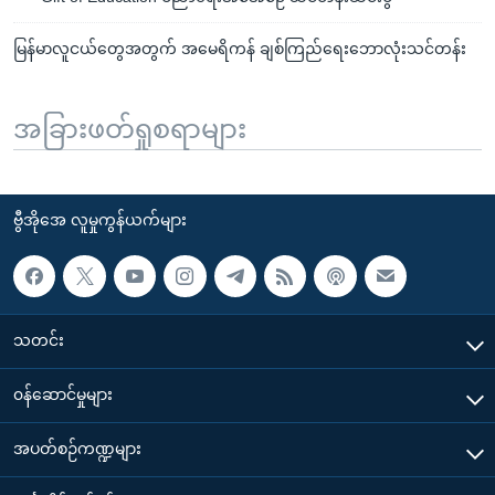
မြန်မာလူငယ်တွေအတွက် အမေရိကန် ချစ်ကြည်ရေးဘောလုံးသင်တန်း
အခြားဖတ်ရှုစရာများ
ဗွီအိုအေ လူမှုကွန်ယက်များ
သတင်း
၀န်ဆောင်မှုများ
အပတ်စဉ်ကဏ္ဍများ