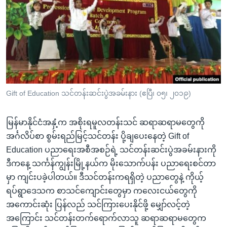
အ
သုတပဒေသာ အင်္ဂလိပ်စာ
ညွန်း
Learning English
စာမျက်နှာ
သို့
ဗွီအိုအေ လူမှုကွန်ယက်များ
ကျော်
ကြည့်
ရန်
ဘာသာစကားများ
Gift of Education သင်တန်းဆင်းပွဲအခမ်းနား (ဧပြီ၊ ၀၅၊ ၂၀၁၉)
ရှာဖွေ
ရန်
မြန်မာနိုင်ငံအနှံ့က အစိုးရမူလတန်းသင် ဆရာဆရာမတွေကို
နေရာ
အင်္ဂလိပ်စာ စွမ်းရည်မြင့်သင်တန်း ပို့ချပေးနေတဲ့ Gift of
သို့
Education ပညာရေးအစီအစဉ်ရဲ့ သင်တန်းဆင်းပွဲအခမ်းနားကို
ကျော်
ဒီကနေ့ သင်္ကန်ကျွန်းမြို့နယ်က မိုးသောက်ပန်း ပညာရေးစင်တာ
ရန်
မှာ ကျင်းပခဲ့ပါတယ်။ ဒီသင်တန်းကရရှိတဲ့ ပညာတွေနဲ့ ကိုယ့်
ရပ်ရွာဒေသက စာသင်ကျောင်းတွေမှာ ကလေးငယ်တွေကို
အကောင်းဆုံး ပြန်လည် သင်ကြားပေးနိုင်ဖို့ မျှော်လင့်တဲ့
အကြောင်း သင်တန်းတက်ရောက်လာသူ ဆရာဆရာမတွေက