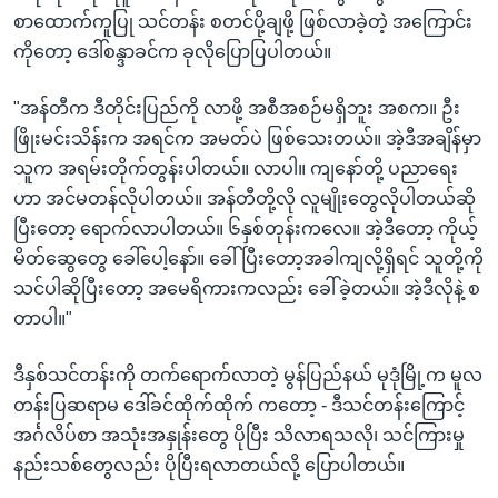
စာထောက်ကူပြု သင်တန်း စတင်ပို့ချဖို့ ဖြစ်လာခဲ့တဲ့ အကြောင်း
ကိုတော့ ဒေါ်စန္ဒာခင်က ခုလိုပြောပြပါတယ်။
"အန်တီက ဒီတိုင်းပြည်ကို လာဖို့ အစီအစဉ်မရှိဘူး အစက။ ဦး
ဖြိုးမင်းသိန်းက အရင်က အမတ်ပဲ ဖြစ်သေးတယ်။ အဲ့ဒီအချိန်မှာ
သူက အရမ်းတိုက်တွန်းပါတယ်။ လာပါ။ ကျနော်တို့ ပညာရေး
ဟာ အင်မတန်လိုပါတယ်။ အန်တီတို့လို လူမျိုးတွေလိုပါတယ်ဆို
ပြီးတော့ ရောက်လာပါတယ်။ ၆နှစ်တုန်းကလေ။ အဲ့ဒီတော့ ကိုယ့်
မိတ်ဆွေတွေ ခေါ်ပေါ့နော်။ ခေါ်ပြီးတော့အခါကျလို့ရှိရင် သူတို့ကို
သင်ပါဆိုပြီးတော့ အမေရိကားကလည်း ခေါ်ခဲ့တယ်။ အဲ့ဒီလိုနဲ့ စ
တာပါ။"
ဒီနှစ်သင်တန်းကို တက်ရောက်လာတဲ့ မွန်ပြည်နယ် မုဒုံမြို့က မူလ
တန်းပြဆရာမ ဒေါ်ခင်ထိုက်ထိုက် ကတော့ - ဒီသင်တန်းကြောင့်
အင်္ဂလိပ်စာ အသုံးအနှုန်းတွေ ပိုပြီး သိလာရသလို၊ သင်ကြားမှု
နည်းသစ်တွေလည်း ပိုပြီးရလာတယ်လို့ ပြောပါတယ်။