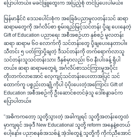
ပြောပါတယ်။ မခင်ဖြူထွေးက အပြည့်စုံ တင်ပြပေးပါမယ်။
မြန်မာနိုင်ငံ ဒေသပေါင်းစုံက အခြေခံပညာမူလတန်းသင် ဆရာ
ဆရာမတွေကို အင်္ဂလိပ်စာ စွမ်းရည်မြင့်သင်တန်း ပို့ချ ပေးနေတဲ့
Gift of Education ပညာရေး အစီအစဉ်ဟာ နှစ်စဉ် မူလတန်း
ဆရာ ဆရာမ ၆၀ လောက်ကို သင်တန်းတွေ ပို့ချပေးနေတာပါ။
သီတင်း ၅ ပတ်ကြာပို့ချတဲ့ ဒီသင်တန်းကို တက်ရောက်လာသူ
သင်တန်းသူသင်တန်းသား ဒီနှစ်မှာလည်း ၆၀ နီးပါးခန့် ရှိပါ
တယ်။ ဆရာ ဆရာမတွေရဲ့ အင်္ဂလိပ်စာသင်ကြားမှုအပိုင်း
တိုးတက်လာအောင် လေ့ကျင့်သင်တန်းပေးတာအပြင် သင်
ထောက်ကူ ပစ္စည်းတချို့ကိုပါ ပံ့ပိုးပေးတဲ့အကြောင်း Gift of
Education အစီအစဉ်ကို ဦးဆောင်စတင်ခဲ့သူ ဒေါ်စန္ဒာခင်က
ပြောပါတယ်။
"အဓိကကတော့ သူတို့သွားတဲ့ အခါကျရင် သူတို့အတန်းတွေထဲ
မှာကျရင် အခုဒီ New Educational သူတို့ reform အနေနဲ့စတယ်
ပေါ့နော်။ ပညာစနစ်အသစ်နဲ့ အဲ့ဒါတွေနဲ့ သူတို့ကို ကိုက်ညီအောင်