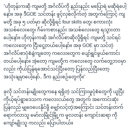
"ဟိုတုန်းကဆို ကျမတို့ အင်္ဂလိပ်ကို နည်းနည်း မပြောရဲ မဆိုရဲပေါ့
နော်။ အခု ဒီGOE သင်တန်း ဖွင့်လှစ်လိုက်တဲ့ အတွက်ကြောင့် ကျ
မတို့ အခု ၅ ပတ်မှာ ဆိုလို့ရှိရင် four skills တွေ၊ စကားလုံး
အသစ်လေးတွေ၊ ဂိမ်းကစားနည်း အသစ်လေးတွေ ရသွားတာ
ပေါ့နော်။ ဟိုတုန်းကဆို အင်္ဂလိပ်စာဆိုလို့ရှိရင် ကျမတို့ သင်ရင်
ကလေးတွေက ငြီးငွေ့တယ်ပေါ့နော်။ အခု GOE မှာ သင်တဲ့
အင်္ဂလိပ်စာပုံစံနဲ့ကျတော့ ကလေးတွေက ပျော်ရွှင်ဖွယ်ကောင်း
တယ်ပေါ့နော်။ အဲ့တော့ ကျမတို့က ကလေးတွေ လက်တွေ့ဘဝမှာ
လည်း ကိုယ်ပြန်ရအောင်သင်ပြီးတော့ ပြန်လည်ပြီးတော့
အသုံးချမှာပေါ့နော်.. ဒီက နည်းစဉ်တွေကို။"
ခုလို သင်တန်းမျိုးတွေကနေ ရရှိတဲ့ သင်ကြားမှုပုံစံတွေကို ယူပြီး
ကိုယ့်ရပ်ရွာဒေသက ကလေးငယ်တွေ အတွက် အကောင်းဆုံး
ပြန်လည် မျှဝေပေးနိုင်ဖို့ မျှော်လင့်တဲ့အကြောင်း သင်တန်းတက်
ရောက်လာသူ မော်လမြိုင်မြို့က မူလတန်း ကျောင်းဆရာ ကို
ကျော်မျိုးသူ ကလည်း ပြောပါတယ်။