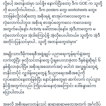
လို့ပေါ့ အတန်းထဲမှာ သင်ဖို့။ နောက်ပြီးတော့ ဒီက GOE က သူတို့
ကို ပေးလိုက်ပါတယ်... ဒီက posters တွေ၊ worksheets တွေ။
ဘာဖြစ်လို့လဲဆိုတော့ အစိုးရရဲ့ စာအုပ်ကလေးတွေက မ
လုံလောက်ပါဘူး။ အစိုးရ စာအုပ်တွေကလေ ကလေးတွေ
အတွက်ပေါ့နော်၊ Activity ခေါ်တာပေါ့နော်။ အဲ့ဒီဟာတွေက မ
လုံလောက်ဘူး။ အဲ့ဒါကြောင့်မို့ အဲ့လိုပေးပါတယ်။ သူတို့က အဲ့ဒီ
အတိုင်းပြန်သင်မှာပါ.. သူတို့ အတန်းတွေထဲမှာ။"
အမျိုးသားဒီမိုကရေစီအဖွဲ့ချုပ် ပညာရေးကွန်ရက်နဲ့အတူ
လက်တွဲပြီး ခုလိုသင်တန်းတွေ ပို့ချပေးလာခဲ့တာ ဒီနှစ်နဲ့ဆိုရင် ၆
နှစ်ရှိလာခဲ့ပါပြီ။ အစိုးရအထောက်အပံ့ မပါဘဲ အလှူရှင်တွေရဲ့
တနိုင်တပိုင် လှူဒါန်းငွေတွေနဲ့ ဒီပညာရေးအစီအစဉ်ကို
လုပ်ဆောင်နေတာဖြစ်ပြီး နောင်နှစ်တွေမှာ ဆက်လက် လုပ်သွား
နိုင်ဖို့အတွက်လည်း ကြိုးပမ်းနေတဲ့အကြောင်း ဒေါ်စန္ဒာခင်က
ပြောပါတယ်။
အခုလို အစိုးရမူလတန်းသင် ဆရာဆရာမတွေအတွက် အင်္ဂလိပ်