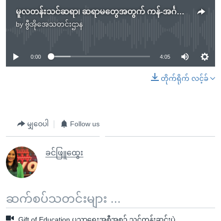
မူလတန်းသင်ဆရာ၊ ဆရာမတွေအတွက် ကန်-အင်္ဂလိပ်စာစွမ်းရည်မြှင့်သင်တန်းလက်ဆောင်
by
ဗွီအိုအေသတင်းဌာန
No media source currently available
0:00
4:05
တိုက်ရိုက် လင့်ခ်
မျှဝေပါ
Follow us
ခင်ဖြူထွေး
ဆက်စပ်သတင်းများ ...
Gift of Education ပညာရေးအစီအစဉ် သင်တန်းဆင်းပွဲ