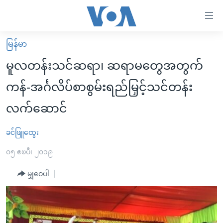
သုံး
ရ
လွယ်ကူ
မြန်မာ
မူလစာမျက်နှာ
စေ
မူလတန်းသင်ဆရာ၊ ဆရာမတွေအတွက်
မြန်မာ
သည့်
ကန်-အင်္ဂလိပ်စာစွမ်းရည်မြှင့်သင်တန်း
ကမ္ဘာ့သတင်းများ
Link
လက်ဆောင်
ဗွီဒီယို
နိုင်ငံတကာ
များ
သတင်းလွတ်လပ်ခွင့်
အမေရိကန်
ပင်မ
ခင်ဖြူထွေး
ရပ်ဝန်းတခု လမ်းတခု အလွန်
တရုတ်
အကြောင်းအရာ
၀၅ ဧၿပီ၊ ၂၀၁၉
သို့
အင်္ဂလိပ်စာလေ့လာမယ်
အစ္စရေး-ပါလက်စတိုင်း
ကျော်
မျှဝေပါ
အပတ်စဉ်ကဏ္ဍများ
အမေရိကန်သုံးအီဒီယံ
ကြည့်
ရေဒီယိုနှင့်ရုပ်သံ အချက်အလက်များ
မကြေးမုံရဲ့ အင်္ဂလိပ်စာ
ရေဒီယို
ရန်
ပင်မ
ရေဒီယို/တီဗွီအစီအစဉ်
ရုပ်ရှင်ထဲက အင်္ဂလိပ်စာ
တီဗွီ