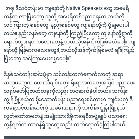
"အခု ဒီသင်တန်းမှာ ကျနော်တို့ Native Speakers တွေ အမေရိ
ကန်က လာပြီးတော့ သူတို့ အမေရိကန်ပညာရေးက ဘယ်လို
သင်ကြားတဲ့ စနစ်တွေ၊ နည်းစနစ်တွေ ကျနော်တို့ကို ပို့ချပေးပါ
တယ်။ နည်းစနစ်တွေ ကျနော်တို့ ကြည့်ပြီးတော့ ကျနော်တို့ရွာကို
ရောက်သွားရင် ကလေးတွေနဲ့ ဘယ်လိုအန်ကိုက်ဖြစ်မလဲပေါ့။ ကျ
နော်တို့ မြန်မာကလေးတွေနဲ့ ဘယ်လိုအန်ကိုက်ဖြစ်မလဲ ချိန်ကြည့်
ပြီးတော့ သင်ကြားပေးရမှာပေါ့။"
ဒီနှစ်သင်တန်းဆင်းပွဲမှာ သင်တန်းတက်ရောက်လာတဲ့ ဆရာ
ဆရာမတွေက တေးသီချင်းတွေ၊ ရိုးရာအကတွေအပြင် ပညာပေး
သရုပ်ဖော်ပြဇာတ်တခုကိုလည်း တင်ဆက်ခဲ့ပါတယ်။ သင်္ကန်း
ကျွန်မြို့နယ်က မိုးသောက်ပန်း ပညာရေးစင်တာမှာ ကျင်းပတဲ့ ဒီ
ကနေ့သင်တန်းဆင်းပွဲ အခမ်းအနားကို သင်္ကန်းကျွန်းမြို့နယ်
လွှတ်တော်အမတ်နဲ့ အမျိုးသားဒီမိုကရေစီအဖွဲ့ချုပ် ပညာရေး
ကွန်ရက်က တာဝန်ရှိသူတွေလည်း တက်ရောက်ခဲ့ကြပါတယ်။