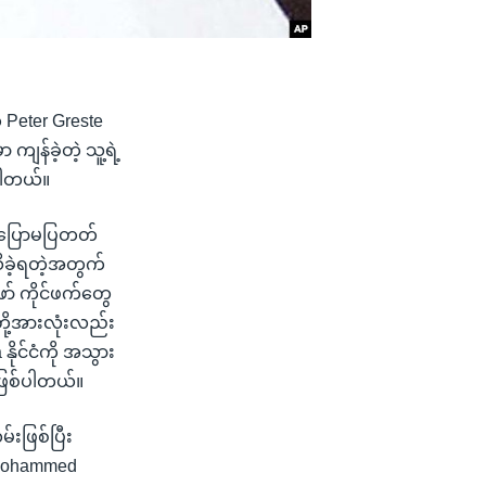
Peter Greste
န်ခဲ့တဲ့ သူ့ရဲ့
ပါတယ်။
ပြောမပြတတ်
သိခဲ့ရတဲ့အတွက်
ော် ကိုင်ဖက်တွေ
ို့အားလုံးလည်း
ုင်ငံကို အသွား
 ဖြစ်ပါတယ်။
းဖြစ်ပြီး
 Mohammed