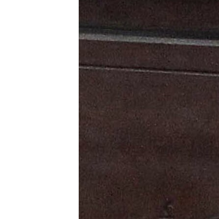
သုတပဒေသာ အင်္ဂလိပ်စာ
အ
ညွန်း
စာမျက်နှာ
သို့
ကျော်
ကြည့်
ရန်
ရှာဖွေ
ရန်
နေရာ
သို့
ကျော်
ရန်