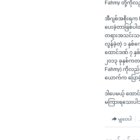
Fahmy တို့ကိုလည
အီဂျစ်အစိုးရက Pe
ပေးခဲ့တာဖြစ်ပါ
တရားအသင်းသတ်မှ
လွန်ခဲ့တဲ့ ၁ နှ
ထောင်ဒဏ် ၇ နှစ
၂၀၁၃ ခုနှစ်ကတည
Fahmy) ကိုလည်း ရ
ယောက်က ပြောခ
ဒါပေမယ့် ထောင်
မကြားရသေးပါဘူ
မျှဝေပါ