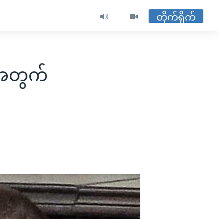
တိုက်ရိုက်
ေအတွက်