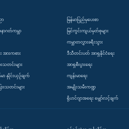
ပညာ
မြန်မာပြည်မှပေးစာ
အနာဂတ်ကမ္ဘာ
မြင်ကွင်းကျယ်မှတ်စုများ
ကမ္ဘာတလွှားခရီးသွား
း အားကစား
ဒီသီတင်းပတ် အာရှနိုင်ငံရေး
ားသတင်းများ
အာရှစီးပွားရေး
်မာ နှိုင်းယှဉ်ချက်
ကျန်းမာရေး
ပြားသတင်းများ
အမျိုးသမီးကဏ္ဍ
ရိုဟင်ဂျာအရေး မျှော်လင့်ချက်