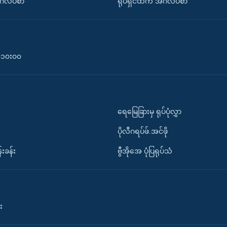
်္ဂလိပ်စာ
ရုပ်ရှင်ထဲက အင်္ဂလိပ်စာ
၀-၁၀း၀၀
ရေမြေခြားမှ ရုပ်ပုံလွှာ
ပိုလီဂရပ်ဖ်.အင်ဖို
်းခန်း
ဗွီအိုအေ ပုံပြရုပ်သံ
း