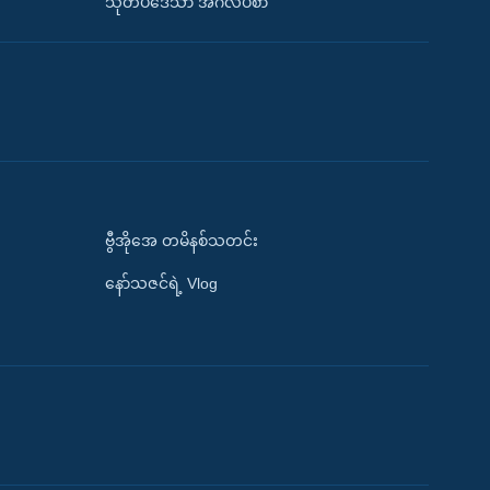
သုတပဒေသာ အင်္ဂလိပ်စာ
ဗွီအိုအေ တမိနစ်သတင်း
နော်သဇင်ရဲ့ Vlog