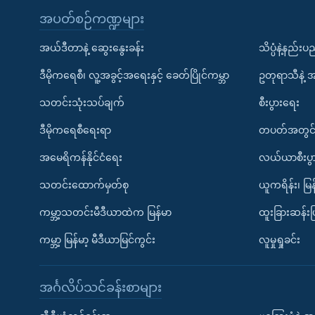
အပတ်စဉ်ကဏ္ဍများ
အယ်ဒီတာနဲ့ ဆွေးနွေးခန်း
သိပ္ပံနဲ့နည်း
ဒီမိုကရေစီ၊ လူ့အခွင့်အရေးနှင့် ခေတ်ပြိုင်ကမ္ဘာ
ဥတုရာသီနဲ့ 
သတင်းသုံးသပ်ချက်
စီးပွားရေး
ဒီမိုကရေစီရေးရာ
တပတ်အတွင်
အမေရိကန်နိုင်ငံရေး
လယ်ယာစီးပွ
သတင်းထောက်မှတ်စု
ယူကရိန်း၊ မြန
ကမ္ဘာ့သတင်းမီဒီယာထဲက မြန်မာ
ထူးခြားဆန်း
ကမ္ဘာ့ မြန်မာ့ မီဒီယာမြင်ကွင်း
လူမှုရှုခင်း
အင်္ဂလိပ်သင်ခန်းစာများ