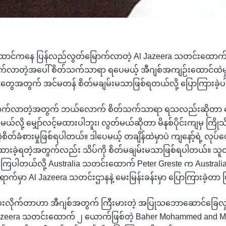
ောင်ကနေ ပြန်လည်လွတ်မြောက်လာတဲ့ Al Jazeera သတင်းထောက် 
လာတဲ့အပေါ် စိတ်သက်သာရာ ရပေမယ့် အီဂျစ်အကျဉ်းထောင်ထဲမှာ ကျ
က်တွေအတွက် အင်မတန် စိတ်မချမ်းမသာဖြစ်ရတယ်လို့ ပြောကြားခဲ့
ောက်လာတဲ့အတွက် ဘယ်လောက် စိတ်သက်သာရာ ရသလည်းဆိုတာ 
မယ်လို့ မျှော်လင့်မထားပါဘူး၊ လွတ်မယ်ဆိုတာ မိနစ်ပိုင်းကျမှ ကြို
့စိတ်ခံစားမှုဖြစ်ရပါတယ်။ ဒါပေမယ့် တချိန်ထဲမှာပဲ ကျနော့်ရဲ့ လုပ်ဖ
 ထားခဲ့ရတဲ့အတွက်လည်း သိပ်ကို စိတ်မချမ်းမသာဖြစ်ရပါတယ်။ သူတ
ကြပါတယ်လို့ Australia သတင်းထောက် Peter Greste က Australia နိ
ရောက်မှာ Al Jazeera သတင်းဌာနနဲ့ မေးမြန်းခန်းမှာ ပြောကြားခဲ့တာ
်ပေးလိုက်တာဟာ အီဂျစ်အတွက် ကြီးမားတဲ့ အပြုသဘောဆောင်ခြေလှမ်
azeera သတင်းထောက် ၂ ယောက်ဖြစ်တဲ့ Baher Mohammed and