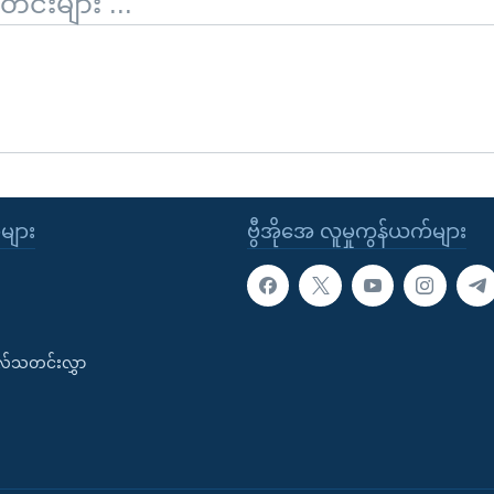
်းများ ...
ုများ
ဗွီအိုအေ လူမှုကွန်ယက်များ
းလ်သတင်းလွှာ