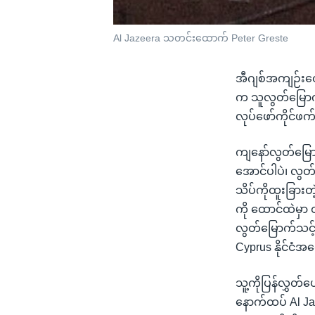
Al Jazeera သတင်းထောက် Peter Greste
အီဂျစ်အကျဉ်းထ
က သူလွတ်မြောက်
လုပ်ဖော်ကိုင်ဖ
ကျနော်လွတ်မြ
အောင်ပါပဲ၊ လွတ်
သိပ်ကိုထူးခြားတဲ
ကို ထောင်ထဲမှာ
လွတ်မြောက်သင့်
Cyprus နိုင်ငံအ
သူ့ကိုပြန်လွှတ
နောက်ထပ် Al J