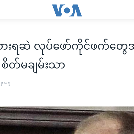
ထားရဆဲ လုပ်ဖော်ကိုင်ဖက်တွ
 စိတ်မချမ်းသာ
 ၂၀၁၅