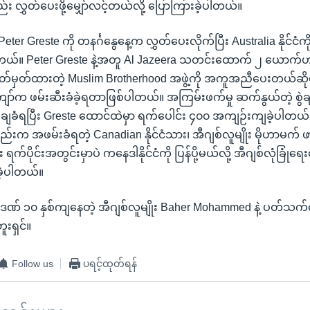
်း လွှတ်ပေးဖို့မျှော်လင့်တယ်လို့ ပြောကြားခဲ့ပါတယ်။
ter Greste ကို တနင်္ဂနွေနေ့က လွှတ်ပေးလိုက်ပြီး Australia နိုင်ငံက
တယ်။ Peter Greste နဲ့အတူ Al Jazeera သတင်းထောက် ၂ ယောက်ဟာ
တ်ထားတဲ့ Muslim Brotherhood အဖွဲ့ကို အကူအညီပေးတယ်ဆိုတဲ့ စ
စ်ကျော်က ဖမ်းဆီးခံခဲ့ရတာဖြစ်ပါတယ်။ အကြမ်းဖက်မှု ဆက်နွယ်တဲ့ စွဲခ
်ချခံရပြီး Greste ထောင်ထဲမှာ ရက်ပေါင်း ၄၀၀ အကျဉ်းကျခဲ့ပါတယ်
်းက အဖမ်းခံရတဲ့ Canadian နိုင်ငံသား၊ အီဂျစ်လူမျိုး မိုဟာမက်
က်ပိုင်းအတွင်းမှာပဲ ကနေဒါနိုင်ငံကို ပြန်ပို့မယ်လို့ အီဂျစ်လုံခြုံရ
ဲ့ပါတယ်။
ဒဏ် ၁၀ နှစ်ကျနေတဲ့ အီဂျစ်လူမျိုး Baher Mohammed နဲ့ ပတ်သက်
းရှင်။
Follow us
ပရင့်ထုတ်ရန်