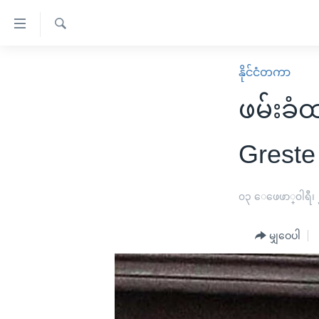
သုံး
ရ
ရှာဖွေ
လွယ်ကူ
မူလစာမျက်နှာ
နိုင်ငံတကာ
ရ
စေ
မြန်မာ
လာ
ဖမ်းခံ
သည့်
ဒ်
ကမ္ဘာ့သတင်းများ
Link
ဗွီဒီယို
နိုင်ငံတကာ
Greste
များ
သတင်းလွတ်လပ်ခွင့်
အမေရိကန်
ပင်မ
ရပ်ဝန်းတခု လမ်းတခု အလွန်
တရုတ်
၀၃ ေဖေဖာ္၀ါရီ၊
အကြောင်းအရာ
အင်္ဂလိပ်စာလေ့လာမယ်
အစ္စရေး-ပါလက်စတိုင်း
သို့
မျှဝေပါ
အပတ်စဉ်ကဏ္ဍများ
အမေရိကန်သုံးအီဒီယံ
ကျော်
ကြည့်
ရေဒီယိုနှင့်ရုပ်သံ အချက်အလက်များ
မကြေးမုံရဲ့ အင်္ဂလိပ်စာ
ရေဒီယို
ရန်
ရေဒီယို/တီဗွီအစီအစဉ်
ရုပ်ရှင်ထဲက အင်္ဂလိပ်စာ
တီဗွီ
ပင်မ