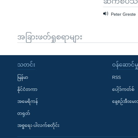
ဆက်စပ်သတင
Peter Greste
အခြားဖတ်ရှုစရာများ
သတင်း
၀န်ဆောင်မှ
မြန်မာ
RSS
နိုင်ငံတကာ
ပေါ့ဒ်ကတ်စ်
အမေရိကန်
နေ့စဉ်အီးမေ
တရုတ်
အစ္စရေး-ပါလက်စတိုင်း