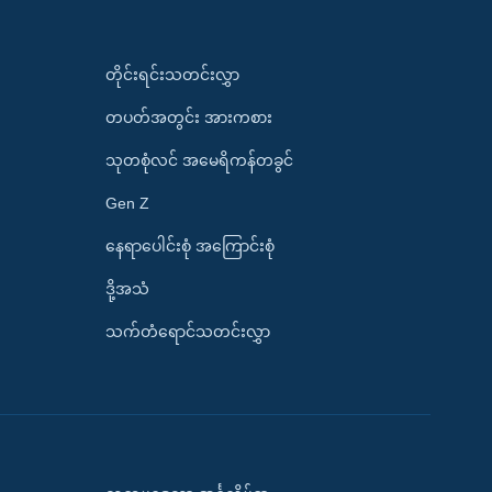
တိုင်းရင်းသတင်းလွှာ
တပတ်အတွင်း အားကစား
သုတစုံလင် အမေရိကန်တခွင်
Gen Z
နေရာပေါင်းစုံ အကြောင်းစုံ
ဒို့အသံ
သက်တံရောင်သတင်းလွှာ