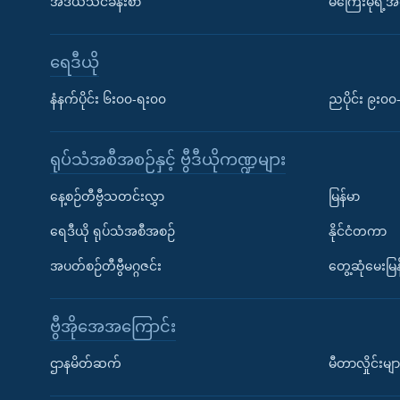
အီဒီယံသင်ခန်းစာ
မကြေးမုံရဲ့အင
ရေဒီယို
နံနက်ပိုင်း ၆း၀၀-ရး၀၀
ညပိုင်း ၉း၀
ရုပ်သံအစီအစဉ်နှင့် ဗွီဒီယိုကဏ္ဍများ
နေ့စဉ်တီဗွီသတင်းလွှာ
မြန်မာ
ရေဒီယို ရုပ်သံအစီအစဉ်
နိုင်ငံတကာ
အပတ်စဉ်တီဗွီမဂ္ဂဇင်း
တွေ့ဆုံမေးမြန
ဗွီအိုအေအကြောင်း
ဌာနမိတ်ဆက်
မီတာလှိုင်းမျာ