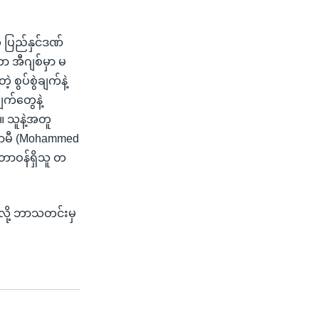
ို ပြည်နှင်ဒဏ်
 အီဂျစ်မှာ မ
ွပ်စွဲချက်နဲ့
ျက်တွေနဲ့
။ သူနဲ့အတူ
 ဖာမီ (Mohammed
ေးတာဝန်ရှိသူ တ
လို့ ဘာသတင်းမှ