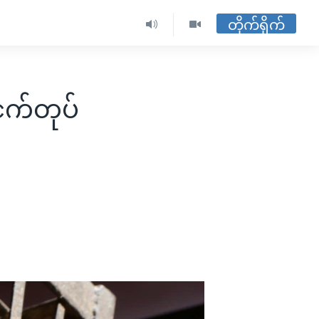
တိုက်ရိုက်
ှက်တုပ်