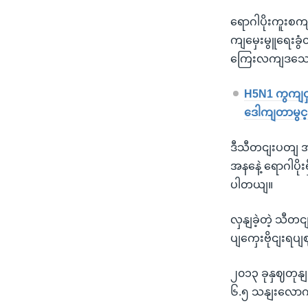
ရောဂါပိုးကူးစက
ကျမှေးမွူရေးခွ
ကြေးလကျဒသေဆိ
H5N1 ကွကျင
ဒေါကျတာမွင
ဒီသီတငျးပတျ အစေ
အနနေဲ့ ရောဂါပိ
ပါတယျ။
လှနျခဲ့တဲ့ သီတ
ပျကှေးဗိုငျးရပျဈ 
၂၀၁၃ ခုနှဈတုနျ
၆.၅ သနျးလောကျ