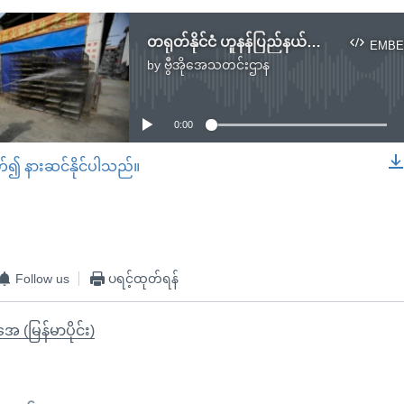
တရုတ်နိုင်ငံ ဟူနန်ပြည်နယ်မှာ H5N1 ငှက်တုပ်ကွေး ကူးစက်ပျံ့နှံ့
EMBE
by
ဗွီအိုအေသတင်းဌာန
No media source currently available
0:00
တ်၍ နားဆင်နိုင်ပါသည်။
EMBED
Follow us
ပရင့်ထုတ်ရန်
ုအေ (မြန်မာပိုင်း)