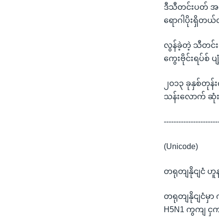
ဒီသီတင်းပတ် အစော
ရောဂါပိုးရှိတယ
လွန်ခဲ့တဲ့ သီတင
ကွေးဗိုင်းရပ်စ် ပျ
၂၀၁၃ ခုနှစ်တုန်
သန်းလောက် ဆုံး
----------------------
(Unicode)
တရုတျနိုငျငံ ဟူ
တရုတျနိုငျငံမှာ
H5N1 ကွကျ ငှက