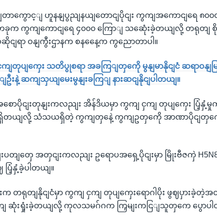
ျတာကွောင့ျ ဟူနနျပွညျနယျတောငျပိုငျး ကွကျအကောငျရေ ၈၀၀၀ နီး
ံတခုက ကွကျကောငျရေ ၄၀၀၀ ကြောျ သဆေုံးခဲ့တယျလို့ တရုတျ စိုကျ
ုငျရာ ဝနျကွီးဌာနက စနနေေ့က ကွညောတာပါ။
ှကျတုပျကှေး သတိပွုစရာ အခကြျတှကေို မွနျမာနိုငျငံ ဆရာဝန
့ျဦးနဲ့ ဆကျသှယျမေးမွနျးခကြျ နားဆငျနိုငျပါတယျ။
ာပိုငျးတုနျးကလညျး အိန်ဒိယမှာ ကွကျ ငှကျ တုပျကှေး ပြံ့နှံ့မှုကိ
ုးရှိတယျလို့ သံသယရှိတဲ့ ကွကျတှနေဲ့ ကွကျဥတှကေို အာဏာပိုငျတှ
ငျးပတျတှေ အတှငျးကလညျး ဥရောပအရှေ့ပိုငျးမှာ မြိုးဗီဇကှဲ H5N
ပြံ့နှံ့ခဲ့ပါတယျ။
းက တရုတျနိုငျငံမှာ ကွကျ ငှကျ တုပျကှေးရောဂါပိုး ဖွဈပှားခဲ့တဲ
 ဆုံးရှုံးခဲ့တယျလို့ ကုလသမဂ်ဂက ကြှမျးကငြျသူတှကေ ပွောပ