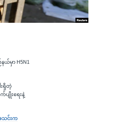
ပြည်နယ်မှာ H5N1
ရှိတဲ့
ပျိုးရေးနဲ့
ားအသင်းက