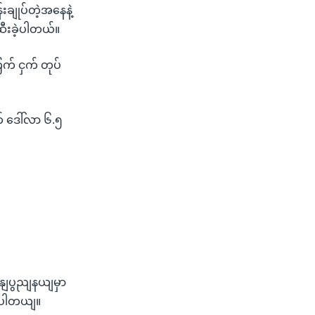
်းချုပ်တဲ့အနေနဲ့
ဆီးခဲ့ပါတယ်။
က် ငှက် တုပ်
က် ဒေါ်လာ ၆.၅
နနျပွညျနယျမှာ
ျပါတယျ။