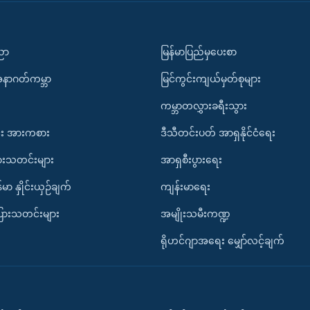
ပညာ
မြန်မာပြည်မှပေးစာ
အနာဂတ်ကမ္ဘာ
မြင်ကွင်းကျယ်မှတ်စုများ
ကမ္ဘာတလွှားခရီးသွား
း အားကစား
ဒီသီတင်းပတ် အာရှနိုင်ငံရေး
ားသတင်းများ
အာရှစီးပွားရေး
်မာ နှိုင်းယှဉ်ချက်
ကျန်းမာရေး
ပြားသတင်းများ
အမျိုးသမီးကဏ္ဍ
ရိုဟင်ဂျာအရေး မျှော်လင့်ချက်