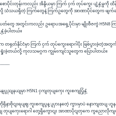
ပိုင်းတုန်းကလည်း အိန္ဒိယမှာ ကြက် ငှက် တုပ်ကွေး ပျံ့နှံ့မှုကို ထိန
်လို့ သံသယရှိတဲ့ ကြက်တွေနဲ့ ကြက်ဥတွေကို အာဏာပိုင်တွေက ဖျက်
်းပတ်တွေ အတွင်းကလည်း ဥရောပအရှေ့ပိုင်းမှာ မျိုးဗီဇကွဲ H5N8 ကြ
ံ့နှံ့ခဲ့ပါတယ်။
းက တရုတ်နိုင်ငံမှာ ကြက် ငှက် တုပ်ကွေးရောဂါပိုး ဖြစ်ပွားခဲ့တဲ့အတွ
ရှုံးခဲ့တယ်လို့ ကုလသမဂ္ဂက ကျွမ်းကျင်သူတွေက ပြောပါတယ်။
--------
နနျပွညျနယျမှာ H5N1 ငှကျတုပျကှေး ကူးစကျပြံ့နှံ့
 ကိုရိုနာဗိုငျးရပျဈ ကူးစကျပွန့ျပှားနတေဲ့ ကွားမှာပဲ နောကျထပျ ဟူ
ျ တုပျကှေးရောဂါ တှေ့ရှိကွောငျး အာဏာပိုငျတှကေ ကွညောလိုက