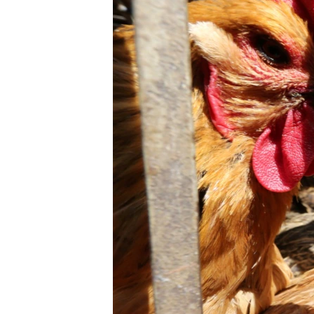
သုတပဒေသာ အင်္ဂလိပ်စာ
အ
ညွန်း
စာမျက်နှာ
သို့
ကျော်
ကြည့်
ရန်
ရှာဖွေ
ရန်
နေရာ
သို့
ကျော်
ရန်