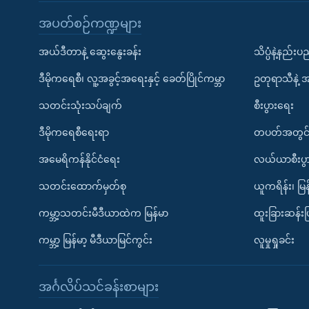
အပတ်စဉ်ကဏ္ဍများ
အယ်ဒီတာနဲ့ ဆွေးနွေးခန်း
သိပ္ပံနဲ့နည်း
ဒီမိုကရေစီ၊ လူ့အခွင့်အရေးနှင့် ခေတ်ပြိုင်ကမ္ဘာ
ဥတုရာသီနဲ့ 
သတင်းသုံးသပ်ချက်
စီးပွားရေး
ဒီမိုကရေစီရေးရာ
တပတ်အတွင်
အမေရိကန်နိုင်ငံရေး
လယ်ယာစီးပွ
သတင်းထောက်မှတ်စု
ယူကရိန်း၊ မြန
ကမ္ဘာ့သတင်းမီဒီယာထဲက မြန်မာ
ထူးခြားဆန်း
ကမ္ဘာ့ မြန်မာ့ မီဒီယာမြင်ကွင်း
လူမှုရှုခင်း
အင်္ဂလိပ်သင်ခန်းစာများ