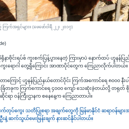
ည့် ကြက်အရှင်များ။ (ဖေဖော်ဝါရီ ၂၂၊ ၂၀၁၇)
de)
ကိုရိုနာဗိုင်းရပ်စ် ကူးစက်ပြန့်ပွားနေတဲ့ ကြားမှာပဲ နောက်ထပ် ဟူနန်
်ကွေးရောဂါ တွေ့ရှိကြောင်း အာဏာပိုင်တွေက ကြေညာလိုက်ပါတယ်။
်တာကြောင့် ဟူနန်ပြည်နယ်တောင်ပိုင်း ကြက်အကောင်ရေ ၈၀၀၀ နီးပါး
ခြံတခုက ကြက်ကောင်ရေ ၄၀၀၀ ကျော် သေဆုံးခဲ့တယ်လို့ တရုတ် စိုက်
ုင်ရာ ဝန်ကြီးဌာနက စနေနေ့က ကြေညာတာပါ။
က်တုပ်ကွေး သတိပြုစရာ အချက်တွေကို မြန်မာနိုင်ငံ ဆရာဝန်မျ
ဦးနဲ့ ဆက်သွယ်မေးမြန်းချက် နားဆင်နိုင်ပါတယ်။