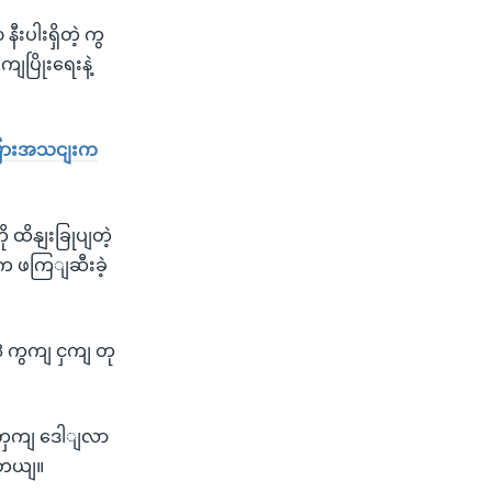
ပါးရှိတဲ့ ကွ
ပြိုးရေးနဲ့
ျမြားအသငျးက
ု ထိနျးခြုပျတဲ့
ကေ ဖကြျဆီးခဲ့
8 ကွကျ ငှကျ တု
့အတှကျ ဒေါျလာ
ါတယျ။