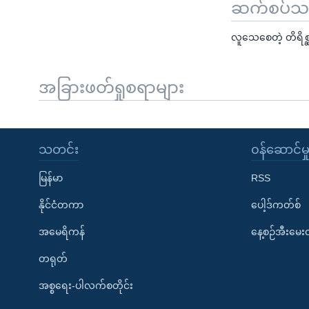
ဆက်စပ်သတင
လူသေစေတဲ့ တိရိစ္ဆ
အခြားဖတ်ရှုစရာများ
သတင်း
၀န်ဆောင်မှ
မြန်မာ
RSS
နိုင်ငံတကာ
ပေါ့ဒ်ကတ်စ်
အမေရိကန်
နေ့စဉ်အီးမေ
တရုတ်
အစ္စရေး-ပါလက်စတိုင်း