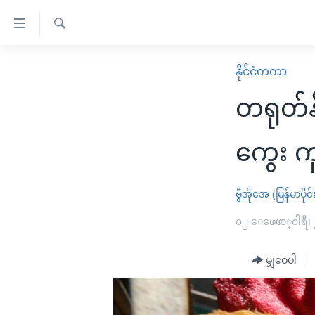
သုံး
ရ
ရှာဖွေ
လွယ်ကူ
မူလစာမျက်နှာ
နိုင်ငံတကာ
ရ
စေ
မြန်မာ
လာ
တရုတ်နိ
သည့်
ဒ်
ကမ္ဘာ့သတင်းများ
Link
ဗွီဒီယို
နိုင်ငံတကာ
ကွေး ကူ
များ
သတင်းလွတ်လပ်ခွင့်
အမေရိကန်
ပင်မ
ရပ်ဝန်းတခု လမ်းတခု အလွန်
တရုတ်
ဗွီအိုအေ (မြန်မာပိုင်
အကြောင်းအရာ
အင်္ဂလိပ်စာလေ့လာမယ်
အစ္စရေး-ပါလက်စတိုင်း
၀၂ ေဖေဖာ္၀ါရီ၊
သို့
အပတ်စဉ်ကဏ္ဍများ
အမေရိကန်သုံးအီဒီယံ
ကျော်
မျှဝေပါ
ကြည့်
ရေဒီယိုနှင့်ရုပ်သံ အချက်အလက်များ
မကြေးမုံရဲ့ အင်္ဂလိပ်စာ
ရေဒီယို
ရန်
ရေဒီယို/တီဗွီအစီအစဉ်
ရုပ်ရှင်ထဲက အင်္ဂလိပ်စာ
တီဗွီ
ပင်မ