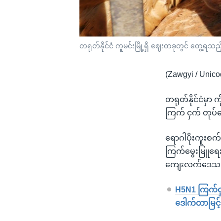
တရုတ်နိုင်ငံ ကူမင်းမြို့ရှိ ဈေးတခုတွင် တွေ့ရသ
(Zawgyi / Unico
တရုတ်နိုင်ငံမှာ 
ကြက် ငှက် တုပ
ရောဂါပိုးကူးစက
ကြက်မွေးမြူရေး
ကျေးလက်ဒေသဆိ
H5N1 ကြက်ငှ
ဒေါက်တာမြင့်