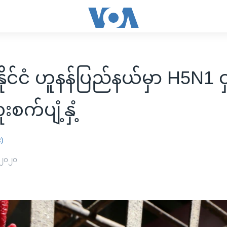
ုင်ငံ ဟူနန်ပြည်နယ်မှာ H5N1 င
းစက်ပျံ့နှံ့
း)
 ၂၀၂၀