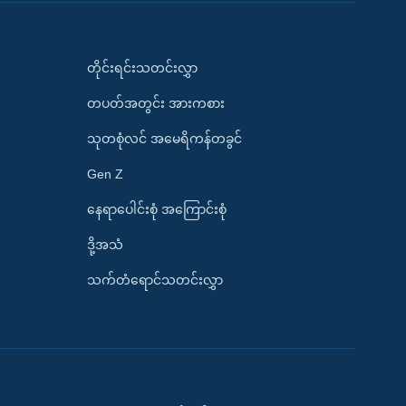
တိုင်းရင်းသတင်းလွှာ
တပတ်အတွင်း အားကစား
သုတစုံလင် အမေရိကန်တခွင်
Gen Z
နေရာပေါင်းစုံ အကြောင်းစုံ
ဒို့အသံ
သက်တံရောင်သတင်းလွှာ