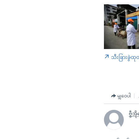
သီးခြားခွဲထု
မျှဝေပါ
ဗွီအိ