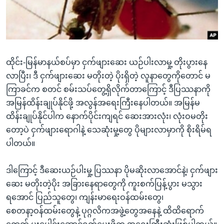
အ
သုတပဒေသာ အင်္ဂလိပ်စာ
ညွန်း
Learning English
စာမျက်နှာ
သို့
ဗွီအိုအေ လူမှုကွန်ယက်များ
ကျော်
ထိုင်း-မြန်မာနယ်စပ်မှာ ငှက်ဖျားဆေး ယဉ်ပါးလာမှု့ တိုးပွားနေ
ကြည့်
လာပြီး၊ ဒီ ငှက်ဖျားဆေး မတိုးတဲ့ ပိုးရှိတဲ့ လူနာတွေကိုတောင် မ
ရန်
ကြာခင်က စတင် စမ်းသပ်တွေ့ရှိလိုက်တာကြောင့် ဒီပြဿနာကို
ဘာသာစကားများ
ရှာဖွေ
အမြန်ထိန်းချုပ်နိုင်ဖို့ အလွန်အရေးကြီးနေပါတယ်။ အမြန်မ
ရန်
ထိန်းချုပ်နိုင်ပါက နောက်ပိုင်းကျရင် ဆေးအားလုံး၊ လုံးဝမတိုး
နေရာ
တော့ပဲ ငှက်ဖျားရောဂါနဲ့ သေဆုံးမှု့တွေ ပိုများလာမှာကို စိုးရိမ်ရ
သို့
ပါတယ်။
ကျော်
ရန်
ဒါကြောင့် ဒီဆေးယဉ်ပါးမှု့ ပြဿနာ ပိုမဆိုးလာအောင်နဲ့၊ ငှက်ဖျား
ဆေး မတိုးတဲ့ပိုး အခြားနေရာတွေကို ကူးစက်ပြန့်ပွား မသွား
ရအောင် ပြည်သူတွေ၊ ကျန်းမာရေးဝန်ထမ်းတွေ၊
စေတနာ့ဝန်ထမ်းတွေနဲ့ ပုဂ္ဂလိကအဖွဲ့တွေအနေနဲ့ ထိထိရောက်