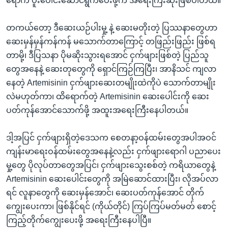
ရောက် ပူးပေါင်းဆောင်ရွက်ပေးဖို့က အရေးကြီးဆုံးဖြစ်ပါတယ်။
တကယ်တော့ ဒီဆေးယဉ်ပါးမှု့ နဲ့ ဆေးမတိုးတဲ့ ပြဿနာတွေဟာ
ဆေးမှန်မှန်ကန်ကန် မသောက်တာကြောင့် တဖြည်းဖြည်း ဖြစ်ရ
တာမို့၊ ဒီပြသနာ ပိုမဆိုးသွားရအောင် ငှက်ဖျားဖြစ်တဲ့ ပြည်သူ
တွေအနေနဲ့ ဆေးတုတွေကို ရှောင်ကြဉ်ကြပြီး၊ အာနိသင် ကျလာ
နေတဲ့ Artemisinin ငှက်ဖျားဆေးတမျိုးထဲကိုပဲ သောက်တာမျိုး
လဲမဟုတ်ကာ၊ ထိရောက်တဲ့ Artemisinin ဆေးပေါင်းကို ဆေး
ပတ်ကုန်အောင်သောက်ဖို့ အထူးအရေးကြီးနေပါတယ်။
ဒါ့အပြင် ငှက်ဖျားရှိတဲ့ဒေသက စေတနာ့ဝန်ထမ်းတွေအပါအဝင်
ကျန်းမာရေးဝန်ထမ်းတွေအနေနဲ့လည်း ငှက်ဖျားရောဂါ ပညာပေး
မှု့တွေ ပိုလုပ်တာတွေအပြင်၊ ငှက်ဖျားသွေးစစ်တဲ့ ကရိယာတွေနဲ့
Artemisinin ဆေးပေါင်းတွေကို အမြဲဆောင်ထားပြီး၊ လိုအပ်လာ
ရင် လူနာတွေကို ဆေးမှန်အောင်၊ ဆေးပတ်ကုန်အောင် တိုက်
ကျွေးပေးကာ၊ ဖြစ်နိုင်ရင် (ကိုယ်တိုင်) ကြပ်ကြပ်မတ်မတ် စောင့်
ကြည့်တိုက်ကျွေးပေးဖို့ အရေးကြီးနေပါပြီ။