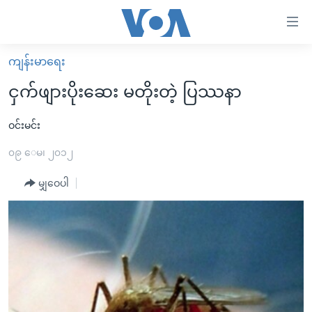
သုံး
ရ
လွယ်ကူ
ကျန်းမာရေး
မူလစာမျက်နှာ
စေ
ငှက်ဖျားပိုးဆေး မတိုးတဲ့ ပြဿနာ
မြန်မာ
သည့်
ကမ္ဘာ့သတင်းများ
ဝင်းမင်း
Link
ဗွီဒီယို
နိုင်ငံတကာ
၀၉ ေမ၊ ၂၀၁၂
များ
သတင်းလွတ်လပ်ခွင့်
အမေရိကန်
မျှဝေပါ
ပင်မ
ရပ်ဝန်းတခု လမ်းတခု အလွန်
တရုတ်
အကြောင်းအရာ
သို့
အင်္ဂလိပ်စာလေ့လာမယ်
အစ္စရေး-ပါလက်စတိုင်း
ကျော်
အပတ်စဉ်ကဏ္ဍများ
အမေရိကန်သုံးအီဒီယံ
ကြည့်
ရေဒီယိုနှင့်ရုပ်သံ အချက်အလက်များ
မကြေးမုံရဲ့ အင်္ဂလိပ်စာ
ရေဒီယို
ရန်
ပင်မ
ရေဒီယို/တီဗွီအစီအစဉ်
ရုပ်ရှင်ထဲက အင်္ဂလိပ်စာ
တီဗွီ