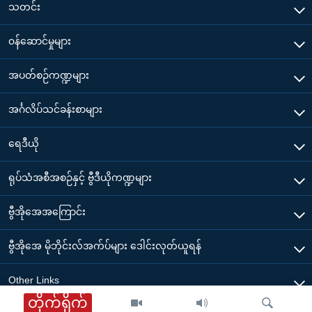
သတင်း
၀န်ဆောင်မှုများ
အပတ်စဉ်ကဏ္ဍများ
အင်္ဂလိပ်သင်ခန်းစာများ
ရေဒီယို
ရုပ်သံအစီအစဉ်နှင့် ဗွီဒီယိုကဏ္ဍများ
ဗွီအိုအေအကြောင်း
ဗွီအိုအေ မိုဘိုင်းလ်အက်ပ်များ ဒေါင်းလုတ်ယူရန်
Other Links
တိုက်ရိုက်