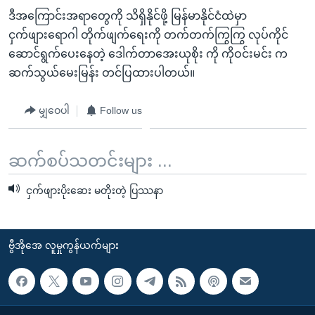
ဒီအကြောင်းအရာတွေကို သိရှိနိုင်ဖို့ မြန်မာနိုင်ငံထဲမှာ
ငှက်ဖျားရောဂါ တိုက်ဖျက်ရေးကို တက်တက်ကြွကြွ လုပ်ကိုင်
ဆောင်ရွက်ပေးနေတဲ့ ဒေါက်တာအေးယုစိုး ကို ကိုဝင်းမင်း က
ဆက်သွယ်မေးမြန်း တင်ပြထားပါတယ်။
မျှဝေပါ
Follow us
ဆက်စပ်သတင်းများ ...
ငှက်ဖျားပိုးဆေး မတိုးတဲ့ ပြဿနာ
ဗွီအိုအေ လူမှုကွန်ယက်များ