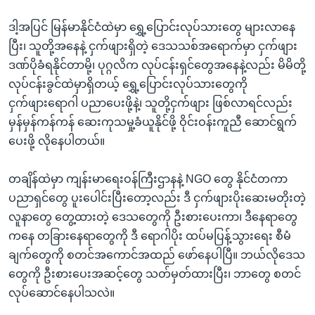
ဒါ့အပြင် မြန်မာနိုင်ငံထဲမှာ ရွှေ့ပြောင်းလုပ်သားတွေ များလာနေ
ပြီး၊ သူတို့အနေနဲ့ ငှက်ဖျားရှိတဲ့ ဒေသသစ်အရောက်မှာ ငှက်ဖျား
ဒဏ်ပိုခံရနိုင်တာမို့၊ ပုဂ္ဂလိက လုပ်ငန်းရှင်တွေအနေနဲ့လည်း မိမိတို့
လုပ်ငန်းခွင်ထဲမှာရှိတယ့် ရွှေ့ပြောင်းလုပ်သားတွေကို
ငှက်ဖျားရောဂါ ပညာပေးဖို့နဲ့၊ သူတို့ငှက်ဖျား ဖြစ်လာရင်လည်း
မှန်မှန်ကန်ကန် ဆေးကုသမှု့ခံယူနိုင်ဖို့ ဝိုင်းဝန်းကူညီ ဆောင်ရွက်
ပေးဖို့ လိုနေပါတယ်။
တချိန်ထဲမှာ ကျန်းမာရေးဝန်ကြီးဌာနနဲ့ NGO တွေ နိုင်ငံတကာ
ပညာရှင်တွေ ပူးပေါင်းပြီးတော့လည်း ဒီ ငှက်ဖျားပိုးဆေးမတိုးတဲ့
လူနာတွေ တွေ့ထားတဲ့ ဒေသတွေကို ဦးစားပေးကာ၊ ဒီနေရာတွေ
ကနေ တခြားနေရာတွေကို ဒီ ရောဂါပိုး ထပ်မပြန့်သွားရေး စီမံ
ချက်တွေကို စတင်အကောင်အထည် ဖော်နေပါပြီ။ ဘယ်လိုဒေသ
တွေကို ဦးစားပေးအဆင့်တွေ သတ်မှတ်ထားပြီး၊ ဘာတွေ စတင်
လုပ်ဆောင်နေပါသလဲ။