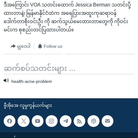
ဒီအကြောင်း VOA သတင်းထောက် Jessica Berman သတင်းပို့
ထားတာနဲ့၊ မြန်မာနိုင်ငံထဲက အရေပြားအထူးကုဆရာဝန်
ဒေါက်တာစိုးဝင်းဦး ကို ဆက်သွယ်မေးထားတာတွေကို ကိုဝင်း
မင်းက စုစည်းတင်ပြထားပါတယ်။
မျှဝေပါ
Follow us
ဆက်စပ်သတင်းများ ...
health-acne-problem
ဗွီအိုအေ လူမှုကွန်ယက်များ