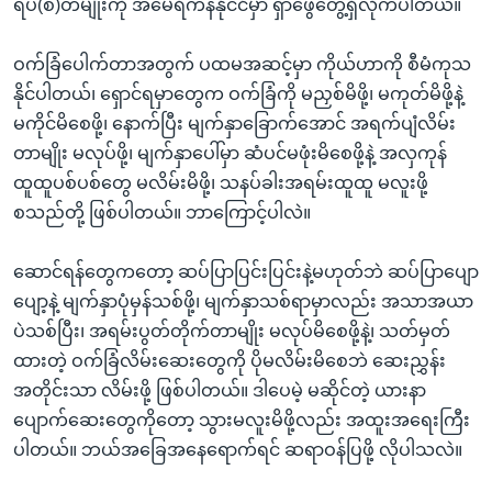
ရပ်(စ်)တမျိုးကို အမေရိကန်နိုင်ငံမှာ ရှာဖွေတွေ့ရှိလိုက်ပါတယ်။
ဝက်ခြံပေါက်တာအတွက် ပထမအဆင့်မှာ ကိုယ်ဟာကို စီမံကုသ
နိုင်ပါတယ်၊ ရှောင်ရမှာတွေက ဝက်ခြံကို မညှစ်မိဖို့၊ မကုတ်မိဖို့နဲ့
မကိုင်မိစေဖို့၊ နောက်ပြီး မျက်နှာခြောက်အောင် အရက်ပျံလိမ်း
တာမျိုး မလုပ်ဖို့၊ မျက်နှာပေါ်မှာ ဆံပင်မဖုံးမိစေဖို့နဲ့ အလှကုန်
ထူထူပစ်ပစ်တွေ မလိမ်းမိဖို့၊ သနပ်ခါးအရမ်းထူထူ မလူးဖို့
စသည်တို့ ဖြစ်ပါတယ်။ ဘာကြောင့်ပါလဲ။
ဆောင်ရန်တွေကတော့ ဆပ်ပြာပြင်းပြင်းနဲ့မဟုတ်ဘဲ ဆပ်ပြာပျော
ပျော့နဲ့ မျက်နှာပုံမှန်သစ်ဖို့၊ မျက်နှာသစ်ရာမှာလည်း အသာအယာ
ပဲသစ်ပြီး၊ အရမ်းပွတ်တိုက်တာမျိုး မလုပ်မိစေဖို့နဲ့၊ သတ်မှတ်
ထားတဲ့ ဝက်ခြံလိမ်းဆေးတွေကို ပိုမလိမ်းမိစေဘဲ ဆေးညွှန်း
အတိုင်းသာ လိမ်းဖို့ ဖြစ်ပါတယ်။ ဒါပေမဲ့ မဆိုင်တဲ့ ယားနာ
ပျောက်ဆေးတွေကိုတော့ သွားမလူးမိဖို့လည်း အထူးအရေးကြီး
ပါတယ်။ ဘယ်အခြေအနေရောက်ရင် ဆရာဝန်ပြဖို့ လိုပါသလဲ။