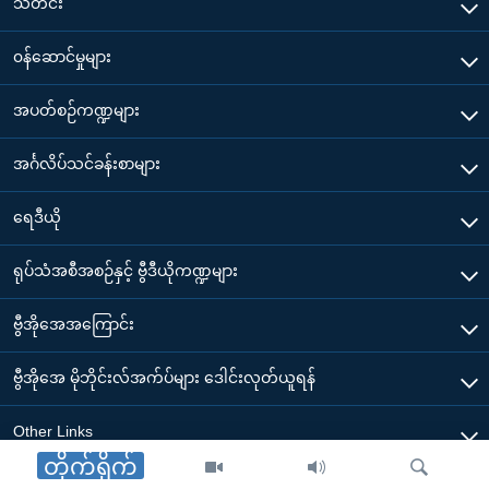
သတင်း
၀န်ဆောင်မှုများ
အပတ်စဉ်ကဏ္ဍများ
အင်္ဂလိပ်သင်ခန်းစာများ
ရေဒီယို
ရုပ်သံအစီအစဉ်နှင့် ဗွီဒီယိုကဏ္ဍများ
ဗွီအိုအေအကြောင်း
ဗွီအိုအေ မိုဘိုင်းလ်အက်ပ်များ ဒေါင်းလုတ်ယူရန်
Other Links
တိုက်ရိုက်