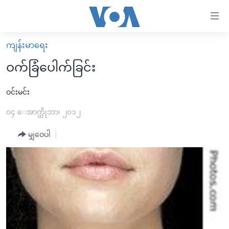
သုံး
ရ
လွယ်ကူ
ကျန်းမာရေး
မူလစာမျက်နှာ
စေ
ဝက်ခြံပေါက်ခြင်း
မြန်မာ
သည့်
ကမ္ဘာ့သတင်းများ
ဝင်းမင်း
Link
ဗွီဒီယို
နိုင်ငံတကာ
၀၄ ေအာက္တိုဘာ၊ ၂၀၁၂
များ
သတင်းလွတ်လပ်ခွင့်
အမေရိကန်
မျှဝေပါ
ပင်မ
ရပ်ဝန်းတခု လမ်းတခု အလွန်
တရုတ်
အကြောင်းအရာ
သို့
အင်္ဂလိပ်စာလေ့လာမယ်
အစ္စရေး-ပါလက်စတိုင်း
ကျော်
အပတ်စဉ်ကဏ္ဍများ
အမေရိကန်သုံးအီဒီယံ
ကြည့်
ရေဒီယိုနှင့်ရုပ်သံ အချက်အလက်များ
မကြေးမုံရဲ့ အင်္ဂလိပ်စာ
ရေဒီယို
ရန်
ပင်မ
ရေဒီယို/တီဗွီအစီအစဉ်
ရုပ်ရှင်ထဲက အင်္ဂလိပ်စာ
တီဗွီ