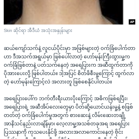
အ
သုတပဒေသာ အင်္ဂလိပ်စာ
ညွန်း
Learning English
စာမျက်နှာ
သို့
ဗွီအိုအေ လူမှုကွန်ယက်များ
Skin ဆိုင်ရာ အီဒီယံ အသုံးအနှုန်းများ
ကျော်
ကြည့်
ဆယ်ကျော်သက်နဲ့ လူငယ်ပိုင်းမှာ အဖြစ်များတဲ့ ဝက်ခြံပေါက်တာ
ရန်
ဟာ ဒီအသက်အရွယ်မှာ ဖြစ်ပေါ်လာတဲ့ ဟော်မုန်းကြီးထွားမှု့က
ဘာသာစကားများ
ရှာဖွေ
ဝက်ခြံဖြစ်တာနဲ့ ပတ်သက်နေတဲ့ အရေပြားက အဆီထွက်တာကို
ရန်
ပိုအားပေးလို့ ဖြစ်ပါတယ်။ ဒါ့အပြင် စိတ်ဖိစီးမှု့ကြောင့် ထွက်လာ
နေရာ
တဲ့ ဟော်မုန်းကြောင့်လဲ အလားတူ ဖြစ်စေနိုင်ပါတယ်။
သို့
ကျော်
အရေပြားပေါ်က ဘက်တီးရီးယားပိုးကြောင့် အဓိကဖြစ်ရပြီး၊
ရန်
အရေပြားရဲ့ အဆီအိပ်လေးတွေမှာ ပိတ်ဆို့ယောင်ယန်းမှု့နဲ့ စဖြစ်
တတ်တဲ့ ဝက်ခြံပေါက်မှုအတွက် စားဆေးနဲ့ လိမ်းဆေးတချို့
အာနိသင်နည်းလာချိန်မှာ၊ လေ့လာမှု့အသစ်တခုအရ အရေပြား
ပြဿနာကို ကုသပေးနိုင်ဖို့ အလားအလာကောင်းနေတဲ့ ဗိုင်း