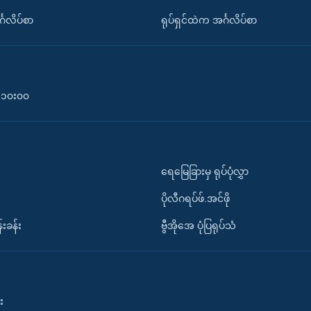
်္ဂလိပ်စာ
ရုပ်ရှင်ထဲက အင်္ဂလိပ်စာ
၀-၁၀း၀၀
ရေမြေခြားမှ ရုပ်ပုံလွှာ
ပိုလီဂရပ်ဖ်.အင်ဖို
်းခန်း
ဗွီအိုအေ ပုံပြရုပ်သံ
း