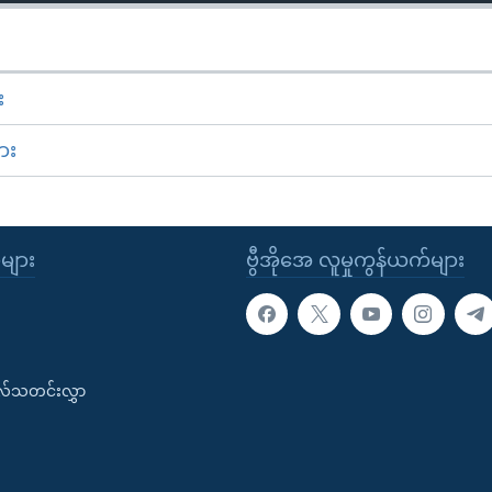
း
ား
ုများ
ဗွီအိုအေ လူမှုကွန်ယက်များ
းလ်သတင်းလွှာ