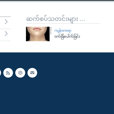
ဆက်စပ်သတင်းများ ...
ကျန်းမာရေး
ဝက်ခြံပေါက်ခြင်း