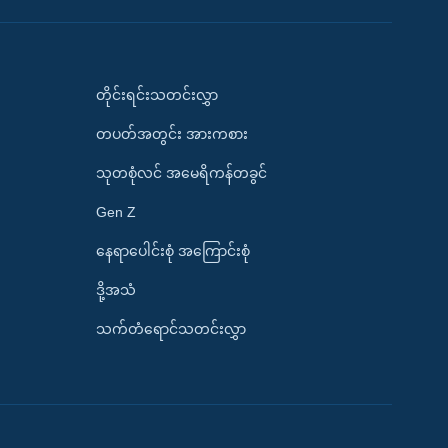
တိုင်းရင်းသတင်းလွှာ
တပတ်အတွင်း အားကစား
သုတစုံလင် အမေရိကန်တခွင်
Gen Z
နေရာပေါင်းစုံ အကြောင်းစုံ
ဒို့အသံ
သက်တံရောင်သတင်းလွှာ