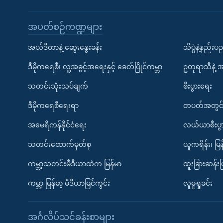
အပတ်စဉ်ကဏ္ဍများ
အယ်ဒီတာနဲ့ ဆွေးနွေးခန်း
သိပ္ပံနဲ့နည်း
ဒီမိုကရေစီ၊ လူ့အခွင့်အရေးနှင့် ခေတ်ပြိုင်ကမ္ဘာ
ဥတုရာသီနဲ့ 
သတင်းသုံးသပ်ချက်
စီးပွားရေး
ဒီမိုကရေစီရေးရာ
တပတ်အတွင်
အမေရိကန်နိုင်ငံရေး
လယ်ယာစီးပွ
သတင်းထောက်မှတ်စု
ယူကရိန်း၊ မြန
ကမ္ဘာ့သတင်းမီဒီယာထဲက မြန်မာ
ထူးခြားဆန်း
ကမ္ဘာ့ မြန်မာ့ မီဒီယာမြင်ကွင်း
လူမှုရှုခင်း
အင်္ဂလိပ်သင်ခန်းစာများ