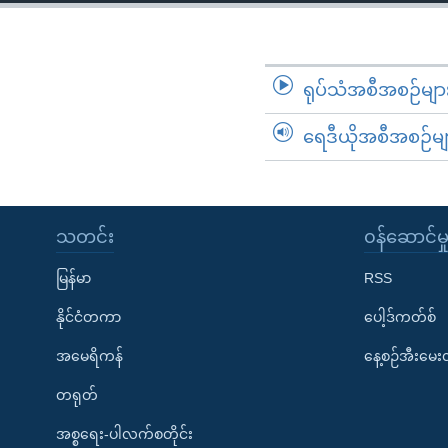
သုတပဒေသာ အင်္ဂလိပ်စာ
အ
ညွန်း
စာမျက်နှာ
သို့
ရုပ်သံအစီအစဉ်မျာ
ကျော်
ရေဒီယိုအစီအစဉ်မျ
ကြည့်
ရန်
ရှာဖွေ
ရန်
သတင်း
၀န်ဆောင်မှ
နေရာ
သို့
မြန်မာ
RSS
ကျော်
နိုင်ငံတကာ
ပေါ့ဒ်ကတ်စ်
ရန်
အမေရိကန်
နေ့စဉ်အီးမေ
တရုတ်
အစ္စရေး-ပါလက်စတိုင်း