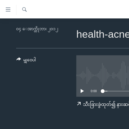
သုံး
ရ
ရှာဖွေ
လွယ်ကူ
မူလစာမျက်နှာ
၀၄ ေအာက္တိုဘာ၊ ၂၀၁၂
ရ
health-acn
စေ
မြန်မာ
လာ
သည့်
ဒ်
ကမ္ဘာ့သတင်းများ
Link
ဗွီဒီယို
နိုင်ငံတကာ
မျှဝေပါ
များ
သတင်းလွတ်လပ်ခွင့်
အမေရိကန်
ပင်မ
ရပ်ဝန်းတခု လမ်းတခု အလွန်
တရုတ်
အကြောင်းအရာ
အင်္ဂလိပ်စာလေ့လာမယ်
အစ္စရေး-ပါလက်စတိုင်း
သို့
0:00
အပတ်စဉ်ကဏ္ဍများ
အမေရိကန်သုံးအီဒီယံ
ကျော်
သီးခြားခွဲထုတ်၍ နားဆင
ကြည့်
ရေဒီယိုနှင့်ရုပ်သံ အချက်အလက်များ
မကြေးမုံရဲ့ အင်္ဂလိပ်စာ
ရေဒီယို
ရန်
ရေဒီယို/တီဗွီအစီအစဉ်
ရုပ်ရှင်ထဲက အင်္ဂလိပ်စာ
တီဗွီ
ပင်မ