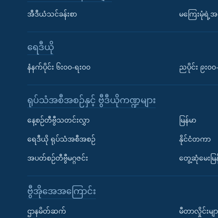
အီဒီယံသင်ခန်းစာ
မကြေးမုံရဲ့အင
ရေဒီယို
နံနက်ပိုင်း ၆း၀၀-ရး၀၀
ညပိုင်း ၉း၀
ရုပ်သံအစီအစဉ်နှင့် ဗွီဒီယိုကဏ္ဍများ
နေ့စဉ်တီဗွီသတင်းလွှာ
မြန်မာ
ရေဒီယို ရုပ်သံအစီအစဉ်
နိုင်ငံတကာ
အပတ်စဉ်တီဗွီမဂ္ဂဇင်း
တွေ့ဆုံမေးမြန
ဗွီအိုအေအကြောင်း
ဌာနမိတ်ဆက်
မီတာလှိုင်းမျာ