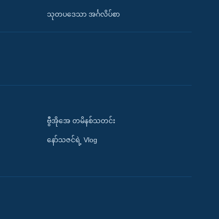
သုတပဒေသာ အင်္ဂလိပ်စာ
ဗွီအိုအေ တမိနစ်သတင်း
နော်သဇင်ရဲ့ Vlog