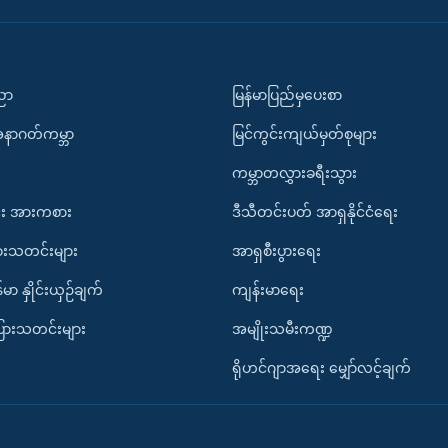
ပညာ
မြန်မာပြည်မှပေးစာ
အနာဂတ်ကမ္ဘာ
မြင်ကွင်းကျယ်မှတ်စုများ
ကမ္ဘာတလွှားခရီးသွား
း အားကစား
ဒီသီတင်းပတ် အာရှနိုင်ငံရေး
ားသတင်းများ
အာရှစီးပွားရေး
်မာ နှိုင်းယှဉ်ချက်
ကျန်းမာရေး
ပြားသတင်းများ
အမျိုးသမီးကဏ္ဍ
ရိုဟင်ဂျာအရေး မျှော်လင့်ချက်