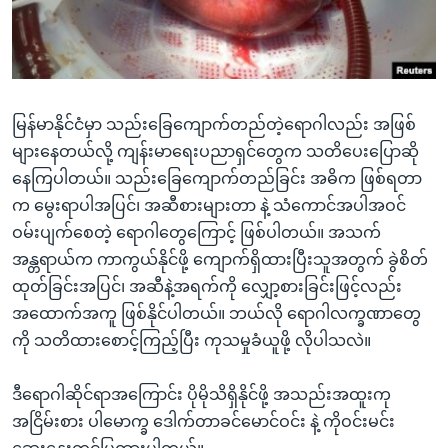
အ
သုတပဒေသာ အင်္ဂလိပ်စာ
ညွန်း
Learning English
စာမျက်နှာ
သို့
ဗွီအိုအေ လူမှုကွန်ယက်များ
ကျော်
မြန်မာနိုင်ငံမှာ သည်းခြေကျောက်တည်တဲ့ရောဂါလည်း အဖြစ်
ကြည့်
များနေတယ်လို့ ကျန်းမာရေးပညာရှင်တွေက သတိပေးပြောဆို
ရန်
နေကြပါတယ်။ သည်းခြေကျောက်တည်ခြင်း အဓိက ဖြစ်ရတာ
ဘာသာစကားများ
ရှာဖွေ
က မွေးရာပါအပြင်၊ အဆီစားများတာ နဲ့ သံကောင်အပါအဝင်
ရန်
ဝမ်းပျက်စေတဲ့ ရောဂါတွေကြောင့် ဖြစ်ပါတယ်။ အသက်
နေရာ
အန္တရာယ်က ကာကွယ်နိုင်ဖို့ ကျောက်ရှိထားပြီးသူအတွက် ခွဲစိတ်
သို့
ထုတ်ခြင်းအပြင်၊ အဆီနဲ့အရက်ကို လျှော့စားခြင်းဖြင့်လည်း
ကျော်
အထောက်အကူ ဖြစ်နိုင်ပါတယ်။ ဘယ်လို ရောဂါလက္ခဏာတွေ
ရန်
ကို သတိထားစောင့်ကြည့်ပြီး ကုသမှုခံယူဖို့ လိုပါသလဲ။
ဒီရောဂါဆိုင်ရာအကြောင်း ပိုမိုသိရှိနိုင်ဖို့ အသည်းအထူးကု
အငြိမ်းစား ပါမောက္ခ ဒေါက်တာခင်မောင်ဝင်း နဲ့ ကိုဝင်းမင်း