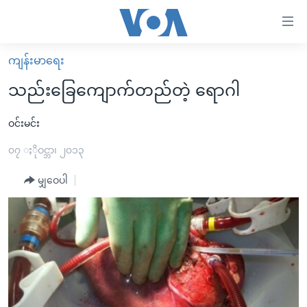
သုံး
ရ
လွယ်ကူ
ကျန်းမာရေး
မူလစာမျက်နှာ
စေ
သည်းခြေကျောက်တည်တဲ့ ရောဂါ
မြန်မာ
သည့်
ကမ္ဘာ့သတင်းများ
ဝင်းမင်း
Link
ဗွီဒီယို
နိုင်ငံတကာ
၀၇ ႏိုဝင္ဘာ၊ ၂၀၁၃
များ
သတင်းလွတ်လပ်ခွင့်
အမေရိကန်
မျှဝေပါ
ပင်မ
ရပ်ဝန်းတခု လမ်းတခု အလွန်
တရုတ်
အကြောင်းအရာ
သို့
အင်္ဂလိပ်စာလေ့လာမယ်
အစ္စရေး-ပါလက်စတိုင်း
ကျော်
အပတ်စဉ်ကဏ္ဍများ
အမေရိကန်သုံးအီဒီယံ
ကြည့်
ရေဒီယိုနှင့်ရုပ်သံ အချက်အလက်များ
မကြေးမုံရဲ့ အင်္ဂလိပ်စာ
ရေဒီယို
ရန်
ပင်မ
ရေဒီယို/တီဗွီအစီအစဉ်
ရုပ်ရှင်ထဲက အင်္ဂလိပ်စာ
တီဗွီ