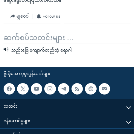
ဆွေးနွေးတင်ပြထားပါတယ်။
မျှဝေပါ
Follow us
ဆက်စပ်သတင်းများ ...
သည်းခြေ ကျောက်တည်တဲ့ ရောဂါ
ဗွီအိုအေ လူမှုကွန်ယက်များ
သတင်း
၀န်ဆောင်မှုများ