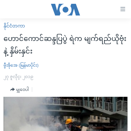
သုံး
ရ
လွယ်ကူ
နိုင်ငံတကာ
မူလစာမျက်နှာ
စေ
ဟောင်ကောင်ဆန္ဒပြပွဲ ရဲက မျက်ရည်ယိုဗုံး
မြန်မာ
သည့်
နဲ့ နှိမ်းနှင်း
ကမ္ဘာ့သတင်းများ
Link
ဗွီဒီယို
နိုင်ငံတကာ
ဗွီအိုအေ (မြန်မာပိုင်း)
များ
သတင်းလွတ်လပ်ခွင့်
အမေရိကန်
၂၇ ဇူလိုင္၊ ၂၀၁၉
ပင်မ
ရပ်ဝန်းတခု လမ်းတခု အလွန်
တရုတ်
အကြောင်းအရာ
မျှဝေပါ
သို့
အင်္ဂလိပ်စာလေ့လာမယ်
အစ္စရေး-ပါလက်စတိုင်း
ကျော်
အပတ်စဉ်ကဏ္ဍများ
အမေရိကန်သုံးအီဒီယံ
ကြည့်
ရေဒီယိုနှင့်ရုပ်သံ အချက်အလက်များ
မကြေးမုံရဲ့ အင်္ဂလိပ်စာ
ရေဒီယို
ရန်
ပင်မ
ရေဒီယို/တီဗွီအစီအစဉ်
ရုပ်ရှင်ထဲက အင်္ဂလိပ်စာ
တီဗွီ