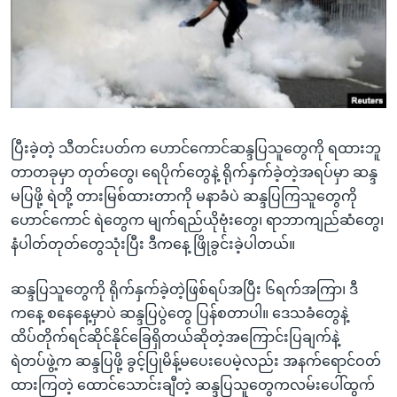
အ
သုတပဒေသာ အင်္ဂလိပ်စာ
ညွန်း
Learning English
စာမျက်နှာ
သို့
ဗွီအိုအေ လူမှုကွန်ယက်များ
ကျော်
ကြည့်
ပြီးခဲ့တဲ့ သီတင်းပတ်က ဟောင်ကောင်ဆန္ဒပြသူတွေကို ရထားဘူ
ရန်
ဘာသာစကားများ
တာတခုမှာ တုတ်တွေ၊ ရေပိုက်တွေနဲ့ ရိုက်နှက်ခဲ့တဲ့အရပ်မှာ ဆန္ဒ
ရှာဖွေ
မပြဖို့ ရဲတို့ တားမြစ်ထားတာကို မနာခံပဲ ဆန္ဒပြကြသူတွေကို
ရန်
ဟောင်ကောင် ရဲတွေက မျက်ရည်ယိုဗုံးတွေ၊ ရာဘာကျည်ဆံတွေ၊
နေရာ
နံပါတ်တုတ်တွေသုံးပြီး ဒီကနေ့ ဖြိုခွင်းခဲ့ပါတယ်။
သို့
ကျော်
ဆန္ဒပြသူတွေကို ရိုက်နှက်ခဲ့တဲ့ဖြစ်ရပ်အပြီး ၆ရက်အကြာ၊ ဒီ
ရန်
ကနေ့ စနေနေ့မှာပဲ ဆန္ဒပြပွဲတွေ ပြန်စတာပါ။ ဒေသခံတွေနဲ့
ထိပ်တိုက်ရင်ဆိုင်နိုင်ခြေရှိတယ်ဆိုတဲ့အကြောင်းပြချက်နဲ့
ရဲတပ်ဖွဲ့က ဆန္ဒပြဖို့ ခွင့်ပြုမိန့်မပေးပေမဲ့လည်း အနက်ရောင်ဝတ်
ထားကြတဲ့ ထောင်သောင်းချီတဲ့ ဆန္ဒပြသူတွေကလမ်းပေါ်ထွက်