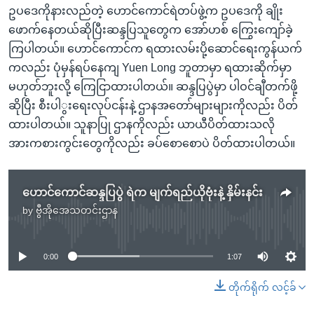
ဥပဒေကိုနားလည်တဲ့ ဟောင်ကောင်ရဲတပ်ဖွဲ့က ဥပဒေကို ချိုး
ဖောက်နေတယ်ဆိုပြီးဆန္ဒပြသူတွေက အော်ဟစ် ကြွေးကျော်ခဲ့
ကြပါတယ်။ ဟောင်ကောင်က ရထားလမ်းပို့ဆောင်ရေးကွန်ယက်
ကလည်း ပုံမှန်ရပ်နေကျ Yuen Long ဘူတာမှာ ရထားဆိုက်မှာ
မဟုတ်ဘူးလို့ ကြေငြာထားပါတယ်။ ဆန္ဒပြပွဲမှာ ပါဝင်ချီတက်ဖို့
ဆိုပြီး စီးပါွးရေးလုပ်ငန်းနဲ့ ဌာနအတော်များများကိုလည်း ပိတ်
ထားပါတယ်။ သူနာပြု ဌာနကိုလည်း ယာယီပိတ်ထားသလို
အားကစားကွင်းတွေကိုလည်း ခပ်စောစောပဲ ပိတ်ထားပါတယ်။
ဟောင်ကောင်ဆန္ဒပြပွဲ ရဲက မျက်ရည်ယိုဗုံးနဲ့ နှိမ်းနင်း
by
ဗွီအိုအေသတင်းဌာန
No media source currently available
0:00
1:07
တိုက်ရိုက် လင့်ခ်