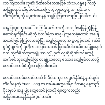
လာကြတာပါ။ လူဆိုးဂိုဏ်းဝင်တွေအဖြစ် သံသယရှိနေကြတဲ့
အဖြူရောင် တီရှပ်ဝတ်ထားကြတဲ့လူုတွေရဲ့ အကြမ်းဖက်
တိုက်ခိုက်မှုကို မမှုတဲ့အနေနဲ့ ဆန္ဒပြကြတာလည်းဖြစ်ပါတယ်။
ဆန္ဒပြသူတွေအပေါ် အကြမ်းဖက်တာကို အလျင်အမြန်တုံ့ပြန်
ဆောင်ရွက်ခြင်းမရှိတဲ့ ရဲတပ်ဖွဲ့က ဆန္ဒပြသူတွေနဲ့တောင် အခြေ
အတင်ဖြစ်ခဲ့ကြတယ်ဆိုပြီး ဆန္ဒပြသူတွေက စွပ်စွဲခဲ့တာပါ။ အဲဒီ
စွပ်စွဲချက်ကို ရဲတို့က အပြင်းအထန် ငြင်းဆိုပါတယ်။ အဖြူရောင်
ဝတ် တိုက်ခိုက်သူတချို့ဟာ လျှို့ဝှက် လူဆိုးဂိုဏ်းဝင်တွေနဲ့
ဆက်စပ်သူတွေဖြစ်ပြီး တချို့ကတော့ ဒေသခံတွေဖြစ်တယ်လို့
ဟောင်ကောင်ရဲတို့က ပြောပါတယ်။
ဟောင်ကောင်တောင်ဘက် ၆ မိုင်အကွာ၊ တရုတ်နိုင်ငံနဲ့ နယ်ချင်း
ထိစပ်နေတဲ့ Yuen Long က လမ်းမတွေပေါ်မှာ ဒီကနေ့ နေ့လည်
ပိုင်းမှာပဲ ဆန္ဒပြပွဲတွေစတင်ခဲ့သလို ရဲတွေကလည်း
အပြင်းအထန်နှိမ်နှင်းခဲ့ပါတယ်။