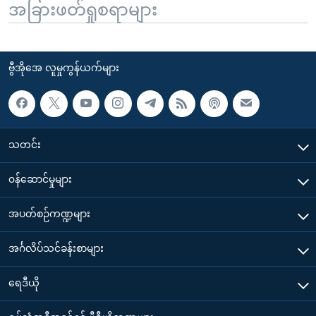
အခြားဖတ်ရှုစရာများ
ဗွီအိုအေ လူမှုကွန်ယက်များ
သတင်း
၀န်ဆောင်မှုများ
အပတ်စဉ်ကဏ္ဍများ
အင်္ဂလိပ်သင်ခန်းစာများ
ရေဒီယို