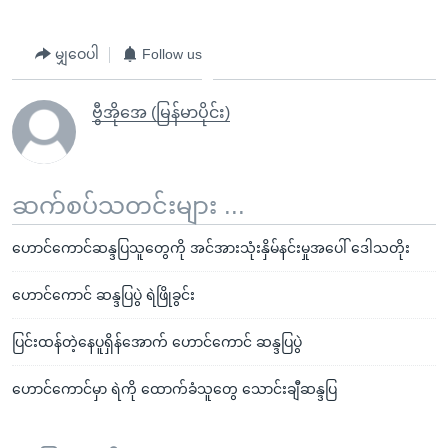
မျှဝေပါ
Follow us
ဗွီအိုအေ (မြန်မာပိုင်း)
ဆက်စပ်သတင်းများ ...
ဟောင်ကောင်ဆန္ဒပြသူတွေကို အင်အားသုံးနှိမ်နင်းမှုအပေါ် ဒေါသတိုး
ဟောင်ကောင် ဆန္ဒပြပွဲ ရဲဖြိုခွင်း
ပြင်းထန်တဲ့နေပူရှိန်အောက် ဟောင်ကောင် ဆန္ဒပြပွဲ
ဟောင်ကောင်မှာ ရဲကို ထောက်ခံသူတွေ သောင်းချီဆန္ဒပြ