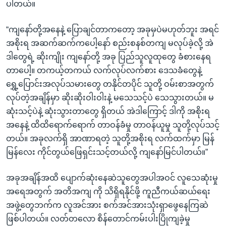
ပါတယ်။
“ကျနော်တို့အနေနဲ့ ပြောချင်တာကတော့ အခုမှပဲမဟုတ်ဘူး အရင်
အစိုးရ အဆက်ဆက်ကပေါ့နော် စည်းစနစ်တကျ မလုပ်ခဲ့လို့ အဲ
ဒါတွေရဲ့ ဆိုးကျိုး ကျနော်တို့ အခု ပြည်သူလူထုတွေ ခံစားနေရ
တာပေါ့။ တကယ့်တကယ် လက်လုပ်လက်စား ဒေသခံတွေနဲ့
ရွှေ့ပြောင်းအလုပ်သမားတွေ တနိုင်တပိုင် သူတို့ ဝမ်းစာအတွက်
လုပ်တဲ့အချိန်မှာ ဆိုးဆိုးဝါးဝါးနဲ့ မသေသင့်ပဲ သေသွားတယ်။ မ
ဆုံးသင့်ပဲနဲ့ ဆုံးသွားတာတွေ ရှိတယ် အဲဒါကြောင့် ဒါကို အစိုးရ
အနေနဲ့ ထိထိရောက်ရောက် တာဝန်ခံမှု တာဝန်ယူမှု သူတို့လုပ်သင့်
တယ်။ အခုလက်ရှိ အာဏာရတဲ့ သူတို့အစိုးရ လက်ထက်မှာ မြန်
မြန်လေး ကိုင်တွယ်ဖြေရှင်းသင့်တယ်လို့ ကျနော်မြင်ပါတယ်။”
အခုအချိန်အထိ ပျောက်ဆုံးနေဆဲသူတွေအပါအဝင် လူသေဆုံးမှု
အရေအတွက် အတိအကျ ကို သိရှိရနိုင်ဖို့ ကူညီကယ်ဆယ်ရေး
အဖွဲ့တွေဘက်က လူအင်အား စက်အင်အားသုံးရှာဖွေနေကြဆဲ
ဖြစ်ပါတယ်။ လတ်တလော စိန်တောင်ကမ်းပါးပြိုကျခဲ့မှု