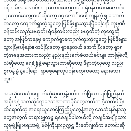
ဝန်ထမ်းအလောင်း ၁၂ လောင်းတွေ့တယ်။ ရဲဝန်ထမ်းအလောင်း
၂ လောင်းတွေ့တယ်ဆိုတော့ ၁၄ လောင်းပေါ့ ကျန်တဲ့ ၅ ယောက်
ကတော့ ကျောက်ရှာတဲ့သူတွေ ဖြစ်ဖို့များသွားပြီပေါ့နော် ကုမ္ပဏီ
ဝန်ထမ်းလည်းမဟုတ်၊ ရဲဝန်ထမ်းလည်း မဟုတ်တဲ့ လူတွေဆို
တော့ အပြင်ကနေမှ ကျောက်ရှာကျောက်တူးတဲ့လူတွေ ဖြစ်ဖို့များ
သွားပြီပေါ့နော်။ ထပ်ပြီးတော့ ရှာနေတယ် နောက်ပြီးတော့ ရှာရ
တဲ့အနေအထားကလည်း နည်းနည်းခက်ခဲတယ်ခင်ဗျ။ ဘာဖြစ်လို့
လဲဆိုတော့ ရေနဲ့ နွံနဲ့ ရောသွားတာဆိုတော့ ဒီရှာတဲ့လူတွေ လည်း
ဗွက်နဲ့ နွံ နဲ့ပေါ့နော်။ ရှာဖွေရေးလုပ်ငန်းတွေကတော့ မနားသေး
ဘူး။”
အခုလိုသေဆုံးပျောက်ဆုံးမှုတွေနဲ့ပတ်သက်ပြီး ကချင်ပြည်နယ်
အစိုးရနဲ့ သက်ဆိုင်ရာဒေသအာဏာပိုင်တွေဘက်က ဒီ့ထက်ပိုပြီး
ထိရောက်တဲ့ အရေးယူစောင့်ကြည့်မှုတွေနဲ့အတူ သေဆုံးနစ်နာသူ
တွေအတွက် တရားမျှတမှု ရစေချင်ပါတယ်လို့ ကချင်အမျိုးသား
လူမှုဖွံ့ဖြိုးရေးအဖွဲ့ မြစ်ကြီးနားဥက္ကဋ္ဌ ဦးဇော်ဂျတ်က တောင်းဆို