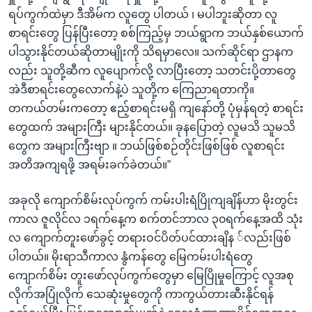
ရပ်ကွက်ထဲမှာ ဒီအိမ်က လူတွေ ပါတယ် ၊ မပါဘူးဆိုတာ လူ
စာရင်းတွေ ပြန်ပြီးတော့ စစ်ကြည့်မှ ဘယ်ရွာက ဘယ်နှစ်ယောက်
ပါသွားနိုင်တယ်ဆိုတာမျိုးကို သိရမှာလေ။ သက်ဆိုင်ရာ ဌာနက
လည်း သူတို့ဆီက လူပျောက်လို့ လာပြီးတော့ သတင်းပို့တာတွေ
အဲဒီစာရင်းတွေလောက်နဲ့ပဲ သူတို့က ကြေညာရတာကို။
တကယ်တမ်းကတော့ ဧည့်စာရင်းမရှိ ကျနော်တို့ ပုံမှန်ရတဲ့ စာရင်း
တွေထက် အများကြီး များနိုင်တယ်။ ခုနပြောတဲ့ လူမသိ သူမသိ
တွေက အများကြီးဗျာ ။ ဘယ်ဖြစ်စဉ်တိုင်းဖြစ်ဖြစ် လူစာရင်း
အတိအကျရဖို့ အရမ်းခက်ခဲတယ်။”
အခုလို ကျောက်စိမ်းလုပ်ကွက် ကမ်းပါးရံပြိုကျချိန်ဟာ မိုးတွင်း
ကာလ ဇူလိုင်လ ၁ရက်နေ့က စက်တင်ဘာလ ၃၀ရက်နေ့အထိ သုံး
လ ကျောက်တူးဖော်ခွင့် တရားဝင်ပိတ်ပင်ထားချိန ်လည်းဖြစ်
ပါတယ်။ မိုးရာသီကာလ နွံကန်တွေ မြေကမ်းပါးရံတွေ
ကျောက်စိမ်း တူးဖော်လုပ်ကွက်တွေမှာ မြေပြိုမှုကြောင့် လူအစု
လိုက်အပြုံလိုက် သေဆုံးမှုတွေကို ကာကွယ်တားဆီးနိုင်ရန်