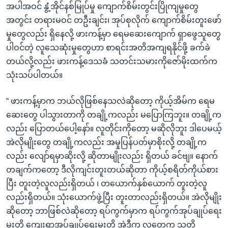
အပါအဝင် နွံ့အိုင်နစ်မြုပ်မှု ကျောက်စိမ်းတွင်းပြိုကျမှုတွေ
အတွင်း တရားမဝင် တဦးချင်း၊ အုပ်စုလိုက် ကျောက်စိမ်းတူးဖော်
မှုတွေလည်း ရှိနေလို့ ဖားကန့်မှာ ရေမဆေးကျောက် ရှာဖွေသူတွေ
ပါဝင်တဲ့ လူသေဆုံးမှုတွေဟာ စာရင်းအတိအကျရနိုင်ဖို့ ခက်ခဲ
တယ်လို့လည်း ဖားကန့်ဒေသခံ သတင်းသမားကိုဇော်မိုးထက်က
သုံးသပ်ပါတယ်။
“ ဖားကန့်မှာက ဘယ်လိုဖြစ်နေသလဲဆိုတော့ ကိုယ့်အိမ်က ရေမ
ဆေးတွေ ပါသွားတာကို တချို့ကလည်း မပြောကြဘူး။ တချို့က
လည်း ပြောတယ်ပေါ့နော်။ လူတိုင်းကိုတော့ မဆိုလိုဘူး ဒါပေမယ့်
အဲလိုမျိုးတွေ တချို့ကလည်း အမှုပြန်ပတ်မှာစိုးလို့ တချို့က
လည်း လျော်ရမှာဆိုးလို့ ဆိုတာမျိုးလည်း ရှိတယ် ခင်ဗျ။ နောက်
တချက်ကတော့ ဒီလိုကျင်းတူးတယ်ဆိုတာ ကိုယ့်စရိတ်ကိုယ်စား
ပြီး တူးတဲ့လူလည်းရှိတယ် ၊ တယောက်နှစ်ယောက် တူးတဲ့လူ
လည်းရှိတယ်။ သုံးယောက်ဖွဲ့ပြီး တူးတာလည်းရှိတယ်။ အဲလိုမျိုး
ဆိုတော့ ဘာဖြစ်လဲဆိုတော့ ရပ်ကွက်မှာက ရပ်ကွက်အုပ်ချုပ်ရေး
မှူးတို့ ကျေးရွာအုပ်ချုပ်ရေးမှူးတို့ အဲဒီက လူတွေက သူတို့