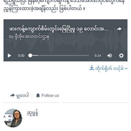
ရည်ရွယ်ပြီး မြန်မာ့ကျောက်မျက်နဲ့ ဒေသခံအာဏာပိုင်တွေကနေ
ညွှန်ကြားထားခဲ့အချိန်လည်း ဖြစ်ပါတယ် ။
ဖားကန့်ကျောက်စိမ်းတွင်းမြေပြိုမှု ၁၉ လောင်းအထိ တွေ့ရှိထား
by
ဗွီအိုအေသတင်းဌာန
No media source currently available
0:00
5:14
တိုက်ရိုက် လင့်ခ်
မျှဝေပါ
Follow us
ဆုမွန်