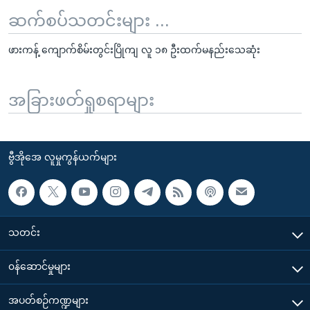
ဆက်စပ်သတင်းများ ...
ဖားကန့် ကျောက်စိမ်းတွင်းပြိုကျ လူ ၁၈ ဦးထက်မနည်းသေဆုံး
အခြားဖတ်ရှုစရာများ
ဗွီအိုအေ လူမှုကွန်ယက်များ
သတင်း
၀န်ဆောင်မှုများ
အပတ်စဉ်ကဏ္ဍများ