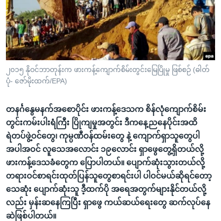
အ
သုတပဒေသာ အင်္ဂလိပ်စာ
ညွန်း
Learning English
စာမျက်နှာ
သို့
ဗွီအိုအေ လူမှုကွန်ယက်များ
ကျော်
ကြည့်
၂၀၁၅ နိုဝင်ဘာတုန်းက ဖားကန့်ကျောက်စိမ်းတွင်းမြေပြိုမှု ဖြစ်စဉ် (ဓါတ်
ပုံ- ဇော်မိုးထက်/EPA)
ရန်
ဘာသာစကားများ
ရှာဖွေ
တနင်္ဂနွေမနက်အစောပိုင်း ဖားကန့်ဒေသက စိန်လုံကျောက်စိမ်း
ရန်
တွင်းကမ်းပါးရံကြီး ပြိုကျမှုအတွင်း ဒီကနေ့ညနေပိုင်းအထိ
နေရာ
ရဲတပ်ဖွဲ့ဝင်တွေ၊ ကုမ္ပဏီဝန်ထမ်းတွေ နဲ့ ကျောက်ရှာသူတွေပါ
သို့
အပါအဝင် လူသေအလောင်း ၁၉လောင်း ရှာဖွေတွေ့ရှိတယ်လို့
ကျော်
ဖားကန့်ဒေသခံတွေက ပြောပါတယ်။ ပျောက်ဆုံးသွားတယ်လို့
ရန်
တရားဝင်စာရင်းထုတ်ပြန်သူတွေစာရင်းပါ ပါဝင်မယ်ဆိုရင်တော့
သေဆုံး ပျောက်ဆုံးသူ ဒီ့ထက်ပို အရေအတွက်များနိုင်တယ်လို့
လည်း မှန်းဆနေကြပြီး ရှာဖွေ ကယ်ဆယ်ရေးတွေ ဆက်လုပ်နေ
ဆဲဖြစ်ပါတယ်။