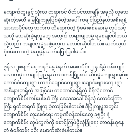
ကျောက်တူးခွင့် သုံးလ တရားဝင် ပိတ်ပင်ထားချိန် အခုလို လူသေ
ဆုံးတဲ့အထိ မြေပြိုကျမှုဖြစ်ခဲ့တဲ့အပေါ် ကချင်ပြည်နယ်အစိုးရနဲ့
အာဏာပိုင်တွေ ဘက်က ထိရောက်တဲ့ စုံစမ်းစစ်ဆေးမှု လုပ်သင့်
သလို သေဆုံးခဲ့ရသူတွေ အတွက် တရားမျှတမှု ရစေချင်ပါတယ်
လို့လည်း ကချင်လူမှုအဖွဲ့တွေက တောင်းဆိုပါတယ်။ ဆက်သွယ်
စုံစမ်းထားတဲ့ မဆုမွန် ဆက်ပြောပြပါမယ်။
ဇွန်လ ၂၈ရက်နေ့ တနင်္ဂနွေ မနက် အစောပိုင်း ၂ နာရီခွဲ ဝန်းကျင်
လောက်မှာ ကချင်ပြည်နယ် ဖားကန့်မြို့နယ် ဆိပ်မူကျေးရွာအုပ်စု
ကောင်စံကျေးရွာ ၊ ကရင်ချောင်ကျေးရွာ ၊ချောင်းဖျားကျေးရွာ
အနီးနားမှာရှိတဲ့ အမြင့်ပေ တထောင်ခန့်ရှိတဲ့ စိန်လုံတောင်
ကျောက်စိမ်းကမ်းပါးယံကြီး ဒေသအခေါ် စိန်လုံ တောင်ကြော
ကြီး ရုတ်တရက် ပြိုကျခဲ့တာဖြစ်ပါတယ်။ ဒီပြိုကျမှုအတွင်း
ကျောက်စိမ်း တူးဖော်ရေး ကုမ္ပဏီဝန်ထမ်းတွေ ၁၅ဦး နဲ့
ကျောက်စိမ်း လုပ်ကွက်ကို စောင့်ကြပ်ဖို့လုံခြုံရေး တာဝန်ယူနေ
တဲ့ ရဲဝန်ထမ်း ၃ဦး ပျောက်ဆုံးခဲ့ပါတယ်။