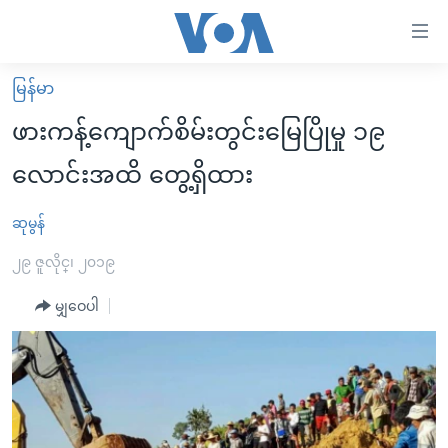
သုံး
ရ
လွယ်ကူ
မြန်မာ
မူလစာမျက်နှာ
စေ
ဖားကန့်ကျောက်စိမ်းတွင်းမြေပြိုမှု ၁၉
မြန်မာ
သည့်
လောင်းအထိ တွေ့ရှိထား
ကမ္ဘာ့သတင်းများ
Link
ဗွီဒီယို
နိုင်ငံတကာ
ဆုမွန်
များ
သတင်းလွတ်လပ်ခွင့်
အမေရိကန်
၂၉ ဇူလိုင္၊ ၂၀၁၉
ပင်မ
ရပ်ဝန်းတခု လမ်းတခု အလွန်
တရုတ်
အကြောင်းအရာ
မျှဝေပါ
သို့
အင်္ဂလိပ်စာလေ့လာမယ်
အစ္စရေး-ပါလက်စတိုင်း
ကျော်
အပတ်စဉ်ကဏ္ဍများ
အမေရိကန်သုံးအီဒီယံ
ကြည့်
ရေဒီယိုနှင့်ရုပ်သံ အချက်အလက်များ
မကြေးမုံရဲ့ အင်္ဂလိပ်စာ
ရေဒီယို
ရန်
ပင်မ
ရေဒီယို/တီဗွီအစီအစဉ်
ရုပ်ရှင်ထဲက အင်္ဂလိပ်စာ
တီဗွီ