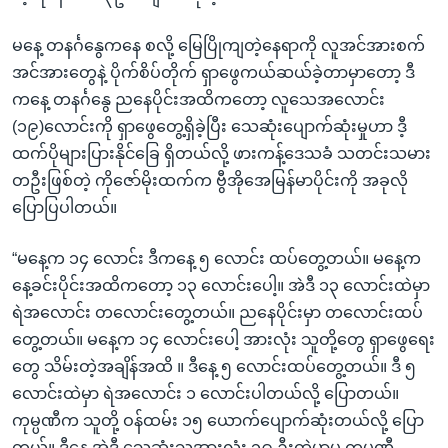
မနေ့ တနင်္ဂနွေကနေ စလို့ မြေပြိုကျတဲ့နေရာကို လူအင်အားစက်
အင်အားတွေနဲ့ ပိုက်စိပ်တိုက် ရှာဖွေကယ်ဆယ်ခဲ့တာမှာတော့ ဒီ
ကနေ့ တနင်္ဂနွေ ညနေပိုင်းအထိကတော့ လူသေအလောင်း
(၁၉)လောင်းကို ရှာဖွေတွေ့ရှိခဲ့ပြီး သေဆုံးပျောက်ဆုံးမှုဟာ ဒီ့
ထက်ပိုများပြားနိုင်ခြေ ရှိတယ်လို့ ဖားကန့်ဒေသခံ သတင်းသမား
တဦးဖြစ်တဲ့ ကိုဇော်မိုးထက်က ဗွီအိုအေမြန်မာပိုင်းကို အခုလို
ပြောပြပါတယ်။
“မနေ့က ၁၄ လောင်း ဒီကနေ့ ၅ လောင်း ထပ်တွေ့တယ်။ မနေ့က
နေ့ခင်းပိုင်းအထိကတော့ ၁၃ လောင်းပေါ့။ အဲဒီ ၁၃ လောင်းထဲမှာ
ရဲအလောင်း တလောင်းတွေ့တယ်။ ညနေပိုင်းမှာ တလောင်းထပ်
တွေ့တယ်။ မနေ့က ၁၄ လောင်းပေါ့ အားလုံး သူတို့တွေ ရှာဖွေရေး
တွေ သိမ်းတဲ့အချိန်အထိ ။ ဒီနေ့ ၅ လောင်းထပ်တွေ့တယ်။ ဒီ ၅
လောင်းထဲမှာ ရဲအလောင်း ၁ လောင်းပါတယ်လို့ ပြောတယ်။
ကုမ္ပဏီက သူတို့ ဝန်ထမ်း ၁၅ ယောက်ပျောက်ဆုံးတယ်လို့ ပြော
တယ်။ ဒီနေ့ အဲဒီ သေဆုံးသူအားလုံး ၁၉ ဦးထဲမှာမှ ကုမ္ပဏီ