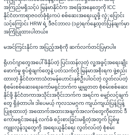
အကြည်မရှိသင့်ပဲ မြန်မာနိုင်ငံက အခြေအနေတွေကို ICC
နိုင်ငံတကာရာဇဝတ်ခုံရုံးကပဲ စစ်ဆေးအရေးယူဖို့ လွဲှပြောင်း
သင့်ကြောင်း HRW ရဲ့ ဒီဇင်ဘာလ (၁၉)ရက်နေ့ထုတ်ပြန်ချက်မှာ
အကြံပြုထားပါတယ်။
မအင်ကြင်းနိုင်က အပြည့်အစုံကို ဆက်လက်တင်ပြမှာပါ။
ရိုဟင်ဂျာတွေအပေါ် ဖိနှိပ်တဲ့ ပြင်းထန်လှတဲ့ လူ့အခွင့်အရေးချိုး
ဖောက်မှု စွပ်စွဲချက်တွေနဲ့ ပတ်သက်လို့ မြန်မာအစိုးရက ဖွဲ့စည်း
ထားတဲ့ နိုင်ငံတကာသံတမန်ဟောင်းနှစ်ဦးပါဝင်တဲ့ လွတ်လပ်တဲ့
စုံစမ်းစစ်ဆေးရေးကော်မရှင်ဘက်က မျှမျှတတ စုံစမ်းစစ်ဆေး
နိုင်ဖို့ နိုင်ငံတကာအသိုင်းအဝိုင်းဘက်က အရင်က မျှော်လင့်ချက်
တွေ ရှိခဲ့တာပါ။ ဒါပေမယ့် ကုလသမဂ္ဂက ကျယ်ကျယ်ပြန့်ပြန့်
ပြုစုထားတဲ့ အထောက်အထားအချက်အလက်တွေကိုတောင် ဒီ
ကော်မရှင်အနေနဲ့ လက်ခံ စဉ်းစားခြင်းမရှိတဲ့အတွက် ပြစ်မှု
ကျူးလွန်သူတွေကို အရေးယူနိုင်ရေး လွတ်လပ်တဲ့ စုံစမ်း