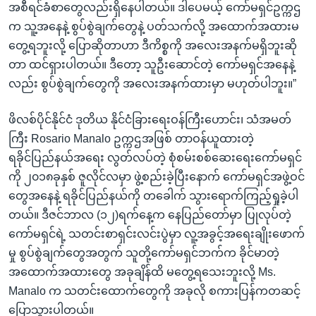
အစီရင်ခံစာတွေလည်းရှိနေပါတယ်။ ဒါပေမယ့် ကော်မရှင်ဥက္ကဌ
က သူ့အနေနဲ့ စွပ်စွဲချက်တွေနဲ့ ပတ်သက်လို့ အထောက်အထားမ
တွေ့ရဘူးလို့ ပြောဆိုတာဟာ ဒီကိစ္စကို အလေးအနက်မရှိဘူးဆို
တာ ထင်ရှားပါတယ်။ ဒီတော့ သူဦးဆောင်တဲ့ ကော်မရှင်အနေနဲ့
လည်း စွပ်စွဲချက်တွေကို အလေးအနက်ထားမှာ မဟုတ်ပါဘူး။”
ဖိလစ်ပိုင်နိုင်ငံ ဒုတိယ နိုင်ငံခြားရေးဝန်ကြီးဟောင်း၊ သံအမတ်
ကြီး Rosario Manalo ဥက္ကဌအဖြစ် တာဝန်ယူထားတဲ့
ရခိုင်ပြည်နယ်အရေး လွတ်လပ်တဲ့ စုံစမ်းစစ်ဆေးရေးကော်မရှင်
ကို ၂၀၁၈ခုနှစ် ဇူလိုင်လမှာ ဖွဲ့စည်းခဲ့ပြီးနောက် ကော်မရှင်အဖွဲ့ဝင်
တွေအနေနဲ့ ရခိုင်ပြည်နယ်ကို တခေါက် သွားရောက်ကြည့်ရှုခဲ့ပါ
တယ်။ ဒီဇင်ဘာလ (၁၂)ရက်နေ့က နေပြည်တော်မှာ ပြုလုပ်တဲ့
ကော်မရှင်ရဲ့ သတင်းစာရှင်းလင်းပွဲမှာ လူ့အခွင့်အရေးချိုးဖောက်
မှု စွပ်စွဲချက်တွေအတွက် သူတို့ကော်မရှင်ဘက်က ခိုင်မာတဲ့
အထောက်အထားတွေ အခုချိန်ထိ မတွေ့ရသေးဘူးလို့ Ms.
Manalo က သတင်းထောက်တွေကို အခုလို စကားပြန်ကတဆင့်
ပြောသွားပါတယ်။