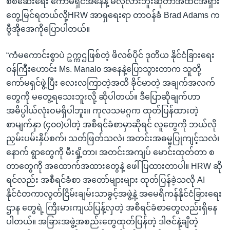
စစ်ဆေးရေး ကော်မရှင်အနေနဲ့ မလိုလားဘူးဆိုတာအထင်အရှား
တွေ့မြင်ရတယ်လို့HRW အာရှရေးရာ တာဝန်ခံ Brad Adams က
ဗွီအိုအေကိုပြောပါတယ်။
“ကံမကောင်းစွာပဲ ဥက္ကဌဖြစ်တဲ့ ဖိလစ်ပိုင် ဒုတိယ နိုင်ငံခြားရေး
ဝန်ကြီးဟောင်း Ms. Manalo အနေနဲ့ပြောသွားတာက သူတို့
ကော်မရှင်ဖွဲ့ပြီး လေးလကြာတဲ့အထိ ခိုင်မာတဲ့ အချက်အလက်
တွေကို မတွေ့ရသေးဘူးလို့ ဆိုပါတယ်။ ဒီပြောဆိုချက်ဟာ
အဓိပ္ပါယ်လုံးဝမရှိပါဘူး။ ကုလသမဂ္ဂက ထုတ်ပြန်ထားတဲ့
စာမျက်နှာ (၄၀၀)ပါတဲ့ အစီရင်ခံစာမှာဆိုရင် လူတွေကို ဘယ်လို
ညှမ်းပမ်းနှိပ်စက်၊ သတ်ဖြတ်သလဲ၊ အတင်းအဓမ္မပြုကျင့်သလဲ၊
နောက် ရွာတွေကို မီးရှို့တာ၊ အတင်းအကျပ် မောင်းထုတ်တာ စ
တာတွေကို အထောက်အထားတွေနဲ့ ဖေါ်ပြထားတာပါ။ HRW ဆို
ရင်လည်း အစီရင်ခံစာ အတော်များများ ထုတ်ပြန်ခဲ့သလို AI
နိုင်ငံတကာလွတ်ငြိမ်းချမ်းသာခွင့်အဖွဲ့နဲ့ အမေရိကန်နိုင်ငံခြားရေး
ဌာန တွေရဲ့ ကြီးမားကျယ်ပြန့်လှတဲ့ အစီရင်ခံစာတွေလည်းရှိနေ
ပါတယ်။ အခြားအဖွဲ့အစည်းတွေထုတ်ပြန်တဲ့ ဒါဇင်နဲ့ချီတဲ့