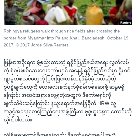
အ
သုတပဒေသာ အင်္ဂလိပ်စာ
ညွန်း
Learning English
စာမျက်နှာ
သို့
ဗွီအိုအေ လူမှုကွန်ယက်များ
Rohingya refugees walk through rice fields after crossing the
ကျော်
border from Myanmar into Palang Khali, Bangladesh, October 19,
ကြည့်
2017. © 2017 Jorge Silva/Reuters
ရန်
ဘာသာစကားများ
ရှာဖွေ
မြန်မာအစိုးရက ဖွဲ့စည်းထားတဲ့ ရခိုင်ပြည်နယ်အရေး လွတ်လပ်
ရန်
တဲ့ စုံစမ်းစစ်ဆေးရေးကော်မရှင် အနေနဲ့ ရခိုင်ပြည်နယ်မှာ ရိုဟင်
နေရာ
ဂျာမွတ်စလင်တွေကို ပြင်းပြင်းထန်ထန်ဖိနှိပ်ခဲ့တယ်ဆိုတဲ့
သို့
စွပ်စွဲချက်တွေကို လေးလေးနက်နက်စုံစမ်းစစ်ဆေးဖို့ ဆန္ဒမရှိ
ကျော်
ကြောင်း အထင်အရှားတွေ့ရတဲ့အတွက် ဒီကော်မရှင်ကို
ရန်
ဖျက်သိမ်းသင့်ကြောင်း နယူးရောက်အခြေစိုက် HRW လူ့
အခွင့်အရေးစောင့်ကြည့်ရေးအဖွဲ့ကြီးက ဗုဒ္ဓဟူးနေ့က တောင်းဆို
လိုက်ပါတယ်။
လုံခြုံရေးကောင်စီအနေနဲ့လည်း ဒီကော်မရှင်အပေါ် အယုံ