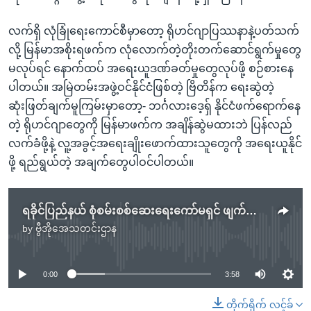
လက်ရှိ လုံခြုံရေးကောင်စီမှာတော့ ရိုဟင်ဂျာပြဿနာနဲ့ပတ်သက်
လို့ မြန်မာအစိုးရဖက်က လုံလောက်တဲ့တိုးတက်ဆောင်ရွက်မှုတွေ
မလုပ်ရင် နောက်ထပ် အရေးယူဒဏ်ခတ်မှုတွေလုပ်ဖို့ စဉ်စားနေ
ပါတယ်။ အမြဲတမ်းအဖွဲ့ဝင်နိုင်ငံဖြစ်တဲ့ ဗြိတိန်က ရေးဆွဲတဲ့
ဆုံးဖြတ်ချက်မူကြမ်းမှာတော့- ဘင်္ဂလားဒေ့ရှ် နိုင်ငံဖက်ရောက်နေ
တဲ့ ရိုဟင်ဂျာတွေကို မြန်မာဖက်က အချိန်ဆွဲမထားဘဲ ပြန်လည်
လက်ခံဖို့နဲ့ လူ့အခွင့်အရေးချိုးဖောက်ထားသူတွေကို အရေးယူနိုင်
ဖို့ ရည်ရွယ်တဲ့ အချက်တွေပါဝင်ပါတယ်။
ရခိုင်ပြည်နယ် စုံစမ်းစစ်ဆေးရေးကော်မရှင် ဖျက်သိမ်းဖို့ HRW တောင်းဆို
by
ဗွီအိုအေသတင်းဌာန
No media source currently available
0:00
3:58
တိုက်ရိုက် လင့်ခ်