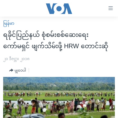
သုံး
ရ
လွယ်ကူ
မြန်မာ
မူလစာမျက်နှာ
စေ
ရခိုင်ပြည်နယ် စုံစမ်းစစ်ဆေးရေး
မြန်မာ
သည့်
ကော်မရှင် ဖျက်သိမ်းဖို့ HRW တောင်းဆို
ကမ္ဘာ့သတင်းများ
Link
ဗွီဒီယို
နိုင်ငံတကာ
၂၀ ဒီဇင္ဘာ၊ ၂၀၁၈
များ
သတင်းလွတ်လပ်ခွင့်
အမေရိကန်
ပင်မ
မျှဝေပါ
ရပ်ဝန်းတခု လမ်းတခု အလွန်
တရုတ်
အကြောင်းအရာ
သို့
အင်္ဂလိပ်စာလေ့လာမယ်
အစ္စရေး-ပါလက်စတိုင်း
ကျော်
အပတ်စဉ်ကဏ္ဍများ
အမေရိကန်သုံးအီဒီယံ
ကြည့်
ရေဒီယိုနှင့်ရုပ်သံ အချက်အလက်များ
မကြေးမုံရဲ့ အင်္ဂလိပ်စာ
ရေဒီယို
ရန်
ပင်မ
ရေဒီယို/တီဗွီအစီအစဉ်
ရုပ်ရှင်ထဲက အင်္ဂလိပ်စာ
တီဗွီ