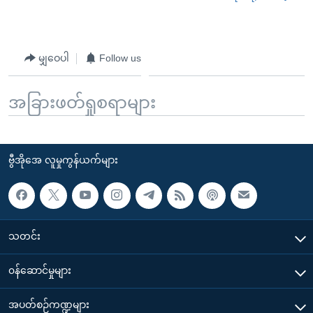
မျှဝေပါ
Follow us
အခြားဖတ်ရှုစရာများ
ဗွီအိုအေ လူမှုကွန်ယက်များ
သတင်း
၀န်ဆောင်မှုများ
အပတ်စဉ်ကဏ္ဍများ