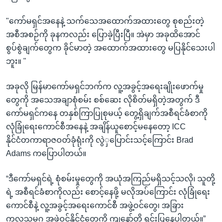
"ကော်မရှင်အနေနဲ့ သက်သေအထောက်အထားတွေ စုစည်းတဲ့
အစီအစဉ်ကို ခုနကလည်း ပြောခဲ့ပြီးပြီ။ အဲမှာ အခုထိအောင်
စွပ်စွဲချက်တွေက ခိုင်မာတဲ့ အထောက်အထားတွေ မပြနိုင်သေးပါ
ဘူး။ "
အခုလို မြန်မာကော်မရှင်ဘက်က လူ့အခွင့်အရေးချိုးဖောက်မှု
တွေကို အသေအချာစုံစမ်း စစ်ဆေး လိုစိတ်မရှိတဲ့အတွက် ဒီ
ကော်မရှင်ကနေ တနှစ်ကြာပြုစုမယ့် တွေ့ရှိချက်အစီရင်ခံစာကို
လုံခြုံရေးကောင်စီအနေနဲ့ အချိန်ယူစောင့်မနေတော့ ICC
နိုင်ငံတကာရာဇဝတ်ခုံရုံးကို လွဲှပြောင်းသင့်ကြောင်း Brad
Adams ကပြောပါတယ်။
“ဒီကော်မရှင်ရဲ့ စုံစမ်းမှုတွေကို အယုံအကြည်မရှိသင့်သလို၊ သူတို့
ရဲ့ အစီရင်ခံစာကိုလည်း စောင့်နေဖို့ မလိုအပ်ကြောင်း လုံခြုံရေး
ကောင်စီနဲ့ လူ့အခွင့်အရေးကောင်စီ အဖွဲ့ဝင်တွေ၊ အခြား
ကုလသမဂ္ဂ အဖွဲ့ဝင်နိုင်ငံတွေကို ကျနော်တို့ ရှင်းပြနေပါတယ်။”