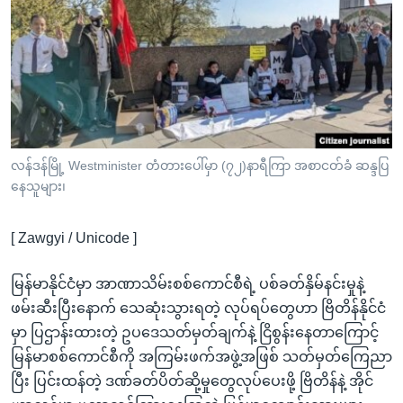
အ
သုတပဒေသာ အင်္ဂလိပ်စာ
ညွန်း
Learning English
စာမျက်နှာ
သို့
ဗွီအိုအေ လူမှုကွန်ယက်များ
ကျော်
ကြည့်
ရန်
ဘာသာစကားများ
လန်ဒန်မြို့ Westminister တံတားပေါ်မှာ (၇၂)နာရီကြာ အစာငတ်ခံ ဆန္ဒပြ
ရှာဖွေ
နေသူများ၊
ရန်
နေရာ
[ Zawgyi / Unicode ]
သို့
ကျော်
မြန်မာနိုင်ငံမှာ အာဏာသိမ်းစစ်ကောင်စီရဲ့ ပစ်ခတ်နှိမ်နင်းမှုနဲ့
ရန်
ဖမ်းဆီးပြီးနောက် သေဆုံးသွားရတဲ့ လုပ်ရပ်တွေဟာ ဗြိတိန်နိုင်ငံ
မှာ ပြဌာန်းထားတဲ့ ဥပဒေသတ်မှတ်ချက်နဲ့ ငြိစွန်းနေတာကြောင့်
မြန်မာစစ်ကောင်စီကို အကြမ်းဖက်အဖွဲ့အဖြစ် သတ်မှတ်ကြေညာ
ပြီး ပြင်းထန်တဲ့ ဒဏ်ခတ်ပိတ်ဆို့မှုတွေလုပ်ပေးဖို့ ဗြိတိန်နဲ့ အိုင်