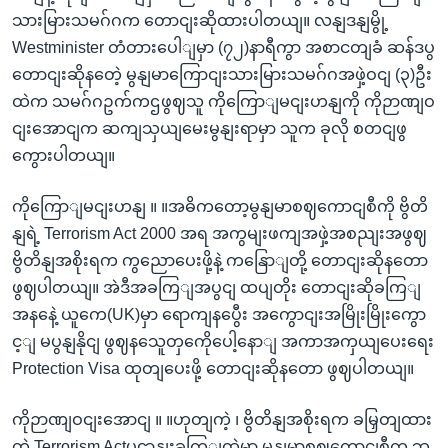
သားမြားသမဂ်ဂက တောငျးဆိုထားပါတယျ။ လနျဒနျမွို့
Westminister တံတားပေါျမှာ (၇၂)နာရီကွာ အစာငတျခံ ဆန်ဒပွ
တောငျးဆိုနတေဲ့ မွနျမာကြောငျးသားမြားသမဂ်ဂအဖှဲ့ဝငျ (၃)ဦး
ထဲက သမဂ်ဂဥက်ကဌဖွဈသူ ကိုကြောျမငျးဟနျကို ကိုဉာဏျဝ
ငျးအောငျက ဆကျသှယျမေးမွနျးရာမှာ သူက ခုလို စတငျဖွ
ကွေားပါတယျ။
ကိုကြောျမငျးဟနျ ။ ။အဓိကတော့မွနျမာစဈကောငျစီကို ဗွိတိ
နျရဲ့ Terrorism Act 2000 အရ အကွမျးဖကျအဖှဲ့အစညျးအဖွဈ
ဗွိတိနျအစိုးရက ကွညောပေးဖို့နဲ့ ကနြောျတို့ တောငျးဆိုနတော
ဖွဈပါတယျ။ အဲဒီအခကြျအပွငျ ထပျတိုး တောငျးဆိုခကြျ
အနနေဲ့ ယူကေ(UK)မှာ ရောကျနပွေီး အကွောငျးအမြိုးမြိုးကွော
င့ျ မပွနျနိုငျ ဖွဈနသေူတှကေိုပေါ့နောျ အကာအကှယျပေးရေး
Protection Visa ထုတျပေးဖို့ တောငျးဆိုနတော ဖွဈပါတယျ။
ကိုဉာဏျဝငျးအောငျ ။ ။ဟုတျကဲ့ ၊ ဗွိတိနျအစိုးရက ခမြှတျထား
တဲ့ Terrorism Actပွဌာနျးခကြျထဲမှာ မွနျမာစဈကောငျစီက ဘ