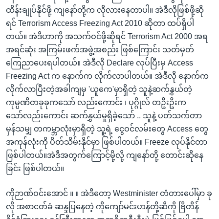
ထိန်းချုပ်နိုင်ဖို့ ကျနော်တို့က လိုလားနေတာပါ။ အဲဒီလိုဖြစ်ဖို့ဆို
ရင် Terrorism Access Freezing Act 2010 ဆိုတာ ထပ်ရှိပါ
တယ်။ အဲဒီဟာကို အသက်ဝင်ဖို့ဆိုရင် Terrorism Act 2000 အရ
အရင်ဆုံး အကြမ်းဖက်အဖွဲ့အစည်း ဖြစ်ကြောင်း သတ်မှတ်
ကြေညာပေးရပါတယ်။ အဲဒီလို Declare လုပ်ပြီးမှ Access
Freezing Act က နောက်က လိုက်လာပါတယ်။ အဲဒီလို နောက်က
လိုက်လာပြီးတဲ့အခါကျမှ 'ယူကေ'မှာရှိတဲ့ သူနဲ့ဆက်နွှယ်တဲ့
ကုမ္ပဏီတခုခုကသော် လည်းကောင်း ၊ ပုဂ္ဂိုလ် တဦးဦးက
သော်လည်းကောင်း ဆက်နွှယ်မှုရှိခဲ့သော် .. သူနဲ့ ပတ်သက်တာ
မှန်သမျှ တကမ္ဘာလုံးမှာရှိတဲ့ သူ့ရဲ့ ငွေဝင်လမ်းတွေ Access တွေ
အကုန်လုံးကို ပိတ်သိမ်းနိုင်မှာ ဖြစ်ပါတယ်။ Freeze လုပ်နိုင်တာ
ဖြစ်ပါတယ်။အဲဒီအတွက်ကြောင့်မို့လို့ ကျနော်တို့ တောင်းဆိုနေ
ခြင်း ဖြစ်ပါတယ်။
ကိုဉာဏ်ဝင်းအောင် ။ ။ အဲဒီတော့ Westminister တံတားပေါ်မှာ ခု
လို အစာငတ်ခံ ဆန္ဒပြနေတဲ့ ကိုကျော်မင်းဟန်တို့ဆီကို ဗြိတိန်