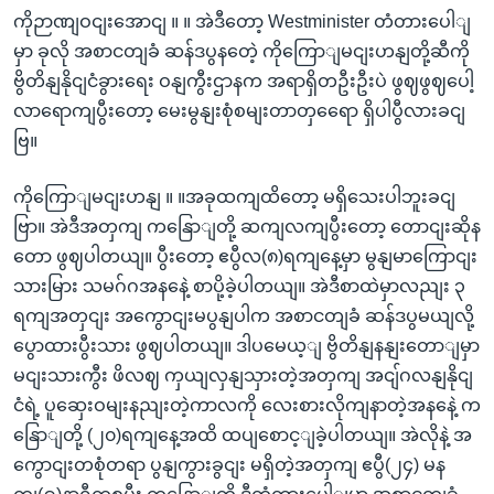
ကိုဉာဏျဝငျးအောငျ ။ ။ အဲဒီတော့ Westminister တံတားပေါျ
မှာ ခုလို အစာငတျခံ ဆန်ဒပွနတေဲ့ ကိုကြောျမငျးဟနျတို့ဆီကို
ဗွိတိနျနိုငျငံခွားရေး ဝနျကွီးဌာနက အရာရှိတဦးဦးပဲ ဖွဈဖွဈပေါ့
လာရောကျပွီးတော့ မေးမွနျးစုံစမျးတာတှရေော ရှိပါပွီလားခငျ
ဗြ။
ကိုကြောျမငျးဟနျ ။ ။အခုထကျထိတော့ မရှိသေးပါဘူးခငျ
ဗြာ။ အဲဒီအတှကျ ကနြောျတို့ ဆကျလကျပွီးတော့ တောငျးဆိုန
တော ဖွဈပါတယျ။ ပွီးတော့ ဧပွီလ(၈)ရကျနေ့မှာ မွနျမာကြောငျး
သားမြား သမဂ်ဂအနနေဲ့ စာပို့ခဲ့ပါတယျ။ အဲဒီစာထဲမှာလညျး ၃
ရကျအတှငျး အကွောငျးမပွနျပါက အစာငတျခံ ဆန်ဒပွမယျလို့
ပွောထားပွီးသား ဖွဈပါတယျ။ ဒါပမေယ့ျ ဗွိတိနျနနျးတောျမှာ
မငျးသားကွီး ဖိလဈ ကှယျလှနျသှားတဲ့အတှကျ အငျ်ဂလနျနိုငျ
ငံရဲ့ ပူဆှေးဝမျးနညျးတဲ့ကာလကို လေးစားလိုကျနာတဲ့အနနေဲ့ က
နြောျတို့ (၂၀)ရကျနေ့အထိ ထပျစောင့ျခဲ့ပါတယျ။ အဲလိုနဲ့ အ
ကွောငျးတစုံတရာ ပွနျကွားခွငျး မရှိတဲ့အတှကျ ဧပွီ(၂၄) မန