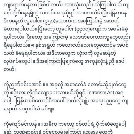
ကျရောက်နေတာ ဖြစ်ပါတယ်။ အားလုံးလည်း သိကြပါတယ် ကျ
နော်တို့ ဒီနေ့ရရှိတဲ့ သတင်းအရဆိုရင် အာဏာသိမ်းပြီးချိန်ကနေ
ဒီကနေ့ထိ လူပေါင်း (၇၅၁)ယောက်က အကြောင်းမဲ့ အသတ်
ခံထားရပါတယ်။ ပြီးတော့ လူပေါင်း (၄၄၀၀)ကျော်က အဖမ်းခံခဲ့
ရပါတယ်။ ပြီးတော့ အကြောင်းမဲ့ သေဒဏ်ပေးထားသူတွေလည်း
ရှိနေပါတယ်။ ၈ နှစ်အရွယ် ကလေးငယ်လေးတွေတောင်မှ အပစ်
သတ် ခံနေရပါတယ်။ အဲဒီဟာတွေက လုံးဝကို လူမဆန်တဲ့
လုပ်ရပ်တွေပါ ။ ဒီအကြောင်းပြချက်တွေ အကုန်လုံးနဲ့ ညိ နေပါ
တယ်။
ကိုဉာဏ်ဝင်းအောင် ။ ။ အခုလို အစာငတ်ခံ တောင်းဆိုချက်တွေ
ကို စဉ်းစား လိုက်လျောပေးလာမယ်ဆိုရင် Terrorism Act အရ
ပေါ့ .. မြန်မာစစ်ကောင်စီအပေါ် ဘယ်လိုမျိုး အရေးယူမှုတွေ ကျ
ရောက်လာမှာပါလဲ ခင်ဗျ။
ကိုကျော်မင်းဟန် ။ ။အဓိက ကတော့ စစ်တပ်ရဲ့ ပိုက်ဆံတွေပေါ့
နော်၊ ဘဏ်စာရင်းနဲ့ ဝင်ငွေလမ်းကြောင်း access တွေကို