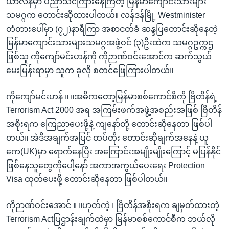
ယာလန်မှာ ပညာသင်ကြားနေကြတဲ့ မြန်မာကျောင်းသားများ
သမဂ္ဂက တောင်းဆိုထားပါတယ်။ လန်ဒန်မြို့ Westminister
တံတားပေါ်မှာ (၇၂)နာရီကြာ အစာငတ်ခံ ဆန္ဒပြတောင်းဆိုနေတဲ့
မြန်မာကျောင်းသားများသမဂ္ဂအဖွဲ့ဝင် (၃)ဦးထဲက သမဂ္ဂဥက္ကဌ
ဖြစ်သူ ကိုကျော်မင်းဟန်ကို ကိုဉာဏ်ဝင်းအောင်က ဆက်သွယ်
မေးမြန်းရာမှာ သူက ခုလို စတင်ဖြေကြားပါတယ်။
ကိုကျော်မင်းဟန် ။ ။အဓိကတော့မြန်မာစစ်ကောင်စီကို ဗြိတိန်ရဲ့
Terrorism Act 2000 အရ အကြမ်းဖက်အဖွဲ့အစည်းအဖြစ် ဗြိတိန်
အစိုးရက ကြေညာပေးဖို့နဲ့ ကျနော်တို့ တောင်းဆိုနေတာ ဖြစ်ပါ
တယ်။ အဲဒီအချက်အပြင် ထပ်တိုး တောင်းဆိုချက်အနေနဲ့ ယူ
ကေ(UK)မှာ ရောက်နေပြီး အကြောင်းအမျိုးမျိုးကြောင့် မပြန်နိုင်
ဖြစ်နေသူတွေကိုပေါ့နော် အကာအကွယ်ပေးရေး Protection
Visa ထုတ်ပေးဖို့ တောင်းဆိုနေတာ ဖြစ်ပါတယ်။
ကိုဉာဏ်ဝင်းအောင် ။ ။ဟုတ်ကဲ့ ၊ ဗြိတိန်အစိုးရက ချမှတ်ထားတဲ့
Terrorism Actပြဌာန်းချက်ထဲမှာ မြန်မာစစ်ကောင်စီက ဘယ်လို