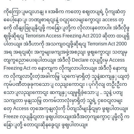
ကိုကြောျမငျးဟနျ ။ ။အဓိက ကတော့ စဈတပျရဲ့ ပိုကျဆံတှ
ပေေါ့နောျ၊ ဘဏျစာရငျးနဲ့ ဝငျငှလေမျးကွောငျး access တှ
ကေို ထိနျးခြုပျနိုငျဖို့ ကနြောျတို့က လိုလားနတောပါ။ အဲဒီလိုဖွ
ဈဖို့ဆိုရငျ Terrorism Access Freezing Act 2010 ဆိုတာ ထပျရှိ
ပါတယျ။ အဲဒီဟာကို အသကျဝငျဖို့ဆိုရငျ Terrorism Act 2000
အရ အရငျဆုံး အကွမျးဖကျအဖှဲ့အစညျး ဖွဈကွောငျး သတျမှ
တျကွညောပေးရပါတယျ။ အဲဒီလို Declare လုပျပွီးမှ Access
Freezing Act က နောကျက လိုကျလာပါတယျ။ အဲဒီလို နောကျ
က လိုကျလာပွီးတဲ့အခါကမြှ 'ယူကေ'မှာရှိတဲ့ သူနဲ့ဆကျနှှယျတဲ့
ကုမ်ပဏီတခုခုကသောျ လညျးကောငျး ၊ ပုဂ်ဂိုလျ တဦးဦးက
သောျလညျးကောငျး ဆကျနှှယျမှုရှိခဲ့သောျ .. သူနဲ့ ပတျ
သကျတာ မှနျသမြှ တကမ်ဘာလုံးမှာရှိတဲ့ သူ့ရဲ့ ငှဝေငျလမျး
တှေ Access တှအေကုနျလုံးကို ပိတျသိမျးနိုငျမှာ ဖွဈပါတယျ။
Freeze လုပျနိုငျတာ ဖွဈပါတယျ။အဲဒီအတှကျကွောင့ျမို့လို့ က
နြောျတို့ တောငျးဆိုနခွေငျး ဖွဈပါတယျ။