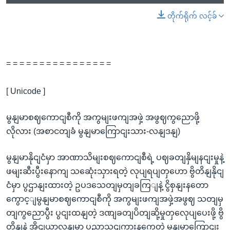
တိုက်ရိုက် လင့်ခ်
= = = = = = = = = = = = = = = =
[ Unicode ]
မွနျမာစဈကောငျစီကို အကွမျးဖကျအဖှဲ့ အဖွဈကွညောဖို့
လိုလား (အစာငတျခံ မွနျမာကြောငျးသား-လနျဒနျ)
မွနျမာနိုငျငံမှာ အာဏာသိမျးစဈကောငျစီရဲ့ ပဈခတျနှိမျနငျးမှုနဲ့
ဖမျးဆီးပွီးနောကျ သဆေုံးသှားရတဲ့ လုပျရပျတှဟော ဗွိတိနျနိုငျ
ငံမှာ ပွဌာနျးထားတဲ့ ဥပဒသေတျမှတျခကြျနဲ့ ငွိစှနျးနတော
ကွောင့ျမွနျမာစဈကောငျစီကို အကွမျးဖကျအဖှဲ့အဖွဈ သတျမှ
တျကွညောပွီး ပွငျးထနျတဲ့ ဒဏျခတျပိတျဆို့မှုတှလေုပျပေးဖို့ ဗွိ
တိနျနဲ့ အိုငျယာလနျမှာ ပညာသငျကွားနကွေတဲ့ မွနျမာကြောငျး