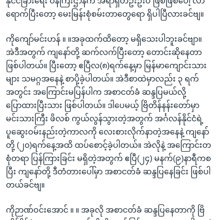
နိုင်ငံခြားရေး ဝန်ကြီးဌာနက အရာရှိတဦးဦးပဲ ဖြစ်ဖြစ်ပေါ့ လာ
ရောက်ပြီးတော့ မေးမြန်းစုံစမ်းတာတွေရော ရှိပါပြီလားခင်ဗျ။
ကိုကျော်မင်းဟန် ။ ။အခုထက်ထိတော့ မရှိသေးပါဘူးခင်ဗျာ။
အဲဒီအတွက် ကျနော်တို့ ဆက်လက်ပြီးတော့ တောင်းဆိုနေတာ
ဖြစ်ပါတယ်။ ပြီးတော့ ဧပြီလ(၈)ရက်နေ့မှာ မြန်မာကျောင်းသား
များ သမဂ္ဂအနေနဲ့ စာပို့ခဲ့ပါတယ်။ အဲဒီစာထဲမှာလည်း ၃ ရက်
အတွင်း အကြောင်းမပြန်ပါက အစာငတ်ခံ ဆန္ဒပြမယ်လို့
ပြောထားပြီးသား ဖြစ်ပါတယ်။ ဒါပေမယ့် ဗြိတိန်နန်းတော်မှာ
မင်းသားကြီး ဖိလစ် ကွယ်လွန်သွားတဲ့အတွက် အင်္ဂလန်နိုင်ငံရဲ့
ပူဆွေးဝမ်းနည်းတဲ့ကာလကို လေးစားလိုက်နာတဲ့အနေနဲ့ ကျနော်
တို့ (၂၀)ရက်နေ့အထိ ထပ်စောင့်ခဲ့ပါတယ်။ အဲလိုနဲ့ အကြောင်းတ
စုံတရာ ပြန်ကြားခြင်း မရှိတဲ့အတွက် ဧပြီ(၂၄) မနက်(၉)နာရီကစ
ပြီး ကျနော်တို့ ဒီတံတားပေါ်မှာ အစာငတ်ခံ ဆန္ဒပြနေခြင်း ဖြစ်ပါ
တယ်ခင်ဗျ။
ကိုဉာဏ်ဝင်းအောင် ။ ။ အခုလို အစာငတ်ခံ ဆန္ဒပြနေတာကို ဗြိ