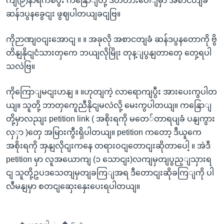
ကျ(၉)နာရီကစပွီး ကနြောျတို့ ဒီတံတားပေါျမှာ အစာငတျခံ
ဆန်ဒပွနခွေငျး ဖွဈပါတယျခငျဗြ။
ကိုဉာဏျဝငျးအောငျ ။ ။ အခုလို အစာငတျခံ ဆန်ဒပွနတောကို ဗွိ
တိနျနိုငျငံသားတှကေ ဘယျလိုမြိုး တုန့ျပွနျတာတှေ တှေ့ရပါ
သလဲဗြ။
ကိုကြောျမငျးဟနျ ။ ။ဟုတျကဲ့ လာရောကျပွီး အားပေးကွပါတ
ယျ။ သူတို့ ဘာတှကေူညီနိုငျမလဲလို့ မေးကွပါတယျ။ ကနြောျ
တို့မှာလညျး petition link ( အစိုးရကို မတေ်တာရပျခံ ပနျကွား
လှှာ )တှေ အမြားကွီးရှိပါတယျ။ petition ကတော့ ဒီယူကေ
အစိုးရကို အှနျလိုငျးကနေ တရားဝငျတောငျးဆိုတာပေါ့ ။ အဲဒီ
petition မှာ လူအယောကျ (၁ သောငျး)လကျမှတျပွည့ျသှားရ
ငျ သူတို့ဥပဒသေတျမှတျခကြျအရ ဒီတောငျးဆိုခကြျကို ပါ
လီမနျမှာ စတငျဆှေးနှေးပေးရပါတယျ။