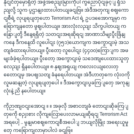
နိုငျငံတှမှောရှိတဲ့ အဖှဲ့အစညျးမြားကိုပါ ကွညောပိုငျခှင့ျ ရှိသ
ညျလို့ သူက ပွဌာနျးထားပါတယျခငျဗြ။ အဲဒီအတှကျ စဈကော
ငျစီရဲ့ လုပျရပျတှဟော Terrorism Act ရဲ့ ဥပဒအေောကျမှာ က
ရြောကျနတော ဖွဈပါတယျ။ အားလုံးလညျး သိကွပါတယျ က
နြောျတို့ ဒီနေ့ရရှိတဲ့ သတငျးအရဆိုရငျ အာဏာသိမျးပွီးခြိနျ
ကနေ ဒီကနေ့ထိ လူပေါငျး (၇၅၁)ယောကျက အကွောငျးမဲ့ အသ
တျခံထားရပါတယျ။ ပွီးတော့ လူပေါငျး (၄၄၀၀)ကြောျက အဖ
မျးခံခဲ့ရပါတယျ။ ပွီးတော့ အကွောငျးမဲ့ သဒေဏျပေးထားသူတှ
လေညျး ရှိနပေါတယျ။ ၈ နှဈအရှယျ ကလေးငယျလေးတှ
တေောငျမှ အပဈသတျ ခံနရေပါတယျ။ အဲဒီဟာတှကေ လုံးဝကို
လူမဆနျတဲ့ လုပျရပျတှပေါ ။ ဒီအကွောငျးပွခကြျတှေ အကုနျ
လုံးနဲ့ ညိ နပေါတယျ။
ကိုဉာဏျဝငျးအောငျ ။ ။ အခုလို အစာငတျခံ တောငျးဆိုခကြျ
တှကေို စဉျးစား လိုကျလြောပေးလာမယျဆိုရငျ Terrorism Act
အရပေါ့ .. မွနျမာစဈကောငျစီအပေါျ ဘယျလိုမြိုး အရေးယူမှု
တှေ ကရြောကျလာမှာပါလဲ ခငျဗြ။