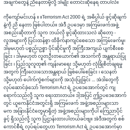
အချက်တွေနဲ့ ညိနေတာမို့လို့ ဒါမျိုး တောင်းဆိုနေရ တာပါလဲ။
ကိုကျော်မင်းဟန် ။ ။Terrorism Act 2000 ရဲ့ အဓိပ္ပါယ် ဖွင့်ဆိုချက်
နဲ့ကို ညိ နေတာ ဖြစ်ပါတယ်။ အဲဒီ ဥပဒေမှာ အကြမ်းဖက်အဖွဲ့
အစည်းဆိုတာကို သူက ဘယ်လို ဖွင့်ဆိုထားသလဲ ဆိုတော့ -
လူအများကို ပြင်းထန်စွာ ထိခိုက်နာကျင်စေသော အကြမ်းဖက်မှု၊
ဒါမှမဟုတ် ပစ္စည်းဥစ္စာ ပိုင်ဆိုင်မှုကို အကြီးအကျယ် ပျက်စီးစေ
ခြင်း ၊ ဒါမှမဟုတ် လူတဦးတယောက်၏ အသက်ကို အန္တရာယ်ပြု
ခြင်း ၊ ပြည်သူလူထု၏ ကျန်းမာရေး သို့မဟုတ် လုံခြုံစိတ်ချရမှု
အတွက် ကြီးလေးသောအန္တရာယ် ဖြစ်ပေါ်စေခြင်း ၊ သေနတ်
သို့မဟုတ် ပေါက်ကွဲစက်များကို အသုံးပြုခြင်း ... အဲဒါတွေကို
လုပ်ဆောင်ခဲ့သော် Terrorism Act ရဲ့ ဥပဒေအောက်တွင် ကျ
ရောက်သည်လို့ သူက ရေးထားတယ်။ ဒါ့အပြင် ဤဥပဒေအောက်
တွင် ယူကေနိုင်ငံအတွင်းရှိ အကြမ်းဖက် အဖွဲ့အစည်းများသာ
မက အခြားနိုင်ငံတွေမှာရှိတဲ့ အဖွဲ့အစည်းများကိုပါ ကြေညာပိုင်
ခွင့် ရှိသည်လို့ သူက ပြဌာန်းထားပါတယ်ခင်ဗျ။ အဲဒီအတွက် စစ်
ကောင်စီရဲ့ လုပ်ရပ်တွေဟာ Terrorism Act ရဲ့ ဥပဒေအောက်မှာ