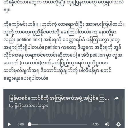
တိန်နိုင်ငံသားတွေက ဘယ်လိုမျိုး တုန့်ပြန်တာတွေ တွေ့ရပါသလဲ
ဗျ။
ကိုကျော်မင်းဟန် ။ ။ဟုတ်ကဲ့ လာရောက်ပြီး အားပေးကြပါတယ်။
သူတို့ ဘာတွေကူညီနိုင်မလဲလို့ မေးကြပါတယ်။ ကျနော်တို့မှာ
လည်း petition link ( အစိုးရကို မေတ္တာရပ်ခံ ပန်ကြားလွှာ )တွေ
အများကြီးရှိပါတယ်။ petition ကတော့ ဒီယူကေ အစိုးရကို အွန်
လိုင်းကနေ တရားဝင်တောင်းဆိုတာပေါ့ ။ အဲဒီ petition မှာ လူအ
ယောက် (၁ သောင်း)လက်မှတ်ပြည့်သွားရင် သူတို့ဥပဒေ
သတ်မှတ်ချက်အရ ဒီတောင်းဆိုချက်ကို ပါလီမန်မှာ စတင်
ဆွေးနွေးပေးရပါတယ်။
မြန်မာစစ်ကောင်စီကို အကြမ်းဖက်အဖွဲ့ အဖြစ်ကြေညာဖို့လိုလား (အစာငတ်ခံ မြန်မာကျောင်းသား-လန်ဒန်)
by
ဗွီအိုအေသတင်းဌာန
No media source currently available
0:00
4:35