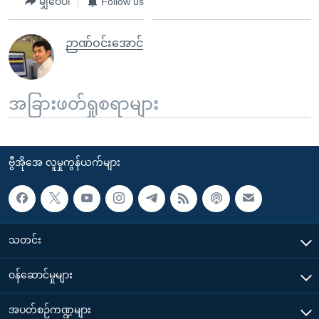
မျှဝေပါ
Follow us
ဉာဏ်ဝင်းအောင်
အခြားဖတ်ရှုစရာများ
ဗွီအိုအေ လူမှုကွန်ယက်များ
သတင်း
၀န်ဆောင်မှုများ
အပတ်စဉ်ကဏ္ဍများ