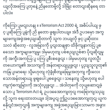
ယျလိုအခကြျတှနေဲ့ ညိနတောမို့လို့ ဒါမြိုး တောငျးဆိုနရေ တာ
ပါလဲ။
ကိုကြောျမငျးဟနျ ။ ။Terrorism Act 2000 ရဲ့ အဓိပ်ပါယျ ဖှ
င့ျဆိုခကြျနဲ့ကို ညိ နတော ဖွဈပါတယျ။ အဲဒီ ဥပဒမှော အကွ
မျးဖကျအဖှဲ့အစညျးဆိုတာကို သူက ဘယျလို ဖှင့ျဆိုထား
သလဲ ဆိုတော့ - လူအမြားကို ပွငျးထနျစှာ ထိခိုကျနာကငြျစ
သေော အကွမျးဖကျမှု၊ ဒါမှမဟုတျ ပစ်စညျးဥစ်စာ ပိုငျဆိုငျမှု
ကို အကွီးအကယြျ ပကြျစီးစခွေငျး ၊ ဒါမှမဟုတျ လူတဦး
တယောကျ၏ အသကျကို အန်တရာယျပွုခွငျး ၊ ပွညျသူလူထု၏
ကနြျးမာရေး သို့မဟုတျ လုံခွုံစိတျခရြမှုအတှကျ ကွီးလေး
သောအန်တရာယျ ဖွဈပေါျစခွေငျး ၊ သနေတျ သို့မဟုတျ ပေါ
ကျကှဲစကျမြားကို အသုံးပွုခွငျး ... အဲဒါတှကေို လုပျဆောငျခဲ့
သောျ Terrorism Act ရဲ့ ဥပဒအေောကျတှငျ ကရြောကျသညျ
လို့ သူက ရေးထားတယျ။ ဒါ့အပွငျ ဤဥပဒအေောကျတှငျ ယူက
နေိုငျငံအတှငျးရှိ အကွမျးဖကျ အဖှဲ့အစညျးမြားသာမက အခွား