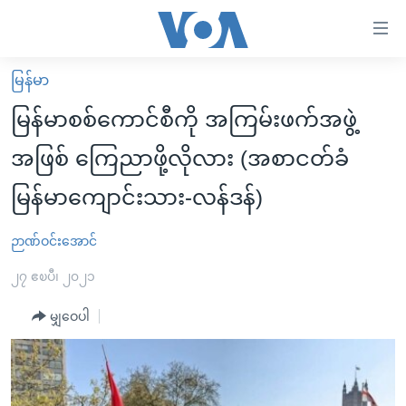
သုံး
ရ
လွယ်ကူ
မြန်မာ
မူလစာမျက်နှာ
စေ
မြန်မာစစ်ကောင်စီကို အကြမ်းဖက်အဖွဲ့
မြန်မာ
သည့်
အဖြစ် ကြေညာဖို့လိုလား (အစာငတ်ခံ
ကမ္ဘာ့သတင်းများ
Link
မြန်မာကျောင်းသား-လန်ဒန်)
ဗွီဒီယို
နိုင်ငံတကာ
များ
သတင်းလွတ်လပ်ခွင့်
အမေရိကန်
ပင်မ
ဉာဏ်ဝင်းအောင်
ရပ်ဝန်းတခု လမ်းတခု အလွန်
တရုတ်
အကြောင်းအရာ
၂၇ ဧၿပီ၊ ၂၀၂၁
သို့
အင်္ဂလိပ်စာလေ့လာမယ်
အစ္စရေး-ပါလက်စတိုင်း
ကျော်
မျှဝေပါ
အပတ်စဉ်ကဏ္ဍများ
အမေရိကန်သုံးအီဒီယံ
ကြည့်
ရေဒီယိုနှင့်ရုပ်သံ အချက်အလက်များ
မကြေးမုံရဲ့ အင်္ဂလိပ်စာ
ရေဒီယို
ရန်
ပင်မ
ရေဒီယို/တီဗွီအစီအစဉ်
ရုပ်ရှင်ထဲက အင်္ဂလိပ်စာ
တီဗွီ