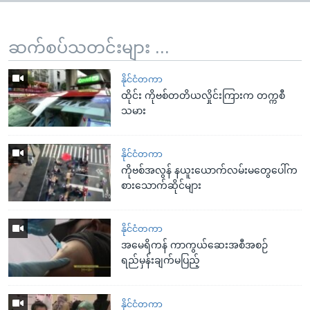
ဆက်စပ်သတင်းများ ...
နိုင်ငံတကာ
ထိုင်း ကိုဗစ်တတိယလှိုင်းကြားက တက္ကစီ
သမား
နိုင်ငံတကာ
ကိုဗစ်အလွန် နယူးယောက်လမ်းမတွေပေါ်က
စားသောက်ဆိုင်များ
နိုင်ငံတကာ
အမေရိကန် ကာကွယ်ဆေးအစီအစဉ်
ရည်မှန်းချက်မပြည့်
နိုင်ငံတကာ