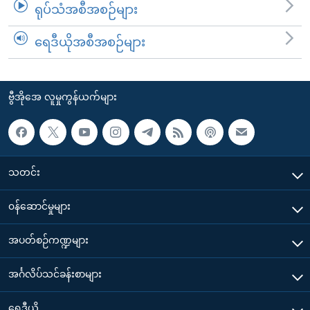
ရုပ်သံအစီအစဉ်များ
ရေဒီယိုအစီအစဉ်များ
ဗွီအိုအေ လူမှုကွန်ယက်များ
သတင်း
၀န်ဆောင်မှုများ
အပတ်စဉ်ကဏ္ဍများ
အင်္ဂလိပ်သင်ခန်းစာများ
ရေဒီယို