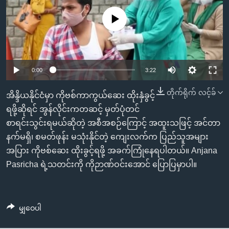
အ
သုတပဒေသာ အင်္ဂလိပ်စာ
ညွန်း
Learning English
No media source currently available
စာမျက်နှာ
သို့
ဗွီအိုအေ လူမှုကွန်ယက်များ
ကျော်
0:00
3:22
ကြည့်
ရန်
တိုက်ရိုက် လင့်ခ်
ဘာသာစကားများ
အိန္ဒိယနိုင်ငံမှာ ကိုဗစ်ကာကွယ်ဆေး ထိုးနှံခွင့်
ရှာဖွေ
ရဖို့ဆိုရင် အွန်လိုင်းကတဆင့် မှတ်ပုံတင်
ရန်
စာရင်းသွင်းရမယ်ဆိုတဲ့ အစီအစဉ်ကြောင့် အထူးသဖြင့် အင်တာ
နေရာ
နက်မရှိ၊ စမတ်ဖုန်း မသုံးနိုင်တဲ့ ကျေးလက်က ပြည်သူအများ
သို့
အပြား ကိုဗစ်ဆေး ထိုးခွင့်ရဖို့ အခက်ကြုံနေရပါတယ်။ Anjana
ကျော်
Pasricha ရဲ့သတင်းကို ကိုဉာဏ်ဝင်းအောင် ပြောပြမှာပါ။
ရန်
မျှဝေပါ