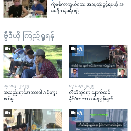
ကိုဗစ်ကာကွယ်ဆေး အခမဲ့ထိုးခွင့်ရမယ့် အ
မေရိကန်ခရီးစဉ်
ဗွီဒီယို ကြည့်ရှုရန်
၁၄ မတ္၊ ၂၀၂၅
၀၇ မတ္၊ ၂၀၂၅
အသည်းရာင်အသားဝါ A ပိုးကူး
တီဘီဆိုင်ရာ နောက်ထပ်
စက်မှု
နိုင်ငံတကာ လမ်းညွှန်ချက်