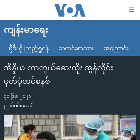
သုံး
ရ
လွယ်ကူ
ကျန်းမာရေး
မူလစာမျက်နှာ
စေ
မြန်မာ
ဗွီဒီယို ကြည့်ရှုရန်
သတင်းစာသား
အကြောင်း
သည့်
ကမ္ဘာ့သတင်းများ
Link
အိန္ဒိယ ကာကွယ်ဆေးထိုး အွန်လိုင်း
ဗွီဒီယို
နိုင်ငံတကာ
များ
သတင်းလွတ်လပ်ခွင့်
အမေရိကန်
မှတ်ပုံတင်စနစ်
ပင်မ
ရပ်ဝန်းတခု လမ်းတခု အလွန်
တရုတ်
အကြောင်းအရာ
၃၀ ဇြန္၊ ၂၀၂၁
သို့
အင်္ဂလိပ်စာလေ့လာမယ်
အစ္စရေး-ပါလက်စတိုင်း
ဉာဏ်ဝင်းအောင်
ကျော်
အပတ်စဉ်ကဏ္ဍများ
အမေရိကန်သုံးအီဒီယံ
ကြည့်
ရေဒီယိုနှင့်ရုပ်သံ အချက်အလက်များ
မကြေးမုံရဲ့ အင်္ဂလိပ်စာ
ရေဒီယို
ရန်
ပင်မ
ရေဒီယို/တီဗွီအစီအစဉ်
ရုပ်ရှင်ထဲက အင်္ဂလိပ်စာ
တီဗွီ