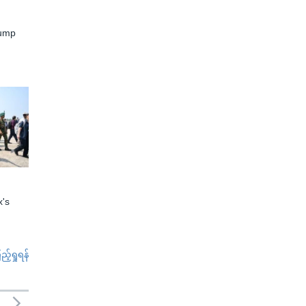
rump
x's
်ရှုရန်