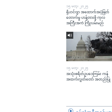
၁၅ မတ္၊ ၂၀၂၅
ရိုဟင်ဂျာ အထောက်အပံ့ဖြတ်
တောက်မှု ဟန့်တားဖို့ ကုလ
အကြီးအကဲ ကြိုးပမ်းမည်
၁၅ မတ္၊ ၂၀၂၅
အသုံးစရိတ်ဥပဒေကြမ်း ကန်
အထက်လွှတ်တော် အတည်ပြု