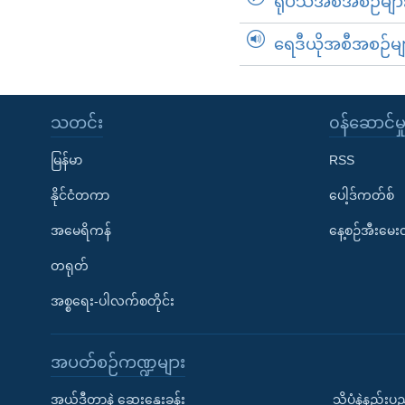
ရုပ်သံအစီအစဉ်မျာ
ရေဒီယိုအစီအစဉ်မျ
သတင်း
၀န်ဆောင်မှ
မြန်မာ
RSS
နိုင်ငံတကာ
ပေါ့ဒ်ကတ်စ်
အမေရိကန်
နေ့စဉ်အီးမေ
တရုတ်
အစ္စရေး-ပါလက်စတိုင်း
အပတ်စဉ်ကဏ္ဍများ
အယ်ဒီတာနဲ့ ဆွေးနွေးခန်း
သိပ္ပံနဲ့နည်း