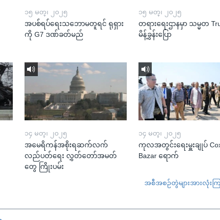
၁၅ မတ္၊ ၂၀၂၅
၁၅ မတ္၊ ၂၀၂၅
အပစ်ရပ်ရေးသဘောမတူရင် ရုရှား
တရားရေးဌာနမှာ သမ္မတ T
ကို G7 ဒဏ်ခတ်မည်
မိန့်ခွန်းပြော
၁၄ မတ္၊ ၂၀၂၅
၁၄ မတ္၊ ၂၀၂၅
အမေရိကန်အစိုးရဆက်လက်
ကုလအတွင်းရေးမှူးချုပ် Co
လည်ပတ်ရေး လွှတ်တော်အမတ်
Bazar ရောက်
တွေ ကြိုးပမ်း
အစီအစဉ်တွဲများအားလုံးကြည့