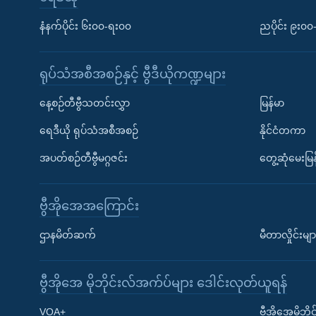
နံနက်ပိုင်း ၆း၀၀-ရး၀၀
ညပိုင်း ၉း၀
ရုပ်သံအစီအစဉ်နှင့် ဗွီဒီယိုကဏ္ဍများ
နေ့စဉ်တီဗွီသတင်းလွှာ
မြန်မာ
ရေဒီယို ရုပ်သံအစီအစဉ်
နိုင်ငံတကာ
အပတ်စဉ်တီဗွီမဂ္ဂဇင်း
တွေ့ဆုံမေးမြန
ဗွီအိုအေအကြောင်း
ဌာနမိတ်ဆက်
မီတာလှိုင်းမျာ
ဗွီအိုအေ မိုဘိုင်းလ်အက်ပ်များ ဒေါင်းလုတ်ယူရန်
Learning English
VOA+
ဗွီအိုအေမိုဘ