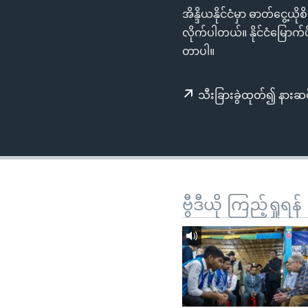
သုတပဒေသာ အင်္ဂလိပ်စာ
အ
အိန္ဒိယနိုင်ငံမှာ ဓာတ်ငွေ့
ညွန်း
လိုက်ပါတယ်။ နိုင်ငံမြောက်ပို
စာမျက်နှာ
တာပါ။
သို့
ကျော်
သီးခြားခွဲထုတ်၍ နားဆင
ကြည့်
ရန်
ရှာဖွေ
ရန်
နေရာ
သို့
ဗွီဒီယို ကြည့်ရှုရန်
ကျော်
ရန်