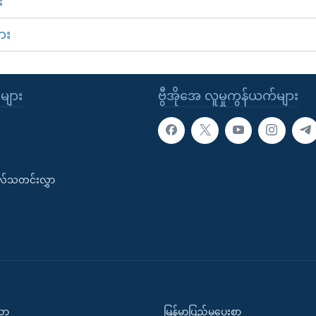
း
ား
ုများ
ဗွီအိုအေ လူမှုကွန်ယက်များ
းလ်သတင်းလွှာ
ပညာ
မြန်မာပြည်မှပေးစာ