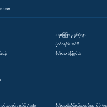
၀-၁၀း၀၀
ရေမြေခြားမှ ရုပ်ပုံလွှာ
ပိုလီဂရပ်ဖ်.အင်ဖို
်းခန်း
ဗွီအိုအေ ပုံပြရုပ်သံ
း
ိုင်းလ်သတင်းအက်ပ်-Apple
ဗွီအိုအေမိုဘိုင်းလ်သတင်းအက်ပ်-An