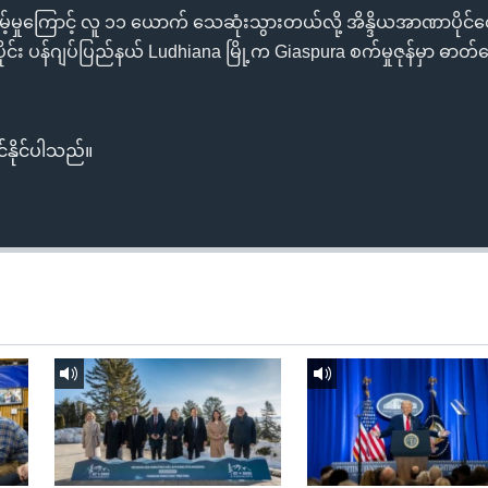
ယိုစိမ့်မှုကြောင့် လူ ၁၁ ယောက် သေဆုံးသွားတယ်လို့ အိန္ဒိယအာဏာပိုင်
င်း ပန်ဂျပ်ပြည်နယ် Ludhiana မြို့က Giaspura စက်မှုဇုန်မှာ ဓာတ်ငွေ့ယို
်နိုင်ပါသည်။