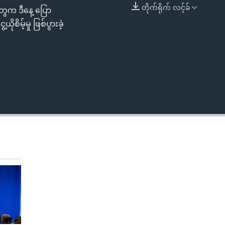
တိုက်ရိုက် လင့်ခ်
တွေက ဒီနေ့ ပြော
EMBED
စိမ့်မှု ဖြစ်ပွားခဲ့