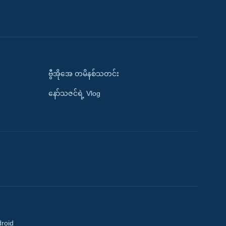
ဗွီအိုအေ တမိနစ်သတင်း
နော်သဇင်ရဲ့ Vlog
droid