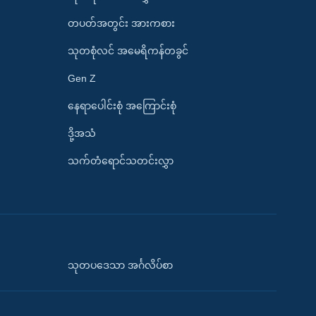
တပတ်အတွင်း အားကစား
သုတစုံလင် အမေရိကန်တခွင်
Gen Z
နေရာပေါင်းစုံ အကြောင်းစုံ
ဒို့အသံ
သက်တံရောင်သတင်းလွှာ
သုတပဒေသာ အင်္ဂလိပ်စာ