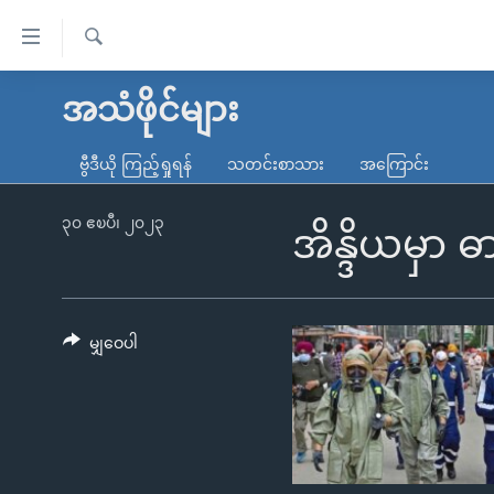
သုံး
ရ
ရှာဖွေ
လွယ်ကူ
မူလစာမျက်နှာ
အသံဖိုင်များ
ရ
စေ
မြန်မာ
လာ
ဗွီဒီယို ကြည့်ရှုရန်
သတင်းစာသား
အကြောင်း
သည့်
ဒ်
ကမ္ဘာ့သတင်းများ
Link
ဗွီဒီယို
နိုင်ငံတကာ
၃၀ ဧၿပီ၊ ၂၀၂၃
အိန္ဒိယမှာ ဓ
များ
သတင်းလွတ်လပ်ခွင့်
အမေရိကန်
ပင်မ
ရပ်ဝန်းတခု လမ်းတခု အလွန်
တရုတ်
အကြောင်းအရာ
အင်္ဂလိပ်စာလေ့လာမယ်
အစ္စရေး-ပါလက်စတိုင်း
မျှဝေပါ
သို့
အပတ်စဉ်ကဏ္ဍများ
အမေရိကန်သုံးအီဒီယံ
ကျော်
ကြည့်
ရေဒီယိုနှင့်ရုပ်သံ အချက်အလက်များ
မကြေးမုံရဲ့ အင်္ဂလိပ်စာ
ရေဒီယို
ရန်
ရေဒီယို/တီဗွီအစီအစဉ်
ရုပ်ရှင်ထဲက အင်္ဂလိပ်စာ
တီဗွီ
ပင်မ