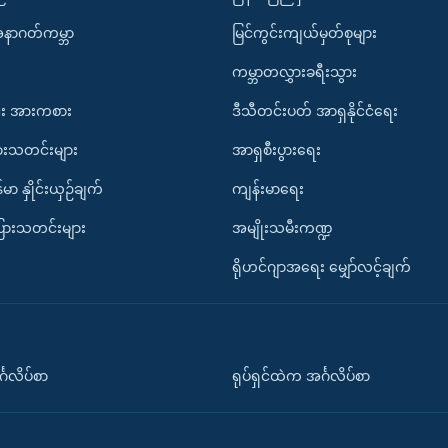
အနာဂတ်ကမ္ဘာ
မြင်ကွင်းကျယ်မှတ်စုများ
ကမ္ဘာတလွှားခရီးသွား
း အားကစား
ဒီသီတင်းပတ် အာရှနိုင်ငံရေး
ားသတင်းများ
အာရှစီးပွားရေး
်မာ နှိုင်းယှဉ်ချက်
ကျန်းမာရေး
ပြားသတင်းများ
အမျိုးသမီးကဏ္ဍ
ရိုဟင်ဂျာအရေး မျှော်လင့်ချက်
်္ဂလိပ်စာ
ရုပ်ရှင်ထဲက အင်္ဂလိပ်စာ