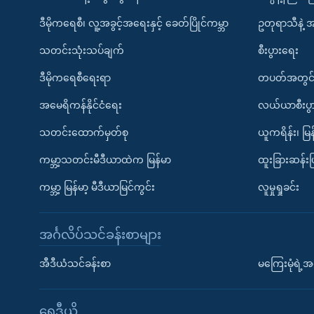
ဒီမိုကရေစီ၊ လူ့အခွင့်အရေးနှင့် ခေတ်ပြိုင်ကမ္ဘာ
ဥတုရာသီနဲ့ 
သတင်းသုံးသပ်ချက်
စီးပွားရေး
ဒီမိုကရေစီရေးရာ
တပတ်အတွင်
အမေရိကန်နိုင်ငံရေး
လယ်ယာစီးပွ
သတင်းထောက်မှတ်စု
ယူကရိန်း၊ မြန
ကမ္ဘာ့သတင်းမီဒီယာထဲက မြန်မာ
ထူးခြားဆန်း
ကမ္ဘာ့ မြန်မာ့ မီဒီယာမြင်ကွင်း
လူမှုရှုခင်း
အင်္ဂလိပ်သင်ခန်းစာများ
အီဒီယံသင်ခန်းစာ
မကြေးမုံရဲ့အင
ရေဒီယို