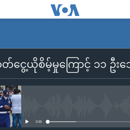
ာတ်ငွေ့ယိုစိမ့်မှုကြောင့် ၁၁ ဦး
No media source currently availa
0:00