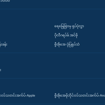
၀-၁၀း၀၀
ရေမြေခြားမှ ရုပ်ပုံလွှာ
ပိုလီဂရပ်ဖ်.အင်ဖို
်းခန်း
ဗွီအိုအေ ပုံပြရုပ်သံ
း
ိုင်းလ်သတင်းအက်ပ်-Apple
ဗွီအိုအေမိုဘိုင်းလ်သတင်းအက်ပ်-An