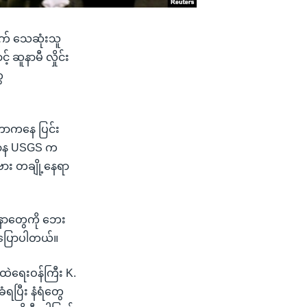
တွက် သေဆုံးသူ
 ဆူနာမီ လှိုင်း
ေ
ီတာကနေ ပြင်း
းဌာန USGS က
ဗား တချို့နေရာ
ူနာတွေကို ဘေး
 ပြောပါတယ်။
်ထဲရေးဝန်ကြီး K.
ပြီး နံရံတွေ