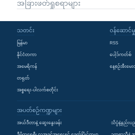
အခြားဖတ်ရှုစရာများ
သတင်း
၀န်ဆောင်မှ
မြန်မာ
RSS
နိုင်ငံတကာ
ပေါ့ဒ်ကတ်စ်
အမေရိကန်
နေ့စဉ်အီးမေ
တရုတ်
အစ္စရေး-ပါလက်စတိုင်း
အပတ်စဉ်ကဏ္ဍများ
အယ်ဒီတာနဲ့ ဆွေးနွေးခန်း
သိပ္ပံနဲ့နည်း
ဒီမိုကရေစီ၊ လူ့အခွင့်အရေးနှင့် ခေတ်ပြိုင်ကမ္ဘာ
ဥတုရာသီနဲ့ 