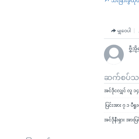
သီးခြားခွဲထု
မျှဝေပါ
ဗွီအိ
ဆက်စပ်သတင
အင်ဒိုငလျှင် လူ
ပြင်းအား ၇.၁ ပီ
အင်ဒိုနီးရှား အ