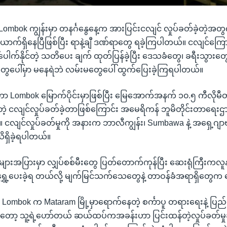
င်ငံ Lombok ကျွန်းမှာ တနင်္ဂနွေနေ့က အားပြင်းငလျင် လှုပ်ခတ်ခဲ့တဲ့အ
ာက်ရှိနေပြီဖြစ်ပြီး ရာနဲ့ချီ ဒဏ်ရာတွေ ရခဲ့ကြပါတယ်။ ငလျင်ကြောင့်
်ပေါက်နိုင်တဲ့ သတိပေး ချက် ထုတ်ပြန်ခဲ့ပြီး ဒေသခံတွေ၊ ခရီးသွားတွ
ေါ်မှာ မနေရဲဘဲ လမ်းမတွေပေါ် ထွက်ပြေးခဲ့ကြရပါတယ်။
ာ Lombok မြောက်ပိုင်းမှာဖြစ်ပြီး မြေအောက်အနက် ၁၀.၅ ကီလိုမ
ဲ့ ငလျင်လှုပ်ခတ်ခဲ့တာဖြစ်ကြောင်း အမေရိကန် ဘူမိတိုင်းတာရေ
 ငလျင်လှုပ်ခတ်မှုကို အနားက ဘာလီကျွန်း၊ Sumbawa နဲ့ အရှေ့ဂျာ
ရှိခဲ့ရပါတယ်။
အများအပြားမှာ လျှပ်စစ်မီးတွေ ပြတ်တောက်ကုန်ပြီး ဆေးရုံကြီးကလ
ရွှေ့ပေးခဲ့ရ တယ်လို့ မျက်မြင်သက်သေတွေနဲ့ တာဝန်ခံအရာရှိတွေက
မှာ Lombok က Mataram မြို့မှာရောက်နေတဲ့ စင်္ကာပူ တရားရေးနဲ့ ပြည
့ သူ့ရဲ့ဟော်တယ် ဆယ်ထပ်ကအခန်းဟာ ပြင်းထန်တဲ့လှုပ်ခတ်မှုခံရ