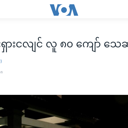
ီးရှားငလျင် လူ ၈၀ ကျော် သေဆု
း)
၁၈