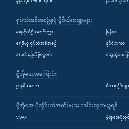
နံနက်ပိုင်း ၆း၀၀-ရး၀၀
ညပိုင်း ၉း၀
ရုပ်သံအစီအစဉ်နှင့် ဗွီဒီယိုကဏ္ဍများ
နေ့စဉ်တီဗွီသတင်းလွှာ
မြန်မာ
ရေဒီယို ရုပ်သံအစီအစဉ်
နိုင်ငံတကာ
အပတ်စဉ်တီဗွီမဂ္ဂဇင်း
တွေ့ဆုံမေးမြန
ဗွီအိုအေအကြောင်း
ဌာနမိတ်ဆက်
မီတာလှိုင်းမျာ
ဗွီအိုအေ မိုဘိုင်းလ်အက်ပ်များ ဒေါင်းလုတ်ယူရန်
Learning English
VOA+
ဗွီအိုအေမိုဘ
ဗွီအိုအေ လူမှုကွန်ယက်များ