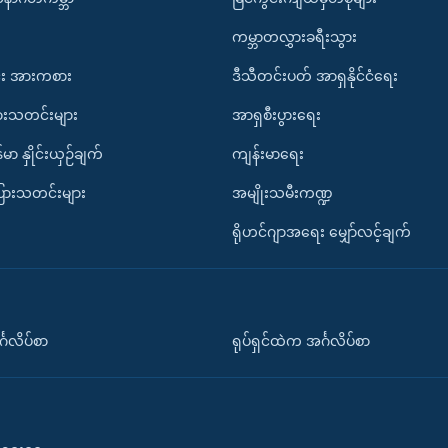
ကမ္ဘာတလွှားခရီးသွား
း အားကစား
ဒီသီတင်းပတ် အာရှနိုင်ငံရေး
ားသတင်းများ
အာရှစီးပွားရေး
်မာ နှိုင်းယှဉ်ချက်
ကျန်းမာရေး
ပြားသတင်းများ
အမျိုးသမီးကဏ္ဍ
ရိုဟင်ဂျာအရေး မျှော်လင့်ချက်
်္ဂလိပ်စာ
ရုပ်ရှင်ထဲက အင်္ဂလိပ်စာ