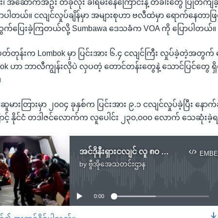
်း၊ အဆောက်အဦး တခုလုံး ခါရမ်းနေကြောင်းနဲ့ တံခါးတွေ ပြုတ်ကျခဲ
ောပါတယ်။ ငလျင်လှုပ်ချိန်မှာ အများစုဟာ ဗလီထဲမှာ ရောက်နေတာဖြစ
ထွက်ပြေးခဲ့ကြတယ်လို့ Sumbawa ဒေသခံက VOA ကို ပြောပါတယ်။
်းပတ်တုန်းက Lombok မှာ ပြင်းအား ၆.၄ ငလျင်ကြီး လှုပ်ခဲ့တဲ့အတွက
bok ဟာ ဘာလီကျွန်းလိုပဲ လှပတဲ့ တောင်တန်းတွေနဲ့ သောင်ပြင်တွေ ရ
။
င်ငံ၊ ဆူမားတြားမှာ ၂၀၀၄ ခုနှစ်က ပြင်းအား ၉.၁ ငလျင်လှုပ်ခဲ့ပြီး နော
ောင့် နိုင်ငံ တဒါဇင်လောက်က လူပေါင်း ၂၃၀,၀၀၀ လောက် သေဆုံးခဲ
အင်ဒိုနီးရှားငလျင် လူ ၈၀ ကျော် သေဆုံး
EMBE
by
ဗွီအိုအေသတင်းဌာန
No media source currently available
0:00