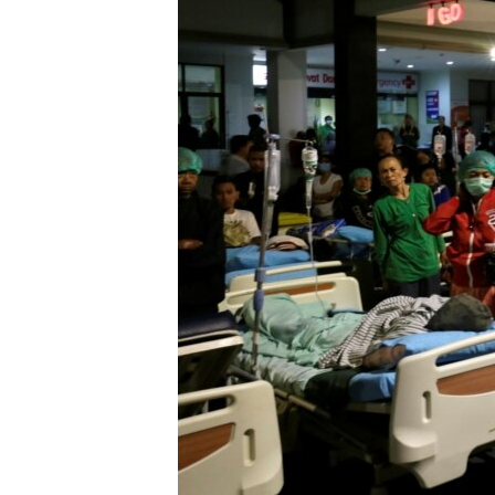
သုတပဒေသာ အင်္ဂလိပ်စာ
အ
ညွန်း
စာမျက်နှာ
သို့
ကျော်
ကြည့်
ရန်
ရှာဖွေ
ရန်
နေရာ
သို့
ကျော်
ရန်