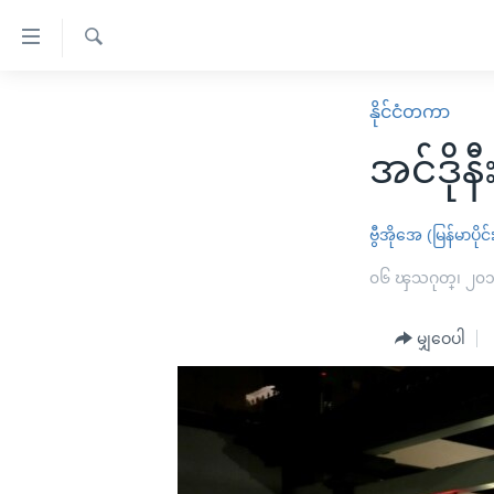
သုံး
ရ
ရှာဖွေ
လွယ်ကူ
မူလစာမျက်နှာ
နိုင်ငံတကာ
ရ
စေ
မြန်မာ
လာ
အင်ဒိုန
သည့်
ဒ်
ကမ္ဘာ့သတင်းများ
Link
ဗွီဒီယို
နိုင်ငံတကာ
ဗွီအိုအေ (မြန်မာပိုင်
များ
သတင်းလွတ်လပ်ခွင့်
အမေရိကန်
၀၆ ၾသဂုတ္၊ ၂၀
ပင်မ
ရပ်ဝန်းတခု လမ်းတခု အလွန်
တရုတ်
အကြောင်းအရာ
အင်္ဂလိပ်စာလေ့လာမယ်
မျှဝေပါ
အစ္စရေး-ပါလက်စတိုင်း
သို့
အပတ်စဉ်ကဏ္ဍများ
အမေရိကန်သုံးအီဒီယံ
ကျော်
ကြည့်
ရေဒီယိုနှင့်ရုပ်သံ အချက်အလက်များ
မကြေးမုံရဲ့ အင်္ဂလိပ်စာ
ရေဒီယို
ရန်
ရေဒီယို/တီဗွီအစီအစဉ်
ရုပ်ရှင်ထဲက အင်္ဂလိပ်စာ
တီဗွီ
ပင်မ