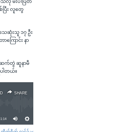
့သလို မီးပါပြတ်
်ပြီး လူတွေ
် သေဆုံးသူ ၁၇ ဦး
ှိတာကြောင်း နာ
က်ဆက်တွဲ ဆူနာမီ
့ရပါတယ်။
D
SHARE
1:14
တိုက်ရိုက် လင့်ခ်