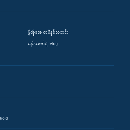
ဗွီအိုအေ တမိနစ်သတင်း
နော်သဇင်ရဲ့ Vlog
droid