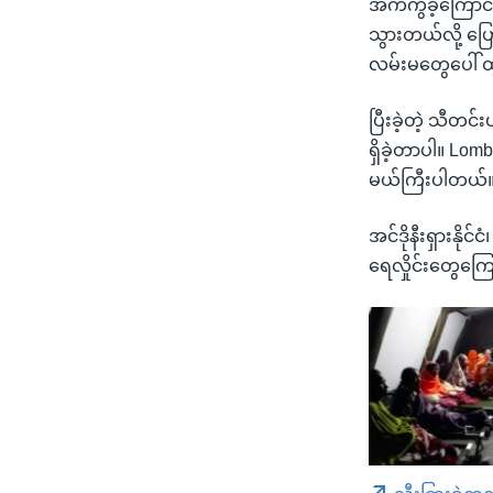
အက်ကွဲခဲ့ကြောင
သွားတယ်လို့ ပြ
လမ်းမတွေပေါ် 
ပြီးခဲ့တဲ့ သီတင
ရှိခဲ့တာပါ။ Lom
မယ်ကြီးပါတယ်
အင်ဒိုနီးရှားနို
ရေလှိုင်းတွေကြ