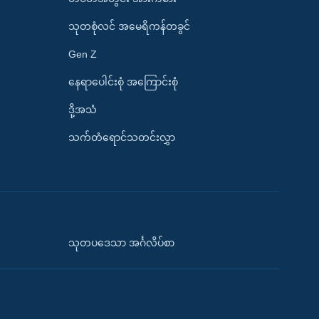
သုတစုံလင် အမေရိကန်တခွင်
Gen Z
နေရာပေါင်းစုံ အကြောင်းစုံ
ဒို့အသံ
သက်တံရောင်သတင်းလွှာ
သုတပဒေသာ အင်္ဂလိပ်စာ