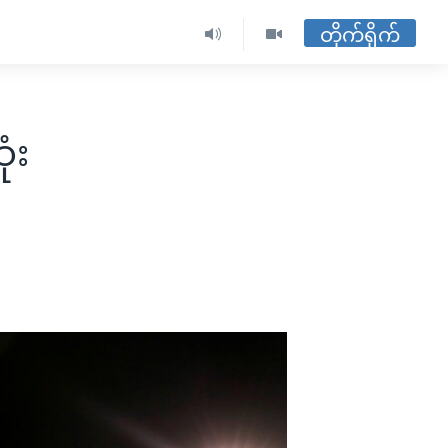
တိုက်ရိုက်
ံး