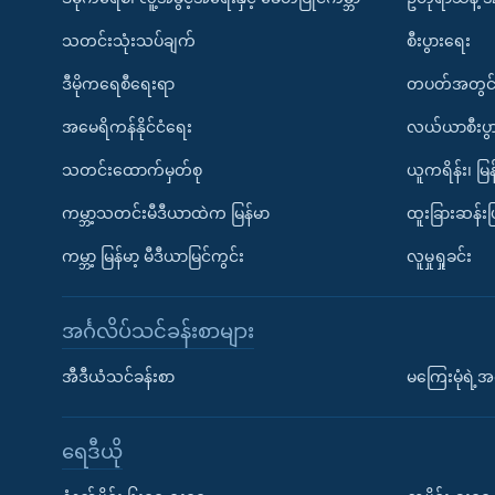
သတင်းသုံးသပ်ချက်
စီးပွားရေး
ဒီမိုကရေစီရေးရာ
တပတ်အတွင်
အမေရိကန်နိုင်ငံရေး
လယ်ယာစီးပွ
သတင်းထောက်မှတ်စု
ယူကရိန်း၊ မြန
ကမ္ဘာ့သတင်းမီဒီယာထဲက မြန်မာ
ထူးခြားဆန်း
ကမ္ဘာ့ မြန်မာ့ မီဒီယာမြင်ကွင်း
လူမှုရှုခင်း
အင်္ဂလိပ်သင်ခန်းစာများ
အီဒီယံသင်ခန်းစာ
မကြေးမုံရဲ့အင
ရေဒီယို