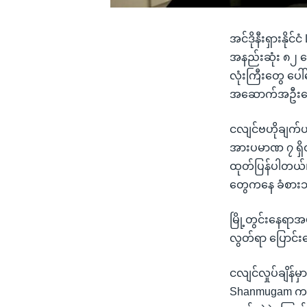
အင်ဒိုနီးရှားနို
အနည်းဆုံး ၈၂ ယေ
လုံးကြီးတွေ ပေါ
အဆောက်အဦးတွေပ
ငလျင်ဗဟိုချက်ဟ
အားပမာဏ ၇ ရှိတ
ထုတ်ပြန်ပါတယ်။
တွေကနေ ခံစားသိ
မြို့တွင်းနေရာ
လွတ်ရာ ပြောင်း
ငလျင်လှုပ်ချိန်
Shanmugam ကတော