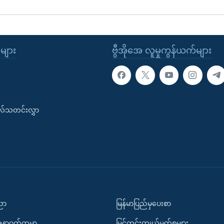
ုများ
ဗွီအိုအေ လူမှုကွန်ယက်များ
းလ်သတင်းလွှာ
ပညာ
မြန်မာပြည်မှပေးစာ
အနာဂတ်ကမ္ဘာ
မြင်ကွင်းကျယ်မှတ်စုများ