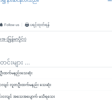
တ်၍ နားဆင်နိုင်ပါသည်။
EMBED
Follow us
ပရင့်ထုတ်ရန်
ုအေ (မြန်မာပိုင်း)
်းများ ...
 ၁၄ဦးထက်မနည်းသေဆုံး
ရူးငလျင် လူတဦးထက်မနည်း သေဆုံး
ားပြင်းငလျင် အသေအပျောက် မသိရသေး