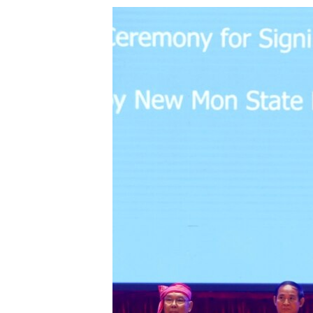
သုတပဒေသာ အင်္ဂလိပ်စာ
အ
ညွန်း
စာမျက်နှာ
သို့
ကျော်
ကြည့်
ရန်
ရှာဖွေ
ရန်
နေရာ
သို့
ကျော်
ရန်