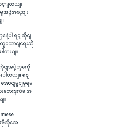
ံသင့ျတယျ၊
မှုအဖှဲ့အစညျး
ျ။
့ပါ ရငျဆိုငျ
ျ ထူထောငျရေးဆို
ားပါတယျ။
ငျအဖှဲ့တှကေို
ထားပါတယျ။ စဈ
ောငျမွငျမှုရမ
သားဘေးဒုက်ခ အ
ယျ။
urmese
ဗှီအိုအေ