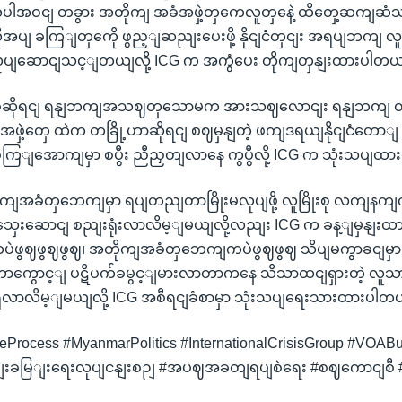
အပါအဝငျ တခွား အတိုကျ အခံအဖှဲ့တှကေလူတှနေဲ့ ထိတှေ့ဆကျဆ
ိုအပျ ခကြျတှကေို ဖွည့ျဆညျးပေးဖို့ နိုငျငံတှငျး အရပျဘကျ လူ
လုပျဆောငျသင့ျတယျလို့ ICG က အကွံပေး တိုကျတှနျးထားပါတယ
ိုရငျ ရနျဘကျအသဈတှသောမက အားသဈလောငျး ရနျဘကျ တှနေဲ
ဒီအဖှဲ့တှေ ထဲက တခြို့ဟာဆိုရငျ စဈမှနျတဲ့ ဖကျဒရယျနိုငျငံတော
ျးခကြျအောကျမှာ စပွီး ညီညှတျလာနေ ကွပွီလို့ ICG က သုံးသပျထ
ကျအခံတှဘေကျမှာ ရပျတညျတာမြိုးမလုပျဖို့ လူမြိုးစု လကျနကျကို
ှေးဆောငျ စညျးရုံးလာလိမ့ျမယျလို့လညျး ICG က ခန့ျမှနျး
ဖွဈဖွဈဖွဈ၊ အတိုကျအခံတှဘေကျကပဲဖွဈဖွဈ သိပျမကွာခငျမှာ အ
းတာကွောင့ျ ပဋိပက်ခမွင့ျမားလာတာကနေ သိသာထငျရှားတဲ့ လူ
ှိလာလိမ့ျမယျလို့ ICG အစီရငျခံစာမှာ သုံးသပျရေးသားထားပါတ
Process #MyanmarPolitics #InternationalCrisisGroup #VOAB
ငွိမျးခမြျးရေးလုပျငနျးစဉျ #အပဈအခတျရပျစဲရေး #စဈကောငျစီ #