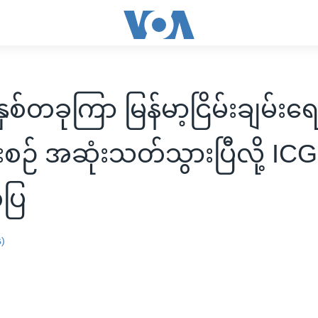
စ်တခုကြာ မြန်မာ့ငြိမ်းချမ်းရေ
းစဉ် အဆုံးသတ်သွားပြီလို့ ICG
ပြ
န)