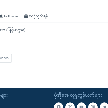
Follow us
ပရင့်ထုတ်ရန်
ိုအေ (မြန်မာဌာန)
င်ငံတကာ
ုများ
ဗွီအိုအေ လူမှုကွန်ယက်များ