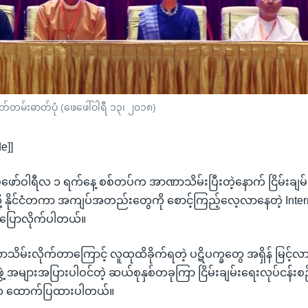
မှတ်တမ်းဓာတ်ပုံ (ဖေဖေါ်ဝါရီ ၁၃၊ ၂၀၁၈)
e]]
ာ ဖေဖော်ဝါရီလ ၁ ရက်နေ့ စစ်တပ်က အာဏာသိမ်းပြီးတဲ့နောက် ငြိမ်းချမ
ု့ နိုင်ငံတကာ အကျပ်အတည်းတွေကို စောင့်ကြည့်လေ့လာနေတဲ့ Intern
 ပြောလိုက်ပါတယ်။
်းလိုက်တာကြောင့် လူထုထိခိုက်ရတဲ့ ပဋိပက္ခတွေ အရှိန် မြင့်လာပြီ
ဲ့ အများအပြားပါဝင်တဲ့ ဆယ်စုနှစ်တခုကြာ ငြိမ်းချမ်းရေးလုပ်ငန်း
CG က ထောက်ပြထားပါတယ်။