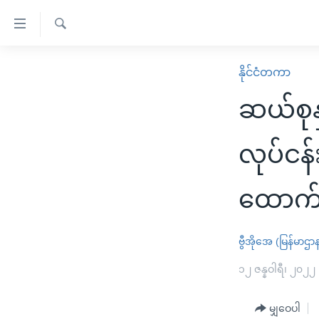
သုံး
ရ
ရှာဖွေ
လွယ်ကူ
မူလစာမျက်နှာ
နိုင်ငံတကာ
ရ
စေ
မြန်မာ
လာ
ဆယ်စုနှ
သည့်
ဒ်
ကမ္ဘာ့သတင်းများ
Link
ဗွီဒီယို
နိုင်ငံတကာ
လုပ်ငန်
များ
သတင်းလွတ်လပ်ခွင့်
အမေရိကန်
ပင်မ
ထောက်
ရပ်ဝန်းတခု လမ်းတခု အလွန်
တရုတ်
အကြောင်းအရာ
အင်္ဂလိပ်စာလေ့လာမယ်
အစ္စရေး-ပါလက်စတိုင်း
သို့
ဗွီအိုအေ (မြန်မာဌာ
အပတ်စဉ်ကဏ္ဍများ
အမေရိကန်သုံးအီဒီယံ
ကျော်
ကြည့်
ရေဒီယိုနှင့်ရုပ်သံ အချက်အလက်များ
၁၂ ဇန္နဝါရီ၊ ၂၀၂၂
မကြေးမုံရဲ့ အင်္ဂလိပ်စာ
ရေဒီယို
ရန်
ရေဒီယို/တီဗွီအစီအစဉ်
ရုပ်ရှင်ထဲက အင်္ဂလိပ်စာ
တီဗွီ
ပင်မ
မျှဝေပါ