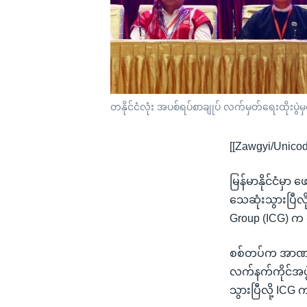
တနိုင်ငံလုံး အပစ်ရပ်စာချုပ် လက်မှတ်ရေးထိုးပွဲ
[[Zawgyi/Unicod
မြန်မာနိုင်ငံမှ
သေဆုံးသွားပြီလိ
Group (ICG) က
စစ်တပ်က အာဏာသိမ
လက်နက်ကိုင်အဖွ
သွားပြီလို့ I