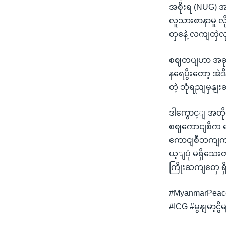
အစိုးရ (NUG) 
လူသားစာနာမှု လ
တှနေဲ့ လကျတှဲ
စဈတပျဟာ အခုဆ
နရေပွီးတော့ အဲ
တဲ့ ဘုံရညျမှန
ဒါကွောင့ျ အတို
စဈကောငျစီက သ
ကောငျစီဘကျကပဲ
ယ့ျပုံ မရှိသေ
ကြိုးဆကျတှေ ရ
#MyanmarPeace
#ICG #မွနျမာ့