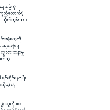
ငန်းစဉ်ကို
ကူညီထောက်ပံ့
ာ တိုက်တွန်းထား
်အဖွဲ့တွေကို
်ရေးအစိုးရ
လူသားစာနာမှု
လက်တွဲ
င်ဆိုင်နေရပြီး
ိုတဲ့ ဘုံ
ဲ့တွေကို စစ်