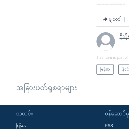
===========
မျှဝေပါ
ဗွီအ
This item is part of
မြန်မာ
နို
အခြားဖတ်ရှုစရာများ
သတင်း
၀န်ဆောင်မှ
မြန်မာ
RSS