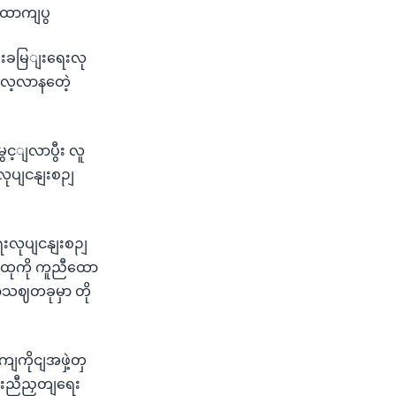
 ထောကျပွ
မျးခမြျးရေးလု
လေ့လာနတေဲ့
င့ျလာပွီး လူ
လုပျငနျးစဉျ
ရေးလုပျငနျးစဉျ
ထုကို ကူညီထော
ာသဈတခုမှာ တို
ကိုငျအဖှဲ့တှ
သားညီညှတျရေး