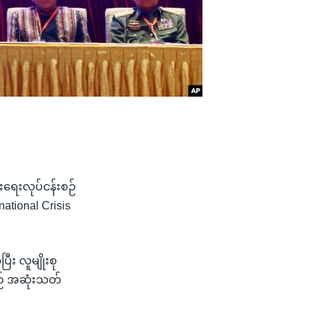
်းရေးလုပ်ငန်းစဉ်
ational Crisis
း လူမျိုးစု
စဉ် အဆုံးသတ်