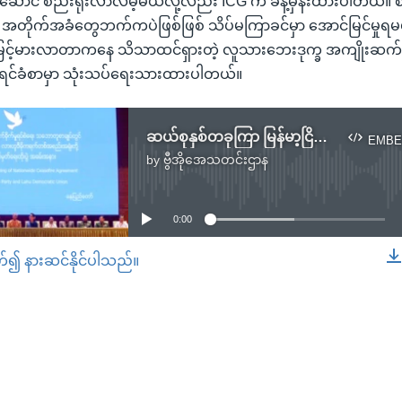
ောင် စည်းရုံးလာလိမ့်မယ်လို့လည်း ICG က ခန့်မှန်းထားပါတယ်။
်၊ အတိုက်အခံတွေဘက်ကပဲဖြစ်ဖြစ် သိပ်မကြာခင်မှာ အောင်မြင်မှုရမယ
ခမြင့်မားလာတာကနေ သိသာထင်ရှားတဲ့ လူသားဘေးဒုက္ခ အကျိုးဆက်တ
ီရင်ခံစာမှာ သုံးသပ်ရေးသားထားပါတယ်။
ဆယ်စုနှစ်တခုကြာ မြန်မာ့ငြိမ်းချမ်းရေးလုပ်ငန်းစဉ် အဆုံးသတ်သွားပြီလို့ ICG ထောက်ပြ
EMBE
by
ဗွီအိုအေသတင်းဌာန
No media source currently available
0:00
တ်၍ နားဆင်နိုင်ပါသည်။
EMBED