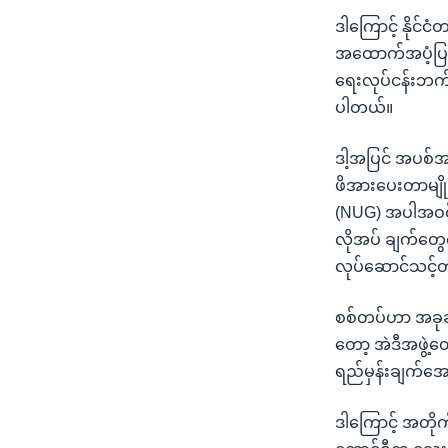
ဒါကြောင့် နိုင်င
အထောက်အပံ့ပြု
ရေးလုပ်ငန်းဘက်
ပါတယ်။
ဒါ့အပြင် အပစ်အ
ဖိအားပေးတာမျို
(NUG) အပါအဝင်
လိုအပ် ချက်တွေက
လုပ်ဆောင်သင့်
စစ်တပ်ဟာ အခုဆ
တော့ အဲဒီအဖွဲ့တ
ရည်မှန်းချက်အေ
ဒါကြောင့် အတိုက