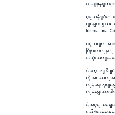
ဆယျစုနှဈတခုကွာ
မွနျမာနိုငျငံမ
ပျငနျးစဉျ သဆေ
International 
စဈတပျက အာဏာသိ
မြိုးစုလကျနကျက
အဆုံးသတျသှားပ
ဒါကွောင့ျ နိုင
ကို အထောကျအပ
ကျပံ့ရေးလုပျင
ကျတှနျးထားပ
ဒါ့အပွငျ အပဈအ
ကေို ဖိအားပေး