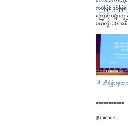
ကောင်စီက သွေးဆ
ကပဲဖြစ်ဖြစ်ဖြစ
ကြောင့် ပဋိပက္
မယ်လို့ ICG အစ
သီးခြားခွဲထု
===========
[[Unicode]]