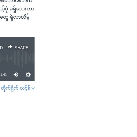
 စစ်ကောင်စီဘက်
့်ပုံ မရှိသေးတာ
ွေ ရှိလာလိမ့်
D
SHARE
1:41
တိုက်ရိုက် လင့်ခ်
SHARE