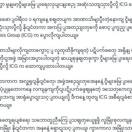
 မွနျမာ့ငွိမျးခမြျးရေးလုပျငနျးစဉျ အဆုံးသတျသှားပွီလို့ ICG
ှာ ဖဖေောျဝါရီလ ၁ ရကျနေ့ စဈတပျက အာဏာသိမျးပွီးတဲ့နောကျ ငွိ
ုံးသှားပွီလို့ နိုငျငံတကာ အကပြျအတညျးတှကေို စောင့ျကွည့ျ
Crisis Group (ICG) က ပွောလိုကျပါတယျ။
မျးလိုကျတာကွောင့ျ လူထုထိခိုကျရတဲ့ ပဋိပက်ခတှေ အရှိနျ မွ
ိုငျအဖှဲ့ အမြားအပွားပါဝငျတဲ့ ဆယျစုနှဈတခုကွာ ငွိမျးခမြျးရေး
ွီလို့ ICG က ထောကျပွထားပါတယျ။
ျငံတကာက အလှူရှငျနိုငျငံတှေ၊ အဖှဲ့အစညျးတှအေနနေဲ့ ငွိမျးခမြျး
ံ့ပွုနတောကနေ လကျနကျကိုငျပဋိုပက်ခဖွဈနတေဲ့ ဒသေတှကေလူ
နျးဘကျ အာရုံပွောငျးသင့ျတယျလို့ ဒီကနေ့ ထုတျ ICG အစီရငျခံစ
ါတယျ။
ခတျရပျစဲရေး သဘောတူညီခကြျသဈတှယေူူဖို့ လူမြိုးစုလကျနကျ
တာမြိုး နိုငျငံတကာ အနနေဲ့ ရှောငျသင့ျတယျ၊ ကွားကာလ အမြိုး