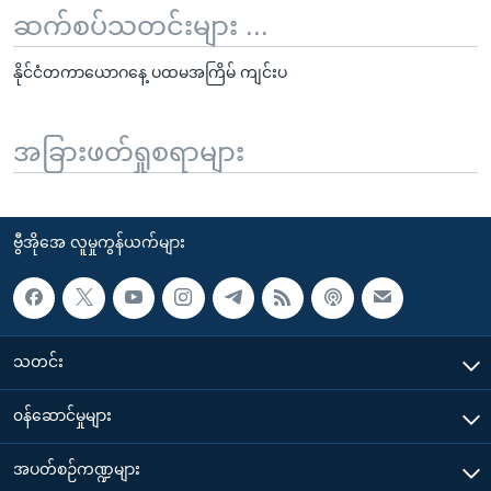
ဆက်စပ်သတင်းများ ...
နိုင်ငံတကာယောဂနေ့ ပထမအကြိမ် ကျင်းပ
အခြားဖတ်ရှုစရာများ
ဗွီအိုအေ လူမှုကွန်ယက်များ
သတင်း
၀န်ဆောင်မှုများ
အပတ်စဉ်ကဏ္ဍများ