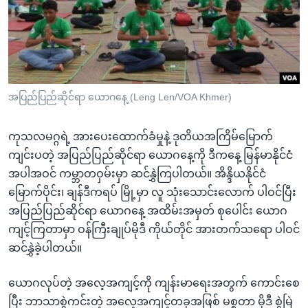
အ
သုတပဒေသာ အင်္ဂလိပ်စာ
ညွန်း
Learning English
စာမျက်နှာ
သို့
ဗွီအိုအေ လူမှုကွန်ယက်များ
ကျော်
ကြည့်
အပြည်ပြည်ဆိုင်ရာ ယောဂနေ့ (Leng Len/VOA Khmer)
ရန်
ဘာသာစကားများ
ရှာဖွေ
ကုသလမဂ္ဂရဲ့ အားပေးထောက်ခံမှုနဲ့ ဒုတိယအကြိမ်မြောက်
ရန်
ကျင်းပတဲ့ အပြည်ပြည်ဆိုင်ရာ ယောဂနေ့ကို ဒီကနေ့ မြန်မာနိုင်ငံ
နေရာ
အပါအဝင် ကမ္ဘာတဝှမ်းမှာ ဆင်နွှဲကြပါတယ်။ အိန္ဒိယနိုင်ငံ
သို့
မြောက်ပိုင်း၊ ချန်ဒီကရပ် မြို့မှာ လူ သုံးသောင်းလောက် ပါဝင်ပြီး
ကျော်
အပြည်ပြည်ဆိုင်ရာ ယောဂနေ့ အထိမ်းအမှတ် စုပေါင်း ယောဂ
ရန်
ကျင့်ကြတာမှာ ဝန်ကြီးချုပ်မိုဒီ ကိုယ်တိုင် အားတက်သရော ပါဝင်
ဆင်နွှဲခဲ့ပါတယ်။
ယောဂလုပ်တဲ့ အလေ့အကျင့်ကို ကျန်းမာရေးအတွက် ကောင်းစေ
ပြီး ဘာသာစွဲကင်းတဲ့ အလေ့အကျင့်တခုအဖြစ် မစ္စတာ မိုဒီ စွဲမြဲ