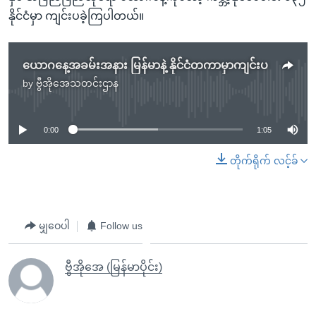
နိုင်ငံမှာ ကျင်းပခဲ့ကြပါတယ်။
ယောဂနေ့အခမ်းအနား မြန်မာနဲ့ နိုင်ငံတကာမှာကျင်းပ
by
ဗွီအိုအေသတင်းဌာန
No media source currently available
0:00
1:05
တိုက်ရိုက် လင့်ခ်
မျှဝေပါ
Follow us
ဗွီအိုအေ (မြန်မာပိုင်း)