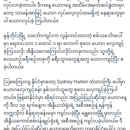
လုပ်လာခဲ့တာပါ။ ဒီကနေ့ ယောဂနေ့ အထိမ်းအမှတ်ဆင်နွှဲတာမှာ
တော့ သာမန်အာဖြင့် ယောဂ လုပ်လေ့လုပ်ထမရှိတဲ့ နေရာတွေမှာ
ပါ ယောဂလုပ်ခဲ့ ကြပါတယ်။
မွန်ဘိုင်းမြို့ သင်္ဘောကျင်းက လွန်းတင်ထားတဲ့ စစ်သင်္ဘောပေါ်
မှာ ရေတပ်သား ၁ ထောင် ၁ ရာ လောက် စုဝေး ယောဂ လေ့ကျင့်
ခဲ့ကြသလို၊ အိန္ဒိယလေကြောင်းလိုင်းတခုကလည်း သူတို့ရဲ့
လေယာဉ်ခရီးစဉ်တခုကို ခရီးသွားတွေနဲ့အတူ ယောဂကျင့်ပြီး စ
ခဲ့ပါတယ်။
သြစတြေးလျ နိုင်ငံမှာတော့ Sydney Harbor တံတားကြီး ပေါ်မှာ
ယောဂလေ့ကျင့်ခန်း နှစ်သက်သူတွေ စုဝေး လေ့ကျင့်ခဲ့ကြပါ
တယ်။ မြန်မာနိုင်ငံမှာ ဆိုရင်လည်း အပြည်ပြည်ဆိုင်ရာ ယောဂနေ့
ကို ဒီလ ၁၉ ရက်နေ့က အိန္ဒိယသံရုံးရဲ့ အစီအစဉ်နဲ့ ရန်ကုန်
တက္ကသိုလ် စိန်ရတုခန်းမမှာ ကျင်းပခဲ့ပြီး မန္တလေးမြို့မှာလည်း
အိန္ဒိယကောင်စစ်ဝန်ချုပ်ရုံးရဲ့ အစီအစဉ်နဲ့ ကျင်းပခဲ့ပါတယ်။ ဒီ
နှစ် အပြည်ပြည်ဆိုင်ရာ ယောဂနေ့ကိုတော့ ကမ္ဘာ့နိုင်ငံပေါင်း ၁၃၅