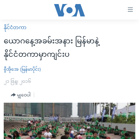
သုံး
ရ
လွယ်ကူ
နိုင်ငံတကာ
မူလစာမျက်နှာ
စေ
ယောဂနေ့အခမ်းအနား မြန်မာနဲ့
မြန်မာ
သည့်
နိုင်ငံတကာမှာကျင်းပ
ကမ္ဘာ့သတင်းများ
Link
ဗွီဒီယို
နိုင်ငံတကာ
ဗွီအိုအေ (မြန်မာပိုင်း)
များ
သတင်းလွတ်လပ်ခွင့်
အမေရိကန်
၂၁ ဇြန္၊ ၂၀၁၆
ပင်မ
ရပ်ဝန်းတခု လမ်းတခု အလွန်
တရုတ်
အကြောင်းအရာ
မျှဝေပါ
သို့
အင်္ဂလိပ်စာလေ့လာမယ်
အစ္စရေး-ပါလက်စတိုင်း
ကျော်
အပတ်စဉ်ကဏ္ဍများ
အမေရိကန်သုံးအီဒီယံ
ကြည့်
ရေဒီယိုနှင့်ရုပ်သံ အချက်အလက်များ
မကြေးမုံရဲ့ အင်္ဂလိပ်စာ
ရေဒီယို
ရန်
ပင်မ
ရေဒီယို/တီဗွီအစီအစဉ်
ရုပ်ရှင်ထဲက အင်္ဂလိပ်စာ
တီဗွီ