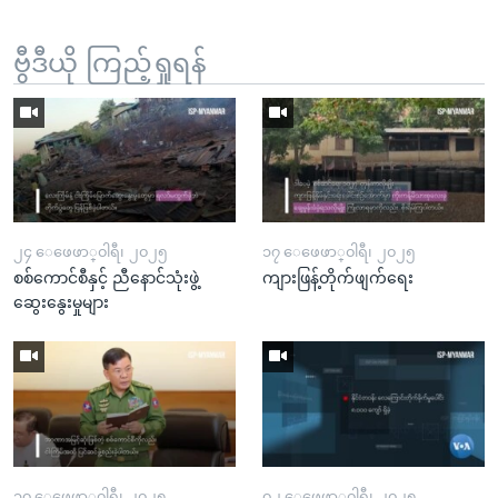
ဗွီဒီယို ကြည့်ရှုရန်
၂၄ ေဖေဖာ္၀ါရီ၊ ၂၀၂၅
၁၇ ေဖေဖာ္၀ါရီ၊ ၂၀၂၅
စစ်ကောင်စီနှင့် ညီနောင်သုံးဖွဲ့
ကျားဖြန့်တိုက်ဖျက်ရေး
ဆွေးနွေးမှုများ
၁၀ ေဖေဖာ္၀ါရီ၊ ၂၀၂၅
၀၂ ေဖေဖာ္၀ါရီ၊ ၂၀၂၅