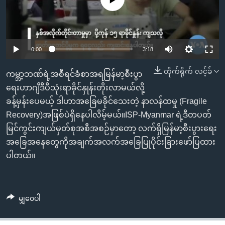
အ
သုတပဒေသာ အင်္ဂလိပ်စာ
ညွန်း
Learning English
စာမျက်နှာ
သို့
ဗွီအိုအေ လူမှုကွန်ယက်များ
0:00
3:18
ကျော်
ကြည့်
တိုက်ရိုက် လင့်ခ်
ကမ္ဘာ့ဘဏ်ရဲ့အစီရင်ခံစာအရမြန်မာ့စီးပွာ
ရန်
ရေးဟာဂျီဒီပီသုံးရာခိုင်နှုန်းတိုးလာမယ်လို့
ဘာသာစကားများ
ရှာဖွေ
ခန့်မှန်းပေမယ့် ဒါဟာအခြေမခိုင်သေးတဲ့ နာလန်ထမှု (Fragile
ရန်
Recovery)အဖြစ်ပဲရှိနေပါလိမ့်မယ်။ISP-Myanmar ရဲ့ဒီတပတ်
နေရာ
မြင်ကွင်းကျယ်မှတ်စုအစီအစဉ်မှာတော့ လက်ရှိမြန်မာ့စီးပွားရေး
သို့
အခြေအနေတွေကိုအချက်အလက်အခြေပြုပိုင်းခြားဖော်ပြထား
ကျော်
ပါတယ်။
ရန်
မျှဝေပါ