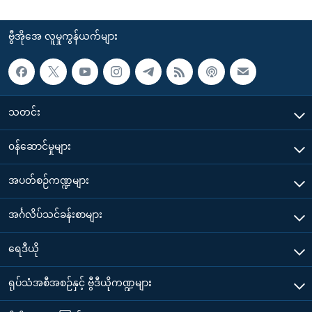
ဗွီအိုအေ လူမှုကွန်ယက်များ
သတင်း
၀န်ဆောင်မှုများ
အပတ်စဉ်ကဏ္ဍများ
အင်္ဂလိပ်သင်ခန်းစာများ
ရေဒီယို
ရုပ်သံအစီအစဉ်နှင့် ဗွီဒီယိုကဏ္ဍများ