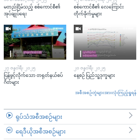
မတည်ငြိမ်သည့် စစ်ကောင်စီ၏
စစ်ကောင်စီ၏ လေကြောင်း
အုပ်ချုပ်ရေး
တိုက်ခိုက်မှုများ
၂၇ ဇန္နဝါရီ၊ ၂၀၂၅
၂၀ ဇန္နဝါရီ၊ ၂၀၂၅
ပြန်ဖွင့်လိုက်သော တရုတ်နယ်စပ်
နေ့စဉ် ပြည်သူ့ဒုက္ခများ
ဂိတ်များ
အစီအစဉ်တွဲများအားလုံးကြည့်ရှုရန်
ရုပ်သံအစီအစဉ်များ
ရေဒီယိုအစီအစဉ်များ