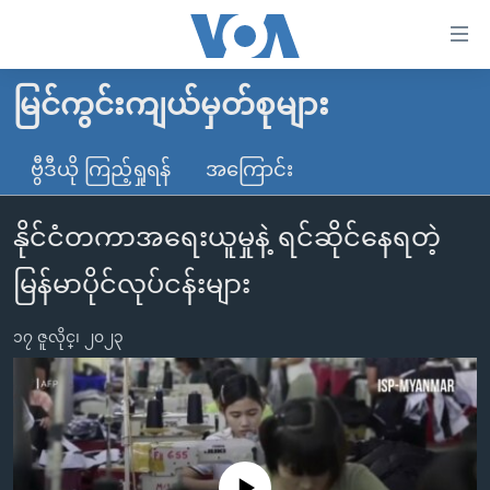
သုံး
ရ
လွယ်ကူ
မြင်ကွင်းကျယ်မှတ်စုများ
မူလစာမျက်နှာ
စေ
မြန်မာ
ဗွီဒီယို ကြည့်ရှုရန်
အကြောင်း
သည့်
ကမ္ဘာ့သတင်းများ
Link
နိုင်ငံတကာအရေးယူမှုနဲ့ ရင်ဆိုင်နေရတဲ့
ဗွီဒီယို
နိုင်ငံတကာ
များ
သတင်းလွတ်လပ်ခွင့်
အမေရိကန်
မြန်မာပိုင်လုပ်ငန်းများ
ပင်မ
ရပ်ဝန်းတခု လမ်းတခု အလွန်
တရုတ်
အကြောင်းအရာ
၁၇ ဇူလိုင္၊ ၂၀၂၃
သို့
အင်္ဂလိပ်စာလေ့လာမယ်
အစ္စရေး-ပါလက်စတိုင်း
ကျော်
အပတ်စဉ်ကဏ္ဍများ
အမေရိကန်သုံးအီဒီယံ
ကြည့်
ရေဒီယိုနှင့်ရုပ်သံ အချက်အလက်များ
မကြေးမုံရဲ့ အင်္ဂလိပ်စာ
ရေဒီယို
ရန်
ပင်မ
ရေဒီယို/တီဗွီအစီအစဉ်
ရုပ်ရှင်ထဲက အင်္ဂလိပ်စာ
တီဗွီ
No media source currently available