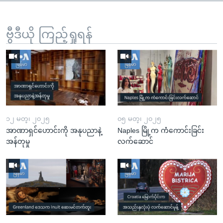
ဗွီဒီယို ကြည့်ရှုရန်
၁၂ မတ္၊ ၂၀၂၅
၀၅ မတ္၊ ၂၀၂၅
အာဏာရှင်ဟောင်းကို အနုပညာနဲ့
Naples မြို့က ကံကောင်းခြင်း
အန်တုမှု
လက်ဆောင်