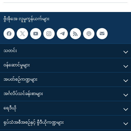
ဗွီအိုအေ လူမှုကွန်ယက်များ
သတင်း
၀န်ဆောင်မှုများ
အပတ်စဉ်ကဏ္ဍများ
အင်္ဂလိပ်သင်ခန်းစာများ
ရေဒီယို
ရုပ်သံအစီအစဉ်နှင့် ဗွီဒီယိုကဏ္ဍများ