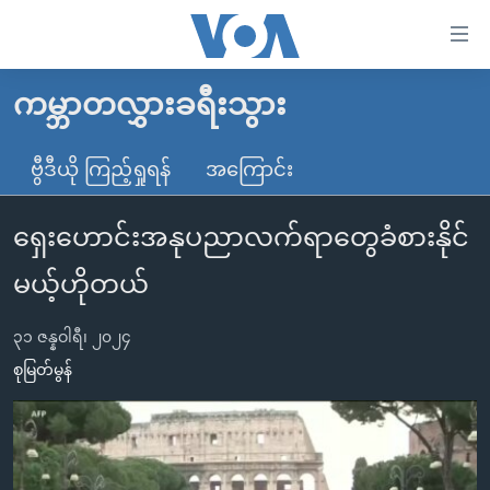
သုံး
ရ
လွယ်ကူ
ကမ္ဘာတလွှားခရီးသွား
မူလစာမျက်နှာ
စေ
မြန်မာ
ဗွီဒီယို ကြည့်ရှုရန်
အကြောင်း
သည့်
ကမ္ဘာ့သတင်းများ
Link
ရှေးဟောင်းအနုပညာလက်ရာတွေခံစားနိုင်
ဗွီဒီယို
နိုင်ငံတကာ
များ
သတင်းလွတ်လပ်ခွင့်
အမေရိကန်
မယ့်ဟိုတယ်
ပင်မ
ရပ်ဝန်းတခု လမ်းတခု အလွန်
တရုတ်
အကြောင်းအရာ
၃၁ ဇန္နဝါရီ၊ ၂၀၂၄
သို့
အင်္ဂလိပ်စာလေ့လာမယ်
အစ္စရေး-ပါလက်စတိုင်း
စုမြတ်မွန်
ကျော်
အပတ်စဉ်ကဏ္ဍများ
အမေရိကန်သုံးအီဒီယံ
ကြည့်
ရေဒီယိုနှင့်ရုပ်သံ အချက်အလက်များ
မကြေးမုံရဲ့ အင်္ဂလိပ်စာ
ရေဒီယို
ရန်
ပင်မ
ရေဒီယို/တီဗွီအစီအစဉ်
ရုပ်ရှင်ထဲက အင်္ဂလိပ်စာ
တီဗွီ