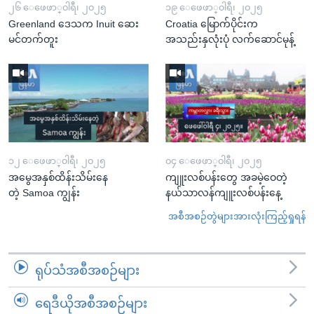
၂၆ ေဖေဖာ္၀ါရီ၊ ၂၀၂၅
၁၉ ေဖေဖာ္၀ါရီ၊ ၂၀၂၅
Greenland ဒေသက Inuit ဆေး
Croatia မြောက်ပိုင်းက
မင်တက်တူး
အသည်းနှလုံးပုံ လက်ဆောင်မုန့်
၁၂ ေဖေဖာ္၀ါရီ၊ ၂၀၂၅
၀၄ ေဖေဖာ္၀ါရီ၊ ၂၀၂၅
အမွေအနှစ်ထိန်းသိမ်းနေ
ကျူးလစ်ပန်းတွေ အခမဲ့ဝေတဲ့
တဲ့ Samoa ကျွန်း
နယ်သာလန်ကျူးလစ်ပန်းနေ့
အစီအစဉ်တွဲများအားလုံးကြည့်ရှုရန်
ရုပ်သံအစီအစဉ်များ
ရေဒီယိုအစီအစဉ်များ