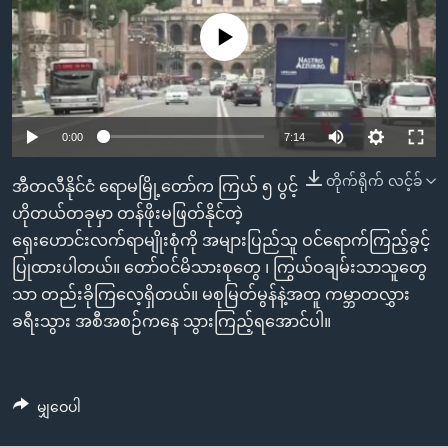
အ
သုတပဒေသာ အင်္ဂလိပ်စာ
ညွန်း
Learning English
No media source currently available
စာမျက်နှာ
သို့
ဗွီအိုအေ လူမှုကွန်ယက်များ
ကျော်
0:00
7:14
ကြည့်
ရန်
တိုက်ရိုက် လင့်ခ်
ဘာသာစကားများ
အီတလီနိုင်ငံ ရောမမြို့တော်က ကြယ် ၅ ပွင့်
ရှာဖွေ
ဟိုတယ်တခုမှာ တန်ဖိုးမဖြတ်နိုင်တဲ့
ရန်
ရှေးဟောင်းလက်ရာမျိုးစုံကို အများပြည်သူ ဝင်ရောက်ကြည့်ခွင့်
နေရာ
ပြုထားပါတယ်။ တော်ဝင်မိသားစုတွေ ၊ ကြွယ်ဝချမ်းသာသူတွေ
သို့
သာ တည်းခိုကြလေ့ရှိတယ်။ မစုမြတ်မွန်နဲ့အတူ ကမ္ဘာတလွှား
ကျော်
ခရီးသွား အစီအစဉ်ကနေ သွားကြည့်ရအောင်ပါ။
ရန်
မျှဝေပါ