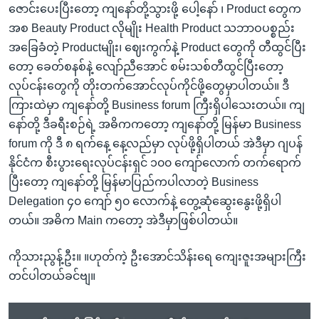
ဇောင်းပေးပြီးတော့ ကျနော်တို့သွားဖို့ ပေါ့နော် ၊ Product တွေက
အစ Beauty Product လိုမျိုး Health Product သဘာဝပစ္စည်း
အခြေခံတဲ့ Productမျိုး၊ ဈေးကွက်နဲ့ Product တွေကို တီထွင်ပြီး
တော့ ခေတ်စနစ်နဲ့ လျော်ညီအောင် စမ်းသစ်တီထွင်ပြီးတော့
လုပ်ငန်းတွေကို တိုးတက်အောင်လုပ်ကိုင်ဖို့တွေမှာပါတယ်။ ဒီ
ကြားထဲမှာ ကျနော်တို့ Business forum ကြီးရှိပါသေးတယ်။ ကျ
နော်တို့ ဒီခရီးစဉ်ရဲ့ အဓိကကတော့ ကျနော်တို့ မြန်မာ Business
forum ကို ဒီ ၈ ရက်နေ့ နေ့လည်မှာ လုပ်ဖို့ရှိပါတယ် အဲဒီမှာ ဂျပန်
နိုင်ငံက စီးပွားရေးလုပ်ငန်းရှင် ၁၀၀ ကျော်လောက် တက်ရောက်
ပြီးတော့ ကျနော်တို့ မြန်မာပြည်ကပါလာတဲ့ Business
Delegation ၄၀ ကျော် ၅၀ လောက်နဲ့ တွေ့ဆုံဆွေးနွေးဖို့ရှိပါ
တယ်။ အဓိက Main ကတော့ အဲဒီမှာဖြစ်ပါတယ်။
ကိုသားညွန့်ဦး။ ။ဟုတ်ကဲ့ ဦးအောင်သိန်းရေ ကျေးဇူးအများကြီး
တင်ပါတယ်ခင်ဗျ။