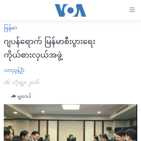
သုံး
ရ
လွယ်ကူ
မြန်မာ
မူလစာမျက်နှာ
စေ
ဂျပန်ရောက် မြန်မာစီးပွားရေး
မြန်မာ
သည့်
ကိုယ်စားလှယ်အဖွဲ့
ကမ္ဘာ့သတင်းများ
Link
ဗွီဒီယို
နိုင်ငံတကာ
သားညွန့်ဦး
များ
သတင်းလွတ်လပ်ခွင့်
အမေရိကန်
၀၆ ႏိုဝင္ဘာ၊ ၂၀၁၆
ပင်မ
ရပ်ဝန်းတခု လမ်းတခု အလွန်
တရုတ်
အကြောင်းအရာ
မျှဝေပါ
သို့
အင်္ဂလိပ်စာလေ့လာမယ်
အစ္စရေး-ပါလက်စတိုင်း
ကျော်
အပတ်စဉ်ကဏ္ဍများ
အမေရိကန်သုံးအီဒီယံ
ကြည့်
ရေဒီယိုနှင့်ရုပ်သံ အချက်အလက်များ
မကြေးမုံရဲ့ အင်္ဂလိပ်စာ
ရေဒီယို
ရန်
ပင်မ
ရေဒီယို/တီဗွီအစီအစဉ်
ရုပ်ရှင်ထဲက အင်္ဂလိပ်စာ
တီဗွီ