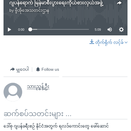
ဂျပန်ရောက် မြန်မာစီးပွားရေးကိုယ်စားလှယ်အဖွဲ့
by
ဗွီအိုအေသတင်းဌာန
No media source currently available
0:00
5:09
တိုက်ရိုက် လင့်ခ်
မျှဝေပါ
Follow us
သားညွန့်ဦး
ဆက်စပ်သတင်းများ ...
ဒေါ်စု ဂျပန်ခရီးစဉ် နိုင်ငံအတွက် ရလဒ်ကောင်းတွေ ဖေါ်ဆောင်