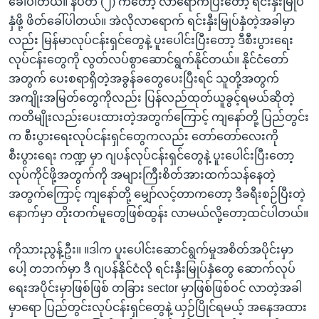
ခေါ်ပါတယ်။ နံပတ် (၂) ကတော့ လာရောက်ပြီးတော့ ရင်းနှီးမြုပ်
နှံဖို့ ဖိတ်ခေါ်ပါတယ်။ အဲလိုလာရောက် ရင်းနှီးမြုပ်နှံတဲ့အခါမှာ
လည်း မြန်မာလုပ်ငန်းရှင်တွေနဲ့ ပူးပေါင်းပြီးတော့ ဒီစီးပွားရေး
လုပ်ငန်းတွေကို လွတ်လပ်စွာဆောင်ရွက်နိုင်တယ်။ နိုင်ငံတော်
အတွက် ပေးစရာရှိတဲ့အခွန်ခတွေပေးပြီးရင် သူတို့အတွက်
အကျိုးအမြတ်တွေကိုလည်း ပြန်လည်ထုတ်ယူခွင့်ရမယ်ဆိုတဲ့
ကတိမျိုးလည်းပေးထားတဲ့အတွက်ကြောင့် ကျနော်တို့ ပြည်တွင်း
က စီးပွားရေးလုပ်ငန်းရှင်တွေကလည်း တော်တော်လေးကို
စီးပွားရေး ကဏ္ဍ မှာ ဂျပန်လုပ်ငန်းရှင်တွေနဲ့ ပူးပေါင်းပြီးတော့
လုပ်ကိုင်ဖို့အတွက်ကို အများကြီးစိတ်အားထက်သန်နေတဲ့
အတွက်ကြောင့် ကျနော်တို့ မျှော်လင့်တာကတော့ ဒီခရီးစဉ်ပြီးတဲ့
နောက်မှာ တိုးတက်မူတွေဖြစ်ထွန်း လာမယ်လို့တော့ထင်ပါတယ်။
ကိုသားညွန့်ဦး။ ။ဒါက ပူးပေါင်းဆောင်ရွက်မှုအစိတ်အပိုင်းမှာ
ပေါ့ တဘက်မှာ ဒီ ဂျပန်နိုင်ငံလို ရင်းနှီးမြုပ်နှံတွေ ဆောက်လုပ်
ရေးအပိုင်းမှာဖြစ်ဖြစ် တခြား sector မှာဖြစ်ဖြစ်ဝင် လာတဲ့အခါ
မှာရော ပြည်တွင်းလုပ်ငန်းရှင်တွေနဲ့ ယှဉ်ပြိုင်ရမယ့် အနေအထား