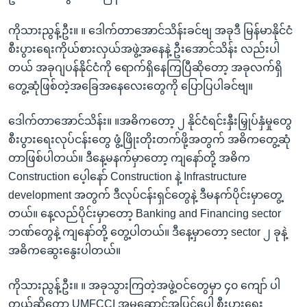
ကိုသားညွန့်ဦး။ ။ ဒေါက်တာအောင်သိန်းခင်ဗျ အခုဒီ မြန်မာနိုင်ငံ
စီးပွားရေးကိုယ်စားလှယ်အဖွဲ့အနေနဲ့ ဦးအောင်သိန်း လည်းပါ
တယ် အခုဂျပန်နိုင်ငံကို ရောက်ရှိနေကြပြီဆိုတော့ အခုလက်ရှိ
တွေ့ဆုံဖြစ်တဲ့အခြေအနေလေးတွေကို ပြောပြပါခင်ဗျ။
ဒေါက်တာအောင်သိန်း။ ။အဓိကတော့ ၂ နိုင်ငံရင်းနှီးမြှုပ်နှံမှုတွေ
စီးပွားရေးလုပ်ငန်းတွေ ဖွံ့ဖြိုးတိုးတက်ဖို့အတွက် အဓိကတွေ့ဆုံ
တာဖြစ်ပါတယ်။ ဒီနေ့မနက်မှာတော့ ကျနော်တို့ အဓိက
Construction ပေ့ါနော် Construction နဲ့ Infrastructure
development အတွက် ဒီလုပ်ငန်းရှင်တွေနဲ့ ဒီမနက်ပိုင်းမှာတွေ့
တယ်။ နေ့လည်ပိုင်းမှာတော့ Banking and Financing sector
ဘဏ်တွေနဲ့ ကျနော်တို့ တွေ့ပါတယ်။ ဒီနေ့မှာတော့ sector ၂ ခုနဲ့
အဓိကဆွေးနွေးပါတယ်။
ကိုသားညွန့်ဦး။ ။ အခုသွားကြတဲ့အဖွဲ့ဝင်တွေမှာ ၄၀ ကျော် ပါ
တယ်ဆိုတော့ UMFCCI အမှုဆောင်အပြင်ပေါ့ စီးပွားရေး