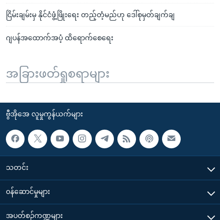
ငြိမ်းချမ်းမှ နိုင်ငံဖွံ့ဖြိုးရေး တည့်တံ့မည်ဟု ဒေါ်စုမှတ်ချက်ချ
ဂျပန်အထောက်အပံ့ ထိရောက်စေရေး
အခြားဖတ်ရှုစရာများ
ဗွီအိုအေ လူမှုကွန်ယက်များ
သတင်း
၀န်ဆောင်မှုများ
အပတ်စဉ်ကဏ္ဍများ