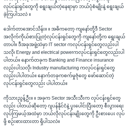
လုပ်ငန်းရှင်တွေကို ရွေးချယ်တဲ့နေရာမှာ ဘယ်ပုံစံမျိုးနဲ့ ရွေးချယ်
ခဲ့ကြပါသလဲ ။
ဒေါက်တာအောင်သိန်း။ ။ အဓိကတော့ ကျနော်တို့ဒီ Sector
အလိုက်ကိုယ်စားပြုတဲ့လုပ်ငန်းရှင်တွေကို ကျနော်တို့က ရွေးချယ်
တာပါ။ ဒီအခုအဖွဲ့ထဲမှာ IT sector ကလုပ်ငန်းရှင်တွေလည်းပါ
သလို၊ Energy and electrical powerကလုပ်ငန်းရှင်တွေလည်းပါ
ပါတယ်။ နောက်တခုက Banking and Finance insurance
လည်းပါသလို၊ Industry manufacturing ကလုပ်ငန်းရှင်တွေ
လည်းပါပါတယ်။ နောက်တခုကစက်မှုဇုံတွေ ဖော်ဆောင်တဲ့
လုပ်ငန်းရှင်တွေလည်း ပါပါတယ်။
ကိုသားညွန့်ဦး။ ။ အခုက Sector အသီးသီးက လုပ်ငန်းရှင်တွေ
လည်း ပါတယ်ဆိုတော့ ဂျပန်နိုင်ငံနဲ့ ပူးပေါင်းပြီးတော့ စီးပွားရေး
လုပ်ကြမယ့်အထဲမှာ ဘယ်လိုလုပ်ငန်းမျိုးတွေကို ဦးစားပေး လုပ်
ဖို့ စဉ်းစားထားတာ ရှိပါသလဲ။