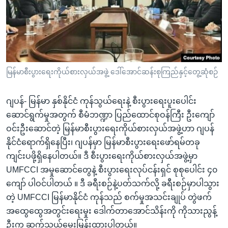
အ
သုတပဒေသာ အင်္ဂလိပ်စာ
ညွန်း
Learning English
စာမျက်နှာ
သို့
ဗွီအိုအေ လူမှုကွန်ယက်များ
ကျော်
ကြည့်
မြန်မာစီးပွားရေးကိုယ်စားလှယ်အဖွဲ့ ဒေါ်အောင်ဆန်းစုကြည်နှင့်တွေ့ဆုံစဉ်
ရန်
ဘာသာစကားများ
ရှာဖွေ
ဂျပန်- မြန်မာ နှစ်နိုင်ငံ ကုန်သွယ်ရေးနဲ့ စီးပွားရေးပူးပေါင်း
ရန်
ဆောင်ရွက်မှုအတွက် စီမံဘဏ္ဍာ ပြည်ထောင်စုဝန်ကြီး ဦးကျော်
နေရာ
ဝင်းဦးဆောင်တဲ့ မြန်မာစီးပွားရေးကိုယ်စားလှယ်အဖွဲ့ဟာ ဂျပန်
သို့
နိုင်ငံရောက်ရှိနေပြီး၊ ဂျပန်မှာ မြန်မာစီးပွားရေးဖော်ရမ်တခု
ကျော်
ကျင်းပဖို့ရှိနေပါတယ်။ ဒီ စီးပွားရေးကိုယ်စားလှယ်အဖွဲ့မှာ
ရန်
UMFCCI အမှုဆောင်တွေနဲ့ စီးပွားရေးလုပ်ငန်းရှင် စုစုပေါင်း ၄၀
ကျော် ပါဝင်ပါတယ် ။ ဒီ ခရီးစဉ်နဲ့ပတ်သက်လို့ ခရီးစဉ်မှာပါသွား
တဲ့ UMFCCI မြန်မာနိုင်ငံ ကုန်သည် စက်မှုအသင်းချုပ် တွဲဖက်
အထွေထွေအတွင်းရေးမှုး ဒေါက်တာအောင်သိန်းကို ကိုသားညွန့်
ဦးက ဆက်သွယ်မေးမြန်းထားပါတယ်။