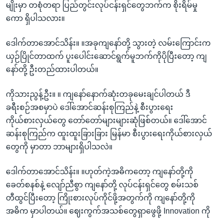
မျိုးမှာ တစုံတရာ ပြည်တွင်းလုပ်ငန်းရှင်တွေဘက်က စိုးရိမ်မှု
ကော ရှိပါသလား။
ဒေါက်တာအောင်သိန်း။ ။အခုကျနော်တို့ သွားတဲ့ လမ်းကြောင်းက
ယှဉ်ပြိုင်တာထက် ပူးပေါင်းဆောင်ရွက်မူဘက်ကိုပိုပြီးတော့ ကျ
နော်တို့ ဦးတည်ထားပါတယ်။
ကိုသားညွန့်ဦး။ ။ ကျနော်နောက်ဆုံးတခုမေးချင်ပါတယ် ဒီ
ခရီးစဉ်အစမှာပဲ ဒေါ်အောင်ဆန်းစုကြည်နဲ့ စီးပွားရေး
ကိုယ်စားလှယ်တွေ တော်တော်များများဆုံဖြစ်တယ်။ ဒေါ်အောင်
ဆန်းစုကြည်က ထူးထူးခြားခြား မြန်မာ စီးပွားရေးကိုယ်စားလှယ်
တွေကို မှာတာ ဘာများရှိပါသလဲ။
ဒေါက်တာအောင်သိန်း။ ။ဟုတ်ကဲ့အဓိကတော့ ကျနော်တို့ကို
ခေတ်စနစ်နဲ့ လျော်ညီစွာ ကျနော်တို့ လုပ်ငန်းရှင်တွေ စမ်းသစ်
တီထွင်ပြီးတော့ ကြိုးစားလုပ်ကိုင်ဖို့အတွက်ကို ကျနော်တို့ကို
အဓိက မှာပါတယ်။ ဈေးကွက်အသစ်တွေရှာဖွေဖို့ Innovation ကို