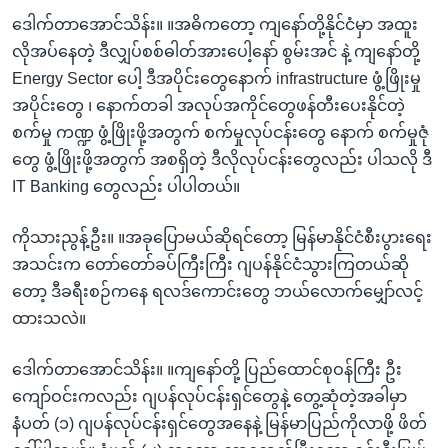
ဒေါက်တာအောင်သိန်း။ ။အဓိကတော့ ကျနော်တို့နိုင်ငံမှာ အထူး
လိုအပ်နေတဲ့ ဒီလျှပ်စစ်ဓါတ်အားပေါ့နော် စွမ်းအင် နဲ့ ကျနော်တို့
Energy Sector ပေါ့ ဒီအပိုင်းတွေနောက် infrastructure ဖွံ့ဖြိုးမှု
အပိုင်းတွေ ၊ နောက်တခါ အလုပ်အကိုင်တွေဖန်တီးပေးနိုင်တဲ့
စက်မှု ကဏ္ဍ ဖွံ့ဖြိုးဖို့အတွက် စက်မှုလုပ်ငန်းတွေ နောက် စက်မှုဇုံ
တွေ ဖွံ့ဖြိုးဖို့အတွက် အစရှိတဲ့ ဒီလိုလုပ်ငန်းတွေလည်း ပါသလို ဒီ
IT Banking တွေလည်း ပါပါတယ်။
ကိုသားညွန့်ဦး။ ။အခုပြောမယ်ဆိုရင်တော့ မြန်မာနိုင်ငံစီးပွားရေး
အသင်းက တော်တော်ခပ်ကြီးကြီး ဂျပန်နိုင်ငံသွားကြတယ်ဆို
တော့ ဒီခရီးစဉ်ကနေ ရလဒ်ကောင်းတွေ ဘယ်လောက်မျှော်လင့်
ထားသလဲ။
ဒေါက်တာအောင်သိန်း။ ။ကျနော်တို့ ပြည်ထောင်စုဝန်ကြီး ဦး
ကျော်ဝင်းကလည်း ဂျပန်လုပ်ငန်းရှင်တွေနဲ့ တွေ့ဆုံတဲ့အခါမှာ
နံပတ် (၁) ဂျပန်လုပ်ငန်းရှင်တွေအနေနဲ့ မြန်မာပြည်ကိုလာဖို့ ဖိတ်