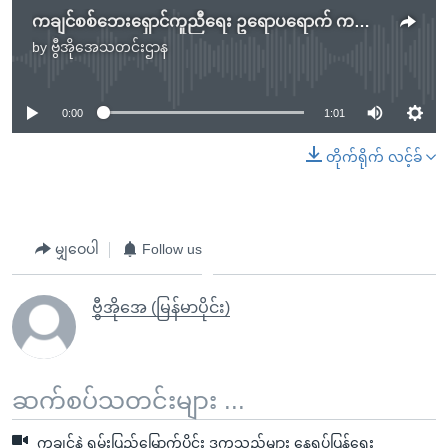
ကချင်စစ်ဘေးရှောင်ကူညီရေး ဥရောပရောက် ကချင်များ ဆွေးနွေး
by
ဗွီအိုအေသတင်းဌာန
No media source currently available
0:00
1:01
တိုက်ရိုက် လင့်ခ်
မျှဝေပါ
Follow us
ဗွီအိုအေ (မြန်မာပိုင်း)
ဆက်စပ်သတင်းများ ...
ကချင်နဲ့ ရှမ်းပြည်မြောက်ပိုင်း ဒုက္ခသည်များ နေရပ်ပြန်ရေး