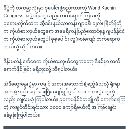
ဒီပွဲကို တကမ္ဘာလုံးမှာ စုပေါင်းဖွဲ့စည်းထားတဲ့ World Kachin
Congress အဖွဲ့ဝင်တွေလည်း တက်ရောက်ကြသလို
ဥရောပတိုက်ထဲက ဆွီဒင်၊ နယ်သာလန်၊ ဂျာမနီ၊ ချက်၊ ဗြိတိန်တို့
က ကိုယ်စားလှယ်တွေရော အမေရိကန်ပြည်ထောင်စုနဲ့ ဂျပန်နိုင်ငံ
က ကိုယ်စားလှယ်တွေပါ စုစုပေါင်း လူ(၈၀)ကျော် တက်ရောက်
တယ်လို့ ဆိုပါတယ်။
ဒိန်းမတ်နဲ့ နော်ဝေက ကိုယ်စားလှယ်တွေကတော့ ဒီနှစ်မှာ တက်
ရောက်နိုင်ခြင်း မရှိဘူးလို့ သိရပါတယ်။
အဲဒီဆွေးနွေးပွဲမှာ ကချင် အစားအသောက်နဲ့ ဧည့်ခံသလို ရိုးရာ
အကနဲ့လည်း ဖျော်ဖြေပြီး ပျော်ရွှင်ဖွယ် အားကစားပွဲတွေကို
လည်း ကျင်းပခဲ့ ကြပါတယ်။ ဥရောပနိုင်ငံတချို့ကို ရောက်နေကြ
တဲ့ ကချင်တိုင်းရင်းသား ၁၀၀၀ ကျော်ရှိမယ်လို့ အကြမ်းဖျင်း
ခန့်မှန်းကြပါတယ်။