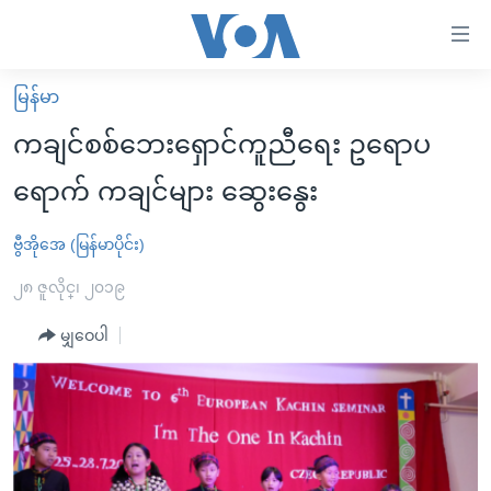
သုံး
ရ
လွယ်ကူ
မြန်မာ
မူလစာမျက်နှာ
စေ
ကချင်စစ်ဘေးရှောင်ကူညီရေး ဥရောပ
မြန်မာ
သည့်
ရောက် ကချင်များ ဆွေးနွေး
ကမ္ဘာ့သတင်းများ
Link
ဗွီဒီယို
နိုင်ငံတကာ
ဗွီအိုအေ (မြန်မာပိုင်း)
များ
သတင်းလွတ်လပ်ခွင့်
အမေရိကန်
၂၈ ဇူလိုင္၊ ၂၀၁၉
ပင်မ
ရပ်ဝန်းတခု လမ်းတခု အလွန်
တရုတ်
အကြောင်းအရာ
မျှဝေပါ
သို့
အင်္ဂလိပ်စာလေ့လာမယ်
အစ္စရေး-ပါလက်စတိုင်း
ကျော်
အပတ်စဉ်ကဏ္ဍများ
အမေရိကန်သုံးအီဒီယံ
ကြည့်
ရေဒီယိုနှင့်ရုပ်သံ အချက်အလက်များ
မကြေးမုံရဲ့ အင်္ဂလိပ်စာ
ရေဒီယို
ရန်
ပင်မ
ရေဒီယို/တီဗွီအစီအစဉ်
ရုပ်ရှင်ထဲက အင်္ဂလိပ်စာ
တီဗွီ