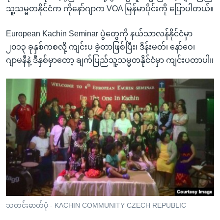
သူ့သမ္မတနိုင်ငံက ကိုနော်ဂျာက VOA မြန်မာပိုင်းကို ပြောပါတယ်။
European Kachin Seminar ပွဲတွေကို နယ်သာလန်နိုင်ငံမှာ
၂၀၁၃ ခုနှစ်ကစလို့ ကျင်းပ ခဲ့တာဖြစ်ပြီး၊ ဒိန်းမတ်၊ နော်ဝေ၊
ဂျာမနီနဲ့ ဒီနှစ်မှာတော့ ချက်ပြည်သူ့သမ္မတနိုင်ငံမှာ ကျင်းပတာပါ။
သတင်းဓာတ်ပုံ - KACHIN COMMUNITY CZECH REPUBLIC