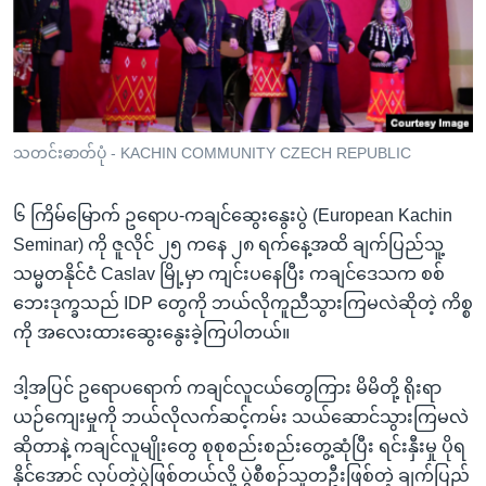
အ
သုတပဒေသာ အင်္ဂလိပ်စာ
ညွန်း
Learning English
စာမျက်နှာ
သို့
ဗွီအိုအေ လူမှုကွန်ယက်များ
ကျော်
ကြည့်
သတင်းဓာတ်ပုံ - KACHIN COMMUNITY CZECH REPUBLIC
ရန်
ဘာသာစကားများ
ရှာဖွေ
၆ ကြိမ်မြောက် ဥရောပ-ကချင်ဆွေးနွေးပွဲ (European Kachin
ရန်
Seminar) ကို ဇူလိုင် ၂၅ ကနေ ၂၈ ရက်နေ့အထိ ချက်ပြည်သူ့
နေရာ
သမ္မတနိုင်ငံ Caslav မြို့မှာ ကျင်းပနေပြီး ကချင်ဒေသက စစ်
သို့
ဘေးဒုက္ခသည် IDP တွေကို ဘယ်လိုကူညီသွားကြမလဲဆိုတဲ့ ကိစ္စ
ကျော်
ကို အလေးထားဆွေးနွေးခဲ့ကြပါတယ်။
ရန်
ဒါ့အပြင် ဥရောပရောက် ကချင်လူငယ်တွေကြား မိမိတို့ ရိုးရာ
ယဉ်ကျေးမှုကို ဘယ်လိုလက်ဆင့်ကမ်း သယ်ဆောင်သွားကြမလဲ
ဆိုတာနဲ့ ကချင်လူမျိုးတွေ စုစုစည်းစည်းတွေ့ဆုံပြီး ရင်းနှီးမှု ပိုရ
နိုင်အောင် လုပ်တဲ့ပွဲဖြစ်တယ်လို့ ပွဲစီစဉ်သူတဦးဖြစ်တဲ့ ချက်ပြည်