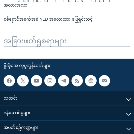
အလားအလာ
စစ်ရှောင်အခက်အခဲ NLD အလေးထား ဖြေရှင်းသင့်
အခြားဖတ်ရှုစရာများ
ဗွီအိုအေ လူမှုကွန်ယက်များ
သတင်း
၀န်ဆောင်မှုများ
အပတ်စဉ်ကဏ္ဍများ