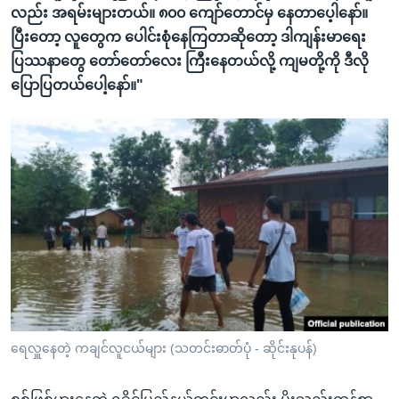
လည်း အရမ်းများတယ်။ ၈၀၀ ကျော်တောင်မှ နေတာပေ့ါနော်။
ပြီးတော့ လူတွေက ပေါင်းစုံနေကြတာဆိုတော့ ဒါကျန်းမာရေး
ပြဿနာတွေ တော်တော်လေး ကြီးနေတယ်လို့ ကျမတို့ကို ဒီလို
ပြောပြတယ်ပေါ့နော်။"
ရေလှူနေတဲ့ ကချင်လူငယ်များ (သတင်းဓာတ်ပုံ - ဆိုင်းနုပန်)