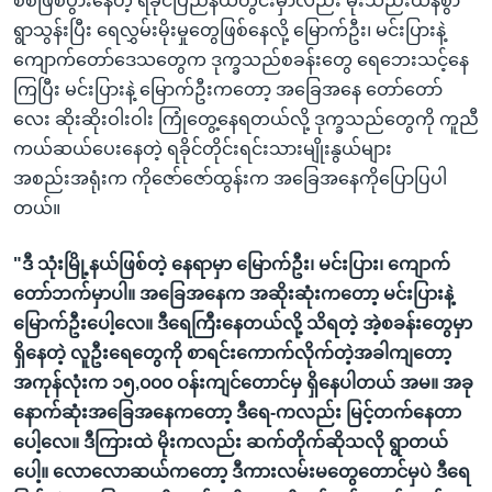
စစ်ဖြစ်ပွားနေတဲ့ ရခိုင်ပြည်နယ်တွင်းမှာလည်း မိုးသည်းထန်စွာ
ရွာသွန်းပြီး ရေလွှမ်းမိုးမှုတွေဖြစ်နေလို့ မြောက်ဦး၊ မင်းပြားနဲ့
ကျောက်တော်ဒေသတွေက ဒုက္ခသည်စခန်းတွေ ရေဘေးသင့်နေ
ကြပြီး မင်းပြားနဲ့ မြောက်ဦးကတော့ အခြေအနေ တော်တော်
လေး ဆိုးဆိုးဝါးဝါး ကြုံတွေ့နေရတယ်လို့ ဒုက္ခသည်တွေကို ကူညီ
ကယ်ဆယ်ပေးနေတဲ့ ရခိုင်တိုင်းရင်းသားမျိုးနွယ်များ
အစည်းအရုံးက ကိုဇော်ဇော်ထွန်းက အခြေအနေကိုပြောပြပါ
တယ်။
"ဒီ သုံးမြို့နယ်ဖြစ်တဲ့ နေရာမှာ မြောက်ဦး၊ မင်းပြား၊ ကျောက်
တော်ဘက်မှာပါ။ အခြေအနေက အဆိုးဆုံးကတော့ မင်းပြားနဲ့
မြောက်ဦးပေါ့လေ။ ဒီရေကြီးနေတယ်လို့ သိရတဲ့ အဲ့စခန်းတွေမှာ
ရှိနေတဲ့ လူဦးရေတွေကို စာရင်းကောက်လိုက်တဲ့အခါကျတော့
အကုန်လုံးက ၁၅,၀၀၀ ဝန်းကျင်တောင်မှ ရှိနေပါတယ် အမ။ အခု
နောက်ဆုံးအခြေအနေကတော့ ဒီရေ-ကလည်း မြင့်တက်နေတာ
ပေါ့လေ။ ဒီကြားထဲ မိုးကလည်း ဆက်တိုက်ဆိုသလို ရွာတယ်
ပေါ့။ လောလောဆယ်ကတော့ ဒီကားလမ်းမတွေတောင်မှပဲ ဒီရေ