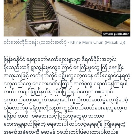
အ
သုတပဒေသာ အင်္ဂလိပ်စာ
ညွန်း
Learning English
စာမျက်နှာ
သို့
ဗွီအိုအေ လူမှုကွန်ယက်များ
ကျော်
ကြည့်
စင်းဘော်ကိုင်းစခန်း (သတင်းဓာတ်ပုံ - Khine Murn Chun (Mrauk U))
ရန်
ဘာသာစကားများ
ရှာဖွေ
မြန်မာနိုင်ငံ နေရာတော်တော်များများမှာ ဒီရက်ပိုင်းအတွင်း
ရန်
မိုးသည်းထန် ရွာသွန်းမှုတွေကြောင့် ရေကြီးမှုတွေ ကြုံနေရပြီး
နေရာ
အထူးသဖြင့် လက်နက်ကိုင် ပဋိပက္ခတွေကနေ တိမ်းရှောင်နေရတဲ့
သို့
ဒုက္ခသည်တွေ ရေဘေးဒဏ်ကြောင့် အတိဒုက္ခ ရောက်နေကြရပါ
ကျော်
တယ်။ ကချင်ပြည်နယ်နဲ့ ရခိုင်ပြည်နယ်တွေက စစ်ရှောင်
ရန်
ဒုက္ခသည်တွေအတွက် အရေးပေါ် ကူညီကယ်ဆယ်မှုတွေ ရှိပေမဲ့
လုံလောက်မှု မရှိဘူးလို့လည်း ကူညီကယ်ဆယ်ပေးနေသူတွေက
ပြောပါတယ်။ စစ်ဘေးသင့် ပြည်သူတွေမှာ သဘာဝ
ဘေးအန္တရာယ်ဖြစ်တဲ့ ရေဘေးပါ ထပ်သင့်နေရချိန် ကြုံနေရတဲ့
အခက်အခဲတွေကို မဆုမွန် စုစည်းတင်ပြပေးထားပါတယ်။