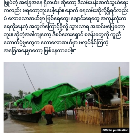
မြှုပ်တဲ့ အခြေအနေ ရှိတယ်။ ဆိုတော့ ဒီလမ်းပန်းဆက်သွယ်ရေး
ကလည်း မရတော့ဘူးပေါ့နော်။ နောက် ရေလမ်းဆိုလို့ရှိရင်လည်း
ပဲ လောလောဆယ်မှာ မြစ်ရေတွေ၊ ချောင်းရေတွေ အကုန်လုံးက
ရေတိုးနေတဲ့ အတွက်ကြောင့်မို့လို့ သွားလာရ အဆင်မပြေတော့
ဘူး။ ဆိုတဲ့အခါကျတော့ ဒီစစ်ဘေးရှောင် စခန်းတွေကို ကူညီ
ထောက်ပံ့မှုတွေက လောလောဆယ်မှာ မလုပ်နိုင်ကြတဲ့
အခြေအနေမှာတော့ ဖြစ်နေတာပေါ့။"