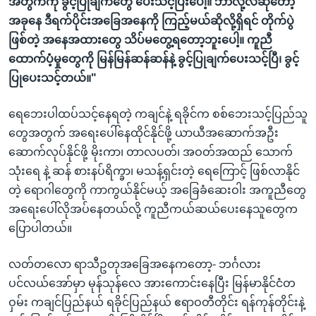
အတွက်ကို ခွင့်ပြုချက်တွေ ပေးသင့်ပြီးပေါ့။ ဘာလို့လဲဆိုတော့
အခုနေ ဒီရက်ပိုင်းအခြေအနေကို ကြည့်မယ်ဆိုလို့ရှိရင် တိုက်ပွဲ
ဖြစ်တဲ့ အနေအထားတွေ သိပ်မတွေ့ရတော့ဘူးပေါ့။ ကူညီ
ထောက်ပံ့မှုတွေကို မြန်မြန်ဆန်ဆန်နဲ့ ခွင့်ပြုချက်ပေးသင့်ပြီ၊ ခွင့်
ပြုပေးသင့်တယ်။"
ရေဘေးပါထပ်သင့်နေရတဲ့ ကချင်နဲ့ ရခိုင်က စစ်ဘေးသင့်ပြည်သူ
တွေအတွက် အရေးပေါ်နေထိုင်နိုင်ဖို့ ယာယီအဆောက်အဦး
ဆောက်လုပ်နိုင်ဖို့ မိုးကာ၊ တာလပတ်၊ အဝတ်အထည် သောက်
သုံးရေ နဲ့ ဆန် စားနပ်ရိက္ခာ၊ မသန့်ရှင်းတဲ့ ရေကြောင့် ဖြစ်လာနိုင်
တဲ့ ရောဂါတွေကို ကာကွယ်နိုင်မယ့် အခြေခံဆေးဝါး အကူညီတွေ
အရေးပေါ်လိုအပ်နေတယ်လို့ ကူညီကယ်ဆယ်ပေးနေသူတွေက
ပြောပါတယ်။
လတ်တလော ရာသီဥတုအခြေအနေကတော့- ဘင်္ဂလား
ပင်လယ်အော်မှာ မုန်သုန်လေ အားကောင်းနေပြီး မြန်မာနိုင်ငံတ
ဝှမ်း ကချင်ပြည်နယ် ရခိုင်ပြည်နယ် ဧရာဝတီတိုင်း ရန်ကုန်တိုင်းနဲ့