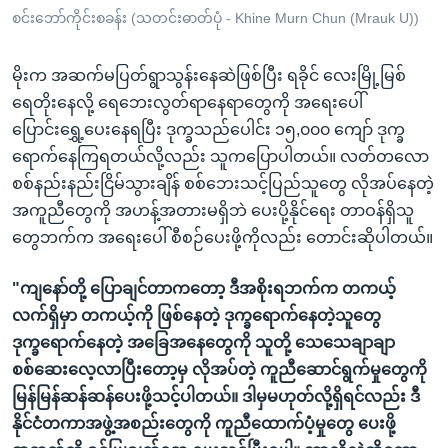
စင်းဘော်ကိုင်းစခန်း (သတင်းဓာတ်ပုံ - Khine Murn Chun (Mrauk U))
မိုးက အဆက်မပြတ်ရွာသွန်းနေဆဲဖြစ်ပြီး ရခိုင် လေးမြို့မြစ်
ရေတိုးနေလို့ ရေဘေးလွတ်ရာနေရာတွေကို အရေးပေါ်
ပြောင်းရွှေ့ပေးနေရပြီး ဒုက္ခသည်ပေါင်း ၁၅,၀၀၀ ကျော် ဒုက္ခ
ရောက်နေကြရတယ်လို့လည်း သူကပြောပါတယ်။ လတ်တလော
စစ်နည်းနည်းငြိမ်သွားချိန် စစ်ဘေးသင့်ပြည်သူတွေ လိုအပ်နေတဲ့
အကူညီတွေကို အဟန့်အတားမရှိဘဲ ပေးပို့နိုင်ရေး တာဝန်ရှိသူ
တွေဘက်က အရေးပေါ် စီစဉ်ပေးဖို့ကိုလည်း တောင်းဆိုပါတယ်။
"ကျနော်တို့ ပြောချင်တာကတော့ ဒီအစိုးရဘက်က တကယ့်
လက်ရှိမှာ တကယ့်ကို ဖြစ်နေတဲ့ ဒုက္ခရောက်နေတဲ့သူတွေ
ဒုက္ခရောက်နေတဲ့ အခြေအနေတွေကို သူတို့ သေသေချာချာ
စစ်ဆေးလေ့လာပြီးတော့မှ လိုအပ်တဲ့ ကူညီဆောင်ရွက်မှုတွေကို
မြန်မြန်ဆန်ဆန်ပေးဖို့သင့်ပါတယ်။ ဒါမှမဟုတ်လို့ရှိရင်လည်း ဒီ
နိုင်ငံတကာအဖွဲ့အစည်းတွေကို ကူညီထောက်ပံ့မှုတွေ ပေးဖို့