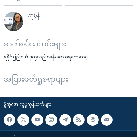
ဆုမွန်
ဆက်စပ်သတင်းများ ...
ရခိုင်ပြည်နယ် ဒုက္ခသည်စခန်းတွေ ရေဘေးသင့်
အခြားဖတ်ရှုစရာများ
ဗွီအိုအေ လူမှုကွန်ယက်များ