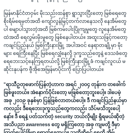
မြန်မာနိုင်ငံတဝှမ်း မိုးသည်းထန်စွာ ရွာသွားပြီးတော့ မြစ်ရေတွေ
စိုးရိမ်ရေမှတ်အထိ ကျော်လွန်မြင့်တက်လာနေသလို နေအိမ်တွေ
ပါ မျောပါသွားတဲ့အထိ မြစ်ကမ်းပါးပြိုကျမှုတွေ လူနေအိမ်တွေ
ထဲအထိ ရေလွှမ်းမိုးမှုတွေ ဖြစ်နေပါတယ်။ အထူးသဖြင့်ကတော့
ကချင်ပြည်နယ် မြစ်ကြီးနားမြို့ အပါအဝင် နေရာတချို့မှာ မိုး
များ ရေကြီးနေပြီး မြစ်ရေလျှံနေလို့ ဒုက္ခသည်တွေနဲ့ ဒေသခံတွေ
ရေဘေးသင့်နေကြရတယ်လို့ မြစ်ကြီးနားမြို့ခံ ကချင်လူငယ် မ
ဆိုင်းနုပန်က ဗွီအိုအေမြန်မာပိုင်းကို ပြောပြပါတယ်။
"ရာသီဥတုဖောက်ပြန်တဲ့ဟာက အရင် ၂၀၀၄ တုန်းက တခေါက်
ဖြစ်ဖူးတယ်။ အဲနောက်ပိုင်းတော့ မဖြစ်တော့ဘူးပေါ့။ ဒါပေမဲ့
အခု ၂၀၁၉ ခုနှစ်မှာ ပြန်ဖြစ်လာတယ်ပေါ့။ ဒီ ကချင်ပြည်နယ်မှာ
ကလည်း ဒီရေဘေးဒုက္ခသည်တွေကလည်း သိပ်မသိဘူးပေါ့
နော်။ ဒီ ရေနဲ့ ပတ်သက်တဲ့ security ဘယ်လိုမျိုး ရှိရမယ်ဆိုတဲ့
အသိပညာ awareness တွေ မရှိကြတော့ အခု ကျမတို့ ဒီမှာ
ကြက်ပေါင်ခြံမှာ ရောက်နေတယ်။ သူတို့ဆိုရင် ရေကို အိမ်