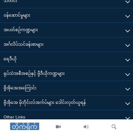
သတင်း
၀န်ဆောင်မှုများ
အပတ်စဉ်ကဏ္ဍများ
အင်္ဂလိပ်သင်ခန်းစာများ
ရေဒီယို
ရုပ်သံအစီအစဉ်နှင့် ဗွီဒီယိုကဏ္ဍများ
ဗွီအိုအေအကြောင်း
ဗွီအိုအေ မိုဘိုင်းလ်အက်ပ်များ ဒေါင်းလုတ်ယူရန်
Other Links
တိုက်ရိုက်