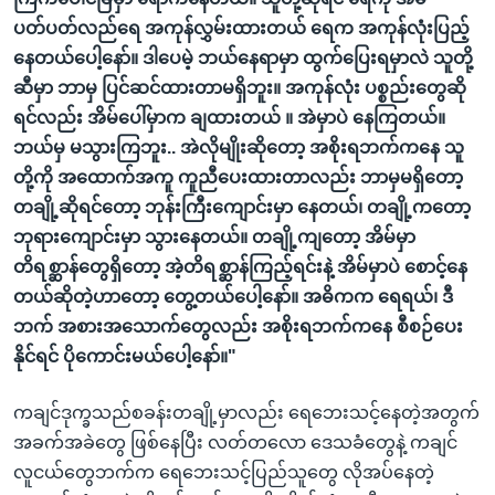
ပတ်ပတ်လည်ရေ အကုန်လွှမ်းထားတယ် ရေက အကုန်လုံးပြည့်
နေတယ်ပေါ့နော်။ ဒါပေမဲ့ ဘယ်နေရာမှာ ထွက်ပြေးရမှာလဲ သူတို့
ဆီမှာ ဘာမှ ပြင်ဆင်ထားတာမရှိဘူး။ အကုန်လုံး ပစ္စည်းတွေဆို
ရင်လည်း အိမ်ပေါ်မှာက ချထားတယ် ။ အဲမှာပဲ နေကြတယ်။
ဘယ်မှ မသွားကြဘူး.. အဲလိုမျိုးဆိုတော့ အစိုးရဘက်ကနေ သူ
တို့ကို အထောက်အကူ ကူညီပေးထားတာလည်း ဘာမှမရှိတော့
တချို့ဆိုရင်တော့ ဘုန်းကြီးကျောင်းမှာ နေတယ်၊ တချို့ကတော့
ဘုရားကျောင်းမှာ သွားနေတယ်။ တချို့ကျတော့ အိမ်မှာ
တိရစ္ဆာန်တွေရှိတော့ အဲ့တိရစ္ဆာန်ကြည့်ရင်းနဲ့ အိမ်မှာပဲ စောင့်နေ
တယ်ဆိုတဲ့ဟာတော့ တွေ့တယ်ပေါ့နော်။ အဓိကက ရေရယ်၊ ဒီ
ဘက် အစားအသောက်တွေလည်း အစိုးရဘက်ကနေ စီစဉ်ပေး
နိုင်ရင် ပိုကောင်းမယ်ပေါ့နော်။"
ကချင်ဒုက္ခသည်စခန်းတချို့မှာလည်း ရေဘေးသင့်နေတဲ့အတွက်
အခက်အခဲတွေ ဖြစ်နေပြီး လတ်တလော ဒေသခံတွေနဲ့ ကချင်
လူငယ်တွေဘက်က ရေဘေးသင့်ပြည်သူတွေ လိုအပ်နေတဲ့