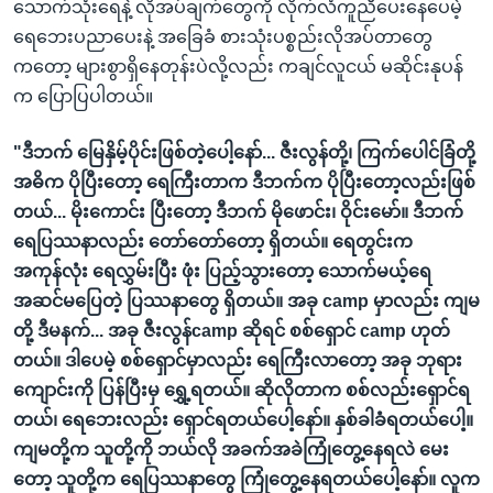
သောက်သုံးရေနဲ့ လိုအပ်ချက်တွေကို လိုက်လံကူညီပေးနေပေမဲ့
ရေဘေးပညာပေးနဲ့ အခြေခံ စားသုံးပစ္စည်းလိုအပ်တာတွေ
ကတော့ များစွာရှိနေတုန်းပဲလို့လည်း ကချင်လူငယ် မဆိုင်းနုပန်
က ပြောပြပါတယ်။
"ဒီဘက် မြေနှိမ့်ပိုင်းဖြစ်တဲ့ပေါ့နော်... ဇီးလွန်တို့၊ ကြက်ပေါင်ခြံတို့
အဓိက ပိုပြီးတော့ ရေကြီးတာက ဒီဘက်က ပိုပြီးတော့လည်းဖြစ်
တယ်... မိုးကောင်း ပြီးတော့ ဒီဘက် မိုဖောင်း၊ ဝိုင်းမော်။ ဒီဘက်
ရေပြဿနာလည်း တော်တော်တော့ ရှိတယ်။ ရေတွင်းက
အကုန်လုံး ရေလွှမ်းပြီး ဖုံး ပြည့်သွားတော့ သောက်မယ့်ရေ
အဆင်မပြေတဲ့ ပြဿနာတွေ ရှိတယ်။ အခု camp မှာလည်း ကျမ
တို့ ဒီမနက်... အခု ဇီးလွန်camp ဆိုရင် စစ်ရှောင် camp ဟုတ်
တယ်။ ဒါပေမဲ့ စစ်ရှောင်မှာလည်း ရေကြီးလာတော့ အခု ဘုရား
ကျောင်းကို ပြန်ပြီးမှ ရွှေ့ရတယ်။ ဆိုလိုတာက စစ်လည်းရှောင်ရ
တယ်၊ ရေဘေးလည်း ရှောင်ရတယ်ပေါ့နော်။ နှစ်ခါခံရတယ်ပေါ့။
ကျမတို့က သူတို့ကို ဘယ်လို အခက်အခဲကြုံတွေ့နေရလဲ မေး
တော့ သူတို့က ရေပြဿနာတွေ ကြုံတွေ့နေရတယ်ပေါ့နော်။ လူက