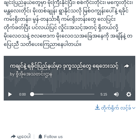
ချင်းပြည်နယ်တွေမှာ မိုးကြီးနိုင်ပြီး၊ စစ်ကိုင်းတိုင်း၊ မကွေးတိုင်း၊
မန္တလေးတိုင်း မိုးထစ်ချုန်း ရွာနိုင်သလို မြစ်ဝကျွန်းပေါ်နဲ့ ရခိုင်
ကမ်းရိုးတန်း၊ မွန်-တနင်္သာရီ ကမ်းရိုးတန်းတွေ လေပြင်း
တိုက်ခတ်ပြီး ပင်လယ်ပြင် လှိုင်းအသင့်အတင့် ရှိတယ်လို့
မိုးလေဝသနဲ့ ဇလဗေဒက မိုးလေဝသအခြေအနေကို အချိန်နဲ့ တ
ပြေးညီ သတိပေးကြေညာနေပါတယ်။
ကချင်နဲ့ ရခိုင်ပြည်နယ်မှာ ဒုက္ခသည်တွေ ရေဘေးသင့်
by
ဗွီအိုအေသတင်းဌာန
No media source currently available
0:00
5:15
တိုက်ရိုက် လင့်ခ်
မျှဝေပါ
Follow us