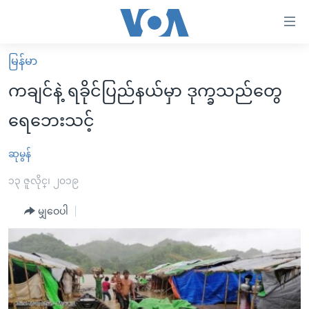
သုံး
ရ
လွယ်ကူ
မြန်မာ
မူလစာမျက်နှာ
စေ
ကချင်နဲ့ ရခိုင်ပြည်နယ်မှာ ဒုက္ခသည်တွေ
မြန်မာ
သည့်
ရေဘေးသင့်
ကမ္ဘာ့သတင်းများ
Link
ဗွီဒီယို
နိုင်ငံတကာ
ဆုမွန်
များ
သတင်းလွတ်လပ်ခွင့်
အမေရိကန်
၁၃ ဇူလိုင္၊ ၂၀၁၉
ပင်မ
ရပ်ဝန်းတခု လမ်းတခု အလွန်
တရုတ်
အကြောင်းအရာ
မျှဝေပါ
သို့
အင်္ဂလိပ်စာလေ့လာမယ်
အစ္စရေး-ပါလက်စတိုင်း
ကျော်
အပတ်စဉ်ကဏ္ဍများ
အမေရိကန်သုံးအီဒီယံ
ကြည့်
ရေဒီယိုနှင့်ရုပ်သံ အချက်အလက်များ
မကြေးမုံရဲ့ အင်္ဂလိပ်စာ
ရေဒီယို
ရန်
ပင်မ
ရေဒီယို/တီဗွီအစီအစဉ်
ရုပ်ရှင်ထဲက အင်္ဂလိပ်စာ
တီဗွီ