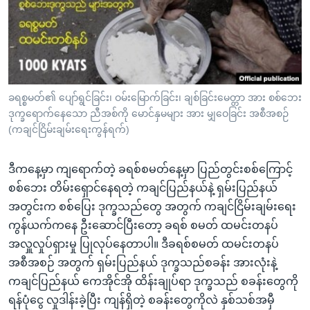
အ
သုတပဒေသာ အင်္ဂလိပ်စာ
ညွန်း
Learning English
စာမျက်နှာ
သို့
ဗွီအိုအေ လူမှုကွန်ယက်များ
ကျော်
ကြည့်
ခရစ္စမတ်၏ ပျော်ရွင်ခြင်း၊ ဝမ်းမြောက်ခြင်း၊ ချစ်ခြင်းမေတ္တာ အား စစ်ဘေး
ဒုက္ခရောက်နေသော ညီအစ်ကို မောင်နှမများ အား မျှဝေခြင်း အစီအစဉ်
ရန်
ဘာသာစကားများ
(ကချင်ငြိမ်းချမ်းရေးကွန်ရက်)
ရှာဖွေ
ရန်
ဒီကနေ့မှာ ကျရောက်တဲ့ ခရစ်စမတ်နေ့မှာ ပြည်တွင်းစစ်ကြောင့်
နေရာ
စစ်ဘေး တိမ်းရှောင်နေရတဲ့ ကချင်ပြည်နယ်နဲ့ ရှမ်းပြည်နယ်
သို့
အတွင်းက စစ်ပြေး ဒုက္ခသည်တွေ အတွက် ကချင်ငြိမ်းချမ်းရေး
ကျော်
ကွန်ယက်ကနေ ဦးဆောင်ပြီးတော့ ခရစ် စမတ် ထမင်းတနပ်
ရန်
အလှူလှုပ်ရှားမှု ပြုလုပ်နေတာပါ။ ဒီခရစ်စမတ် ထမင်းတနပ်
အစီအစဉ် အတွက် ရှမ်းပြည်နယ် ဒုက္ခသည်စခန်း အားလုံးနဲ့
ကချင်ပြည်နယ် ကေအိုင်အို ထိန်းချုပ်ရာ ဒုက္ခသည် စခန်းတွေကို
ရန်ပုံငွေ လှုဒါန်းခဲ့ပြီး ကျန်ရှိတဲ့ စခန်းတွေကိုလဲ နှစ်သစ်အမှီ