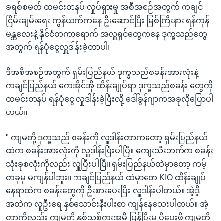
ခရစ်စမတ် ထမင်းတနပ် လှုပ်ရှားမှု အစီအစဉ်အတွက် ကချင်
ငြိမ်းချမ်းရေး ကွန်ယက်ကနေ ဦးဆောင်ပြီး မြစ်ကြီးနား ရန်ကုန်
မန္တလေးနဲ့ နိုင်ငံတကာရောက် အလှူရှင်တွေကနေ ဒုက္ခသည်တွေ
အတွက် ရန်ပုံငွေလှူဒါန်းခဲ့တာပါ။
ဒီအစီအစဉ်အတွက် ရှမ်းပြည်နယ် ဒုက္ခသည်စခန်းအားလုံးနဲ့
ကချင်ပြည်နယ် ကေအိုင်အို ထိန်းချုပ်ရာ ဒုက္ခသည်စခန်း တွေကို
ထမင်းတနပ် ရန်ပုံငွေ လှုဒါန်းခဲ့ပြီးလို့ ဒေါ်ခွန်ဂျာကအခုလိုပြောပါ
တယ်။
" ကျမတို့ ဒုက္ခသည် စခန်းကို လှူဒါန်းတာကတော့ ရှမ်းပြည်နယ်
ထဲက စခန်းအားလုံးကို လှူဒါန်းပြီးပါပြီ။ ကျေးသီးဘက်က စခန်း
သုံးခုစလုံးကိုလည်း လှူပြီးပါပြီ။ ရှမ်းပြည်နယ်ထဲမှာတော့ ကမ့်
တခုမှ မကျန်ပါဘူး။ ကချင်ပြည်နယ် ထဲမှာတေ KIO ထိန်းချုပ်
နေရာထဲက စခန်းတွေကို ဦးစားပေးပြီး လှူဒါန်းပါတယ်။ အဲ့ဒီ့
အထဲက လူဦးရေ နှစ်သောင်းနီးပါးစာ ကျန်နေသေးပါတယ်။ အဲ့
တာကိုလည်း ကျမတို့ နှစ်သစ်ကူးအမှီ ပြန်ပြီးမှ ပို့ပေးဖို့ ကျမတို့