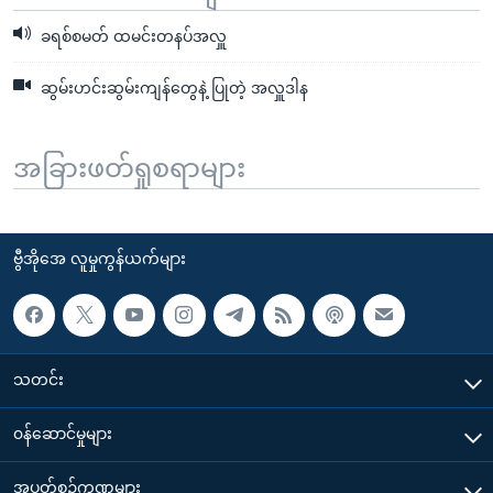
ခရစ်စမတ် ထမင်းတနပ်အလှူ
ဆွမ်းဟင်းဆွမ်းကျန်တွေနဲ့ ပြုတဲ့ အလှူဒါန
အခြားဖတ်ရှုစရာများ
ဗွီအိုအေ လူမှုကွန်ယက်များ
သတင်း
၀န်ဆောင်မှုများ
အပတ်စဉ်ကဏ္ဍများ