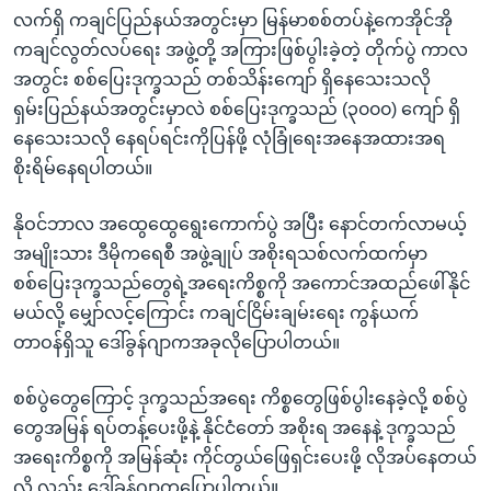
လက်ရှိ ကချင်ပြည်နယ်အတွင်းမှာ မြန်မာစစ်တပ်နဲ့ကေအိုင်အို
ကချင်လွတ်လပ်ရေး အဖွဲ့တို့ အကြားဖြစ်ပွါးခဲ့တဲ့ တိုက်ပွဲ ကာလ
အတွင်း စစ်ပြေးဒုက္ခသည် တစ်သိန်းကျော် ရှိနေသေးသလို
ရှမ်းပြည်နယ်အတွင်းမှာလဲ စစ်ပြေးဒုက္ခသည် (၃၀၀၀) ကျော် ရှိ
နေသေးသလို နေရပ်ရင်းကိုပြန်ဖို့ လုံခြုံရေးအနေအထားအရ
စိုးရိမ်နေရပါတယ်။
နိုဝင်ဘာလ အထွေထွေရွေးကောက်ပွဲ အပြီး နောင်တက်လာမယ့်
အမျိုးသား ဒီမိုကရေစီ အဖွဲ့ချုပ် အစိုးရသစ်လက်ထက်မှာ
စစ်ပြေးဒုက္ခသည်တွေရဲ့အရေးကိစ္စကို အကောင်အထည်ဖေါ်နိုင်
မယ်လို့ မျှော်လင့်ကြောင်း ကချင်ငြိမ်းချမ်းရေး ကွန်ယက်
တာဝန်ရှိသူ ဒေါ်ခွန်ဂျာကအခုလိုပြောပါတယ်။
စစ်ပွဲတွေကြောင့် ဒုက္ခသည်အရေး ကိစ္စတွေဖြစ်ပွါးနေခဲ့လို့ စစ်ပွဲ
တွေအမြန် ရပ်တန့်ပေးဖို့နဲ့ နိုင်ငံတော် အစိုးရ အနေနဲ့ ဒုက္ခသည်
အရေးကိစ္စကို အမြန်ဆုံး ကိုင်တွယ်ဖြေရှင်းပေးဖို့ လိုအပ်နေတယ်
လို့ လည်း ဒေါ်ခွန်ဂျာကပြောပါတယ်။