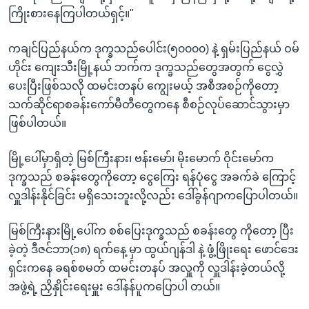
ကြိုးစားနေကြပါတယ်ရှင့်။"
ကချင်ပြည်နယ်က ဒုက္ခသည်ပေါင်း(၅၀၀၀၀) နဲ့ ရှမ်းပြည်နယ် ဝမ်
ဟိုင်း ကျေးသီးမြို့နယ် ဘက်က ဒုက္ခသည်တွေအတွက် ငွေလွှဲ
ပေးပြီးဖြစ်သလို ထမင်းတနပ် ကျွေးမယ့် အစီအစဉ်ကိုတော့
သက်ဆိုင်ရာစခန်းကော်မီတီတွေကနေ စီစဉ်လုပ်ဆောင်သွားမှာ
ဖြစ်ပါတယ်။
မြို့ပေါ်မှာရှိတဲ့ မြစ်ကြီးနား၊ ဗန်းမော်၊ မိုးမောက် ဝိုင်းမော်က
ဒုက္ခသည် စခန်းတွေကိုတော့ ငွေကြေး ရန်ပုံငွေ အခက်ခဲ ကြောင့်
လှူဒါန်းနိုင်ခြင်း မရှိသေးဘူးလို့လည်း ဒေါ်ခွန်ဂျာကပြောပါတယ်။
မြစ်ကြီးနားမြို့ပေါ်က စစ်ပြေးဒုက္ခသည် စခန်းတွေ ကိုတော့ ပြီး
ခဲ့တဲ့ ဒီဇင်ဘာ(၁၈) ရက်နေ့ မှာ ထွယ်ဂျန်ဒါ နဲ့ ဖွံ့ဖြိုးရေး ဖောင်ဒေး
ရှင်းကနေ ခရစ်စမတ် ထမင်းတနပ် အလှူကို လှူဒါန်းခဲ့တယ်လို့
အဖွဲ့ရဲ့ ညှိနှိုင်းရေးမှူး ဒေါ်နန်ပူကပြောပါ တယ်။