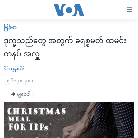
သုံး
ရ
လွယ်ကူ
မြန်မာ
မူလစာမျက်နှာ
စေ
ဒုက္ခသည်တွေ အတွက် ခရစ္စမတ် ထမင်း
မြန်မာ
သည့်
တနပ် အလှူ
ကမ္ဘာ့သတင်းများ
Link
ဗွီဒီယို
နိုင်ငံတကာ
နိုင်ကွန်းအိန်
များ
သတင်းလွတ်လပ်ခွင့်
အမေရိကန်
၂၅ ဒီဇင္ဘာ၊ ၂၀၁၅
ပင်မ
ရပ်ဝန်းတခု လမ်းတခု အလွန်
တရုတ်
အကြောင်းအရာ
မျှဝေပါ
သို့
အင်္ဂလိပ်စာလေ့လာမယ်
အစ္စရေး-ပါလက်စတိုင်း
ကျော်
အပတ်စဉ်ကဏ္ဍများ
အမေရိကန်သုံးအီဒီယံ
ကြည့်
ရေဒီယိုနှင့်ရုပ်သံ အချက်အလက်များ
မကြေးမုံရဲ့ အင်္ဂလိပ်စာ
ရေဒီယို
ရန်
ပင်မ
ရေဒီယို/တီဗွီအစီအစဉ်
ရုပ်ရှင်ထဲက အင်္ဂလိပ်စာ
တီဗွီ