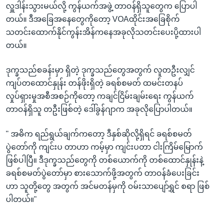
လှူဒါန်းသွားမယ်လို့ ကွန်ယက်အဖွဲ့ တာဝန်ရှိသူတွေက ပြောပါ
တယ်။ ဒီအခြေအနေတွေကိုတော့ VOAထိုင်းအခြေစိုက်
သတင်းထောက်နိုင်ကွန်းအိန်ကနေအခုလိုသတင်းပေးပို့ထားပါ
တယ်။
ဒုက္ခသည်စခန်းမှာ ရှိတဲ့ ဒုက္ခသည်တွေအတွက် လူတဦးလျှင်
ကျပ်တထောင်နှုန်း တန်ဖိုးရှိတဲ့ ခရစ်စမတ် ထမင်းတနပ်
လှုပ်ရှားမှုအစီအစဉ်ကိုတော့ ကချင်ငြိမ်းချမ်းရေး ကွန်ယက်
တာဝန်ရှိသူ တဦးဖြစ်တဲ့ ဒေါ်ခွန်ဂျာက အခုလိုပြောပါတယ်။
" အဓိက ရည်ရွယ်ချက်ကတော့ ဒီနှစ်ဆိုလို့ရှိရင် ခရစ်စမတ်
ပွဲတော်ကို ကျင်းပ တာဟာ ကမ့်မှာ ကျင်းပတာ ငါးကြိမ်မြောက်
ဖြစ်ပါပြီ။ ဒီဒုက္ခသည်တွေကို တစ်ယောက်ကို တစ်ထောင်နှုန်းနဲ့
ခရစ်စမတ်ပွဲတော်မှာ စားသောက်ဖို့အတွက် တာဝန်ခံပေးခြင်း
ဟာ သူတို့တွေ အတွက် အင်မတန်မှကို ဝမ်းသာပျော်ရွှင် စရာ ဖြစ်
ပါတယ်။"