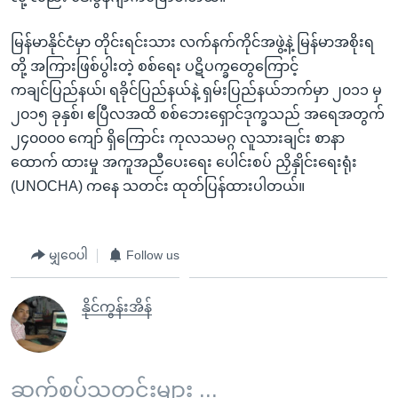
မြန်မာနိုင်ငံမှာ တိုင်းရင်းသား လက်နက်ကိုင်အဖွဲ့နဲ့ မြန်မာအစိုးရ
တို့ အကြားဖြစ်ပွါးတဲ့ စစ်ရေး ပဋိပက္ခတွေကြောင့်
ကချင်ပြည်နယ်၊ ရခိုင်ပြည်နယ်နဲ့ ရှမ်းပြည်နယ်ဘက်မှာ ၂၀၁၁ မှ
၂၀၁၅ ခုနှစ်၊ ဧပြီလအထိ စစ်ဘေးရှောင်ဒုက္ခသည် အရေအတွက်
၂၄၀၀၀၀ ကျော် ရှိကြောင်း ကုလသမဂ္ဂ လူသားချင်း စာနာ
ထောက် ထားမှု အကူအညီပေးရေး ပေါင်းစပ် ညှိနှိုင်းရေးရုံး
(UNOCHA) ကနေ သတင်း ထုတ်ပြန်ထားပါတယ်။
မျှဝေပါ
Follow us
နိုင်ကွန်းအိန်
ဆက်စပ်သတင်းများ ...