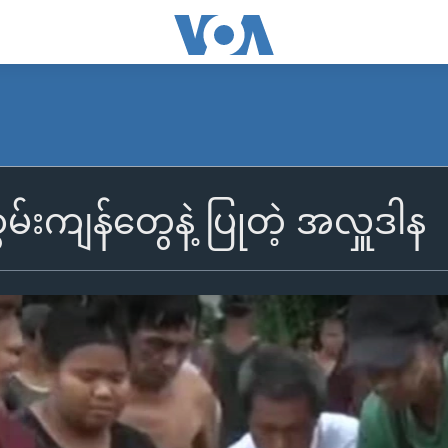
မ်းကျန်တွေနဲ့ ပြုတဲ့ အလှူဒါန