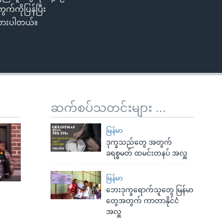
ွက်ကိုပြန်ပြီး
်ထားပါတယ်။
ဆက်စပ်သတင်းများ ...
မြန်မာ
ဒုက္ခသည်တွေ အတွက်
ခရစ္စမတ် ထမင်းတနပ် အလှူ
မြန်မာ
ဘေးဒုက္ခရောက်သူတွေ မြန်မာ
တွေအတွက် ကာတာနိုင်ငံ
အလှူ