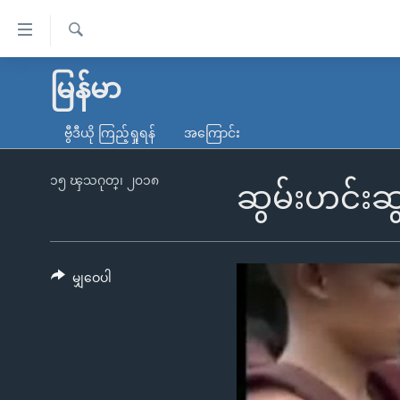
သုံး
ရ
ရှာဖွေ
လွယ်ကူ
မူလစာမျက်နှာ
မြန်မာ
ရ
စေ
မြန်မာ
လာ
ဗွီဒီယို ကြည့်ရှုရန်
အကြောင်း
သည့်
ဒ်
ကမ္ဘာ့သတင်းများ
Link
ဗွီဒီယို
နိုင်ငံတကာ
၁၅ ၾသဂုတ္၊ ၂၀၁၈
ဆွမ်းဟင်းဆွ
များ
သတင်းလွတ်လပ်ခွင့်
အမေရိကန်
ပင်မ
ရပ်ဝန်းတခု လမ်းတခု အလွန်
တရုတ်
အကြောင်းအရာ
အင်္ဂလိပ်စာလေ့လာမယ်
အစ္စရေး-ပါလက်စတိုင်း
မျှဝေပါ
သို့
အပတ်စဉ်ကဏ္ဍများ
အမေရိကန်သုံးအီဒီယံ
ကျော်
ကြည့်
ရေဒီယိုနှင့်ရုပ်သံ အချက်အလက်များ
မကြေးမုံရဲ့ အင်္ဂလိပ်စာ
ရေဒီယို
ရန်
ရေဒီယို/တီဗွီအစီအစဉ်
ရုပ်ရှင်ထဲက အင်္ဂလိပ်စာ
တီဗွီ
ပင်မ