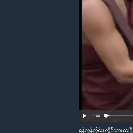
သုတပဒေသာ အင်္ဂလိပ်စာ
အ
ညွန်း
စာမျက်နှာ
သို့
ကျော်
ကြည့်
ရန်
ရှာဖွေ
ရန်
နေရာ
သို့
ကျော်
ရန်
0:00
ရန်ကုန်တိုင်း၊ လှိုင်သာ