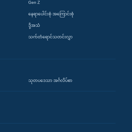
Gen Z
နေရာပေါင်းစုံ အကြောင်းစုံ
ဒို့အသံ
သက်တံရောင်သတင်းလွှာ
သုတပဒေသာ အင်္ဂလိပ်စာ