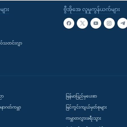
ုများ
ဗွီအိုအေ လူမှုကွန်ယက်များ
းလ်သတင်းလွှာ
ပညာ
မြန်မာပြည်မှပေးစာ
အနာဂတ်ကမ္ဘာ
မြင်ကွင်းကျယ်မှတ်စုများ
ကမ္ဘာတလွှားခရီးသွား