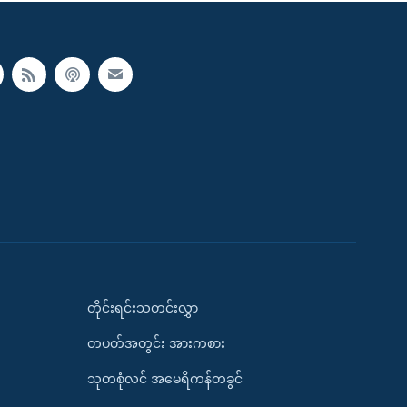
တိုင်းရင်းသတင်းလွှာ
တပတ်အတွင်း အားကစား
သုတစုံလင် အမေရိကန်တခွင်