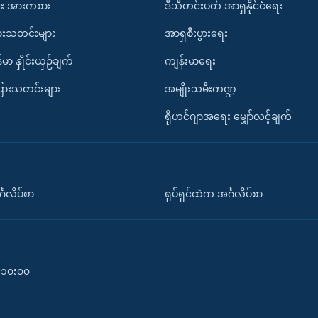
း အားကစား
ဒီသီတင်းပတ် အာရှနိုင်ငံရေး
ားသတင်းများ
အာရှစီးပွားရေး
်မာ နှိုင်းယှဉ်ချက်
ကျန်းမာရေး
ပြားသတင်းများ
အမျိုးသမီးကဏ္ဍ
ရိုဟင်ဂျာအရေး မျှော်လင့်ချက်
်္ဂလိပ်စာ
ရုပ်ရှင်ထဲက အင်္ဂလိပ်စာ
၀-၁၀း၀၀