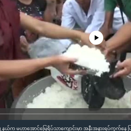
No media source currently availa
ယာမြို့နယ်က မဟာအောင်မြေရိပ်သာကျောင်းမှာ အနီးအနားရပ်ကွက်နေ ပ