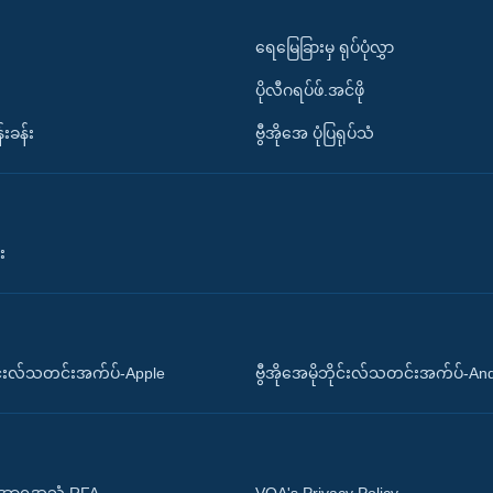
ရေမြေခြားမှ ရုပ်ပုံလွှာ
ပိုလီဂရပ်ဖ်.အင်ဖို
်းခန်း
ဗွီအိုအေ ပုံပြရုပ်သံ
း
ိုင်းလ်သတင်းအက်ပ်-Apple
ဗွီအိုအေမိုဘိုင်းလ်သတင်းအက်ပ်-An