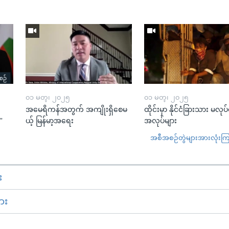
၀၁ မတ္၊ ၂၀၂၅
၀၁ မတ္၊ ၂၀၂၅
အမေရိကန်အတွက် အကျိုးရှိစေမ
ထိုင်းမှာ နိုင်ငံခြားသား မလုပ
”
ယ့် မြန်မာ့အရေး
အလုပ်များ
အစီအစဉ်တွဲများအားလုံးကြည့
း
ား