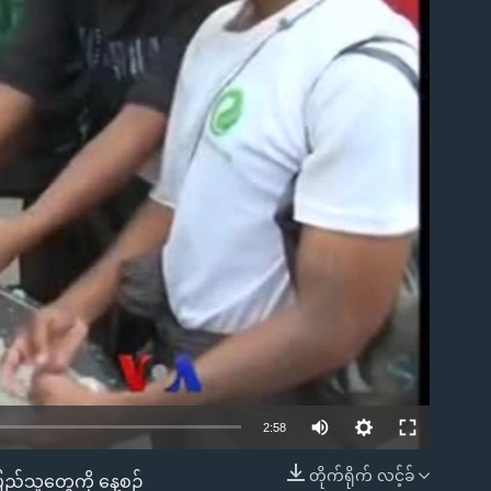
ble
2:58
တိုက်ရိုက် လင့်ခ်
ြည်သူတွေကို နေ့စဉ်
EMBED