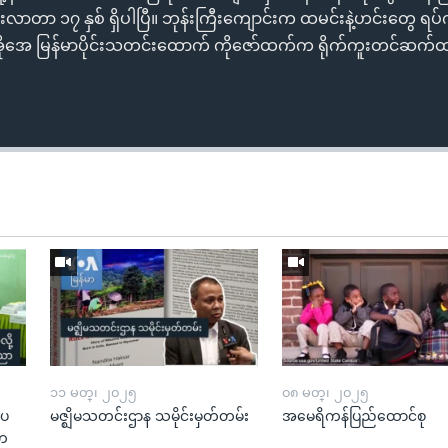
န်းလာတာ ၁၇ နှစ် ရှိပါပြီ။ ဘုန်းကြီးကျောင်းက ထမင်းနဲ့ဟင်းတွေ ရပ်က
ဗွီအိုအေ မြန်မာပိုင်းသတင်းထောက် ကိုဇော်ထက်က ရိုက်ကူးတင်ဆက
၁၁ မတ္၊ ၂၀၂၅
၀၈ မတ္၊ ၂၀၂၅
းပ
မဇ္ဈိမသတင်းဌာန သမိုင်းမှတ်တမ်း
အမေရိကန်ပြည်ထောင်စု
“တ