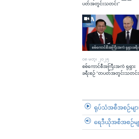
ပတ်အတွင်းသတင်း”
၀၈ မတ္၊ ၂၀၂၅
စစ်ကောင်စီအကြီးအကဲ ရုရှား
ခရီးစဉ် “တပတ်အတွင်းသတင်း
ရုပ်သံအစီအစဉ်မျာ
ရေဒီယိုအစီအစဉ်မျ