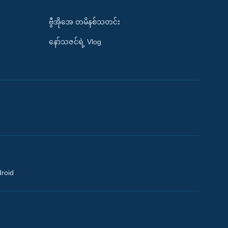
ဗွီအိုအေ တမိနစ်သတင်း
နော်သဇင်ရဲ့ Vlog
droid