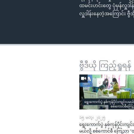
ထမင်းဟင်းတွေ ပုံမှန်လှူဒါ
လှူဒါန်းနေတဲ့အကြောင်း 
ဗွီဒီယို ကြည့်ရှုရန်
၁၅ မတ္၊ ၂၀၂၅
ရွေးကောက်ပွဲ နှစ်ကုန်ပိုင်းကျင်
မယ်လို့ စစ်ကောင်စီ ကြေညာ 