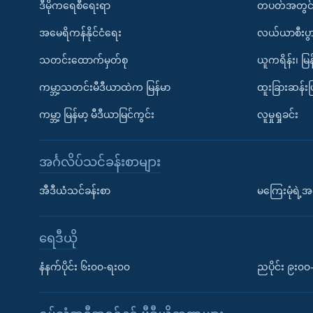
ဒီမိုကရေစီရေးရာ
တပတ်အတွင်
အမေရိကန်နိုင်ငံရေး
လယ်ယာစီးပွ
သတင်းထောက်မှတ်စု
ယူကရိန်း၊ မြန
ကမ္ဘာ့သတင်းမီဒီယာထဲက မြန်မာ
ထူးခြားဆန်း
ကမ္ဘာ့ မြန်မာ့ မီဒီယာမြင်ကွင်း
လူမှုရှုခင်း
အင်္ဂလိပ်သင်ခန်းစာများ
အီဒီယံသင်ခန်းစာ
မကြေးမုံရဲ့အင
ရေဒီယို
နံနက်ပိုင်း ၆း၀၀-ရး၀၀
ညပိုင်း ၉း၀