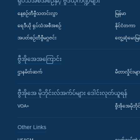
ရုပ်သံအစီအစဉ်နှင့် ဗွီဒီယိုကဏ္ဍများ
နေ့စဉ်တီဗွီသတင်းလွှာ
မြန်မာ
ရေဒီယို ရုပ်သံအစီအစဉ်
နိုင်ငံတကာ
အပတ်စဉ်တီဗွီမဂ္ဂဇင်း
တွေ့ဆုံမေးမြန
ဗွီအိုအေအကြောင်း
ဌာနမိတ်ဆက်
မီတာလှိုင်းမျာ
ဗွီအိုအေ မိုဘိုင်းလ်အက်ပ်များ ဒေါင်းလုတ်ယူရန်
Learning English
VOA+
ဗွီအိုအေမိုဘ
ဗွီအိုအေ လူမှုကွန်ယက်များ
Other Links