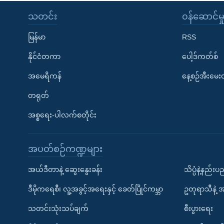
သတင်း
၀န်ဆောင်မှ
မြန်မာ
RSS
နိုင်ငံတကာ
ပေါ့ဒ်ကတ်စ်
အမေရိကန်
နေ့စဉ်အီးမေ
တရုတ်
အစ္စရေး-ပါလက်စတိုင်း
အပတ်စဉ်ကဏ္ဍများ
အယ်ဒီတာနဲ့ ဆွေးနွေးခန်း
သိပ္ပံနဲ့နည်း
ဒီမိုကရေစီ၊ လူ့အခွင့်အရေးနှင့် ခေတ်ပြိုင်ကမ္ဘာ
ဥတုရာသီနဲ့ 
သတင်းသုံးသပ်ချက်
စီးပွားရေး