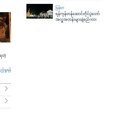
မြန်မာ
ရန်ကုန်တန်ဆောင်တိုင်ပွဲတော်
အလှူအတန်းများနဲ့စည်ကား
်ရတဲ့
်ရှုရန်