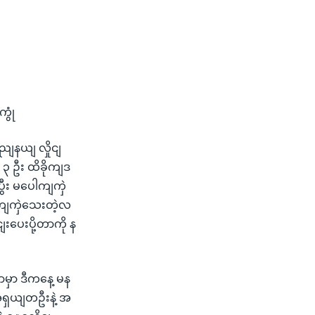
ွုံ
ညျနယျ လှိုငျ
 ၃ ဦး ထိခိုကျဒ
ီး မပေါကျကှဲ
ါကျကှဲသေးတဲ့လ
းပေးပို့တာကို န
မှာ ဒီကနေ့ မန
ရှယျတဦးနဲ့ အ