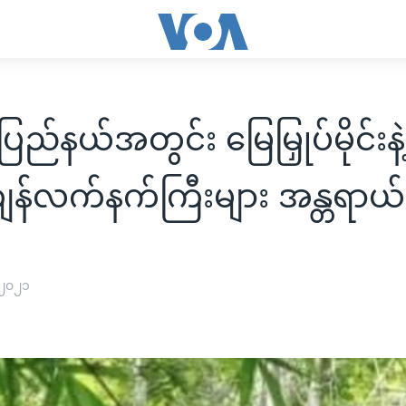
်နယ်အတွင်း မြေမြှုပ်မိုင်းနဲ့
်လက်နက်ကြီးများ အန္တရာယ်
 ၂၀၂၁