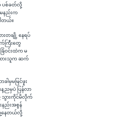
ပစ်ခတ်လို့
် မနည်းက
ပါတယ်။
သားတချို့ နေရပ်
နက်ကြီးတွေ
ခြံဝင်းထဲက မ
ရာရထားသူက ဆက်
တခါမှမမြင်ဖူး
နေ့ညမှပဲ ပြန်လာ
 သွားကိုင်မိလိုက်
်းနည်းအစွန်
ေ့နေတယ်လို့