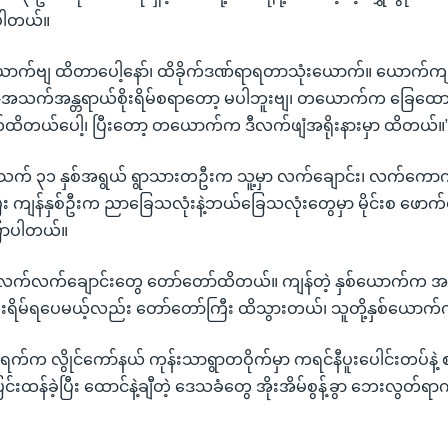
ပါတယ်။
ံးယောက်ဗျ ထိတာပေါ့နော်၊ ထိခိုက်ဒဏ်ရာရတာသုံးယောက်။ ယောက်
း-အသက်အန္တရာယ်စိုးရိမ်စရာတော့ မပါဘူးဗျ၊ တယောက်က ခြေထော
က်ထိတယ်ပေါ့၊ ပြီးတော့ တယောက်က ဒီလက်ဖျံအရိုးနားမှာ ထိတယ်။
သက် ၃၁ နှစ်အရွယ် ရွာသားတဦးက သူ့မှာ လက်ချောင်း၊ လက်ကောက
ီး ကျန်နှစ်ဦးက ညာခြေသလုံးနဲ့ဘယ်ခြေသလုံးတွေမှာ မိုင်းစ ဖော
ပြောပါတယ်။
လက်လက်ချောင်းတွေ တော်တော်ထိတယ်။ ကျန်တဲ့ နှစ်ယောက်က 
းရိမ်ရပေမယ့်လည်း တော်တော်ကြီး ထိသွားတယ်၊ သူတို့နှစ်ယောက်
်က လွိုင်ကော်နယ် ကုန်းသာရွာတဝိုက်မှာ ကရင်နီပူးပေါင်းတပ်နဲ့
င်းထန်ခဲ့ပြီး ထောင်နဲ့ချီတဲ့ ဒေသခံတွေ အိုးအိမ်စွန့်ခွာ ဘေးလွတ်ရ