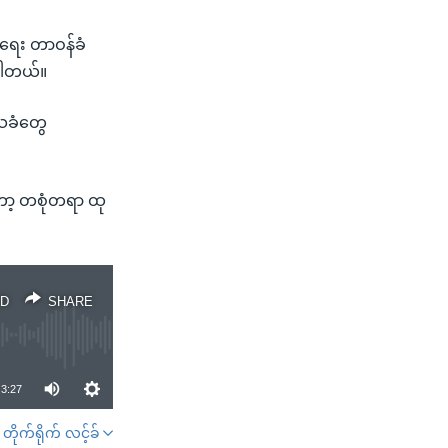
းရေး တာဝန်ခံ
းပါတယ်။
ေသခံတွေ
ော့ တစုံတရာ ထု
D
SHARE
3:27
တိုက်ရိုက် လင့်ခ်
SHARE