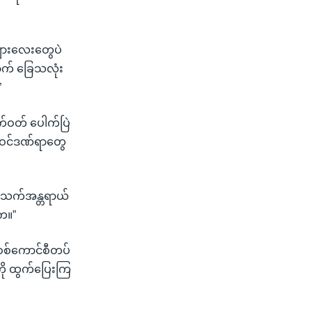
ကျားလေးတွေပဲ
က် ခြေသလုံး
”
်ဝတ် ပေါက်ပြဲ
က်ဝင်ဒဏ်ရာတွေ
အသက်အန္တရာယ်
က။”
 စစ်ကောင်စီတပ်
ာကို ထွက်ပြေးကြ