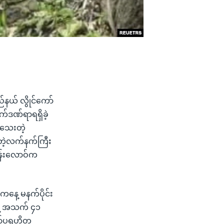
်နယ် လွိုင်ကော်
က်ဒဏ်ရာရရှိခဲ့
ဲသေးတဲ့
းတဲ့လက်နက်ကြီး
 နန်းလောဝ်က
ကနေ့ မနက်ပိုင်း
ဲ့ အသက် ၄၁
ကော်ပရဟိတ