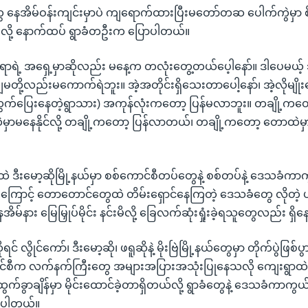
နေအိမ်ဝန်းကျင်းမှာပဲ ကျရောက်ထားပြီးမတော်တဆ ပေါက်ကွဲမှာ စို
းလို့ နောက်ထပ် ရွာခံတဦးက ပြောပါတယ်။
ေရာရဲ့ အရှေ့မှာဆိုလည်း မနေ့က တလုံးတွေ့တယ်ပေ့ါနော်။ ဒါပေမယ့
တို့လည်းမကောက်ရဲဘူး။ အဲ့အတိုင်းရှိသေးတာပေါ့နော်၊ အဲ့လိုမျိုး
့်ထွက်ပြေးနေတဲ့ရွာသား) အကုန်လုံးကတော့ ပြန်မလာဘူး။ တချို့ကတေ
ဲမှာမနေနိုင်လို့ တချို့ကတော့ ပြန်လာတယ်၊ တချို့ကတော့ တောထဲမ
ီးမော့ဆိုမြို့နယ်မှာ စစ်ကောင်စီတပ်တွေနဲ့ စစ်တပ်နဲ့ ဒေသခံကာကွ
ေကြောင့် တောတောင်တွေထဲ တိမ်းရှောင်နေကြတဲ့ ဒေသခံတွေ လိုတဲ့ ပ
အိမ်နား မြေမြှုပ်မိုင်း နင်းမိလို့ ခြေလက်ဆုံးရှုံးခဲ့ရသူတွေလည်း ရှ
လွိုင်ကော်၊ ဒီးမော့ဆို၊ ဖရူဆိုနဲ့ မိုးဗြဲမြို့နယ်တွေမှာ တိုက်ပွဲဖြစ်ပွားခ
င်စီက လက်နက်ကြီးတွေ အများအပြားအသုံးပြုနေသလို ကျေးရွာထဲ
ည်ထွက်ခွာချိန်မှာ မိုင်းထောင်ခဲ့တာရှိတယ်လို့ ရွာခံတွေနဲ့ ဒေသခံကာက
ြပါတယ်။