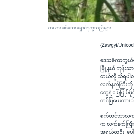
ကယား စစ်ဘေးရှောင်ဒုက္ခသည်များ
{Zawgyi/Unicod
ဒေသခံကာကွယ်ရေးအ
မြို့နယ် ကုန်းသာ
တယ်လို့ သိရပါတ
လက်နက်ကြီးကို 
တွေနဲ့ မြေမြုပ်
တင်ပြပေးထားပ
စက်တင်ဘာလကုန်လေ
က လက်နက်ကြီးပ
အရွယ်တဦး၊ ပေါင်း