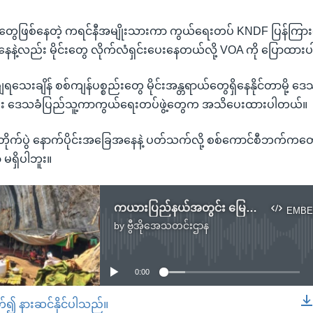
်ပွဲတွေဖြစ်နေတဲ့ ကရင်နီအမျိုးသားကာ ကွယ်ရေးတပ် KNDF ပြန်ကြာ
ေနဲ့လည်း မိုင်းတွေ လိုက်လံရှင်းပေးနေတယ်လို့ VOA ကို ပြောထာ
ျရသေးချိန် စစ်ကျန်ပစ္စည်းတွေ မိုင်းအန္တရာယ်တွေရှိနေနိုင်တာမို့ ဒ
်း ဒေသခံပြည်သူ့ကာကွယ်ရေးတပ်ဖွဲ့တွေက အသိပေးထားပါတယ်။
ုက်ပွဲ နောက်ပိုင်းအခြေအနေနဲ့ ပတ်သက်လို့ စစ်ကောင်စီဘက်ကတ
မရှိပါဘူး။
ကယားပြည်နယ်အတွင်း မြေမြှုပ်မိုင်းနဲ့လက်ကျန်လက်နက်ကြီးများ အန္တရာယ်ကြုံ
EMBE
by
ဗွီအိုအေသတင်းဌာန
No media source currently available
0:00
တ်၍ နားဆင်နိုင်ပါသည်။
EMBED