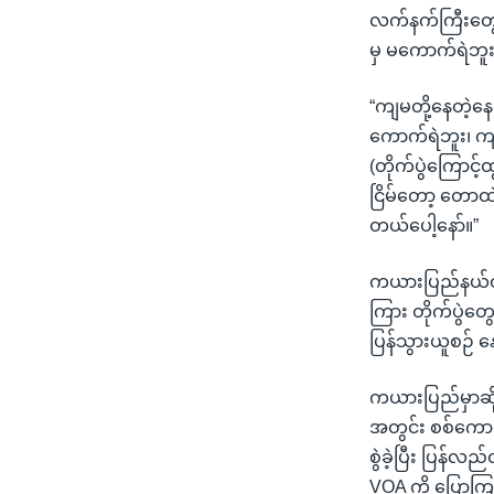
လက်နက်ကြီးတွေ 
မှ မကောက်ရဲဘူ
“ကျမတို့နေတဲ့န
ကောက်ရဲဘူး၊ ကျမ
(တိုက်ပွဲကြောင
ငြိမ်တော့ တောထ
တယ်ပေါ့နော်။”
ကယားပြည်နယ်ထဲ ဒ
ကြား တိုက်ပွဲတွ
ပြန်သွားယူစဉ် နေ
ကယားပြည်မှာဆိုရင် 
အတွင်း စစ်ကော
စွဲခဲ့ပြီး ပြန်လ
VOA ကို ပြောက