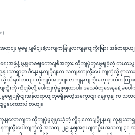
e}
ှငျး မွမွေုပျမိုငျးနဲ့လကျကနြျလကျနကျကွီးမြား အန်တရာယျက
အဖှဲ့နဲ့ မွနျမာစဈကောငျစီအကွား တိုကျပှဲတှဖွေဈခဲ့တဲ့ ကယားပွ
ုနျးသာရှာမှာ ဒီနေ့မနကျပိုငျးက လကျနကျကွီးပေါကျကှဲလို့ ရှာသား
လို့ သိရပါတယျ။ တိုကျပှဲအတှငျး လကျနကျကွီးတှေ ရှာထဲကထြားပွ
ွီးကို ကိုငျမိလို့ ပေါကျကှဲမှုဖွဈတာပါ။ ဒသေခံတှအေနနေဲ့ မပေ
့ မွမွေုပျမိုငျးအန်တရာယျတှရှေိနတေဲ့အကွောငျး ရနျကုနျ က သတငျ
ငျပွပေးထားပါတယျ။
ောကျက တိုကျပှဲဖွဈပှားခဲ့တဲ့ လှိုငျကောျမွို့နယျ ကုနျးသာရှာ
ျနကျကွီးပေါကျကှဲလို့ အသကျ ၂၉ နှဈအရှယျတဦး၊ အသကျ ၃၁ အ