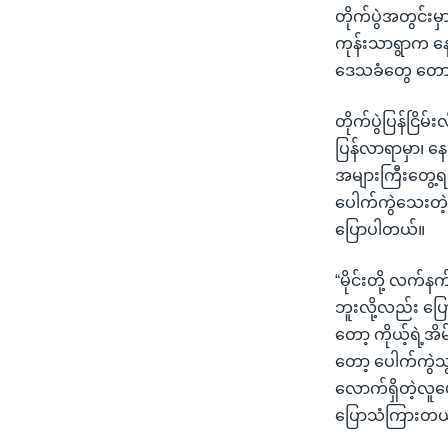
တိုက်ပွဲအတွင်း
ကုန်းသာရွာက နေ
ဒေသခံတွေ တော
တိုက်ပွဲပြန်ငြိမ
ပြန်လာရာမှာ၊ နေ
အများကြီးတွေ့
ပေါက်ကွဲသေးတဲ့
ပြောပါတယ်။
“မိုင်းတို့ လက
ဘူးလို့လည်း ပြေ
တော့ ကိုယ့်ရဲ့အိ
တော့ ပေါက်ကွဲသ
လောက်ရှိတဲ့လူပ
ပြောသံကြားတယ်ပ