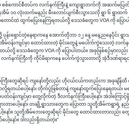
မှာ စစ်ကောင်စီတပ်က လက်နက်ကြီးနဲ့ ကျေးရွာဘက်ကို အဆက်မပြတ် 
အိမ် ၁၀ လုံးထက်မနည်း မီးလောင်ပျက်စီးသွားသလို ရွာ ၆ ရွာထက
တောင်ထဲ ထွက်ပြေးနေကြရတယ်လို့ ဒေသခံတွေက VOA ကို ပြော
်းလို့ ပုန်းရှောင်တဲ့နေရာကနေ အောက်တိုဘာ ၁၂ နေ့ မနေ့ညနေပိုင်း ရွာ
အိမ်ဝန်းကျင်မှာ ထောင်ထားတဲ့ မိုင်းတွေနဲ့ မပေါက်ကွဲသေးတဲ့ လက်
ရတယ်လို့ ဒေသခံတွေက VOA ကို ပြောပါတယ်။ အခုဖြစ်စဉ်မှာလည်း 
 လက်နက်ကြီးကို ကိုင်မိရာကနေ ပေါက်ကွဲသွားတာလို့ အဲ့ဒီဒဏ်
်နက်ကြီးတွေဆိုရင် ကျနော်တို့လည်း ဟိုငယ်ငယ်ကတည်းက အခုချိန်ထိ 
ာလို့ရတယ်ပေါ့နော်၊ တိုက်ပွဲဖြစ်တာနဲ့ ကျနော်ထွက်ပြေးနေရတယ်၊ မ
မ်ပတ်ဝန်းကျင်မှာ တွေ့လိုက်တဲ့ ဒီလက်နက်ကြီးပေါ့နော်၊ အဲဒါကြောင့်မို့
ွားတာပေါ့နော်၊ တချို့ရွာသားတွေက ပြောတာ သူတို့အိမ်ကရွာရဲ့ နည
ေါ့နော်။ သူတို့အိမ်ဘေးတွေဆိုရင် မိုင်းတွေ ထောင်ထားတာလည်း တွ
ေါ့နော်။ ဒါလည်းရှိတယ်တဲ့။”