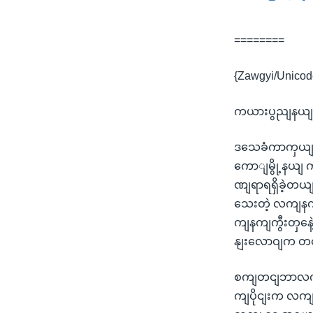
========
{Zawgyi/Unicod
ကယားပွညျနယျအတ
ဒသေခံကာကှယျရေး
ကောျမွို့နယျ က
ဏျရာရရှိခဲ့တယျ
သေးတဲ့ လကျနကျက
ကျနကျကွီးတှနေဲ
နျးလောဝျက တ
စကျတငျဘာလကုနျလ
ကျပိုငျးက လက