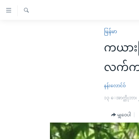
သုံး
ရ
ရှာဖွေ
လွယ်ကူ
မူလစာမျက်နှာ
မြန်မာ
ရ
စေ
မြန်မာ
လာ
ကယားပြည
သည့်
ဒ်
ကမ္ဘာ့သတင်းများ
Link
ဗွီဒီယို
နိုင်ငံတကာ
လက်ကျန
များ
သတင်းလွတ်လပ်ခွင့်
အမေရိကန်
ပင်မ
ရပ်ဝန်းတခု လမ်းတခု အလွန်
တရုတ်
နန်းလောင်ဝ်
အကြောင်းအရာ
အင်္ဂလိပ်စာလေ့လာမယ်
အစ္စရေး-ပါလက်စတိုင်း
၁၃ ေအာက္တိုဘာ၊
သို့
အပတ်စဉ်ကဏ္ဍများ
အမေရိကန်သုံးအီဒီယံ
ကျော်
မျှဝေပါ
ကြည့်
ရေဒီယိုနှင့်ရုပ်သံ အချက်အလက်များ
မကြေးမုံရဲ့ အင်္ဂလိပ်စာ
ရေဒီယို
ရန်
ရေဒီယို/တီဗွီအစီအစဉ်
ရုပ်ရှင်ထဲက အင်္ဂလိပ်စာ
တီဗွီ
ပင်မ