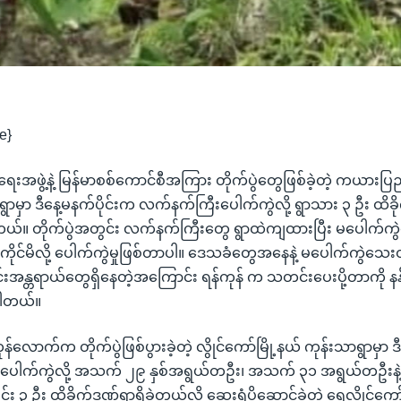
e}
ဖွဲ့နဲ့ မြန်မာစစ်ကောင်စီအကြား တိုက်ပွဲတွေဖြစ်ခဲ့တဲ့ ကယားပြည
ရွာမှာ ဒီနေ့မနက်ပိုင်းက လက်နက်ကြီးပေါက်ကွဲလို့ ရွာသား ၃ ဦး ထိခို
ယ်။ တိုက်ပွဲအတွင်း လက်နက်ကြီးတွေ ရွာထဲကျထားပြီး မပေါက်ကွ
ကိုင်မိလို့ ပေါက်ကွဲမှုဖြစ်တာပါ။ ဒေသခံတွေအနေနဲ့ မပေါက်ကွဲသေ
မိုင်းအန္တရာယ်တွေရှိနေတဲ့အကြောင်း ရန်ကုန် က သတင်းပေးပို့တာကို
ါတယ်။
ာက်က တိုက်ပွဲဖြစ်ပွားခဲ့တဲ့ လွိုင်ကော်မြို့နယ် ကုန်းသာရွာမှာ ဒီ
ေါက်ကွဲလို့ အသက် ၂၉ နှစ်အရွယ်တဦး၊ အသက် ၃၁ အရွယ်တဦးန
 ၃ ဦး ထိခိုက်ဒဏ်ရာရှိခဲ့တယ်လို့ ဆေးရုံပို့ဆောင်ခဲ့တဲ့ ရွှေလွိုင်