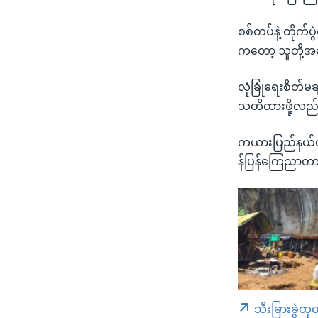
စစ်တပ်နဲ့ တိုက
ကတော့ သူတို့အန
လုံခြုံရေးစိတ်မခ
သတိထားဖို့လည
ကယားပြည်နယ်တိ
န်ပြန်ကြေညာတာ 
သီးခြားခွဲထု