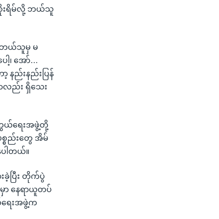
းရိမ်လို့ ဘယ်သူ
် ဘယ်သူမှ မ
ပေါ့၊ အော်…
ာ့ နည်းနည်းပြန်
ှာလည်း ရှိသေး
ယ်ရေးအဖွဲ့တို့
စ္စည်းတွေ အိမ်
ိနေပါတယ်။
ဲ့ပြီး တိုက်ပွဲ
မှာ နေရာယူတပ်
ွယ်ရေးအဖွဲ့က