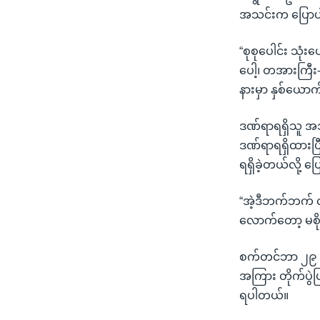
အသင်းက ပြော
“စုစုပေါင်း သု
ပေါ့၊ တအားကြီ
နားမှာ နှစ်ယော
ဒဏ်ရာရရှိသူ အ
ဒဏ်ရာရရှိထားပြ
ရရှိခဲ့တယ်လို့ 
“အဲ့ဒီဘက်ဘက် 
လောက်တော့ မစို
စက်တင်ဘာ ၂၉ ရက
အကြား တိုက်ပွဲပြ
ရပါတယ်။