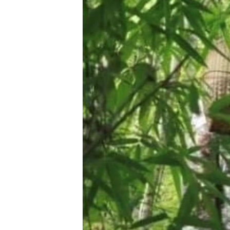
သုတပဒေသာ အင်္ဂလိပ်စာ
အ
ညွန်း
စာမျက်နှာ
သို့
ကျော်
ကြည့်
ရန်
ရှာဖွေ
ရန်
နေရာ
သို့
ကျော်
ရန်