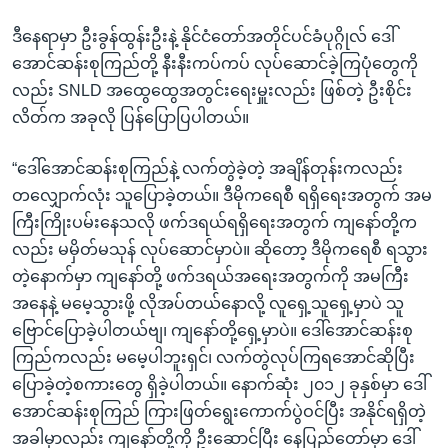
ဒီနေရာမှာ ဦးခွန်ထွန်းဦးနဲ့ နိုင်ငံတော်အတိုင်ပင်ခံပုဂ္ဂိုလ် ဒေါ်
အောင်ဆန်းစုကြည်တို့ နီးနီးကပ်ကပ် လုပ်ဆောင်ခဲ့ကြပုံတွေကို
လည်း SNLD အထွေထွေအတွင်းရေးမှူးလည်း ဖြစ်တဲ့ ဦးစိုင်း
လိတ်က အခုလို ပြန်ပြောပြပါတယ်။
“ဒေါ်အောင်ဆန်းစုကြည်နဲ့ လက်တွဲခဲ့တဲ့ အချိန်တုန်းကလည်း
တလျှောက်လုံး သူပြောခဲ့တယ်။ ဒီမိုကရေစီ ရရှိရေးအတွက် အမ
ကြီးကြိုးပမ်းနေသလို ဖက်ဒရယ်ရရှိရေးအတွက် ကျနော်တို့က
လည်း မမှိတ်မသုန် လုပ်ဆောင်မှာပဲ။ ဆိုတော့ ဒီမိုကရေစီ ရသွား
တဲ့နောက်မှာ ကျနော်တို့ ဖက်ဒရယ်အရေးအတွက်ကို အမကြီး
အနေနဲ့ မမေ့သွားဖို့ လိုအပ်တယ်နောလို့ လူရှေ့သူရှေ့မှာပဲ သူ
ဗြောင်ပြောခဲ့ပါတယ်ဗျ၊ ကျနော်တို့ရှေ့မှာပဲ။ ဒေါ်အောင်ဆန်းစု
ကြည်ကလည်း မမေ့ပါဘူးရှင်၊ လက်တွဲလုပ်ကြရအောင်ဆိုပြီး
ပြောခဲ့တဲ့စကားတွေ ရှိခဲ့ပါတယ်။ နောက်ဆုံး ၂၀၁၂ ခုနှစ်မှာ ဒေါ်
အောင်ဆန်းစုကြည် ကြားဖြတ်ရွေးကောက်ပွဲဝင်ပြီး အနိုင်ရရှိတဲ့
အခါမှာလည်း ကျနော်တို့ကို ဦးဆောင်ပြီး နေပြည်တော်မှာ ဒေါ်