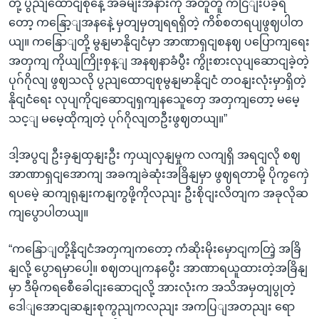
တို့ ပွညျထောငျစုနေ့ အခမျးအနားကို အတူတူ ကငြျးပခဲ့ရ
တော့ ကနြော့ျအနနေဲ့ မှတျမှတျရရရှိတဲ့ ကိစ်စတရပျဖွဈပါတ
ယျ။ ကနြောျတို့ မွနျမာနိုငျငံမှာ အာဏာရှငျစနဈ ပပြောကျရေး
အတှကျ ကိုယျကြိုးစှန့ျ အနဈနာခံပွီး ကွိုးစားလုပျဆောငျခဲ့တဲ့
ပုဂ်ဂိုလျ ဖွဈသလို ပွညျထောငျစုမွနျမာနိုငျငံ တဝနျးလုံးမှာရှိတဲ့
နိုငျငံရေး လုပျကိုငျဆောငျရှကျနသေူတှေ အတှကျတော့ မမေ့
သင့ျ မမေ့ထိုကျတဲ့ ပုဂ်ဂိုလျတဦးဖွဈတယျ။”
ဒါ့အပွငျ ဦးခှနျထှနျးဦး ကှယျလှနျမှုက လကျရှိ အရငျလို စဈ
အာဏာရှငျအောကျ အခကျခဲဆုံးအခြိနျမှာ ဖွဈရတာမို့ ပိုကွကှေဲ
ရပမေဲ့ ဆကျရုနျးကနျကွဖို့ကိုလညျး ဦးစိုငျးလိတျက အခုလိုဆ
ကျပွောပါတယျ။
“ကနြောျတို့နိုငျငံအတှကျကတော့ ကံဆိုးမိုးမှောငျကတြဲ့ အခြိ
နျလို့ ပွောရမှာပေါ့။ စဈတပျကနပွေီး အာဏာရယူထားတဲ့အခြိနျ
မှာ ဒီမိုကရစေီခေါငျးဆောငျလို့ အားလုံးက အသိအမှတျပွုတဲ့
ဒေါျအောငျဆနျးစုကွညျကလညျး အကပြျအတညျး ရော