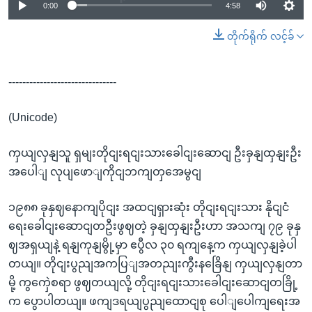
0:00
4:58
တိုက်ရိုက် လင့်ခ်
-------------------------------
(Unicode)
ကှယျလှနျသူ ရှမျးတိုငျးရငျးသားခေါငျးဆောငျ ဦးခှနျထှနျးဦး
အပေါျ လုပျဖောျကိုငျဘကျတှအေမွငျ
၁၉၈၈ ခုနှဈနောကျပိုငျး အထငျရှားဆုံး တိုငျးရငျးသား နိုငျငံ
ရေးခေါငျးဆောငျတဦးဖွဈတဲ့ ခှနျထှနျးဦးဟာ အသကျ ၇၉ ခုနှ
ဈအရှယျနဲ့ ရနျကုနျမွို့မှာ ဧပွီလ ၃၀ ရကျနေ့က ကှယျလှနျခဲ့ပါ
တယျ။ တိုငျးပွညျအကပြျအတညျးကွီးနခြေိနျ ကှယျလှနျတာ
မို့ ကွကှေဲစရာ ဖွဈတယျလို့ တိုငျးရငျးသားခေါငျးဆောငျတခြို့
က ပွောပါတယျ။ ဖကျဒရယျပွညျထောငျစု ပေါျပေါကျရေးအ