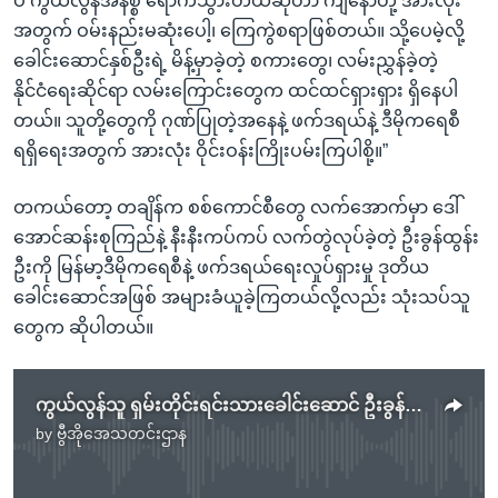
ပဲ ကွယ်လွန်အနိစ္စ ရောက်သွားတယ်ဆိုတာ ကျနော်တို့ အားလုံး
အတွက် ဝမ်းနည်းမဆုံးပေါ့၊ ကြေကွဲစရာဖြစ်တယ်။ သို့ပေမဲ့လို့
ခေါင်းဆောင်နှစ်ဦးရဲ့ မိန့်မှာခဲ့တဲ့ စကားတွေ၊ လမ်းညွှန်ခဲ့တဲ့
နိုင်ငံရေးဆိုင်ရာ လမ်းကြောင်းတွေက ထင်ထင်ရှားရှား ရှိနေပါ
တယ်။ သူတို့တွေကို ဂုဏ်ပြုတဲ့အနေနဲ့ ဖက်ဒရယ်နဲ့ ဒီမိုကရေစီ
ရရှိရေးအတွက် အားလုံး ဝိုင်းဝန်းကြိုးပမ်းကြပါစို့။”
တကယ်တော့ တချိန်က စစ်ကောင်စီတွေ လက်အောက်မှာ ဒေါ်
အောင်ဆန်းစုကြည်နဲ့ နီးနီးကပ်ကပ် လက်တွဲလုပ်ခဲ့တဲ့ ဦးခွန်ထွန်း
ဦးကို မြန်မာ့ဒီမိုကရေစီနဲ့ ဖက်ဒရယ်ရေးလှုပ်ရှားမှု ဒုတိယ
ခေါင်းဆောင်အဖြစ် အများခံယူခဲ့ကြတယ်လို့လည်း သုံးသပ်သူ
တွေက ဆိုပါတယ်။
ကွယ်လွန်သူ ရှမ်းတိုင်းရင်းသားခေါင်းဆောင် ဦးခွန်ထွန်းဦးအပေါ် လုပ်ဖော်ကိုင်ဘက်တွေအမြင်
by
ဗွီအိုအေသတင်းဌာန
No media source currently available