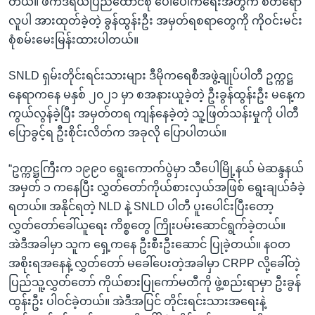
တယ်။ ဖက်ဒရယ်ပြည်ထောင်စု ပေါ်ပေါက်ရေးအတွက် စိတ်ရော
လူပါ အားထုတ်ခဲ့တဲ့ ခွန်ထွန်းဦး အမှတ်ရစရာတွေကို ကိုဝင်းမင်း
စုံစမ်းမေးမြန်းထားပါတယ်။
SNLD ရှမ်းတိုင်းရင်းသားများ ဒီမိုကရေစီအဖွဲ့ချုပ်ပါတီ ဥက္ကဋ္ဌ
နေရာကနေ မနှစ် ၂၀၂၁ မှာ စအနားယူခဲ့တဲ့ ဦးခွန်ထွန်းဦး မနေ့က
ကွယ်လွန်ခဲ့ပြီး အမှတ်တရ ကျန်နေခဲ့တဲ့ သူ့ဖြတ်သန်းမှုကို ပါတီ
ပြောခွင့်ရ ဦးစိုင်းလိတ်က အခုလို ပြောပါတယ်။
“ဥက္ကဋ္ဌကြီးက ၁၉၉၀ ရွေးကောက်ပွဲမှာ သီပေါမြို့နယ် မဲဆန္ဒနယ်
အမှတ် ၁ ကနေပြီး လွှတ်တော်ကိုယ်စားလှယ်အဖြစ် ရွေးချယ်ခံခဲ့
ရတယ်။ အနိုင်ရတဲ့ NLD နဲ့ SNLD ပါတီ ပူးပေါင်းပြီးတော့
လွှတ်တော်ခေါ်ယူရေး ကိစ္စတွေ ကြိုးပမ်းဆောင်ရွက်ခဲ့တယ်။
အဲဒီအခါမှာ သူက ရှေ့ကနေ ဦးစီးဦးဆောင် ပြုခဲ့တယ်။ နဝတ
အစိုးရအနေနဲ့ လွှတ်တော် မခေါ်ပေးတဲ့အခါမှာ CRPP လို့ခေါ်တဲ့
ပြည်သူ့လွှတ်တော် ကိုယ်စားပြုကော်မတီကို ဖွဲ့စည်းရာမှာ ဦးခွန်
ထွန်းဦး ပါဝင်ခဲ့တယ်။ အဲဒီအပြင် တိုင်းရင်းသားအရေးနဲ့