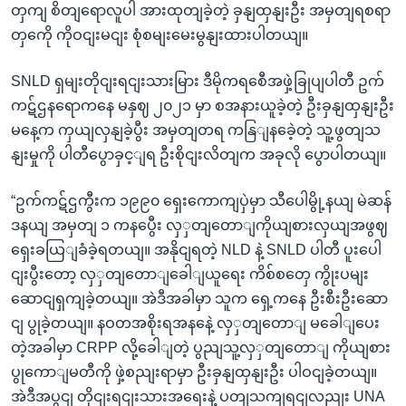
တှကျ စိတျရောလူပါ အားထုတျခဲ့တဲ့ ခှနျထှနျးဦး အမှတျရစရာ
တှကေို ကိုဝငျးမငျး စုံစမျးမေးမွနျးထားပါတယျ။
SNLD ရှမျးတိုငျးရငျးသားမြား ဒီမိုကရစေီအဖှဲ့ခြုပျပါတီ ဥက်
ကဋ်ဌနရောကနေ မနှဈ ၂၀၂၁ မှာ စအနားယူခဲ့တဲ့ ဦးခှနျထှနျးဦး
မနေ့က ကှယျလှနျခဲ့ပွီး အမှတျတရ ကနြျနခေဲ့တဲ့ သူ့ဖွတျသ
နျးမှုကို ပါတီပွောခှင့ျရ ဦးစိုငျးလိတျက အခုလို ပွောပါတယျ။
“ဥက်ကဋ်ဌကွီးက ၁၉၉၀ ရှေးကောကျပှဲမှာ သီပေါမွို့နယျ မဲဆန်
ဒနယျ အမှတျ ၁ ကနပွေီး လှှတျတောျကိုယျစားလှယျအဖွဈ
ရှေးခယြျခံခဲ့ရတယျ။ အနိုငျရတဲ့ NLD နဲ့ SNLD ပါတီ ပူးပေါ
ငျးပွီးတော့ လှှတျတောျခေါျယူရေး ကိစ်စတှေ ကွိုးပမျး
ဆောငျရှကျခဲ့တယျ။ အဲဒီအခါမှာ သူက ရှေ့ကနေ ဦးစီးဦးဆော
ငျ ပွုခဲ့တယျ။ နဝတအစိုးရအနနေဲ့ လှှတျတောျ မခေါျပေး
တဲ့အခါမှာ CRPP လို့ခေါျတဲ့ ပွညျသူ့လှှတျတောျ ကိုယျစား
ပွုကောျမတီကို ဖှဲ့စညျးရာမှာ ဦးခှနျထှနျးဦး ပါဝငျခဲ့တယျ။
အဲဒီအပွငျ တိုငျးရငျးသားအရေးနဲ့ ပတျသကျရငျလညျး UNA