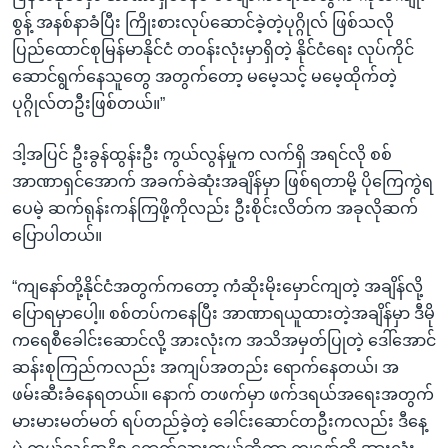
စွန့် အနစ်နာခံပြီး ကြိုးစားလုပ်ဆောင်ခဲ့တဲ့ပုဂ္ဂိုလ် ဖြစ်သလို
ပြည်ထောင်စုမြန်မာနိုင်ငံ တဝန်းလုံးမှာရှိတဲ့ နိုင်ငံရေး လုပ်ကိုင်
ဆောင်ရွက်နေသူတွေ အတွက်တော့ မမေ့သင့် မမေ့ထိုက်တဲ့
ပုဂ္ဂိုလ်တဦးဖြစ်တယ်။”
ဒါ့အပြင် ဦးခွန်ထွန်းဦး ကွယ်လွန်မှုက လက်ရှိ အရင်လို စစ်
အာဏာရှင်အောက် အခက်ခဲဆုံးအချိန်မှာ ဖြစ်ရတာမို့ ပိုကြေကွဲရ
ပေမဲ့ ဆက်ရုန်းကန်ကြဖို့ကိုလည်း ဦးစိုင်းလိတ်က အခုလိုဆက်
ပြောပါတယ်။
“ကျနော်တို့နိုင်ငံအတွက်ကတော့ ကံဆိုးမိုးမှောင်ကျတဲ့ အချိန်လို့
ပြောရမှာပေါ့။ စစ်တပ်ကနေပြီး အာဏာရယူထားတဲ့အချိန်မှာ ဒီမို
ကရေစီခေါင်းဆောင်လို့ အားလုံးက အသိအမှတ်ပြုတဲ့ ဒေါ်အောင်
ဆန်းစုကြည်ကလည်း အကျပ်အတည်း ရောက်နေတယ်၊ အ
ဖမ်းဆီးခံနေရတယ်။ နောက် တဖက်မှာ ဖက်ဒရယ်အရေးအတွက်
မားမားမတ်မတ် ရပ်တည်ခဲ့တဲ့ ခေါင်းဆောင်တဦးကလည်း ဒီနေ့