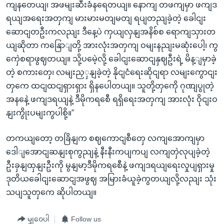
ကျနတေယျ၊ အဖမျးဆီးခံနရေတယျ။ နောကျ တဖကျမှာ ဖကျဒ
ရယျအရေးအတှကျ မားမားမတျမတျ ရပျတညျခဲ့တဲ့ ခေါငျး
ဆောငျတဦးကလညျး ဒီနေ့ပဲ ကှယျလှနျအနိစ်စ ရောကျသှားတ
ယျဆိုတာ ကနြောျတို့ အားလုံးအတှကျ ဝမျးနညျးမဆုံးပေါ့၊ ကွ
ကှေဲစရာဖွဈတယျ။ သို့ပမေဲ့လို့ ခေါငျးဆောငျနှဈဦးရဲ့ မိန့ျမှာခဲ့
တဲ့ စကားတှေ၊ လမျးညှှနျခဲ့တဲ့ နိုငျငံရေးဆိုငျရာ လမျးကွောငျး
တှကေ ထငျထငျရှားရှား ရှိနပေါတယျ။ သူတို့တှကေို ဂုဏျပွုတဲ့
အနနေဲ့ ဖကျဒရယျနဲ့ ဒီမိုကရစေီ ရရှိရေးအတှကျ အားလုံး ဝိုငျးဝ
နျးကွိုးပမျးကွပါစို့။”
တကယျတော့ တခြိနျက စဈကောငျစီတှေ လကျအောကျမှာ
ဒေါျအောငျဆနျးစုကွညျနဲ့ နီးနီးကပျကပျ လကျတှဲလုပျခဲ့တဲ့
ဦးခှနျထှနျးဦးကို မွနျမာ့ဒီမိုကရစေီနဲ့ ဖကျဒရယျရေးလှုပျရှားမှု
ဒုတိယခေါငျးဆောငျအဖွဈ အမြားခံယူခဲ့ကွတယျလို့လညျး သုံး
သပျသူတှကေ ဆိုပါတယျ။
မျှဝေပါ
Follow us