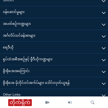
၀န်ဆောင်မှုများ
အပတ်စဉ်ကဏ္ဍများ
အင်္ဂလိပ်သင်ခန်းစာများ
ရေဒီယို
ရုပ်သံအစီအစဉ်နှင့် ဗွီဒီယိုကဏ္ဍများ
ဗွီအိုအေအကြောင်း
ဗွီအိုအေ မိုဘိုင်းလ်အက်ပ်များ ဒေါင်းလုတ်ယူရန်
Other Links
တိုက်ရိုက်
ဗွီအိုအေ မြန်မာနံနက်ခင်း