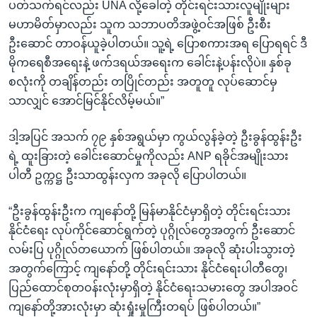
ပတ်သက်ရင်လည်း UNA လို့ခေါ်တဲ့ တိုင်းရင်းသားလူမျိုးများ
မဟာမိတ်မှာလည်း သူက သဘာပတိအဖွဲ့ဝင်အဖြစ် ဦးစီး
ဦးဆောင် တာဝန်ယူခဲ့ပါတယ်။ သူ့ရဲ့ ပြောစကားအရ ပြောရရင် ဒီ
မိုကရေစီအရေးနဲ့ ဖက်ဒရယ်အရေးက ခေါင်းနဲ့ပန်းလိုပဲ။ နှစ်ခု
စလုံးကို တချိန်တည်း တပြိုင်တည်း အတူတူ လုပ်ဆောင်မှ
သာလျှင် အောင်မြင်နိုင်လိမ့်မယ်။”
ဒါ့အပြင် အသက် ၇၉ နှစ်အရွယ်မှာ ကွယ်လွန်ခဲ့တဲ့ ဦးခွန်ထွန်းဦး
ရဲ့ ထူးခြားတဲ့ ခေါင်းဆောင်မှုကိုလည်း ANP ရခိုင်အမျိုးသား
ပါတီ ဥက္ကဋ္ဌ ဦးသာထွန်းလှက အခုလို ပြောပါတယ်။
“ဦးခွန်ထွန်းဦးက ကျနော်တို့ မြန်မာနိုင်ငံမှာရှိတဲ့ တိုင်းရင်းသား
နိုင်ငံရေး လုပ်ကိုင်ဆောင်ရွက်တဲ့ ပုဂ္ဂိုလ်တွေအတွက် ဦးဆောင်
လမ်းပြ ပုဂ္ဂိုလ်တယောက် ဖြစ်ပါတယ်။ အခုလို ဆုံးပါးသွားတဲ့
အတွက်ကြောင့် ကျနော်တို့ တိုင်းရင်းသား နိုင်ငံရေးပါတီတွေ၊
ပြည်ထောင်စုတဝန်းလုံးမှာရှိတဲ့ နိုင်ငံရေးသမားတွေ အပါအဝင်
ကျနော်တို့အားလုံးမှာ ဆုံးရှုံးမှုကြီးတရပ် ဖြစ်ပါတယ်။”