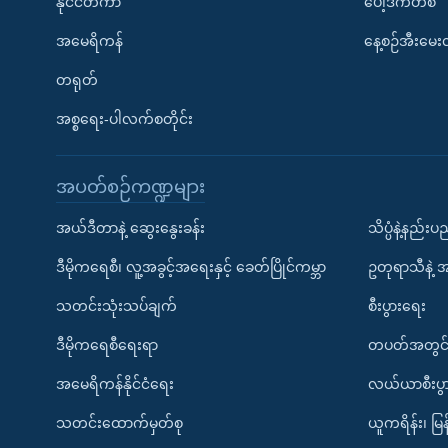
နိုင်ငံတကာ
ပေါ့ဒ်ကတ်စ်
အမေရိကန်
နေ့စဉ်အီးမေ
တရုတ်
အစ္စရေး-ပါလက်စတိုင်း
အပတ်စဉ်ကဏ္ဍများ
အယ်ဒီတာနဲ့ ဆွေးနွေးခန်း
သိပ္ပံနဲ့နည်း
ဒီမိုကရေစီ၊ လူ့အခွင့်အရေးနှင့် ခေတ်ပြိုင်ကမ္ဘာ
ဥတုရာသီနဲ့ 
သတင်းသုံးသပ်ချက်
စီးပွားရေး
ဒီမိုကရေစီရေးရာ
တပတ်အတွင်
အမေရိကန်နိုင်ငံရေး
လယ်ယာစီးပွ
သတင်းထောက်မှတ်စု
ယူကရိန်း၊ မြန