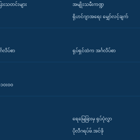
ပြားသတင်းများ
အမျိုးသမီးကဏ္ဍ
ရိုဟင်ဂျာအရေး မျှော်လင့်ချက်
်္ဂလိပ်စာ
ရုပ်ရှင်ထဲက အင်္ဂလိပ်စာ
၀-၁၀း၀၀
ရေမြေခြားမှ ရုပ်ပုံလွှာ
ပိုလီဂရပ်ဖ်.အင်ဖို