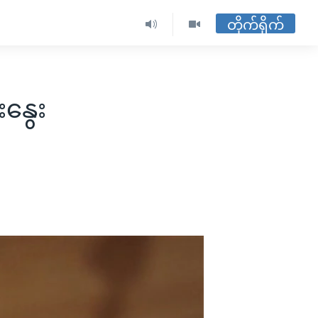
တိုက်ရိုက်
းနွေး