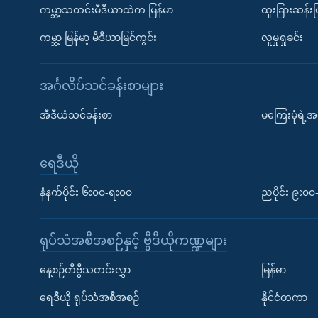
ကမ္ဘာ့သတင်းမီဒီယာထဲက မြန်မာ
ထူးခြားဆန်း
ကမ္ဘာ့ မြန်မာ့ မီဒီယာမြင်ကွင်း
လူမှုရှုခင်း
အင်္ဂလိပ်သင်ခန်းစာများ
အီဒီယံသင်ခန်းစာ
မကြေးမုံရဲ့အင
ရေဒီယို
နံနက်ပိုင်း ၆း၀၀-ရး၀၀
ညပိုင်း ၉း၀
ရုပ်သံအစီအစဉ်နှင့် ဗွီဒီယိုကဏ္ဍများ
နေ့စဉ်တီဗွီသတင်းလွှာ
မြန်မာ
ရေဒီယို ရုပ်သံအစီအစဉ်
နိုင်ငံတကာ