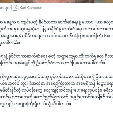
ားရေးဝန်ကြီး Kurt Campbell
ံမှာ မနေ့က စ ကျင်းပတဲ့ နိုင်ငံတကာ ဆက်ဆံရေးနဲ့ မဟာဗျူဟာ လေ
 ဒုတိယနေ့ ဆွေးနွေးပွဲမှာ မြန်မာနိုင်ငံနဲ့ ဆက်ဆံရေး အလားအလာကေ
ို အရှေ့အာရှနဲ့ ပစိဖိတ်ရေးရာ လက်ထောက်နိုင်ငံခြားရေးဝန်ကြီး Ku
သွားပါတယ်။
င်ငံရေးနဲ့ နိုင်ငံတကာဆက်ဆံရေး စတဲ့ ကဏ္ဍတွေမှာ တိုးတက်မှုတွေ ရှ
ကြောင်း အနှစ်ချုပ်ကို ဦးကျော်ဇံသာက တင်ပြပေးထားပါတယ်။
ီးပွားရေးအခွင့်အလမ်းတွေ ပွင့်လင်းလာတယ်ဆိုတာကို ဦးစားပေးပ
မယ်မဟုတ်ပါဘူး။ ဒီအထဲမှာ အရေးကြီးတာက အမေရိကန် စီးပွားရေး အ
်တီးနိုင်တဲ့ လုပ်ငန်းတွေ လေ့ကျင့်သင်တန်းပေးရေးလုပ်ငန်း၊ ခရီးသွ
ဆောင်မူ စတာတွေကို ဆောင်ရွက်ဖို့အတွက် အခွင့်ကောင်းတွေဖြစ်တယ
ုတွေလည်း အများကြီးရှိတယ်လို့ ဆိုပါတယ်။