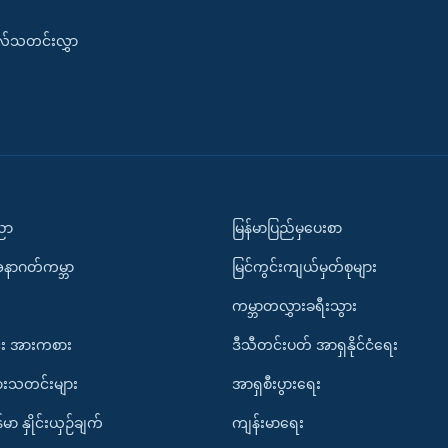
းလ်သတင်းလွှာ
ပညာ
မြန်မာပြည်မှပေးစာ
အနာဂတ်ကမ္ဘာ
မြင်ကွင်းကျယ်မှတ်စုများ
ကမ္ဘာတလွှားခရီးသွား
း အားကစား
ဒီသီတင်းပတ် အာရှနိုင်ငံရေး
ားသတင်းများ
အာရှစီးပွားရေး
်မာ နှိုင်းယှဉ်ချက်
ကျန်းမာရေး