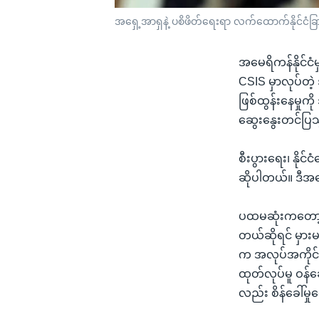
အရှေ့အာရှနဲ့ ပစိဖိတ်ရေးရာ လက်ထောက်နိုင်ငံခြ
အမေရိကန်နိုင်င
CSIS မှာလုပ်တဲ့
ဖြစ်ထွန်းနေမှုက
ဆွေးနွေးတင်ပြ
စီးပွားရေး၊ နို
ဆိုပါတယ်။ ဒီအ
ပထမဆုံးကတော့ စ
တယ်ဆိုရင် မှား
က အလုပ်အကိုင်ဖန
ထုတ်လုပ်မူ ဝန်
လည်း စိန်ခေါ်မှ