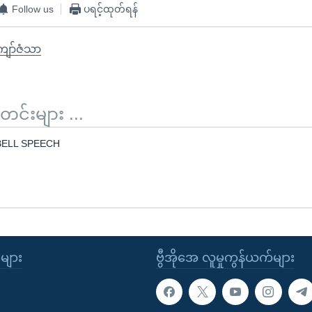
Follow us
ပရင့်ထုတ်ရန်
ျော်ဇံသာ
်းများ ...
ELL SPEECH
ုများ
ဗွီအိုအေ လူမှုကွန်ယက်များ