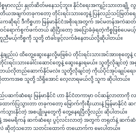
စ္စမှာလည်း နှုတ်ဆိတ်မနေသင့်ဘူး။ နိုင်ငံရေးအကျဉ်းသားတချို့ လွ
ိယအချက်တခုကတော့ တိုင်းရင်းသားတွေနဲ့ ပြန်လည်သင့်မြတ်ရေး က
းကဆိုရင် ဒီကိစ္စဟာ မြန်မာနိုင်ငံအစိုးရအတွက် အင်မတန်အကဲဆတ်တဲ
်ရောက်စွက်ဖက်တယ် ဆိုပြီးတော့ အပြောခံခဲ့ရတဲ့ကိစ္စဖြစ်ပေမယ့
ီမယ့်ကိစ္စကို သူတို့ တံခါးဖွင့်လက်ခံနေတယ်လို့ဆိုပါတယ်။
နဲ့ချည်းပဲ ထိတွေ့ဆွေးနွေးလို့မဖြစ်ပဲ တိုင်းရင်းသားအင်အားစုတွေနဲ့
တိုင်းရင်းသားခေါင်းဆောင်တွေနဲ့ ဆွေးနွေးရမယ်။ သူတို့လိုချင်တဲ့ အဓ
ု ဘယ်လိုတည်ဆောက်နိုင်မလဲ။ သူတို့လိုချင်တဲ့ ကိုယ်ပိုင်အုပ်ချုပ်ရေ
ုတာကအစ သူတို့ သိရှိအောင် လေ့လာရမယ်လို့ သူက ဆိုပါတယ်။
ပဆက်ဆံရေး မြန်မာနိုင်ငံ ဟာ နိုင်ငံတကာမှာ ဝင်ဆန့်လာတာကို လ
းထောက်ပြသွားတာ တခုကတော့ မြောက်ကိုးရီးယားနဲ့ မြန်မာနိုင်ငံ ဆက
ွားနိုင်တဲ့ အစပျိုးမှုတွေကို တွေ့နေရပြီလို့လည်း ဆိုပါတယ်။
်ငံနဲ့ အမေရိကန် ဆက်ဆံရေး ပွင့်လင်းလာတဲ့ အတွက် တရုတ်နဲ့ ဆက်ဆ
ိမ့်မလဲ ဆိုတဲ့သဘော သတင်းထောက် တယောက်က မေးပါတယ်။