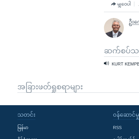
မျှဝေပါ
ဦးက
ဆက်စပ်သတင
KURT KEMPB
အခြားဖတ်ရှုစရာများ
သတင်း
၀န်ဆောင်မှ
မြန်မာ
RSS