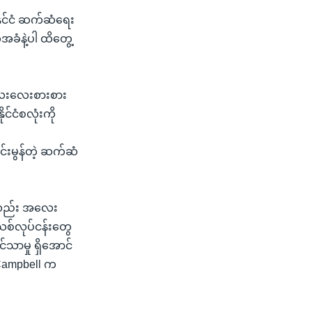
နိုင်ငံ ဆက်ဆံရေး
်အခံနဲ့ပါ ထိတွေ့
 လေးလေးစားစား
်ငံစလုံးကို
ာင်းမွန်တဲ့ ဆက်ဆံ
ကိုလည်း အလေး
သစ်လုပ်ငန်းတွေ
သာမှု ရှိအောင်
 Campbell က