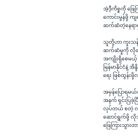
အဲ့ဒီ့ကိစ္စကို ဖ
ကောင်းမွန်ဖို့ က
ဆက်ဆံတဲ့နေရာ
သူတို့ဟာ ကူးသန
ဆက်ဆံမှုကို လို
အကျိုးရှိစေမယ့်
မြန်မာနိုင်ငံနဲ့
ရေး ဖြစ်ထွန်းဖိ
အမှန်ပြောရမယ်ဆိ
အနက် ရှင်းပြခဲ
လုပ်တယ် စတဲ့ လု
ဆောင်ရွက်ဖို့ 
ဖြေကြားသွားတ