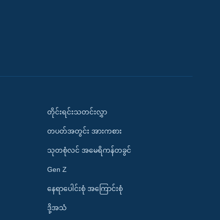
တိုင်းရင်းသတင်းလွှာ
တပတ်အတွင်း အားကစား
သုတစုံလင် အမေရိကန်တခွင်
Gen Z
နေရာပေါင်းစုံ အကြောင်းစုံ
ဒို့အသံ