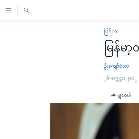
သုံး
ရ
ရှာဖွေ
လွယ်ကူ
မူလစာမျက်နှာ
မြန်မာ
ရ
စေ
မြန်မာ
လာ
မြန်မာ့
သည့်
ဒ်
ကမ္ဘာ့သတင်းများ
Link
ဗွီဒီယို
နိုင်ငံတကာ
ဦးကျော်ဇံသာ
များ
သတင်းလွတ်လပ်ခွင့်
အမေရိကန်
၂၆ စက္တင္ဘာ၊ ၂၀၁၂
ပင်မ
ရပ်ဝန်းတခု လမ်းတခု အလွန်
တရုတ်
အကြောင်းအရာ
အင်္ဂလိပ်စာလေ့လာမယ်
မျှဝေပါ
အစ္စရေး-ပါလက်စတိုင်း
သို့
အပတ်စဉ်ကဏ္ဍများ
အမေရိကန်သုံးအီဒီယံ
ကျော်
ကြည့်
ရေဒီယိုနှင့်ရုပ်သံ အချက်အလက်များ
မကြေးမုံရဲ့ အင်္ဂလိပ်စာ
ရေဒီယို
ရန်
ရေဒီယို/တီဗွီအစီအစဉ်
ရုပ်ရှင်ထဲက အင်္ဂလိပ်စာ
တီဗွီ
ပင်မ