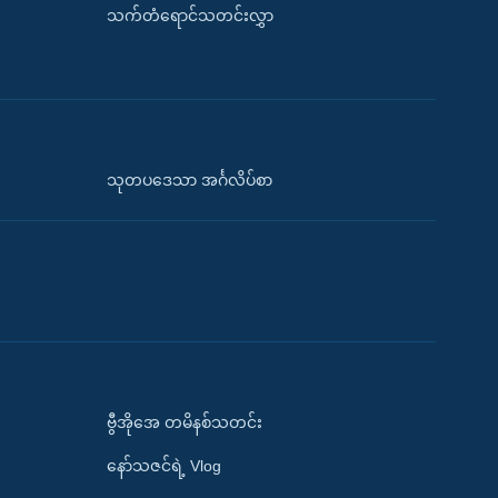
သက်တံရောင်သတင်းလွှာ
သုတပဒေသာ အင်္ဂလိပ်စာ
ဗွီအိုအေ တမိနစ်သတင်း
နော်သဇင်ရဲ့ Vlog