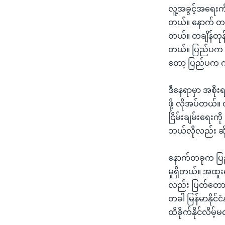
လူ့အခွင့်အရေးကိ
တယ်။ နောက် တတ
တယ်။ တချိန်တုန်
တယ်။ ပြည်ပက ဝင
တော့ ပြည်ပက ကူည
ဒီနေရာမှာ အစိုးရ
ဖို့ လိုအပ်တယ်။ 
ငြိမ်းချမ်းရေးကိ
ဘယ်လိုလည်း ဆိ
နောက်တခုက ပြည်
မှုရှိတယ်။ အထူ
လည်း ပြတ်တောက်သ
တခါ မြန်မာနိုင
ထိခိုက်နိုင်လ