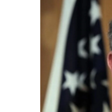
သုတပဒေသာ အင်္ဂလိပ်စာ
အ
ညွန်း
စာမျက်နှာ
သို့
ကျော်
ကြည့်
ရန်
ရှာဖွေ
ရန်
နေရာ
သို့
ကျော်
ရန်