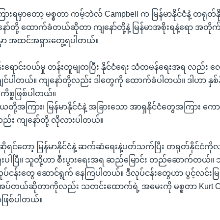
ြေကြားရမှာတော့ မစ္စတာ ကမ့်ဘဲလ် Campbell က မြန်မာနိုင်ငံနဲ့ တရုတ်
ျနော်တို့ ထောက်ခံတယ်ဆိုတာ ကျနော်တို့နဲ့ မြန်မာအစိုးရနဲ့ရော အတိုက
မှာ အထင်အရှားတွေ့ရပါတယ်။
်းရောင်းဝယ်မှု တန်းတူမျတပြီး နိုင်ငံရေး သံတမန်ရေးအရ လည်း
ချင်ပါတယ်။ ကျနော်တို့လည်း ဒါတွေကို ထောက်ခံပါတယ်။ ဒါဟာ နှစ်နိုင
 ကိစ္စဖြစ်ပါတယ်။
 အိန္ဒိယတို့အကြား၊ မြန်မာနိုင်ငံနဲ့ အခြားသော အာရှနိုင်ငံတွေအကြား ကေ
ု့လည်း ကျနော်တို့ လိုလားပါတယ်။
ုရင်တော့ မြန်မာနိုင်ငံနဲ့ ဆက်ဆံရေးနဲ့ပတ်သက်ပြီး တရုတ်နိုင်ငံ
့ပြီးပါပြီ။ သူတို့ဟာ စီးပွားရေးအရ ဆည်မြောင်း တည်ဆောက်တယ်။ 
ပ်ငန်းတွေ ဆောင်ရွက် နေကြပါတယ်။ ဒီလုပ်ငန်းတွေဟာ ပွင့်လင်းမြင်
လိုအပ်တယ်ဆိုတာကိုလည်း သတင်းထောက်ရဲ့ အမေးကို မစ္စတာ Kurt
ာဖြစ်ပါတယ်။