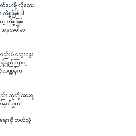
တ်ပေးဖို့ လိုသေး
ိစ္စဖြစ်ပါ
့ ကိစ္စဖြစ်
် အခုအခါမှာ
 လည်းပဲ ဆွေးနွေး
ွန့်ရှည်ကြာတဲ့
းပုံသဏ္ဍန်က
ည်း သူတို့ အားရ
်နွယ်မှုဟာ
ံရေးကို ဘယ်လို