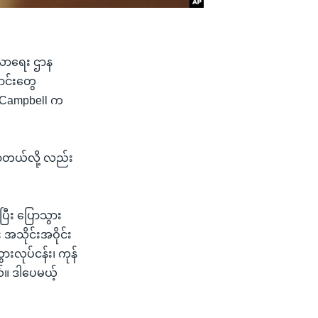
့လာရေး ဌာန
ာင်းတွေ
rt Campbell က
ိလာတယ်လို့ လည်း
ြီး ပြောသွား
သိုင်းအဝိုင်း
ားလုပ်ငန်း၊ ကုန်
်။ ဒါပေမယ့်