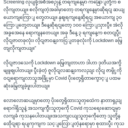
Screening လုပျဖို့အစီအစဉျနဲ့ တရကျနေ့မှာ ကနြောျတို့က စ
လိုကျတယျ။ စလိုကျတဲ့အခါမှာတော့ တရကျနေ့မှာဆိုရငျ ဆယျ
ယောကျကြောျ တှေ့တယျ။ နှဈရကျနေ့ဆိုရငျ အယောကျ ၃၀
ကြောျတှေ့တယျ။ ဒီနေ့ဆိုရငျတော့ ၁၀၀ ကြောျသှားပွီ။ အဲလို
အခွအေနေ ရောကျနတေယျ။ အခု ဒီနေ့ ၃ ရကျနေ့က စတငျပွီး
လိုငျဇာတခုလုံး၊ လိုငျဇာဝနျးကငြျတခုလုံးကို Lockdown ခမြှ
တျလိုကျတယျ။”
လိုငျဇာဒသေကို Lockdown ခမြှတျတာဟာ ဒါဟာ ဒုတိယအကွိ
မျဖွဈပါတယျ။ ပွီးခဲ့တဲ့ ဇူလိုငျလဆနျးကလညျး လိုငျ ဇာမွို့ကို
ဝငျရောကျလာသူအခြို့မှာ Covid ပိုးတှေ့ရှိတာကွောင့ျ ပထမ
ဆုံးခမြှတျခဲ့ဖူးပါတယျ။
လောလောဆယျမှာတော့ ပိုးတှေ့ရှိထားသူတှထေဲက နာတာရှညျ
ရောဂါရှိသူနဲ့ အသကျကွီးသူတှကေို Covid ကုသရေးဆောငျမှာ
လကျခံ ကုသနပေါတယျ။အသကျငယျသူတှကေိုတော့ သူတို့န
ထေိုငျရာ ရပျကှကျက သင့ျလြောျတဲ့နရောမှာ စုထားပွီး ကုသ