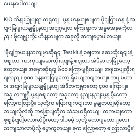
ပေးနပေါတယျ။
KIO ထိနျးခြုပျရာ တရုတျ - မွနျမာနယျစပျက မိုငျဂြာယနျနဲ့ အ
ငျဂနြျးယနျမွို့နယျ အငျဂှမျလ ကြေးရှာက အခွအေနကေိုလ
ညျး ဗိုလျမှူးကွီး ဟိနျးဝမျက အခုလို ဆကျပွောပါတယျ။
“မိုငျဂြာယနျဘကျမှာဆိုရငျ Test kit နဲ့ စဈတာ၊ ဆေးထိုးရငျးနဲ့
စဈတာ၊ ကာကှယျဆေးထိုးရငျးနဲ့ စဈတာ အဲဒီမှာ တခြို့တော့
တှေ့တယျ။ အစမှာဆိုရငျ ၆၀၀ ကြောျရှိတယျ။ အခုထပျတိုးရ
ငျလညျး ၇၀၀ ဝနျးကငြျတော့ ရှိမယျထငျတယျ။ တပျမဟာ
၁၊ အငျဂနြျးယနျမွို့နယျ အဲဒီဘကျမှာတော့ ၄၀၀ ကြောျ။
အခု လကျရှိ ပွနျစဈတော့ အခုတော့ နညျးနညျးပွနျပွီးတော့
လြော့ကလြာပွီ။ သူတို့က ပြောကျကငျးတာ မွနျတယျဆိုတော့
ဘယျလိုလဲဆို ကနြောျတို့က သံသယရှိတယျ။ တကယျကော
ဖွဈနိုငျပါ့မလားဆိုပွီးတော့ ဒါပမေဲ့ သူတို့ တောျတောျလေး
သကျသာလာပွီလို့ ပွောကွတယျ။ ခုက လြော့တော့ လြော့လာပွီ။”