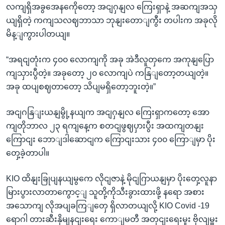
လကျရှိအခွအေနကေိုတော့ အငျဂှနျလ ကြေးရှာနဲ့ အဆကျအသှ
ယျရှိတဲ့ ကကျသလဈဘာသာ ဘုနျးတောျကွီး တပါးက အခုလို
မိန့ျကွားပါတယျ။
“အရငျတုံးက ၄၀၀ လောကျကို အခု အဲဒီလူတှကေ အကုနျပြော
ကျသှားပွီတဲ့။ အခုတော့ ၂၀ လောကျပဲ ကနြျတော့တယျတဲ့။
အခု ထပျစဈတာတော့ သိပျမရှိတော့ဘူးတဲ့။”
အငျဂနြျးယနျမွို့နယျက အငျဂှနျလ ကြေးရှာကတော့ အော
ကျတိုဘာလ ၂၃ ရကျနေ့က စတငျဖွဈပှားပွီး အထကျတနျး
ကြောငျး ဘောျဒါဆောငျက ကြောငျးသား ၄၀၀ ကြောျမှာ ပိုး
တှေ့ခဲ့တာပါ။
KIO ထိနျးခြုပျနယျမွကေ လိုငျဇာနဲ့ မိုငျဂြာယနျမှာ ပိုးတှေ့လူနာ
မြားပွားလာတာကွောင့ျ သူတို့ကိုသီးခွားထားဖို့ နရော အစား
အသောကျ လိုအပျခကြျတှေ ရှိလာတယျလို့ KIO Covid -19
ရောဂါ တားဆီးနှိမျနငျးရေး ကောျမတီ အတှငျးရေးမှုး ဗိုလျမှူး