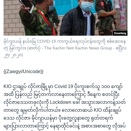
အ
သုတပဒေသာ အင်္ဂလိပ်စာ
ညွန်း
Learning English
စာမျက်နှာ
သို့
ဗွီအိုအေ လူမှုကွန်ယက်များ
ကျော်
ကြည့်
မိုင်ဂျာယန် နယ်မြေ COVID-19 ကာကွယ်ရေးလုပ်ငန်းတွေကို စစ်ဆေးနေ
တဲ့ မြင်ကွင်း။ (ဓာတ်ပုံ - The Kachin Net၊ Kachin News Group - ဧပြီလ
ရန်
ဘာသာစကားများ
၂၅၊ ၂၀၂၀)
ရှာဖွေ
ရန်
{{Zawgyi/Unicode}}
နေရာ
သို့
KIO ဌာချုပ် လိုင်ဇာမြို့မှာ Covid 19 ပိုးကူးစက်သူ ၁၀၀ ကျော်
ကျော်
အထိ ပြန်လည် မြင့်တက်လာနေတာကြောင့် ဒီနေ့က စတင်ပြီး
ရန်
လိုင်ဇာဒေသတခုလုံးကို Lockdown ခေါ် အသွားအလာကန့်သတ်
တာတွေ ချမှတ်လိုက်ပါတယ်။ လောလောဆယ် KIO ထိန်းချုပ်
ဒေသ လိုင်ဇာ၊ မိုင်ဂျာယန်မှာ ပိုးတွေ့လူနာတွေ ရုတ်တရက်
များပြားလာတာကြောင့် နေရာထိုင်ခင်းနဲ့ အစားအစာတွေ လိုအပ်