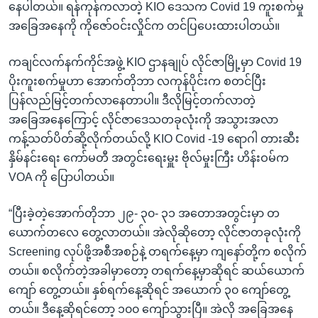
နေပါတယ်။ ရန်ကုန်ကလာတဲ့ KIO ဒေသက Covid 19 ကူးစက်မှု
အခြေအနေကို ကိုဇော်ဝင်းလှိုင်က တင်ပြပေးထားပါတယ်။
ကချင်လက်နက်ကိုင်အဖွဲ့ KIO ဌာနချုပ် လိုင်ဇာမြို့မှာ Covid 19
ပိုးကူးစက်မှုဟာ အောက်တိုဘာ လကုန်ပိုင်းက စတင်ပြီး
ပြန်လည်မြင့်တက်လာနေတာပါ။ ဒီလိုမြင့်တက်လာတဲ့
အခြေအနေကြောင့် လိုင်ဇာဒေသတခုလုံးကို အသွားအလာ
ကန့်သတ်ပိတ်ဆို့လိုက်တယ်လို့ KIO Covid -19 ရောဂါ တားဆီး
နှိမ်နင်းရေး ကော်မတီ အတွင်းရေးမှူး ဗိုလ်မှုးကြီး ဟိန်းဝမ်က
VOA ကို ပြောပါတယ်။
“ပြီးခဲ့တဲ့အောက်တိုဘာ ၂၉- ၃၀- ၃၁ အတောအတွင်းမှာ တ
ယောက်တလေ တွေ့လာတယ်။ အဲလိုဆိုတော့ လိုင်ဇာတခုလုံးကို
Screening လုပ်ဖို့အစီအစဉ်နဲ့ တရက်နေ့မှာ ကျနော်တို့က စလိုက်
တယ်။ စလိုက်တဲ့အခါမှာတော့ တရက်နေ့မှာဆိုရင် ဆယ်ယောက်
ကျော် တွေ့တယ်။ နှစ်ရက်နေ့ဆိုရင် အယောက် ၃၀ ကျော်တွေ့
တယ်။ ဒီနေ့ဆိုရင်တော့ ၁၀၀ ကျော်သွားပြီ။ အဲလို အခြေအနေ