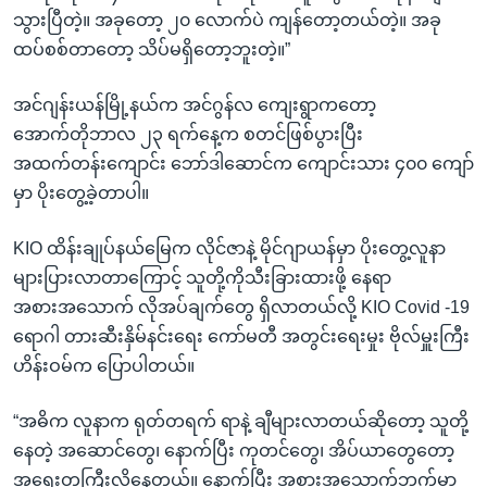
သွားပြီတဲ့။ အခုတော့ ၂၀ လောက်ပဲ ကျန်တော့တယ်တဲ့။ အခု
ထပ်စစ်တာတော့ သိပ်မရှိတော့ဘူးတဲ့။”
အင်ဂျန်းယန်မြို့နယ်က အင်ဂွန်လ ကျေးရွာကတော့
အောက်တိုဘာလ ၂၃ ရက်နေ့က စတင်ဖြစ်ပွားပြီး
အထက်တန်းကျောင်း ဘော်ဒါဆောင်က ကျောင်းသား ၄၀၀ ကျော်
မှာ ပိုးတွေ့ခဲ့တာပါ။
KIO ထိန်းချုပ်နယ်မြေက လိုင်ဇာနဲ့ မိုင်ဂျာယန်မှာ ပိုးတွေ့လူနာ
များပြားလာတာကြောင့် သူတို့ကိုသီးခြားထားဖို့ နေရာ
အစားအသောက် လိုအပ်ချက်တွေ ရှိလာတယ်လို့ KIO Covid -19
ရောဂါ တားဆီးနှိမ်နင်းရေး ကော်မတီ အတွင်းရေးမှုး ဗိုလ်မှူးကြီး
ဟိန်းဝမ်က ပြောပါတယ်။
“အဓိက လူနာက ရုတ်တရက် ရာနဲ့ ချီများလာတယ်ဆိုတော့ သူတို့
နေတဲ့ အဆောင်တွေ၊ နောက်ပြီး ကုတင်တွေ၊ အိပ်ယာတွေတော့
အရေးတကြီးလိုနေတယ်။ နောက်ပြီး အစားအသောက်ဘက်မှာ