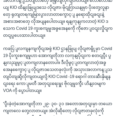
အလာကန့ျသတျတာတှေ ခမြှတျလိုကျပါတယျ။ လောလောဆ
ယျ KIO ထိနျးခြုပျဒသေ လိုငျဇာ၊ မိုငျဂြာယနျမှာ ပိုးတှေ့လူနာ
တှေ ရုတျတရကျမြားပွားလာတာကွောင့ျ နရောထိုငျခငျးနဲ့
အစားအစာတှေ လိုအပျနပေါတယျ။ ရနျကုနျကလာတဲ့ KIO ဒ
သေက Covid 19 ကူးစကျမှုအခွအေနကေို ကိုဇောျဝငျးလှိုငျက
တငျပွပေးထားပါတယျ။
ကခငြျလကျနကျကိုငျအဖှဲ့ KIO ဌာနခြုပျ လိုငျဇာမွို့မှာ Covid
19 ပိုးကူးစကျမှုဟာ အောကျတိုဘာ လကုနျပိုငျးက စတငျပွီး ပွ
နျလညျမွင့ျတကျလာနတောပါ။ ဒီလိုမွင့ျတကျလာတဲ့အခွ
အေနကွေောင့ျ လိုငျဇာဒသေတခုလုံးကို အသှားအလာကန့ျသ
တျပိတျဆို့လိုကျတယျလို့ KIO Covid -19 ရောဂါ တားဆီးနှိမျန
ငျးရေး ကောျမတီ အတှငျးရေးမှူး ဗိုလျမှုးကွီး ဟိနျးဝမျက
VOA ကို ပွောပါတယျ။
“ပွီးခဲ့တဲ့အောကျတိုဘာ ၂၉- ၃၀- ၃၁ အတောအတှငျးမှာ တယော
ကျတလေ တှေ့လာတယျ။ အဲလိုဆိုတော့ လိုငျဇာတခုလုံးကို