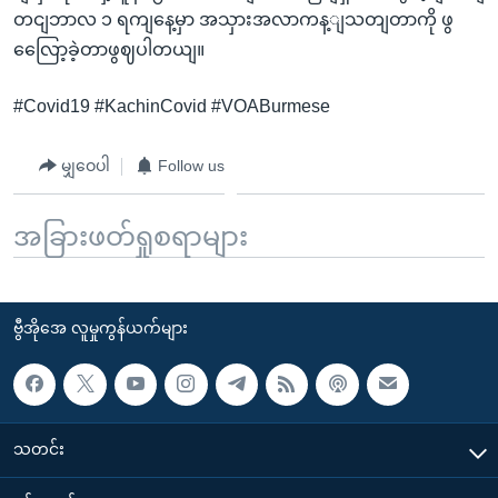
တငျဘာလ ၁ ရကျနေ့မှာ အသှားအလာကန့ျသတျတာကို ဖွ
လြေော့ခဲ့တာဖွဈပါတယျ။
#Covid19 #KachinCovid #VOABurmese
မျှဝေပါ
Follow us
အခြားဖတ်ရှုစရာများ
ဗွီအိုအေ လူမှုကွန်ယက်များ
သတင်း