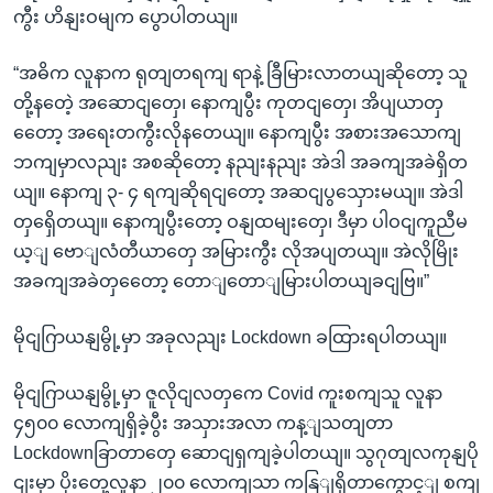
ကွီး ဟိနျးဝမျက ပွောပါတယျ။
“အဓိက လူနာက ရုတျတရကျ ရာနဲ့ ခြီမြားလာတယျဆိုတော့ သူ
တို့နတေဲ့ အဆောငျတှေ၊ နောကျပွီး ကုတငျတှေ၊ အိပျယာတှ
တေော့ အရေးတကွီးလိုနတေယျ။ နောကျပွီး အစားအသောကျ
ဘကျမှာလညျး အစဆိုတော့ နညျးနညျး အဲဒါ အခကျအခဲရှိတ
ယျ။ နောကျ ၃- ၄ ရကျဆိုရငျတော့ အဆငျပွသှေားမယျ။ အဲဒါ
တှရှေိတယျ။ နောကျပွီးတော့ ဝနျထမျးတှေ၊ ဒီမှာ ပါဝငျကူညီမ
ယ့ျ ဗောျလံတီယာတှေ အမြားကွီး လိုအပျတယျ။ အဲလိုမြိုး
အခကျအခဲတှတေော့ တောျတောျမြားပါတယျခငျဗြ။”
မိုငျဂြာယနျမွို့မှာ အခုလညျး Lockdown ခထြားရပါတယျ။
မိုငျဂြာယနျမွို့မှာ ဇူလိုငျလတှကေ Covid ကူးစကျသူ လူနာ
၄၅၀၀ လောကျရှိခဲ့ပွီး အသှားအလာ ကန့ျသတျတာ
Lockdownခြာတာတှေ ဆောငျရှကျခဲ့ပါတယျ။ သွဂုတျလကုနျပို
ငျးမှာ ပိုးတှေ့လူနာ ၂၀၀ လောကျသာ ကနြျရှိတာကွောင့ျ စကျ