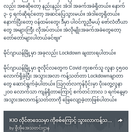
လည်း အစဆိုတော့ နည်းနည်း အဲဒါ အခက်အခဲရှိတယ်။ နောက်
၃- ၄ ရက်ဆိုရင်တော့ အဆင်ပြေသွားမယ်။ အဲဒါတွေရှိတယ်။
နောက်ပြီးတော့ ဝန်ထမ်းတွေ၊ ဒီမှာ ပါဝင်ကူညီမယ့် ဗော်လံတီယာ
တွေ အများကြီး လိုအပ်တယ်။ အဲလိုမျိုးအခက်အခဲတွေတော့
တော်တော်များပါတယ်ခင်ဗျ။”
မိုင်ဂျာယန်မြို့မှာ အခုလည်း Lockdown ချထားရပါတယ်။
မိုင်ဂျာယန်မြို့မှာ ဇူလိုင်လတွေက Covid ကူးစက်သူ လူနာ ၄၅၀၀
လောက်ရှိခဲ့ပြီး အသွားအလာ ကန့်သတ်တာ Lockdownချာတာ
တွေ ဆောင်ရွက်ခဲ့ပါတယ်။ သြဂုတ်လကုန်ပိုင်းမှာ ပိုးတွေ့လူနာ
၂၀၀ လောက်သာ ကျန်ရှိတာကြောင့် စက်တင်ဘာလ ၁ ရက်နေ့မှာ
အသွားအလာကန့်သတ်တာကို ဖြေလျော့ခဲ့တာဖြစ်ပါတယ်။
KIO လိုင်ဇာဒေသမှာ ကိုဗစ်ကြောင့် သွားလာကန့်သတ်မိန့်ချမှတ်
by
ဗွီအိုအေသတင်းဌာန
No media source currently available