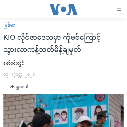
သုံး
ရ
လွယ်ကူ
မြန်မာ
မူလစာမျက်နှာ
စေ
KIO လိုင်ဇာဒေသမှာ ကိုဗစ်ကြောင့်
မြန်မာ
သည့်
သွားလာကန့်သတ်မိန့်ချမှတ်
ကမ္ဘာ့သတင်းများ
Link
ဗွီဒီယို
နိုင်ငံတကာ
ဇော်ဝင်းလှိုင်
များ
သတင်းလွတ်လပ်ခွင့်
အမေရိကန်
၀၃ ႏိုဝင္ဘာ၊ ၂၀၂၁
ပင်မ
ရပ်ဝန်းတခု လမ်းတခု အလွန်
တရုတ်
အကြောင်းအရာ
မျှဝေပါ
သို့
အင်္ဂလိပ်စာလေ့လာမယ်
အစ္စရေး-ပါလက်စတိုင်း
ကျော်
အပတ်စဉ်ကဏ္ဍများ
အမေရိကန်သုံးအီဒီယံ
ကြည့်
ရေဒီယိုနှင့်ရုပ်သံ အချက်အလက်များ
မကြေးမုံရဲ့ အင်္ဂလိပ်စာ
ရေဒီယို
ရန်
ပင်မ
ရေဒီယို/တီဗွီအစီအစဉ်
ရုပ်ရှင်ထဲက အင်္ဂလိပ်စာ
တီဗွီ