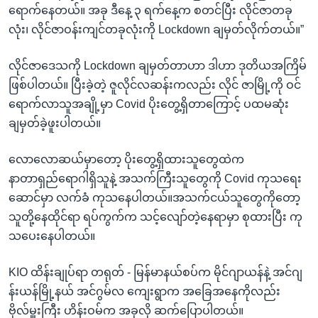
ရောက်နေတယ်။ အခု ဒီနေ့ ၃ ရက်နေ့က စတင်ပြီး လိုင်ဇာတခု
လုံး၊ လိုင်ဇာဝန်းကျင်တခုလုံးကို Lockdown ချမှတ်လိုက်တယ်။”
လိုင်ဇာဒေသကို Lockdown ချမှတ်တာဟာ ဒါဟာ ဒုတိယအကြိမ်
ဖြစ်ပါတယ်။ ပြီးခဲ့တဲ့ ဇူလိုင်လဆန်းကလည်း လိုင် ဇာမြို့ကို ဝင်
ရောက်လာသူအချို့မှာ Covid ပိုးတွေ့ရှိတာကြောင့် ပထမဆုံး
ချမှတ်ခဲ့ဖူးပါတယ်။
လောလောဆယ်မှာတော့ ပိုးတွေ့ရှိထားသူတွေထဲက
နာတာရှည်ရောဂါရှိသူနဲ့ အသက်ကြီးသူတွေကို Covid ကုသရေး
ဆောင်မှာ လက်ခံ ကုသနေပါတယ်။အသက်ငယ်သူတွေကိုတော့
သူတို့နေထိုင်ရာ ရပ်ကွက်က သင့်လျော်တဲ့နေရာမှာ စုထားပြီး ကု
သပေးနေပါတယ်။
KIO ထိန်းချုပ်ရာ တရုတ် - မြန်မာနယ်စပ်က မိုင်ဂျာယန်နဲ့ အင်ဂျ
န်းယန်မြို့နယ် အင်ဂွမ်လ ကျေးရွာက အခြေအနေကိုလည်း
ဗိုလ်မှူးကြီး ဟိန်းဝမ်က အခုလို ဆက်ပြောပါတယ်။