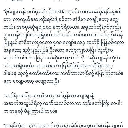
“မိုင်ဂျာယန်ဘက်မှာဆိုရင် Test kit နဲ့ စစ်တာ၊ ဆေးထိုးရင်းနဲ့ စစ်
တာ၊ ကာကွယ်ဆေးထိုးရင်းနဲ့ စစ်တာ အဲဒီမှာ တချို့တော့ တွေ့
တယ်။ အစမှာဆိုရင် ၆၀၀ ကျော်ရှိတယ်။ အခုထပ်တိုးရင်လည်း
၇၀၀ ဝန်းကျင်တော့ ရှိမယ်ထင်တယ်။ တပ်မဟာ ၁၊ အင်ဂျန်းယန်
မြို့နယ် အဲဒီဘက်မှာတော့ ၄၀၀ ကျော်။ အခု လက်ရှိ ပြန်စစ်တော့
အခုတော့ နည်းနည်းပြန်ပြီးတော့ လျော့ကျလာပြီ။ သူတို့က
ပျောက်ကင်းတာ မြန်တယ်ဆိုတော့ ဘယ်လိုလဲဆို ကျနော်တို့က
သံသယရှိတယ်။ တကယ်ကော ဖြစ်နိုင်ပါ့မလားဆိုပြီးတော့
ဒါပေမဲ့ သူတို့ တော်တော်လေး သက်သာလာပြီလို့ ပြောကြတယ်။
ခုက လျော့တော့ လျော့လာပြီ။”
လက်ရှိအခြေအနေကိုတော့ အင်ဂွန်လ ကျေးရွာနဲ့
အဆက်အသွယ်ရှိတဲ့ ကက်သလစ်ဘာသာ ဘုန်းတော်ကြီး တပါး
က အခုလို မိန့်ကြားပါတယ်။
“အရင်တုံးက ၄၀၀ လောက်ကို အခု အဲဒီလူတွေက အကုန်ပျောက်