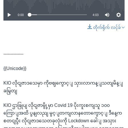
0:00
4:03
တိုက်ရိုက် လင့်ခ်
--------------
{{Unicode}}
KIO လိုငျဇာဒသေမှာ ကိုဗဈကွောင့ျ သှားလာကန့ျသတျမိန့ျ
ခမြှတျ
KIO ဌာခြုပျ လိုငျဇာမွို့မှာ Covid 19 ပိုးကူးစကျသူ ၁၀၀
ကြောျအထိ ပွနျလညျ မွင့ျတကျလာနတောကွောင့ျ ဒီနေ့က
စတငျပွီး လိုငျဇာဒသေတခုလုံးကို Lockdown ခေါျ အသှား