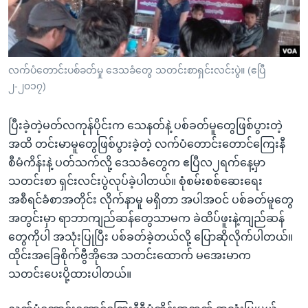
အ
သုတပဒေသာ အင်္ဂလိပ်စာ
ညွန်း
Learning English
စာမျက်နှာ
သို့
ဗွီအိုအေ လူမှုကွန်ယက်များ
လက်ပံတောင်းပစ်ခတ်မှု ဒေသခံတွေ သတင်းစာရှင်းလင်းပွဲ။ (ဧပြီ
ကျော်
၂-၂၀၁၇)
ကြည့်
ရန်
ပြီးခဲ့တဲ့မတ်လကုန်ပိုင်းက သေနတ်နဲ့ ပစ်ခတ်မူတွေဖြစ်ပွားတဲ့
ဘာသာစကားများ
ရှာဖွေ
အထိ တင်းမာမူတွေဖြစ်ပွားခဲ့တဲ့ လက်ပံတောင်းတောင်ကြေးနီ
ရန်
စီမံကိန်းနဲ့ ပတ်သက်လို့ ဒေသခံတွေက ဧပြီလ၂ရက်နေ့မှာ
နေရာ
သတင်းစာ ရှင်းလင်းပွဲလုပ်ခဲ့ပါတယ်။ စုံစမ်းစစ်ဆေးရေး
သို့
အစီရင်ခံစာအတိုင်း လိုက်နာမူ မရှိတာ အပါအဝင် ပစ်ခတ်မူတွေ
ကျော်
အတွင်းမှာ ရာဘာကျည်ဆန်တွေသာမက ခဲထိပ်ဖူးနဲ့ကျည်ဆန်
ရန်
တွေကိုပါ အသုံးပြုပြီး ပစ်ခတ်ခဲ့တယ်လို့ ပြောဆိုလိုက်ပါတယ်။
ထိုင်းအခြေစိုက်ဗွီအိုအေ သတင်းထောက် မအေးမာက
သတင်းပေးပို့ထားပါတယ်။