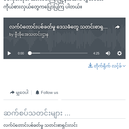
ကိုယ်စားလှယ်တွေကပြောပြကြ ပါတယ်။
လက်ပံတောင်းပစ်ခတ်မှု ဒေသခံတွေ သတင်းစာရှင်းလင်း
by
ဗွီအိုအေသတင်းဌာန
No media source currently available
0:00
4:25
တိုက်ရိုက် လင့်ခ်
မျှဝေပါ
Follow us
ဆက်စပ်သတင်းများ ...
လက်ပံတောင်းပစ်ခတ်မှု သတင်းစာရှင်းလင်း