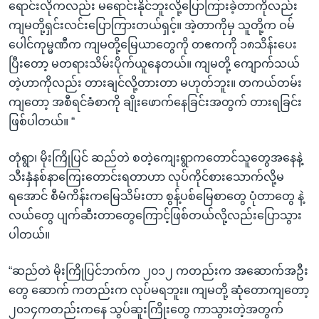
ရောင်းလိုကလည်း မရောင်းနိုင်ဘူးလို့ပြောကြားခဲ့တာကိုလည်း
ကျမတို့ရှင်းလင်းပြောကြားတယ်ရှင့်။ အဲ့တာကိုမှ သူတို့က ဝမ်
ပေါင်ကုမ္မဏီက ကျမတို့မြေယာတွေကို တဧကကို ၁၈သိန်းပေး
ပြီးတော့ မတရားသိမ်းပိုက်ယူနေတယ်။ ကျမတို့ ကျောက်သယ်
တဲ့ဟာကိုလည်း တားချင်လို့တားတာ မဟုတ်ဘူး။ တကယ်တမ်း
ကျတော့ အစီရင်ခံစာကို ချိုးဖောက်နေခြင်းအတွက် တားရခြင်း
ဖြစ်ပါတယ်။ “
တုံရွာ၊ မိုးကြိုပြင် ဆည်တဲ စတဲ့ကျေးရွာကတောင်သူတွေအနေနဲ့
သီးနှံနစ်နာကြေးတောင်းရတာဟာ လုပ်ကိုင်စားသောက်လို့မ
ရအောင် စီမံကိန်းကမြေသိမ်းတာ စွန့်ပစ်မြေစာတွေ ပုံတာတွေ နဲ့
လယ်တွေ ပျက်ဆီးတာတွေကြောင့်ဖြစ်တယ်လို့လည်းပြောသွား
ပါတယ်။
“ဆည်တဲ မိုးကြိုပြင်ဘက်က ၂၀၁၂ ကတည်းက အဆောက်အဦး
တွေ ဆောက် ကတည်းက လုပ်မရဘူး။ ကျမတို့ ဆုံတောကျတော့
၂၀၁၄ကတည်းကနေ သွပ်ဆူးကြိုးတွေ ကာသွားတဲ့အတွက်