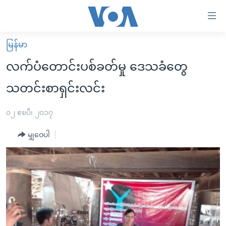
သုံး
ရ
လွယ်ကူ
မြန်မာ
မူလစာမျက်နှာ
စေ
လက်ပံတောင်းပစ်ခတ်မှု ဒေသခံတွေ
မြန်မာ
သည့်
သတင်းစာရှင်းလင်း
ကမ္ဘာ့သတင်းများ
Link
ဗွီဒီယို
နိုင်ငံတကာ
၀၂ ဧၿပီ၊ ၂၀၁၇
များ
သတင်းလွတ်လပ်ခွင့်
အမေရိကန်
ပင်မ
မျှဝေပါ
ရပ်ဝန်းတခု လမ်းတခု အလွန်
တရုတ်
အကြောင်းအရာ
သို့
အင်္ဂလိပ်စာလေ့လာမယ်
အစ္စရေး-ပါလက်စတိုင်း
ကျော်
အပတ်စဉ်ကဏ္ဍများ
အမေရိကန်သုံးအီဒီယံ
ကြည့်
ရေဒီယိုနှင့်ရုပ်သံ အချက်အလက်များ
မကြေးမုံရဲ့ အင်္ဂလိပ်စာ
ရေဒီယို
ရန်
ပင်မ
ရေဒီယို/တီဗွီအစီအစဉ်
ရုပ်ရှင်ထဲက အင်္ဂလိပ်စာ
တီဗွီ