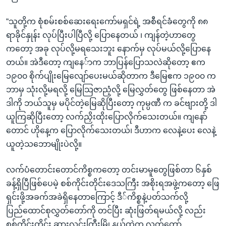
“သူတို့က စုံစမ်းစစ်ဆေးရေးကော်မရှင်ရဲ့ အစီရင်ခံတွေကို ၈၈
ရာခိုင်နှုန်း လုပ်ပြီးပါပြီလို့ ပြောနေတယ် ၊ ကျန်တဲ့ဟာတွေ
ကတော့ အခု လုပ်လို့မရသေးဘူး နောက်မှ လုပ်မယ်လို့ပြောနေ
တယ်။ အဲဒီတော့ ကျနေ်ာက ဘာပြန်ပြောသလဲဆိုတော့ ဧက
၁၉၀၀ စိုက်ပျိုးမြေလျော်ပေးမယ်ဆိုတာက ဒီမြေဧက ၁၉၀၀ က
ဘာမှ သုံးလို့မရလို့ မြေသြဇာညံ့လို့ မြေလွှတ်တွေ ဖြစ်နေတာ အဲ
ဒါကို ဘယ်သူမှ မပိုင်တဲ့မြေဆိုပြီးတော့ ကုမ္ပဏီ က ခင်ဗျားတို့ ဒါ
ယူကြဆိုပြီးတော့ လက်ညှိးထိုးပြောလိုက်သေးတယ်။ ကျနော်
တောင် ဟိုနေ့က ပြောလိုက်သေးတယ်၊ ဒီဟာက လေနဲ့ပေး လေနဲ့
ယူတဲ့သဘောမျိုးပဲလို့။
လက်ပံတောင်းတောင်ကိစ္စကတော့ တင်းမာမူတွေဖြစ်တာ ၆နှစ်
ခန့်ရှိပြီဖြစ်ပေမဲ့ စစ်ကိုင်းတိုင်းဒေသကြီး အစိုးရအဖွဲ့ကတော့ ဖြေ
ရှင်းဖို့အခက်အခဲရှိနေတာကြောင့် ဒီ်ကိစ္စနဲ့ပတ်သက်လို့
ပြည်ထောင်စုလွှတ်တော်ကို တင်ပြီး ဆုံးဖြတ်ရမယ်လို့ လည်း
စစ်ကိုင်းတိုင်း ဆားလင်းကြီးမြို့နယ်ထဲက လွှတ်တော်