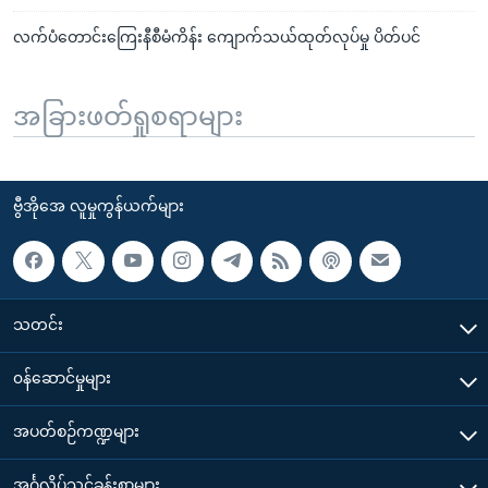
လက်ပံတောင်းကြေးနီစီမံကိန်း ကျောက်သယ်ထုတ်လုပ်မှု ပိတ်ပင်
အခြားဖတ်ရှုစရာများ
ဗွီအိုအေ လူမှုကွန်ယက်များ
သတင်း
၀န်ဆောင်မှုများ
အပတ်စဉ်ကဏ္ဍများ
အင်္ဂလိပ်သင်ခန်းစာများ