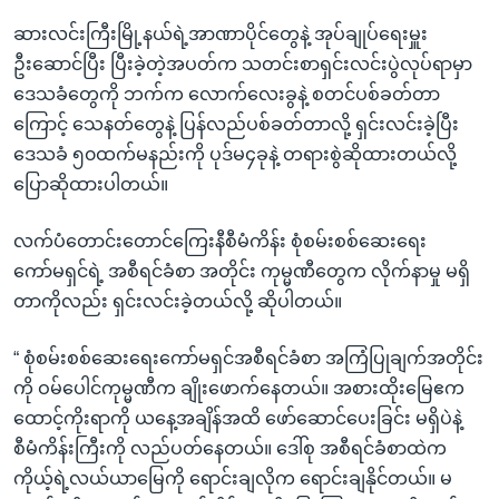
ဆားလင်းကြီးမြို့နယ်ရဲ့အာဏာပိုင်တွေနဲ့ အုပ်ချုပ်ရေးမှူး
ဦးဆောင်ပြီး ပြီးခဲ့တဲ့အပတ်က သတင်းစာရှင်းလင်းပွဲလုပ်ရာမှာ
ဒေသခံတွေကို ဘက်က လောက်လေးခွနဲ့ စတင်ပစ်ခတ်တာ
ကြောင့် သေနတ်တွေနဲ့ ပြန်လည်ပစ်ခတ်တာလို့ ရှင်းလင်းခဲ့ပြီး
ဒေသခံ ၅၀ထက်မနည်းကို ပုဒ်မ၄ခုနဲ့ တရားစွဲဆိုထားတယ်လို့
ပြောဆိုထားပါတယ်။
လက်ပံတောင်းတောင်ကြေးနီစီမံကိန်း စုံစမ်းစစ်ဆေးရေး
ကော်မရှင်ရဲ့ အစီရင်ခံစာ အတိုင်း ကုမ္မဏီတွေက လိုက်နာမှု မရှိ
တာကိုလည်း ရှင်းလင်းခဲ့တယ်လို့ ဆိုပါတယ်။
“ စုံစမ်းစစ်ဆေးရေးကော်မရှင်အစီရင်ခံစာ အကြံပြုချက်အတိုင်း
ကို ဝမ်ပေါင်ကုမ္မဏီက ချိုးဖောက်နေတယ်။ အစားထိုးမြေဧက
ထောင့်ကိုးရာကို ယနေ့အချိန်အထိ ဖော်ဆောင်ပေးခြင်း မရှိပဲနဲ့
စီမံကိန်းကြီးကို လည်ပတ်နေတယ်။ ဒေါ်စု အစီရင်ခံစာထဲက
ကိုယ့်ရဲ့လယ်ယာမြေကို ရောင်းချလိုက ရောင်းချနိုင်တယ်။ မ