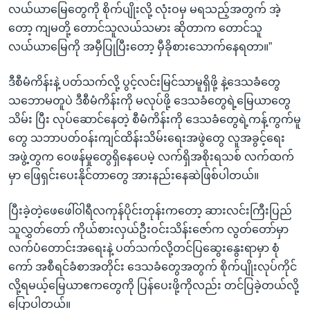
လယ်ယာမြေတွေကို စိုက်ပျိုးလို့ လုံးဝမှ မရသည့်အတွက် အဲ့
တော့ ကျမတို့ တောင်သူလယ်သမား ဆိုတာက တောင်သူ
လယ်ယာမြေကို အမှီပြုပြီးတော့ မှီခိုစားသောက်နေရတာ။”
ဒီစီမံကိန်းနဲ့ ပတ်သက်လို့ ပွင့်လင်းမြင်သာမူရှိဖို့ နဲ့ဒေသခံတွေ
သဘောမတူပဲ ဒီစီမံကိန်းကို မလုပ်ဖို့ ဒေသခံတွေရဲ့မြေယာတွေ
သိမ်း ပြီး လုပ်ဆောင်နေတဲ့ စီမံကိန်းကို ဒေသခံတွေရဲ့ကန့်ကွက်မူ
တွေ သဘာပတ်ဝန်းကျင်ထိန်းသိမ်းရေးအဖွဲတွေ လူအခွင့်ရေး
အဖွဲ့တွက ဝေဖန်မှုတွေရှိနေပေမဲ့ လက်ရှိအစိုးရသစ် လက်ထက်
မှာ ဖြေရှင်းပေးနိုင်တာတွေ အားနည်းနေဆဲဖြစ်ပါတယ်။
ပြီးခဲ့တဲ့ဖေဖေါ်ဝါရီလကုန်ပိုင်းတုန်းကတော့ ဆားလင်းကြီးပြည်
သူလွှတ်တော် ကိုယ်စားလှယ်ဦးဝင်းသိန်းဇော်က လွတ်တော်မှာ
လက်ပံတောင်းအရေးနဲ့ ပတ်သက်လို့တင်ပြဆွေးနွေးရာမှာ စုံ
ကော် အစီရင်ခံစာအတိုင်း ဒေသခံတွေအတွက် စိုက်ပျိုးလုပ်ကိုင်
လို့ရမယ့်မြေယာဧကတွေကို ပြန်ပေးဖို့ကိုလည်း တင်ပြခဲ့တယ်လို့
ပြောပါတယ်။