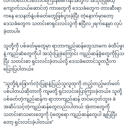
လက်ပံတောင်းတောင်ကြေးနီစီမံကိန်းအတွက် အသုံးပြုမယ့်
ကျောက်သယ်ဆောင်တဲ့ ကားတွေကို ဒေသခံတွေက တားဆီးရာ
ကနေ သေနတ်နဲ့ပစ်ခတ်တွေဖြစ်ပွားခဲ့ပြီး တဲ့နောက်မှာတော့
ဒေသခံတွေက သတင်းစာရှင်းလင်းပွဲကို ဧပြီလ၂ရက်နေ့မှာ လုပ်
ခဲ့တာပါ။
သူတို့ကို ပစ်ခတ်မူတွေမှာ ရာဘာကျည်ဆန်တွေသာမက ခဲထိပ်ဖူး
နဲ့ ကျည်ဆံတွေကိုပါ အသုံးပြုခဲ့ကြောင်း ကျည်ဆန်ခွံတွေကိုပြသ
ပြီး သတင်းစာ ရှင်းလင်းခဲ့တယ်လို့ ဒေသခံတောင်သူတဦးက
ပြောပြပါတယ်။
“သူတို့ရဲ့ခြောက်လုံးပြူးနဲ့ပြည်သူလူထုကို တည့်တည့်မတ်မတ်
ပစ်ပါတယ်ဆိုတာကို ကျမတို့ ရှင်းလင်းပြောကြားခဲ့တယ်။ သူတို့
ပစ်ခတ်တဲ့ကျည်ဆန်က ရာဘာကျည်ဆန် တင်မဟုတ်ဘူး။ ခဲ
အဆိပ်သင့်တဲ့ကျည်ဆန်တွေလည်းပါတယ် အဲ့တာတွေကို
သတင်းစာသမားတွေကို ပုံတွေရော ကျည်ဆန်တွေပါ ချပြပြီး
တော့ ရှင်းလင်းခဲ့ပါတယ်။”