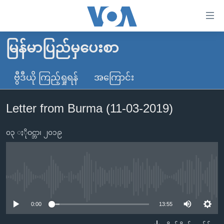
သုံး
ရ
လွယ်ကူ
မြန်မာပြည်မှပေးစာ
မူလစာမျက်နှာ
စေ
မြန်မာ
ဗွီဒီယို ကြည့်ရှုရန်
အကြောင်း
သည့်
ကမ္ဘာ့သတင်းများ
Link
Letter from Burma (11-03-2019)
ဗွီဒီယို
နိုင်ငံတကာ
များ
သတင်းလွတ်လပ်ခွင့်
အမေရိကန်
ပင်မ
၀၃ ႏိုဝင္ဘာ၊ ၂၀၁၉
ရပ်ဝန်းတခု လမ်းတခု အလွန်
တရုတ်
အကြောင်းအရာ
သို့
အင်္ဂလိပ်စာလေ့လာမယ်
အစ္စရေး-ပါလက်စတိုင်း
ကျော်
အပတ်စဉ်ကဏ္ဍများ
အမေရိကန်သုံးအီဒီယံ
No media source currently available
ကြည့်
ရေဒီယိုနှင့်ရုပ်သံ အချက်အလက်များ
မကြေးမုံရဲ့ အင်္ဂလိပ်စာ
ရေဒီယို
ရန်
0:00
13:55
ပင်မ
ရေဒီယို/တီဗွီအစီအစဉ်
ရုပ်ရှင်ထဲက အင်္ဂလိပ်စာ
တီဗွီ