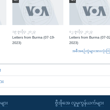
၁၉ ဇူလိုင္၊ ၂၀၂၃
၀၂ ဇူလိုင္၊ ၂၀၂၃
Letters from Burma (07-19-
Letters from Burma (07-0
2023)
2023)
အစီအစဉ်တွဲများအားလုံးကြည့
း
ား
ုများ
ဗွီအိုအေ လူမှုကွန်ယက်များ