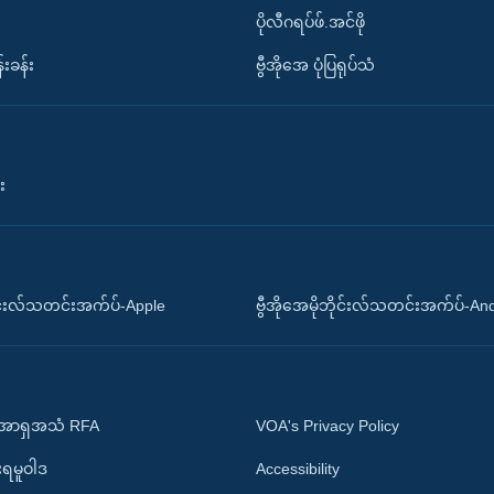
ပိုလီဂရပ်ဖ်.အင်ဖို
်းခန်း
ဗွီအိုအေ ပုံပြရုပ်သံ
း
ိုင်းလ်သတင်းအက်ပ်-Apple
ဗွီအိုအေမိုဘိုင်းလ်သတင်းအက်ပ်-An
 အာရှအသံ RFA
VOA's Privacy Policy
ုးရမူဝါဒ
Accessibility