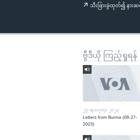
သုတပဒေသာ အင်္ဂလိပ်စာ
အ
သီးခြားခွဲထုတ်၍ နားဆင
ညွန်း
စာမျက်နှာ
သို့
ကျော်
ကြည့်
ရန်
ဗွီဒီယို ကြည့်ရှုရန်
ရှာဖွေ
ရန်
နေရာ
သို့
ကျော်
ရန်
၂၇ ၾသဂုတ္၊ ၂၀၂၃
Letters from Burma (08-27-
2023)