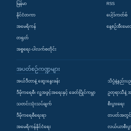
မြန်မာ
RSS
နိုင်ငံတကာ
ပေါ့ဒ်ကတ်စ်
အမေရိကန်
နေ့စဉ်အီးမေ
တရုတ်
အစ္စရေး-ပါလက်စတိုင်း
အပတ်စဉ်ကဏ္ဍများ
အယ်ဒီတာနဲ့ ဆွေးနွေးခန်း
သိပ္ပံနဲ့နည်း
ဒီမိုကရေစီ၊ လူ့အခွင့်အရေးနှင့် ခေတ်ပြိုင်ကမ္ဘာ
ဥတုရာသီနဲ့ 
သတင်းသုံးသပ်ချက်
စီးပွားရေး
ဒီမိုကရေစီရေးရာ
တပတ်အတွင်
အမေရိကန်နိုင်ငံရေး
လယ်ယာစီးပွ