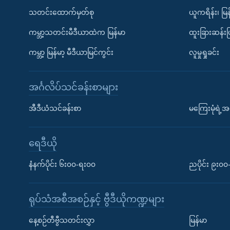
သတင်းထောက်မှတ်စု
ယူကရိန်း၊ မြန
ကမ္ဘာ့သတင်းမီဒီယာထဲက မြန်မာ
ထူးခြားဆန်း
ကမ္ဘာ့ မြန်မာ့ မီဒီယာမြင်ကွင်း
လူမှုရှုခင်း
အင်္ဂလိပ်သင်ခန်းစာများ
အီဒီယံသင်ခန်းစာ
မကြေးမုံရဲ့အင
ရေဒီယို
နံနက်ပိုင်း ၆း၀၀-ရး၀၀
ညပိုင်း ၉း၀
ရုပ်သံအစီအစဉ်နှင့် ဗွီဒီယိုကဏ္ဍများ
နေ့စဉ်တီဗွီသတင်းလွှာ
မြန်မာ