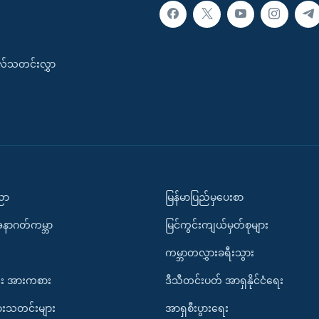
းလ်သတင်းလွှာ
ပညာ
မြန်မာပြည်မှပေးစာ
အနာဂတ်ကမ္ဘာ
မြင်ကွင်းကျယ်မှတ်စုများ
ကမ္ဘာတလွှားခရီးသွား
း အားကစား
ဒီသီတင်းပတ် အာရှနိုင်ငံရေး
ားသတင်းများ
အာရှစီးပွားရေး