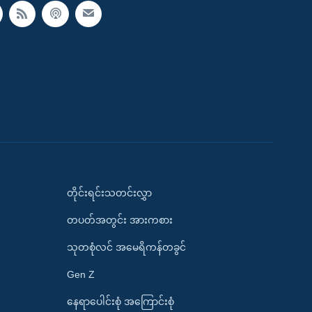
တိုင်းရင်းသတင်းလွှာ
တပတ်အတွင်း အားကစား
သုတစုံလင် အမေရိကန်တခွင်
Gen Z
နေရာပေါင်းစုံ အကြောင်းစုံ