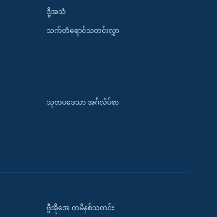
ဒို့အသံ
သက်တံရောင်သတင်းလွှာ
သုတပဒေသာ အင်္ဂလိပ်စာ
ဗွီအိုအေ တမိနစ်သတင်း