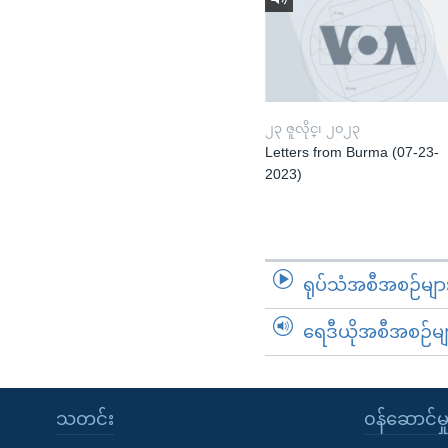
၂၃ ဇူလိုင္၊ ၂၀၂၃
Letters from Burma (07-23-
2023)
ရုပ်သံအစီအစဉ်မျာ
ရေဒီယိုအစီအစဉ်မျ
သတင်း
၀န်ဆောင်မှ