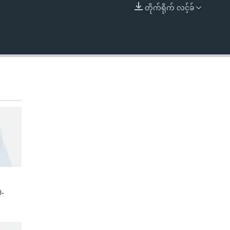
တိုက်ရိုက် လင့်ခ်
EMBED
0-