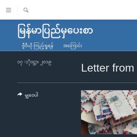
သုံး
ရ
ရှာဖွေ
လွယ်ကူ
မူလစာမျက်နှာ
မြန်မာပြည်မှပေးစာ
ရ
စေ
မြန်မာ
လာ
ဗွီဒီယို ကြည့်ရှုရန်
အကြောင်း
သည့်
ဒ်
ကမ္ဘာ့သတင်းများ
Link
ဗွီဒီယို
နိုင်ငံတကာ
၁၇ ႏိုဝင္ဘာ၊ ၂၀၁၉
Letter fro
များ
သတင်းလွတ်လပ်ခွင့်
အမေရိကန်
ပင်မ
ရပ်ဝန်းတခု လမ်းတခု အလွန်
တရုတ်
အကြောင်းအရာ
အင်္ဂလိပ်စာလေ့လာမယ်
အစ္စရေး-ပါလက်စတိုင်း
မျှဝေပါ
သို့
အပတ်စဉ်ကဏ္ဍများ
အမေရိကန်သုံးအီဒီယံ
ကျော်
ကြည့်
ရေဒီယိုနှင့်ရုပ်သံ အချက်အလက်များ
မကြေးမုံရဲ့ အင်္ဂလိပ်စာ
ရေဒီယို
ရန်
ရေဒီယို/တီဗွီအစီအစဉ်
ရုပ်ရှင်ထဲက အင်္ဂလိပ်စာ
တီဗွီ
ပင်မ