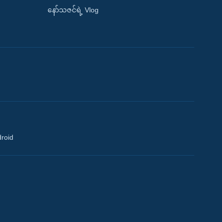
နော်သဇင်ရဲ့ Vlog
droid