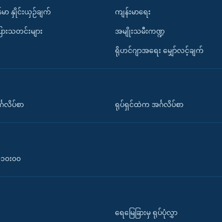
်မာ နှိုင်းယှဉ်ချက်
ကျန်းမာရေး
ပြားသတင်းများ
အမျိုးသမီးကဏ္ဍ
ရိုဟင်ဂျာအရေး မျှော်လင့်ချက်
်္ဂလိပ်စာ
ရုပ်ရှင်ထဲက အင်္ဂလိပ်စာ
၀-၁၀း၀၀
ရေမြေခြားမှ ရုပ်ပုံလွှာ