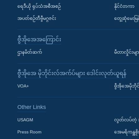
ရေဒီယို ရုပ်သံအစီအစဉ်
နိုင်ငံတကာ
အပတ်စဉ်တီဗွီမဂ္ဂဇင်း
တွေ့ဆုံမေးမြန
ဗွီအိုအေအကြောင်း
ဌာနမိတ်ဆက်
မီတာလှိုင်းမျာ
ဗွီအိုအေ မိုဘိုင်းလ်အက်ပ်များ ဒေါင်းလုတ်ယူရန်
Learning English
VOA+
ဗွီအိုအေမိုဘ
ဗွီအိုအေ လူမှုကွန်ယက်များ
Other Links
USAGM
လွတ်လပ်တဲ့
Press Room
အေမရိကန္အစိ
ဘာသာစကားများ