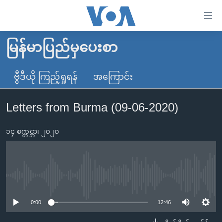
သုံး
ရ
လွယ်ကူ
မြန်မာပြည်မှပေးစာ
မူလစာမျက်နှာ
စေ
မြန်မာ
ဗွီဒီယို ကြည့်ရှုရန်
အကြောင်း
သည့်
ကမ္ဘာ့သတင်းများ
Link
Letters from Burma (09-06-2020)
ဗွီဒီယို
နိုင်ငံတကာ
များ
သတင်းလွတ်လပ်ခွင့်
အမေရိကန်
ပင်မ
၁၄ စက္တင္ဘာ၊ ၂၀၂၀
ရပ်ဝန်းတခု လမ်းတခု အလွန်
တရုတ်
အကြောင်းအရာ
သို့
အင်္ဂလိပ်စာလေ့လာမယ်
အစ္စရေး-ပါလက်စတိုင်း
ကျော်
အပတ်စဉ်ကဏ္ဍများ
အမေရိကန်သုံးအီဒီယံ
No media source currently available
ကြည့်
ရေဒီယိုနှင့်ရုပ်သံ အချက်အလက်များ
မကြေးမုံရဲ့ အင်္ဂလိပ်စာ
ရေဒီယို
ရန်
0:00
12:46
ပင်မ
ရေဒီယို/တီဗွီအစီအစဉ်
ရုပ်ရှင်ထဲက အင်္ဂလိပ်စာ
တီဗွီ