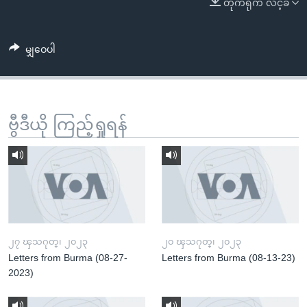
တိုက်ရိုက် လင့်ခ်
အ
သုတပဒေသာ အင်္ဂလိပ်စာ
ညွန်း
Learning English
စာမျက်နှာ
မျှဝေပါ
သို့
ဗွီအိုအေ လူမှုကွန်ယက်များ
ကျော်
ကြည့်
ရန်
ဗွီဒီယို ကြည့်ရှုရန်
ဘာသာစကားများ
ရှာဖွေ
ရန်
နေရာ
သို့
ကျော်
ရန်
၂၇ ၾသဂုတ္၊ ၂၀၂၃
၂၀ ၾသဂုတ္၊ ၂၀၂၃
Letters from Burma (08-27-
Letters from Burma (08-13-23)
2023)