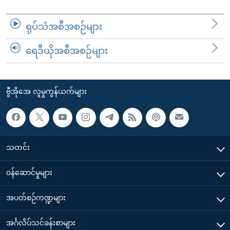
ရုပ်သံအစီအစဉ်များ
ရေဒီယိုအစီအစဉ်များ
ဗွီအိုအေ လူမှုကွန်ယက်များ
သတင်း
၀န်ဆောင်မှုများ
အပတ်စဉ်ကဏ္ဍများ
အင်္ဂလိပ်သင်ခန်းစာများ