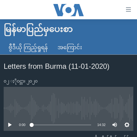
သုံး
ရ
လွယ်ကူ
မြန်မာပြည်မှပေးစာ
မူလစာမျက်နှာ
စေ
မြန်မာ
ဗွီဒီယို ကြည့်ရှုရန်
အကြောင်း
သည့်
ကမ္ဘာ့သတင်းများ
Link
Letters from Burma (11-01-2020)
ဗွီဒီယို
နိုင်ငံတကာ
များ
သတင်းလွတ်လပ်ခွင့်
အမေရိကန်
ပင်မ
၀၂ ႏိုဝင္ဘာ၊ ၂၀၂၀
ရပ်ဝန်းတခု လမ်းတခု အလွန်
တရုတ်
အကြောင်းအရာ
သို့
အင်္ဂလိပ်စာလေ့လာမယ်
အစ္စရေး-ပါလက်စတိုင်း
ကျော်
အပတ်စဉ်ကဏ္ဍများ
အမေရိကန်သုံးအီဒီယံ
No media source currently available
ကြည့်
ရေဒီယိုနှင့်ရုပ်သံ အချက်အလက်များ
မကြေးမုံရဲ့ အင်္ဂလိပ်စာ
ရေဒီယို
ရန်
0:00
14:32
ပင်မ
ရေဒီယို/တီဗွီအစီအစဉ်
ရုပ်ရှင်ထဲက အင်္ဂလိပ်စာ
တီဗွီ