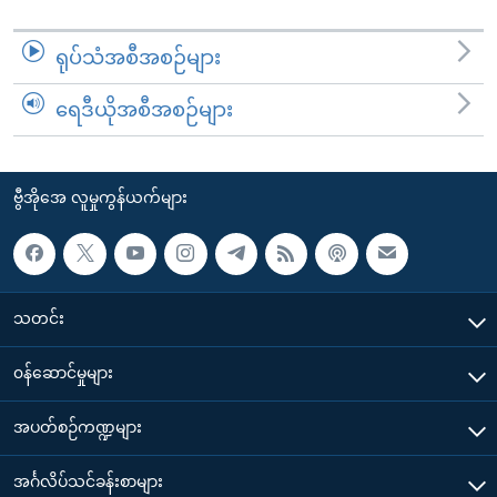
ရုပ်သံအစီအစဉ်များ
ရေဒီယိုအစီအစဉ်များ
ဗွီအိုအေ လူမှုကွန်ယက်များ
သတင်း
၀န်ဆောင်မှုများ
အပတ်စဉ်ကဏ္ဍများ
အင်္ဂလိပ်သင်ခန်းစာများ