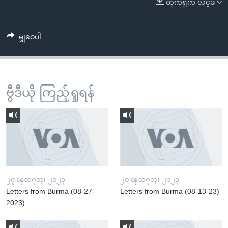
တိုက်ရိုက် လင့်ခ်
အ
သုတပဒေသာ အင်္ဂလိပ်စာ
ညွန်း
Learning English
စာမျက်နှာ
မျှဝေပါ
သို့
ဗွီအိုအေ လူမှုကွန်ယက်များ
ကျော်
ကြည့်
ရန်
ဗွီဒီယို ကြည့်ရှုရန်
ဘာသာစကားများ
ရှာဖွေ
ရန်
နေရာ
သို့
ကျော်
ရန်
၂၇ ၾသဂုတ္၊ ၂၀၂၃
၂၀ ၾသဂုတ္၊ ၂၀၂၃
Letters from Burma (08-27-
Letters from Burma (08-13-23)
2023)