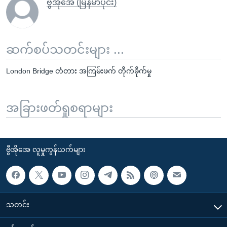
ဗွီအိုအေ (မြန်မာပိုင်း)
ဆက်စပ်သတင်းများ ...
London Bridge တံတား အကြမ်းဖက် တိုက်ခိုက်မှု
အခြားဖတ်ရှုစရာများ
ဗွီအိုအေ လူမှုကွန်ယက်များ
သတင်း