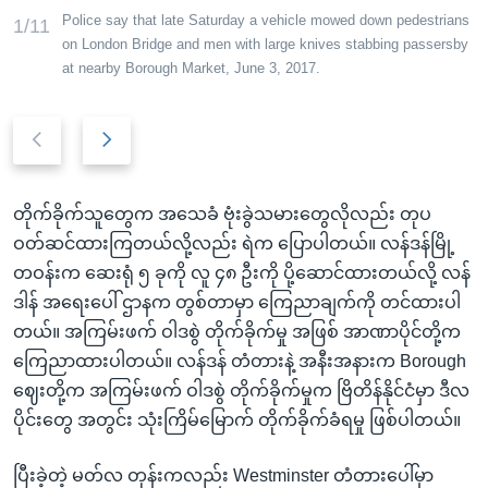
Police say that late Saturday a vehicle mowed down pedestrians
1/11
on London Bridge and men with large knives stabbing passersby
at nearby Borough Market, June 3, 2017.
P
N
r
e
e
x
တိုက်ခိုက်သူတွေက အသေခံ ဗုံးခွဲသမားတွေလိုလည်း တုပ
v
t
ဝတ်ဆင်ထားကြတယ်လို့လည်း ရဲက ပြောပါတယ်။ လန်ဒန်မြို့
i
s
တဝန်းက ဆေးရုံ ၅ ခုကို လူ ၄၈ ဦးကို ပို့ဆောင်ထားတယ်လို့ လန်
o
l
ဒါန် အရေးပေါ် ဌာနက တွစ်တာမှာ ကြေညာချက်ကို တင်ထားပါ
u
i
တယ်။ အကြမ်းဖက် ဝါဒစွဲ တိုက်ခိုက်မှု အဖြစ် အာဏာပိုင်တို့က
s
d
ကြေညာထားပါတယ်။ လန်ဒန် တံတားနဲ့ အနီးအနားက Borough
s
e
ဈေးတို့က အကြမ်းဖက် ဝါဒစွဲ တိုက်ခိုက်မှုက ဗြိတိန်နိုင်ငံမှာ ဒီလ
l
ပိုင်းတွေ အတွင်း သုံးကြိမ်မြောက် တိုက်ခိုက်ခံရမှု ဖြစ်ပါတယ်။
i
d
ပြီးခဲ့တဲ့ မတ်လ တုန်းကလည်း Westminster တံတားပေါ်မှာ
e