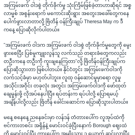
အကြမ်းဖက် ဝါဒစွဲ တိုက်ခိုက်မှု သုံးကြိမ်ဖြစ်ခဲ့တာဟာဆိုရင် အစ္စ
လာမ္မစ် အစွန်းရောက် မကောင်းဆိုးရွား အတွေးအခေါ်တွေကနေ
ပေါက်ဖွားလာတာလို့ ဗြိတိန် ဝန်ကြီးချုပ် Theresa May က ဒီ
ကနေ့ ပြောဆိုလိုက်ပါတယ်။
"အကြမ်းဖက် ဝါဒက အကြမ်းဖက် ဝါဒစွဲ တိုက်ခိုက်မှုတွေကို မွေး
ဖွားစေပြီး ပြစ်မှုကျူးလွန်သူ လက်သည် တရားခံတွေကလည်း
တဦးကနေ တဦးကို ကူးချနေကြတာ"လို့ ဗြိတိန်ဝန်ကြီးချုပ်က
ပြောဆိုသွားတာ ဖြစ်ပါတယ်။ နိုင်ငံတွင်း အကြမ်းဖက်ဝါဒကို
လက်သင့်ခံမှာ မဟုတ်ပါဘူး။ လူထု ဝန်ဆောင်မှုမှာရော လူမှု
အသိုင်းအဝိုင်း တခုလုံး အတွင်း အကြမ်းဖက်ဝါဒကို ဖော်ထုတ်
ချေမှုန်းဖို့ လိုအပ်နေပါပြီ။ ရပ်တန်းက ရပ်ပါလို့ ပြောရမယ့်
အချိန်ပါလို့လည်း ဗြိတိန် ခေါင်းဆောင်က ပြောဆိုသွားပါတယ်။
မနေ့ စနေနေ့ ညနေခင်းမှာ လန်ဒန် တံတားပေါ်က လူအုပ်ထဲကို
ဗင်ကားတစင်း အရှိန်နဲ့ မောင်းဝင်ခဲ့ပြီးနောက် Borough ဈေးထဲ
ကို မောင်းဝင်ပြီး ကားပေါ်က အမျိုးသား ၃ ယောက် ဆင်းလာပြီး