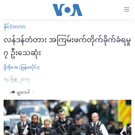
သုံး
ရ
လွယ်ကူ
နိုင်ငံတကာ
မူလစာမျက်နှာ
စေ
လန်ဒန်တံတား အကြမ်းဖက်တိုက်ခိုက်ခံရမှု
မြန်မာ
သည့်
၇ ဦးသေဆုံး
ကမ္ဘာ့သတင်းများ
Link
ဗွီဒီယို
နိုင်ငံတကာ
ဗွီအိုအေ (မြန်မာပိုင်း)
များ
သတင်းလွတ်လပ်ခွင့်
အမေရိကန်
၀၄ ဇြန္၊ ၂၀၁၇
ပင်မ
ရပ်ဝန်းတခု လမ်းတခု အလွန်
တရုတ်
အကြောင်းအရာ
မျှဝေပါ
သို့
အင်္ဂလိပ်စာလေ့လာမယ်
အစ္စရေး-ပါလက်စတိုင်း
ကျော်
အပတ်စဉ်ကဏ္ဍများ
အမေရိကန်သုံးအီဒီယံ
ကြည့်
ရေဒီယိုနှင့်ရုပ်သံ အချက်အလက်များ
မကြေးမုံရဲ့ အင်္ဂလိပ်စာ
ရေဒီယို
ရန်
ပင်မ
ရေဒီယို/တီဗွီအစီအစဉ်
ရုပ်ရှင်ထဲက အင်္ဂလိပ်စာ
တီဗွီ