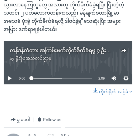
သွားလာနေကြသူတွေ အလားတူ တိုက်ခိုက်ခံခဲ့ရပြီး ပြီးတဲ့တဲ့
သတင်း ၂ ပတ်လောက်တုန်းကလည်း မန်ချက်စတာမြို့မှာ
အသေခံ ဗုံးခွဲ တိုက်ခိုက်ခံရလို့ ဒါဇင်နဲ့ချီ သေဆုံးပြီး အများ
အပြား ဒဏ်ရာရခဲ့ပါတယ်။
လန်ဒန်တံတား အကြမ်းဖက်တိုက်ခိုက်ခံရမှု ၇ ဦးသေဆုံး
by
ဗွီအိုအေသတင်းဌာန
No media source currently available
0:00
2:09
တိုက်ရိုက် လင့်ခ်
မျှဝေပါ
Follow us