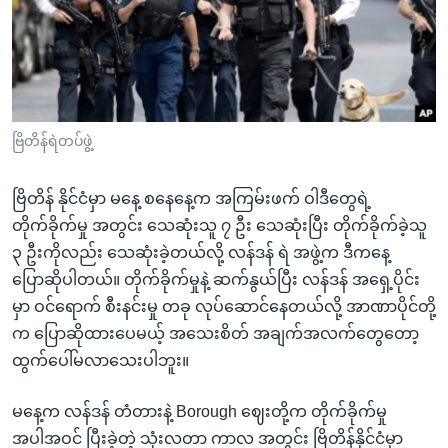
အ
သုတပဒေသာ အင်္ဂလိပ်စာ
ညွန်း
Learning English
စာမျက်နှာ
သို့
ဗွီအိုအေ လူမှုကွန်ယက်များ
ကျော်
ကြည့်
ဗြိတိန်ရဲတပ်ဖွဲ့
ရန်
ဘာသာစကားများ
ရှာဖွေ
ဗြိတိန် နိုင်ငံမှာ မနေ့ စနေနေ့က အကြမ်းဖက် ဝါဒီတွေရဲ့
ရန်
တိုက်ခိုက်မှု အတွင်း သေဆုံးသူ ၇ ဦး သေဆုံးပြီး တိုက်ခိုက်ခဲ့သူ
နေရာ
၃ ဦးကိုလည်း သေဆုံးခဲ့တယ်လို့ လန်ဒန် ရဲ အဖွဲ့က ဒီကနေ့
သို့
ပြောဆိုပါတယ်။ တိုက်ခိုက်မှုနဲ့ ဆက်နွယ်ပြီး လန်ဒန် အရှေ့ပိုင်း
ကျော်
မှာ ဝင်ရောက် စီးနင်းမှု တခု လုပ်ဆောင်နေတယ်လို့ အာဏာပိုင်တို့
ရန်
က ပြောဆိုထားပေမယ့် အသေးစိတ် အချက်အလက်တွေတော့
ထွက်ပေါ်မလာသေးပါဘူး။
မနေ့က လန်ဒန် တံတားနဲ့ Borough ဈေးတို့က တိုက်ခိုက်မှု
အပါအဝင် ပြီးခဲ့တဲ့ သုံးလတာ ကာလ အတွင်း ဗြိတိန်နိုင်ငံမှာ