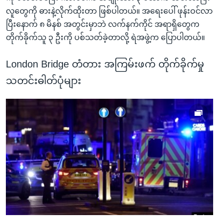
လူတွေကို ဓားနဲ့လိုက်ထိုးတာ ဖြစ်ပါတယ်။ အရေးပေါ် ဖုန်းဝင်လာ
ပြီးနောက် ၈ မိနစ် အတွင်းမှာဘဲ လက်နက်ကိုင် အရာရှိတွေက
တိုက်ခိုက်သူ ၃ ဦးကို ပစ်သတ်ခဲ့တာလို့ ရဲအဖွဲ့က ပြောပါတယ်။
London Bridge တံတား အကြမ်းဖက် တိုက်ခိုက်မှု
သတင်းဓါတ်ပုံများ