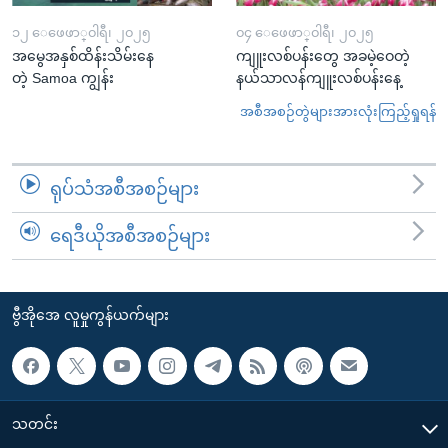
၁၂ ေဖေဖာ္၀ါရီ၊ ၂၀၂၅
၀၄ ေဖေဖာ္၀ါရီ၊ ၂၀၂၅
အမွေအနှစ်ထိန်းသိမ်းနေ
ကျူးလစ်ပန်းတွေ အခမဲ့ဝေတဲ့
တဲ့ Samoa ကျွန်း
နယ်သာလန်ကျူးလစ်ပန်းနေ့
အစီအစဉ်တွဲများအားလုံးကြည့်ရှုရန်
ရုပ်သံအစီအစဉ်များ
ရေဒီယိုအစီအစဉ်များ
ဗွီအိုအေ လူမှုကွန်ယက်များ
သတင်း