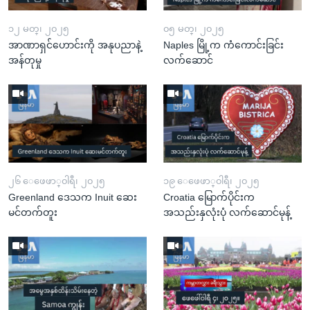
၁၂ မတ္၊ ၂၀၂၅
၀၅ မတ္၊ ၂၀၂၅
အာဏာရှင်ဟောင်းကို အနုပညာနဲ့
Naples မြို့က ကံကောင်းခြင်း
အန်တုမှု
လက်ဆောင်
၂၆ ေဖေဖာ္၀ါရီ၊ ၂၀၂၅
၁၉ ေဖေဖာ္၀ါရီ၊ ၂၀၂၅
Greenland ဒေသက Inuit ဆေး
Croatia မြောက်ပိုင်းက
မင်တက်တူး
အသည်းနှလုံးပုံ လက်ဆောင်မုန့်