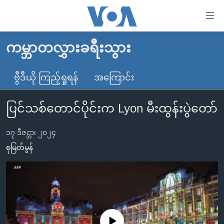
သုံး
ရ
လွယ်ကူ
ကမ္ဘာတလွှားခရီးသွား
မူလစာမျက်နှာ
စေ
မြန်မာ
ဗွီဒီယို ကြည့်ရှုရန်
အကြောင်း
သည့်
ကမ္ဘာ့သတင်းများ
Link
ပြင်သစ်တောင်ပိုင်းက Lyon မီးထွန်းပွဲတော်​​​​​​​
ဗွီဒီယို
နိုင်ငံတကာ
များ
သတင်းလွတ်လပ်ခွင့်
အမေရိကန်
ပင်မ
၁၇ ဒီဇင္ဘာ၊ ၂၀၂၄
ရပ်ဝန်းတခု လမ်းတခု အလွန်
တရုတ်
အကြောင်းအရာ
စုမြတ်မွန်
သို့
အင်္ဂလိပ်စာလေ့လာမယ်
အစ္စရေး-ပါလက်စတိုင်း
ကျော်
အပတ်စဉ်ကဏ္ဍများ
အမေရိကန်သုံးအီဒီယံ
ကြည့်
ရေဒီယိုနှင့်ရုပ်သံ အချက်အလက်များ
မကြေးမုံရဲ့ အင်္ဂလိပ်စာ
ရေဒီယို
ရန်
ပင်မ
ရေဒီယို/တီဗွီအစီအစဉ်
ရုပ်ရှင်ထဲက အင်္ဂလိပ်စာ
တီဗွီ
No media source currently available