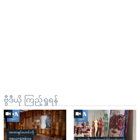
ဗွီဒီယို ကြည့်ရှုရန်