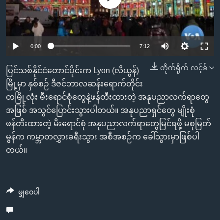
အ
သုတပဒေသာ အင်္ဂလိပ်စာ
ညွန်း
Learning English
စာမျက်နှာ
သို့
ဗွီအိုအေ လူမှုကွန်ယက်များ
0:00
7:12
ကျော်
တိုက်ရိုက် လင့်ခ်
ကြည့်
ပြင်သစ်နိုင်ငံတောင်ပိုင်းက Lyon (လီယွန်)
ရန်
မြို့မှာ နှစ်စဉ် ဒီဇင်ဘာလဆန်းရောက်တိုင်း
ဘာသာစကားများ
ရှာဖွေ
တမြို့လုံး မီးရောင်စုံတွေနဲ့ဖန်တီးထားတဲ့ အနုပညာလက်ရာတွေ
ရန်
အဖြစ် အသွင်ပြောင်းသွားပါတယ်။ အနုပညာရှင်တွေ မျိုးစုံ
နေရာ
ဖန်တီးထားတဲ့ မီးရောင်စုံ အနုပညာလက်ရာတွေမြင်ရဖို့ မစုမြတ်
သို့
မွန်က ကမ္ဘာတလွှားခရီးသွား အစီအစဉ်က ခေါ်သွားမှာဖြစ်ပါ
ကျော်
တယ်။
ရန်
မျှဝေပါ