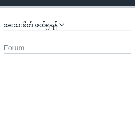
အသေးစိတ် ဖတ်ရှုရန်
Forum