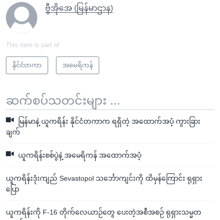
ဗွီအိုအေ (မြန်မာဌာန)
This item is part of
နိုင်ငံတကာ
အမေရိကန်
ဆက်စပ်သတင်းများ ...
မြန်မာနဲ့ ယူကရိန်း နိုင်ငံတကာက ရရှိတဲ့ အထောက်အပံ့ ကွားခြား
ချက်
ယူကရိန်းစစ်ပွဲနဲ့ အမေရိကန် အထောက်အပံ့
ယူကရိန်းဒုံးကျည် Sevastopol သင်္ဘောကျင်းကို ထိမှန်ကြောင်း ရုရှား
ပြော
ယူကရိန်းကို F-16 တိုက်လေယာဉ်တွေ ပေးတဲ့အစီအစဉ် ရုရှားသမ္မတ