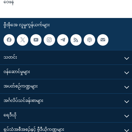
ဝေဖန်
ဗွီအိုအေ လူမှုကွန်ယက်များ
သတင်း
၀န်ဆောင်မှုများ
အပတ်စဉ်ကဏ္ဍများ
အင်္ဂလိပ်သင်ခန်းစာများ
ရေဒီယို
ရုပ်သံအစီအစဉ်နှင့် ဗွီဒီယိုကဏ္ဍများ