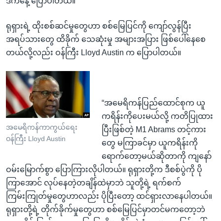
ဒီကနေ့ ပြောပါတယ်။
ရုရှားရဲ့ ထိုးစစ်ဆင်မှုတွေဟာ စစ်မြေပြင်ကို ကျော်လွန်ပြီး
အရပ်သားတွေ ထိခိုက် သေဆုံးမှု အများအပြား ဖြစ်ပေါ်နေစေ
တယ်လို့လည်း ဝန်ကြီး Lloyd Austin က ပြောပါတယ်။
“အမေရိကန်ပြည်ထောင်စုက ယူ
ကရိန်းကိုပေးမယ်လို့ ကတိပြုထား
အမေရိကန်ကာကွယ်ရေး
ပြီးဖြစ်တဲ့ M1 Abrams တင့်ကား
ဝန်ကြီး Lloyd Austin
တွေ မကြာခင်မှာ ယူကရိန်းကို
ရောက်တော့မယ်ဆိုတာကို ကျနော်
ဝမ်းမြောက်စွာ ပြောကြားလိုပါတယ်။​ ရုရှားတို့က ဒီစစ်ပွဲကို ပို
ကြာအောင် လုပ်နေတဲ့တချိန်ထဲမှာဘဲ သူတို့ရဲ့ ရက်စက်
ကြမ်းကြုတ်မှုတွေဟာလည်း ပိုပြီးတော့ ထင်ရှားလာနေပါတယ်။​
ရုရှားတို့ရဲ့ တိုက်ခိုက်မှုတွေဟာ စစ်မြေပြင်မှာတင်မကတော့ဘဲ