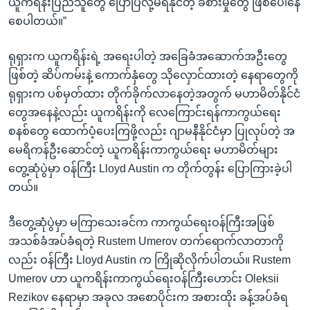
ယူကရိန်းပြည်သူတွေ ပြောပြလို့မရနိုင်တဲ့ ခံစားမှုတွေ ဖြစ်ပေါ်နေ
စေပါတယ်။”
ရုရှားက ယူကရိန်းရဲ့ အရေးပါတဲ့ အခြေခံအဆောက်အဦးတွေ
ဖြစ်တဲ့ ဆိပ်ကမ်းနဲ့ ကောက်နှံတွေ သိုလှောင်ထားတဲ့ နေရာတွေကို
ရုရှားက ပစ်မှတ်ထား တိုက်ခိုက်လာနေတဲ့အတွက် မဟာမိတ်နိုင်ငံ
တွေအနေနဲ့လည်း ယူကရိန်းကို လေကြောင်းရန်ကာကွယ်ရေး
စနစ်တွေ ထောက်ပံ့ပေးကြဖို့လည်း ဂျာမနီနိုင်ငံမှာ ပြုလုပ်တဲ့ အ
မေရိကန်ဦးဆောင်တဲ့ ယူကရိန်းကာကွယ်ရေး မဟာမိတ်များ
တွေ့ဆုံပွဲမှာ ဝန်ကြီး Lloyd Austin က တိုက်တွန်း ပြောကြားခဲ့ပါ
တယ်။​
ဒီတွေ့ဆုံပွဲမှာ မကြာသေးခင်က ကာကွယ်ရေးဝန်ကြီးအဖြစ်
အသစ်ခံအပ်ခံရတဲ့ Rustem Umerov တက်ရောက်လာတာကို
လည်း ဝန်ကြီး Lloyd Austin က ကြိုဆိုလိုက်ပါတယ်။ Rustem
Umerov ဟာ ယူကရိန်းကာကွယ်ရေးဝန်ကြီးဟောင်း Oleksii
Rezikov နေရာမှာ အခုလ အစောပိုင်းက အစားထိုး ခန့်အပ်ခံရ