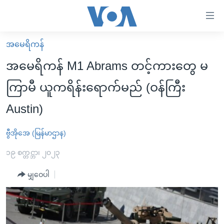
သုံး
ရ
လွယ်ကူ
အမေရိကန်
မူလစာမျက်နှာ
စေ
အမေရိကန် M1 Abrams တင့်ကားတွေ မ
မြန်မာ
သည့်
ကြာမီ ယူကရိန်းရောက်မည် (ဝန်ကြီး
ကမ္ဘာ့သတင်းများ
Link
Austin)
ဗွီဒီယို
နိုင်ငံတကာ
များ
သတင်းလွတ်လပ်ခွင့်
အမေရိကန်
ပင်မ
ဗွီအိုအေ (မြန်မာဌာန)
ရပ်ဝန်းတခု လမ်းတခု အလွန်
တရုတ်
အကြောင်းအရာ
၁၉ စက္တင္ဘာ၊ ၂၀၂၃
သို့
အင်္ဂလိပ်စာလေ့လာမယ်
အစ္စရေး-ပါလက်စတိုင်း
ကျော်
မျှဝေပါ
အပတ်စဉ်ကဏ္ဍများ
အမေရိကန်သုံးအီဒီယံ
ကြည့်
ရေဒီယိုနှင့်ရုပ်သံ အချက်အလက်များ
မကြေးမုံရဲ့ အင်္ဂလိပ်စာ
ရေဒီယို
ရန်
ပင်မ
ရေဒီယို/တီဗွီအစီအစဉ်
ရုပ်ရှင်ထဲက အင်္ဂလိပ်စာ
တီဗွီ