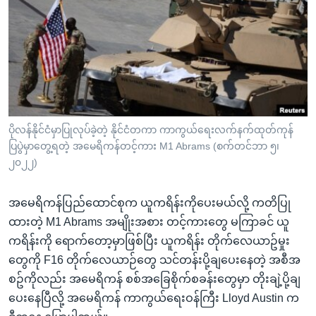
အ
သုတပဒေသာ အင်္ဂလိပ်စာ
ညွန်း
Learning English
စာမျက်နှာ
သို့
ဗွီအိုအေ လူမှုကွန်ယက်များ
ကျော်
ကြည့်
ရန်
ဘာသာစကားများ
ပိုလန်နိုင်ငံမှာပြုလုပ်ခဲ့တဲ့ နိုင်ငံတကာ ကာကွယ်ရေးလက်နက်ထုတ်ကုန်
ရှာဖွေ
ပြပွဲမှာတွေ့ရတဲ့ အမေရိကန်တင့်ကား M1 Abrams (စက်တင်ဘာ ၅၊
ရန်
၂၀၂၂)
နေရာ
သို့
အမေရိကန်ပြည်ထောင်စုက ယူကရိန်းကိုပေးမယ်လို့ ကတိပြု
ကျော်
ထားတဲ့ M1 Abrams အမျိုးအစား တင့်ကားတွေ မကြာခင် ယူ
ရန်
ကရိန်းကို ရောက်တော့မှာဖြစ်ပြီး ယူကရိန်း တိုက်လေယာဥ်မှုး
တွေကို F16 တိုက်လေယာဉ်တွေ သင်တန်းပို့ချပေးနေတဲ့ အစီအ
စဥ်ကိုလည်း အမေရိကန် စစ်အခြေစိုက်စခန်းတွေမှာ တိုးချဲ့ပို့ချ
ပေးနေပြီလို့ အမေရိကန် ကာကွယ်ရေးဝန်ကြီး Lloyd Austin က