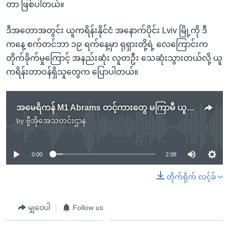
တာ ဖြစ်ပါတယ်။
ဒီအတောအတွင်း ယူကရိန်းနိုင်ငံ အနောက်ပိုင်း Lviv မြို့ကို ဒီ
ကနေ့ စက်တင်ဘာ ၁၉ ရက်နေ့မှာ ရုရှားတို့ရဲ့ လေကြောင်းက
တိုက်ခိုက်မှုကြောင့် အနည်းဆုံး လူတဦး သေဆုံးသွားတယ်လို့ ယူ
ကရိန်းတာဝန်ရှိသူတွေက ပြောပါတယ်။​
အမေရိကန် M1 Abrams တင့်ကားတွေ မကြာမီ ယူကရိန်းရောက်မည် (ဝန်ကြီး Austin)
by
ဗွီအိုအေသတင်းဌာန
No media source currently available
0:00
2:08
တိုက်ရိုက် လင့်ခ်
မျှဝေပါ
Follow us