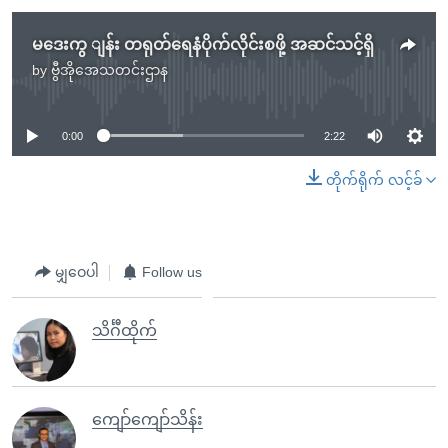
မဒေးကွ ျန်း တရုတ်ရေနံပိုက်လိုင်းစဖို့ အဆင်သင့်ရှိ
by
ဗွီအိုအေသတင်းဌာန
No media source currently available
0:00
2:22
တိုက်ရိုက် လင့်ခ်
မျှဝေပါ
Follow us
သိင်္ဂီထိုက်
ကျော်ကျော်သိန်း