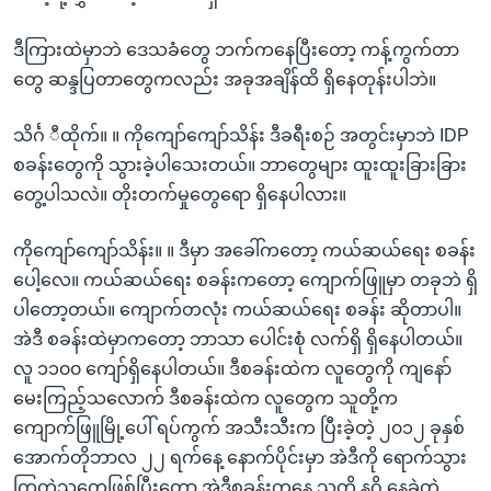
ဒီကြားထဲမှာဘဲ ဒေသခံတွေ ဘက်ကနေပြီးတော့ ကန့်ကွက်တာ
တွေ ဆန္ဒပြတာတွေကလည်း အခုအချိန်ထိ ရှိနေတုန်းပါဘဲ။
သိင်္ဂ ီထိုက်။ ။ ကိုကျော်ကျော်သိန်း ဒီခရီးစဉ် အတွင်းမှာဘဲ IDP
စခန်းတွေကို သွားခဲ့ပါသေးတယ်။ ဘာတွေများ ထူးထူးခြားခြား
တွေ့ပါသလဲ။ တိုးတက်မှုတွေရော ရှိနေပါလား။
ကိုကျော်ကျော်သိန်း။ ။ ဒီမှာ အခေါ်ကတော့ ကယ်ဆယ်ရေး စခန်း
ပေါ့လေ။ ကယ်ဆယ်ရေး စခန်းကတော့ ကျောက်ဖြူမှာ တခုဘဲ ရှိ
ပါတော့တယ်။ ကျောက်တလုံး ကယ်ဆယ်ရေး စခန်း ဆိုတာပါ။
အဲဒီ စခန်းထဲမှာကတော့ ဘာသာ ပေါင်းစုံ လက်ရှိ ရှိနေပါတယ်။
လူ ၁၁၀၀ ကျော်ရှိနေပါတယ်။ ဒီစခန်းထဲက လူတွေကို ကျနော်
မေးကြည့်သလောက် ဒီစခန်းထဲက လူတွေက သူတို့က
ကျောက်ဖြူမြို့ပေါ် ရပ်ကွက် အသီးသီးက ပြီးခဲ့တဲ့ ၂၀၁၂ ခုနှစ်
အောက်တိုဘာလ ၂၂ ရက်နေ့ နောက်ပိုင်းမှာ အဲဒီကို ရောက်သွား
ကြတဲ့သူတွေဖြစ်ပြီးတော့ အဲဒီစခန်းကနေ သူတို့ နဂို နေခဲ့တဲ့