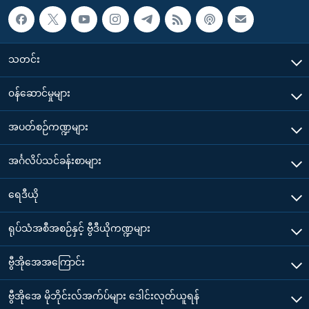
သတင်း
၀န်ဆောင်မှုများ
အပတ်စဉ်ကဏ္ဍများ
အင်္ဂလိပ်သင်ခန်းစာများ
ရေဒီယို
ရုပ်သံအစီအစဉ်နှင့် ဗွီဒီယိုကဏ္ဍများ
ဗွီအိုအေအကြောင်း
ဗွီအိုအေ မိုဘိုင်းလ်အက်ပ်များ ဒေါင်းလုတ်ယူရန်