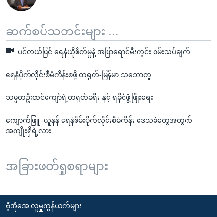
ဆက်စပ်သတင်းများ ...
ပင်လယ်ပြင် ရေနံယိုဖိတ်မှုနဲ့ အပြာရောင်မီးကွင်း စမ်းသပ်ချက်
ရေနံပိုက်လိုင်းစီမံကိန်းစဖို့ တရုတ်-မြန်မာ သဘောတူ
သမ္မတဦးထင်ကျော်ရဲ့တရုတ်ခရီး နှင့် ရခိုင်ဖွံ့ဖြိုးရေး
ကျောက်ဖြူ -ယူနန် ရေနံစိမ်းပိုက်လိုင်းစီမံကိန်း ဒေသခံတွေအတွက်
အကျိုးရှိရဲ့လား
အခြားဖတ်ရှုစရာများ
ဗွီအိုအေ လူမှုကွန်ယက်များ