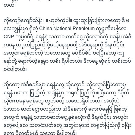
တယ်။
ကိုကျော်ကျော်သိန်း။ ။ ဟုတ်ကဲ့ပါ။ ထူးထူးခြားခြားကတော့ ဒီ မ
ဒေးကျွန်းမှာ ရှိတဲ့ China National Petroleum ကုမ္ပဏီပေါ့လေ
CNP ကုမ္ပဏီရဲ့ ရေနံနဲ့ သဘာ၀ ဓာတ်ငွေ့ သိုလှောင်တဲ့ စခန်း၊ အဲဒီ
ကနေ တရုတ်ပြည်ကို ပို့မယ့်နေရာပေါ့ အဲဒီနေရာကို ဒီရက်ပိုင်း
အတွင်း ရေနံတင်တဲ့ သဘောၤတွေ ခပ်စိပ်စိပ် ဝင်ပြီးတော့ ကျ
နော်တို့ ရောက်တဲ့နေ့မှာ တစီး ရှိပါတယ်။ ဒီကနေ့ ဆိုရင် တစီးထပ်
ဝင်ပါတယ်။
ဆိုတော့ အဲဒီစခန်းမှာ ရေနံတွေ သိုလှောင်၊ သိုလှောင်ပြီးတော့မှ
ရေနံ ပမာဏ ပြည့်တဲ့ အချိန်မှာ တရုတ်ပြည်ကို စပြီးတော့ ဒီပိုက်
လိုင်းကနေ ရေနံတွေ လွှတ်မယ့် သဘောရှိပါတယ်။ အဲလိုဘဲ
သဘာ၀ ဓာတ်ငွေ့ကလည်းဘဲ အဲဒီနေရာကို ရောက်နေပြီ ဖြစ်တဲ့
အတွက် ရေနံနဲ့ သဘာဝဓာတ်ငွေ့ နှစ်ခုလုံးကို ဒီရက်ပိုင်း အတွင်း
တွေပေါ့လေ သတင်းပတ်တွေ အတွင်းမှာဘဲ တရုတ်ပြည်ကို စပြီး
တော့ ပို့လွှတ်မယ့် သဘော ရှိပါတယ်။