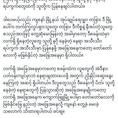
ရပ်ကွက်တွေထဲကို သူတို့က ပြန်နေချင်ပါတယ်။
ဒါပေမယ့်လည်း ကျနော် မြို့နယ် အုပ်ချုပ်ရေးမှူး၊ တခြား ဒီ မြို့
ပေါ်က တက်ကြွလှုပ်ရှားသူတွေ၊ တခြား ဒီကိစ္စနဲ့ နီးစပ်တဲ့သူတွေ
စသည်အားဖြင့် တွေ့ဆုံမေးမြန်းတဲ့ အခါမှာတော့ ဒီစခန်းထဲမှာ
လက်ရှိ ရှိနေတဲ့လူတွေ သူတို့ နဂို နေခဲ့တဲ့ နေရာ အသီးသီး၊
ရပ်ကွက် အသီးသီးမှာ ပြန်နေဖို့ အခြေအနေကတော့ တော်တော်
လေးကို မဖြစ်နိုင်တဲ့ အခြေအနေမှာ ရှိပါတယ်။
လက်ရှိ အခြေအနေမှာကတော့ စခန်းထဲက လူတွေကို အဲဒီနား
ပတ်ဝန်းကျင်မှာဘဲ နေရာချထားပေးဖို့ အတွက် ညှိနှိုင်းဆွေးနွေး
နေကြတဲ့ အဆင့် ရှိပါတယ်။ ဒီလူတွေသည် ဒီစခန်းကို ပိတ်၊ သူတို့
နေခဲ့တဲ့ နေရာတွေကို ပြန်သွားဆိုတဲ့ အခြေအနေမျိုးကတော့
လက်ရှိ အခြေအနေက ကျောက်ဖြူမြို့ပေါ်မှာ တော်တော်လေးကို
ဖြစ်နိုင်ခြေ နည်းတဲ့ အခြေအနေလို့ ကျနော် တွေ့ခဲ့ မေးခဲ့
သလောက် သိထားရပါတယ် ခင်ဗျ။