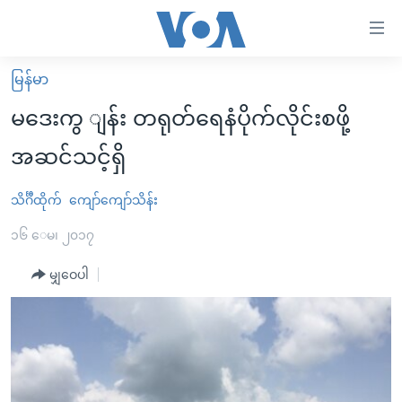
သုံး
ရ
လွယ်ကူ
မြန်မာ
မူလစာမျက်နှာ
စေ
မဒေးကွ ျန်း တရုတ်ရေနံပိုက်လိုင်းစဖို့
မြန်မာ
သည့်
အဆင်သင့်ရှိ
ကမ္ဘာ့သတင်းများ
Link
ဗွီဒီယို
နိုင်ငံတကာ
သိင်္ဂီထိုက်
ကျော်ကျော်သိန်း
များ
သတင်းလွတ်လပ်ခွင့်
အမေရိကန်
၁၆ ေမ၊ ၂၀၁၇
ပင်မ
ရပ်ဝန်းတခု လမ်းတခု အလွန်
တရုတ်
အကြောင်းအရာ
မျှဝေပါ
သို့
အင်္ဂလိပ်စာလေ့လာမယ်
အစ္စရေး-ပါလက်စတိုင်း
ကျော်
အပတ်စဉ်ကဏ္ဍများ
အမေရိကန်သုံးအီဒီယံ
ကြည့်
ရေဒီယိုနှင့်ရုပ်သံ အချက်အလက်များ
မကြေးမုံရဲ့ အင်္ဂလိပ်စာ
ရေဒီယို
ရန်
ပင်မ
ရေဒီယို/တီဗွီအစီအစဉ်
ရုပ်ရှင်ထဲက အင်္ဂလိပ်စာ
တီဗွီ