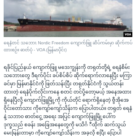
အ
သုတပဒေသာ အင်္ဂလိပ်စာ
ညွန်း
Learning English
စာမျက်နှာ
သို့
ဗွီအိုအေ လူမှုကွန်ယက်များ
ကျော်
ကြည့်
ရေနံတင် သဘောၤ Nordic Freedom ကျောက်ဖြူ ဆိပ်ကမ်းမှာ ဆိုက်ကပ်
ထားစဉ်။ ဓာတ်ပုံ - VOA (မြန်မာပိုင်း)
ရန်
ဘာသာစကားများ
ရှာဖွေ
ရခိုင်ပြည်နယ် ကျောက်ဖြူ မဒေးကျွန်းကို တရုတ်တို့ရဲ့ ရေနံစိမ်း
ရန်
သဘောၤတွေ ဒီရက်ပိုင်း ခပ်စိပ်စိပ် ဆိုက်ရောက်လာနေပြီး မကြာ
နေရာ
ခင်မှာ မြန်မာနိုင်ငံကို ဖြတ်သန်းပြီး တရုတ်နိုင်ငံကို သွယ်တန်း
သို့
ထားတဲ့ ရေနံပိုက်လိုင်းကနေ စတင် တင်ပို့တော့မယ့် အနေအထား
ကျော်
ရှိနေပြီလို့ ကျောက်ဖြူမြို့ကို ကိုယ်တိုင် ရောက်ရှိနေတဲ့ ဗွီအိုအေ
ရန်
ဝိုင်းတော်သား ကိုကျော်ကျော်သိန်းက ပြောပါတယ်။ တရုတ် ရေနံ
နဲ့ သဘာ၀ ဓာတ်ငွေ့ အရေး အပြင် ကျောက်ဖြူမြို့ပေါ်က
ဒုက္ခသည် စခန်း အခြေအနေတွေကို မသိင်္ဂ ီထိုက် ဆက်သွယ်
မေးမြန်းတာမှာ ကိုကျော်ကျော်သိန်းက အခုလို စပြီး ပြောပါ