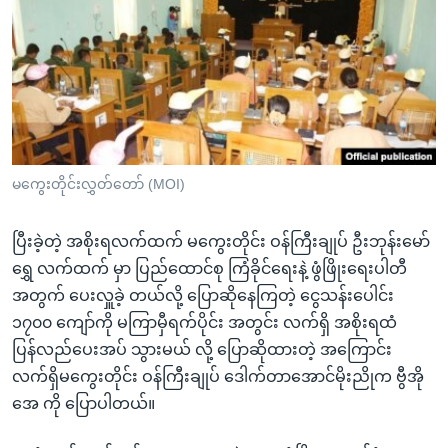
အ
သုတပဒေသာ အင်္ဂလိပ်စာ
ညွန်း
Learning English
စာမျက်နှာ
သို့
ဗွီအိုအေ လူမှုကွန်ယက်များ
ကျော်
ကြည့်
ရန်
ဘာသာစကားများ
မကွေးတိုင်းလွှတ်တော် (MOI)
ရှာဖွေ
ရန်
ပြီးခဲ့တဲ့ အစိုးရလက်ထက် မကွေးတိုင်း ဝန်ကြီးချုပ် ဦးဘုန်းမော်
နေရာ
ရွှေ လက်ထက် မှာ ပြည်ထောင်စု ကြံခိုင်ရေးနဲ့ ဖွံဖြိုးရေးပါတီ
သို့
အတွက် ပေးလှူခဲ့ တယ်လို့ ပြောဆိုနေကြတဲ့ ငွေသန်းပေါင်း
ကျော်
၁၇၀၀ ကျော်ကို မကြာမှီရက်ပိုင်း အတွင်း လက်ရှိ အစိုးရထံ
ရန်
ပြန်လည်ပေးအပ် သွားမယ် လို့ ပြောဆိုထားတဲ့ အကြောင်း
လက်ရှိမကွေးတိုင်း ဝန်ကြီးချုပ် ဒေါက်တာအောင်မိုးညိုက ဗွီအို
အေ ကို ပြောပါတယ်။