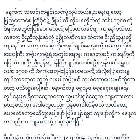
“မနက်က သတင်းစာရှင်းလင်းပွဲလုပ်တယ်။ ညနေကျတော့
ပြည်ထောင်စု ကြံ့ခိုင်ဖွံ့ဖြိုးပါတီ ကိုပေးလိုက်တဲ့ သန်း ၁၇၀၀ ကို
ဒီရက်အတွင်းပြန်ပေး မယ်လို့ ပြောတယ်ခင်ဗျ။ ကျနေ်ာသိတာ
ကတော့ ဦးညီထွန်းဆိုတဲ့ ပုဂ္ဂိုလ်ဆီကနေ သိတာ။ ဦးညီထွန်းတို့
ကျနေ်ာကတော့ တဆင့် တိုင်းအုပ်ချုပ်ရေးမှူးတို့ ၊ မကွေးတိုင်း
ဒေသကြီး အစိုးရအဖွဲ့ရဲ့အတွင်းရေးမှူး ကနေတဆင့် ကျနေ်ာ့ကို
ပြောတာ ။ ဦးညီထွန်းနဲ့ ဝန်ကြီးချုပ်ဟောင်း ဦးဘုန်းမော်ရွှေက
သန်း ၁၇၀၀ ကို ဒီရက်အတွင်းပြန်ပေးမယ်လို့ အဲလိုပြောတာဗျ
ကျန်တာတွေက သူတို့ ပေးပါလိမ့်မယ် ဘယ်တော့ပေးမယ်ဆိုတာ
တော့ မသိဘူးပေါ့နော်။ နောက်တခု ရွှေသုခ ငွေစုငွေးချေးရေး
လုပ်ငန်းမှာ ရှိတာတွေကတော့ လုပ်ငန်းရှင်တွေက ချေးထားလား
တော့မသိဘူး အဲဒါတွေလည်း ပြန်ပေးပါလိမ့်မယ် ဘယ်တော့
ပေးမလဲတော့မသိဘူးပေါ့နော် ပြန်ပြောရမှာ ကျနော်တို့က မနေ့က
ကတည်းက ကျနေ်ာတို့ စာပို့လိုက်ပြီ။”
ဒီကိစ္စနဲ့ ပက်သက်လို့ ဧပြီလ ၂၅ ရက်နေ့ မနက်မှာ မကွေးတိုင်း