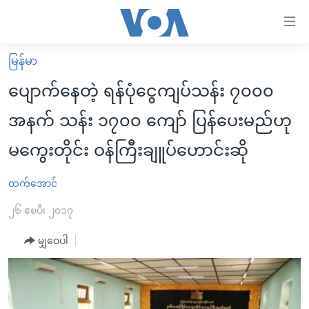
သုံး
ရ
လွယ်ကူ
မြန်မာ
မူလစာမျက်နှာ
စေ
ပျောက်နေတဲ့ ရန်ပုံငွေကျပ်သန်း ၇၀၀၀
မြန်မာ
သည့်
အနက် သန်း ၁၇၀၀ ကျော် ပြန်ပေးမည်ဟု
ကမ္ဘာ့သတင်းများ
Link
မကွေးတိုင်း ဝန်ကြီးချူပ်ဟောင်းဆို
ဗွီဒီယို
နိုင်ငံတကာ
များ
သတင်းလွတ်လပ်ခွင့်
အမေရိကန်
ပင်မ
ထက်အောင်
ရပ်ဝန်းတခု လမ်းတခု အလွန်
တရုတ်
အကြောင်းအရာ
၂၆ ဧၿပီ၊ ၂၀၁၇
သို့
အင်္ဂလိပ်စာလေ့လာမယ်
အစ္စရေး-ပါလက်စတိုင်း
ကျော်
မျှဝေပါ
အပတ်စဉ်ကဏ္ဍများ
အမေရိကန်သုံးအီဒီယံ
ကြည့်
ရေဒီယိုနှင့်ရုပ်သံ အချက်အလက်များ
မကြေးမုံရဲ့ အင်္ဂလိပ်စာ
ရေဒီယို
ရန်
ပင်မ
ရေဒီယို/တီဗွီအစီအစဉ်
ရုပ်ရှင်ထဲက အင်္ဂလိပ်စာ
တီဗွီ