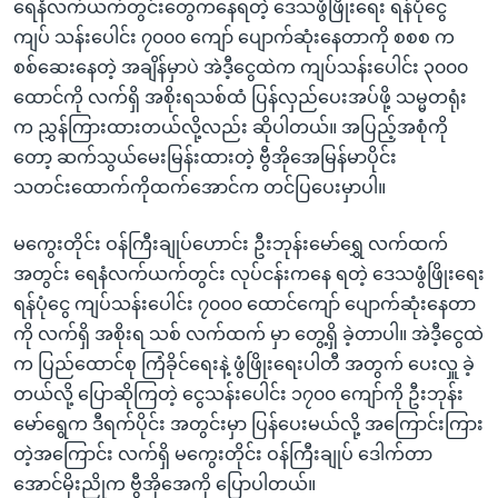
ရေနံလက်ယက်တွင်းတွေကနေရတဲ့ ဒေသဖွံဖြိုးရေး ရန်ပုံငွေ
ကျပ် သန်းပေါင်း ၇၀၀၀ ကျော် ပျောက်ဆုံးနေတာကို စစစ က
စစ်ဆေးနေတဲ့ အချိန်မှာပဲ အဲဒီ့ငွေထဲက ကျပ်သန်းပေါင်း ၃၀၀၀
ထောင်ကို လက်ရှိ အစိုးရသစ်ထံ ပြန်လှည်ပေးအပ်ဖို့ သမ္မတရုံး
က ညွှန်ကြားထားတယ်လို့လည်း ဆိုပါတယ်။ အပြည့်အစုံကို
တော့ ဆက်သွယ်မေးမြန်းထားတဲ့ ဗွီအိုအေမြန်မာပိုင်း
သတင်းထောက်ကိုထက်အောင်က တင်ပြပေးမှာပါ။
မကွေးတိုင်း ဝန်ကြီးချုပ်ဟောင်း ဦးဘုန်းမော်ရွှေ လက်ထက်
အတွင်း ရေနံလက်ယက်တွင်း လုပ်ငန်းကနေ ရတဲ့ ဒေသဖွံဖြိုးရေး
ရန်ပုံငွေ ကျပ်သန်းပေါင်း ၇၀၀၀ ထောင်ကျော် ပျောက်ဆုံးနေတာ
ကို လက်ရှိ အစိုးရ သစ် လက်ထက် မှာ တွေ့ရှိ ခဲ့တာပါ။ အဲဒီ့ငွေထဲ
က ပြည်ထောင်စု ကြံခိုင်ရေးနဲ့ ဖွံဖြိုးရေးပါတီ အတွက် ပေးလှူ ခဲ့
တယ်လို့ ပြောဆိုကြတဲ့ ငွေသန်းပေါင်း ၁၇၀၀ ကျော်ကို ဦးဘုန်း
မော်ရွေက ဒီရက်ပိုင်း အတွင်းမှာ ပြန်ပေးမယ်လို့ အကြောင်းကြား
တဲ့အကြောင်း လက်ရှိ မကွေးတိုင်း ဝန်ကြီးချုပ် ဒေါက်တာ
အောင်မိုးညိုက ဗွီအိုအေကို ပြောပါတယ်။