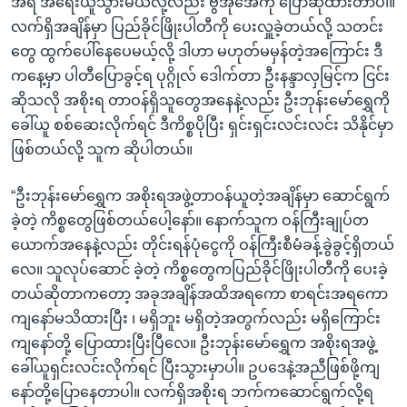
အရ အရေးယူသွားမယ်လို့လည်း ဗွီအိုအေကို ပြောဆိုထားတာပါ။
လက်ရှိအချိန်မှာ ပြည်ခိုင်ဖြိုးပါတီကို ပေးလှူခဲ့တယ်လို့ သတင်း
တွေ ထွက်ပေါ်နေပေမယ့်လို့ ဒါဟာ မဟုတ်မမှန်တဲ့အကြောင်း ဒီ
ကနေ့မှာ ပါတီပြောခွင့်ရ ပုဂ္ဂိုလ် ဒေါက်တာ ဦးနန္ဒာလှမြင့်က ငြင်း
ဆိုသလို အစိုးရ တာဝန်ရှိသူတွေအနေနဲ့လည်း ဦးဘုန်းမော်ရွှေကို
ခေါ်ယူ စစ်ဆေးလိုက်ရင် ဒီကိစ္စပိုပြီး ရှင်းရှင်းလင်းလင်း သိနိုင်မှာ
ဖြစ်တယ်လို့ သူက ဆိုပါတယ်။
“ဦးဘုန်းမော်ရွှေက အစိုးရအဖွဲ့တာဝန်ယူတဲ့အချိန်မှာ ဆောင်ရွက်
ခဲ့တဲ့ ကိစ္စတွေဖြစ်တယ်ပေါ့နော်။ နောက်သူက ဝန်ကြီးချုပ်တ
ယောက်အနေနဲ့လည်း တိုင်းရန်ပုံငွေကို ဝန်ကြီးစီမံခန့်ခွဲခွင့်ရှိတယ်
လေ။ သူလုပ်ဆောင် ခဲ့တဲ့ ကိစ္စတွေကပြည်ခိုင်ဖြိုးပါတီကို ပေးခဲ့
တယ်ဆိုတာကတော့ အခုအချိန်အထိအရကော စာရင်းအရကော
ကျနော်မသိထားပြီး ၊ မရှိဘူး မရှိတဲ့အတွက်လည်း မရှိကြောင်း
ကျနော်တို့ ပြောထားပြီးပြီလေ။ ဦးဘုန်းမော်ရွှေက အစိုးရအဖွဲ့
ခေါ်ယူရှင်းလင်းလိုက်ရင် ပြီးသွားမှာပါ။ ဥပဒေနဲ့အညီဖြစ်ဖို့ကျ
နော်တို့ပြောနေတာပါ။ လက်ရှိအစိုးရ ဘက်ကဆောင်ရွက်လို့ရ