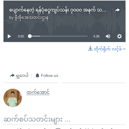
ပျောက်နေတဲ့ ရန်ပုံငွေကျပ်သန်း ၇၀၀၀ အနက် သန်း ၁၇၀၀ ကျော် ပြန်ပေးမည်ဟု မကွေးတိုင်း ဝန်ကြီးချူပ်ဟောင်းဆို
by
ဗွီအိုအေသတင်းဌာန
No media source currently available
0:00
4:38
တိုက်ရိုက် လင့်ခ်
မျှဝေပါ
Follow us
ထက်အောင်
ဆက်စပ်သတင်းများ ...