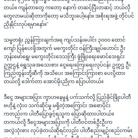
တယ်။ ကျန်တာတွေ ကတော့ နောက် တဆင့်ပြီးတဆင့် ဘယ်လို
တွေလာမယ်ဆိုတာကိုတော့ မသိဘူးပေါ့နော်။ အစိုးရအဖွဲ့ တိုင်ပင်
ညှိနှိုင်းလုပ်ရမှာနော်။"
သမ္မတရုံး ညွှန်ကြားချက်အရ ကျပ်သန်းပေါင်း ၃၀၀၀ ထောင်
ကျော် ပြန်ပေးဖို့အတွက် မကွေးတိုင်း ဝန်ကြီးချုပ်ဟောင်း ဦး
ဘုန်းမော်ရွှေ၊ မကွေးတိုင်းဒေသကြီး ဖွံဖြိုးရေးဖောင်ဒေးရှင်း
ဥက္ကဌနဲ့ ရွှေသုခအသေးစား ငွေရေးကြေးရေးလုပ်ငန်း ဥက္ကဌ ဦး
ကြည်ထွန်းတို့ဆီကို အသိပေး အကြောင်းကြားစာ ပေးပို့ထား
တယ်လို့ ဒေါက်တာ အောင်မိုးညိုက ပြောပါတယ်။
ဒီငွေ အများအပြား ကွာဟနေမှုနဲ့ ပက်သက်လို့ ပြည်ခိုင်ဖြိုးပါတီ
ဗဟိုနဲ့ လုံး၀ သက်ဆိုင်မှု မရှိတဲ့အကြောင်း အစောပိုင်း
ကတည်းက ပါတီပြောခွင့်ရသူက ပြောဆိုထားပါတယ်။
တကယ်လို့ ဒီငွေအများအပြားကို ပါတီဝင်တစ်ဦးဦးက
အလွဲသုံးစား လုပ်ခဲ့တယ်ဆိုရင်လည်း ပါတီစည်းမျဉ်းစည်းကမ်း