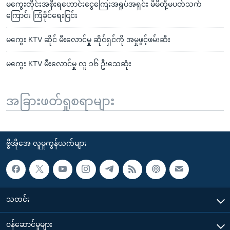
မကွေးတိုင်းအစိုးရဟောင်းငွေကြေးအရှုပ်အရှင်း မိမိတို့မပတ်သက်
ကြောင်း ကြံခိုင်ရေးငြင်း
မကွေး KTV ဆိုင် မီးလောင်မှု ဆိုင်ရှင်ကို အမှုဖွင့်ဖမ်းဆီး
မကွေး KTV မီးလောင်မှု လူ ၁၆ ဦးသေဆုံး
အခြားဖတ်ရှုစရာများ
ဗွီအိုအေ လူမှုကွန်ယက်များ
သတင်း
၀န်ဆောင်မှုများ