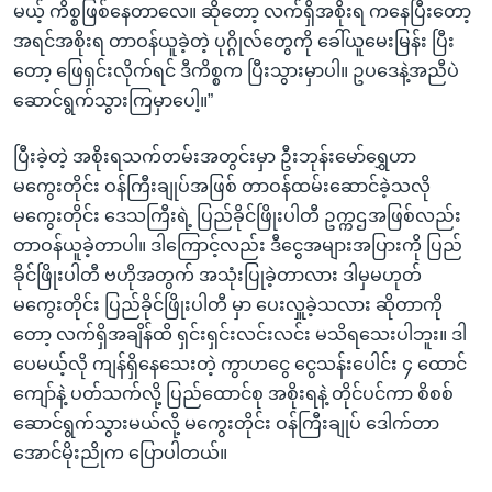
မယ့် ကိစ္စဖြစ်နေတာလေ။ ဆိုတော့ လက်ရှိအစိုးရ ကနေပြီးတော့
အရင်အစိုးရ တာဝန်ယူခဲ့တဲ့ ပုဂ္ဂိုလ်တွေကို ခေါ်ယူမေးမြန်း ပြီး
တော့ ဖြေရှင်းလိုက်ရင် ဒီကိစ္စက ပြီးသွားမှာပါ။ ဥပဒေနဲ့အညီပဲ
ဆောင်ရွက်သွားကြမှာပေါ့။”
ပြီးခဲ့တဲ့ အစိုးရသက်တမ်းအတွင်းမှာ ဦးဘုန်းမော်ရွှေဟာ
မကွေးတိုင်း ဝန်ကြီးချုပ်အဖြစ် တာဝန်ထမ်းဆောင်ခဲ့သလို
မကွေးတိုင်း ဒေသကြီးရဲ့ ပြည်ခိုင်ဖြိုးပါတီ ဥက္ကဌအဖြစ်လည်း
တာဝန်ယူခဲ့တာပါ။ ဒါကြောင့်လည်း ဒီငွေအများအပြားကို ပြည်
ခိုင်ဖြိုးပါတီ ဗဟိုအတွက် အသုံးပြုခဲ့တာလား ဒါမှမဟုတ်
မကွေးတိုင်း ပြည်ခိုင်ဖြိုးပါတီ မှာ ပေးလှူခဲ့သလား ဆိုတာကို
တော့ လက်ရှိအချိန်ထိ ရှင်းရှင်းလင်းလင်း မသိရသေးပါဘူး။ ဒါ
ပေမယ့်လို ကျန်ရှိနေသေးတဲ့ ကွာဟငွေ ငွေသန်းပေါင်း ၄ ထောင်
ကျော်နဲ့ ပတ်သက်လို့ ပြည်ထောင်စု အစိုးရနဲ့ တိုင်ပင်ကာ စိစစ်
ဆောင်ရွက်သွားမယ်လို့ မကွေးတိုင်း ဝန်ကြီးချုပ် ဒေါက်တာ
အောင်မိုးညိုက ပြောပါတယ်။