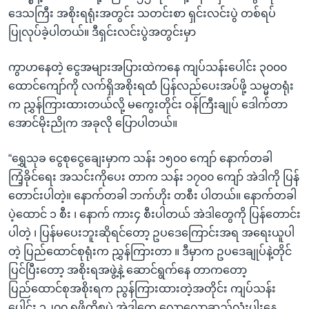
ဒေသကြီး အစိုးရရုံးအတွင်း သတင်းစာ ရှင်းလင်းပွဲ တစ်ရပ်
ပြုလုပ်ခဲ့ပါတယ်။ ဒီရှင်းလင်းပွဲအတွင်းမှာ
ကွာဟနေတဲ့ ငွေအများအပြားထဲကနေ ကျပ်သန်းပေါင်း ၃၀၀၀
ထောင်ကျော်ကို လက်ရှိအစိုးရထံ ပြန်လည်ပေးအပ်ဖို့ သမ္မတရုံး
က ညွှန်ကြားထားတယ်လို့ မကွေးတိုင်း ဝန်ကြီးချုပ် ဒေါက်တာ
အောင်မိုးညိုက အခုလို ပြောပါတယ်။
“ရွှေသုခ ငွေစုငွေချေးမှာက သန်း ၁၅၀၀ ကျော် နောက်တခါ
ကြံ့ခိုင်ရေး အသင်းကိုပေး တာက သန်း ၁၇၀၀ ကျော် အဲဒါကို ပြန်
တောင်းပါတဲ့။ နောက်တခါ ဘက်ဟိုး တစီး ပါတယ်။ နောက်တခါ
ပဲ့ထောင် ၁ စီး ၊ နောက် ကား၄ စီးပါတယ် အဲဒါတွေကို ပြန်တောင်း
ပါတဲ့ ၊ ပြန်မပေးဘူးဆိုရင်တော့ ဥပဒေကြောင်းအရ အရေးယူပါ
တဲ့ ပြည်ထောင်စုရုံးက ညွှန်ကြားတာ ။ ဒီမှာက ဥပဒေချုပ်နဲ့တိုင်
ပြင်ပြီးတော့ အစိုးရအဖွဲ့နဲ့ ဆောင်ရွက်နေ တာကတော့
ပြည်ထောင်စုအစိုးရက ညွန်ကြားထားတဲ့အတိုင်း ကျပ်သန်း
ပေါင်း ၃၂၀၀ ရဖို့ကိစ္စပဲ အဲဒါတွေ လောလောဆည်လုံးပါးနေ