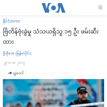
သုံး
ရ
လွယ်ကူ
နိုင်ငံတကာ
မူလစာမျက်နှာ
စေ
ဗြိတိန်ဗုံးခွဲမှု သံသယရှိသူ ၁၅ ဦး ဖမ်းဆီး
မြန်မာ
သည့်
ထား
ကမ္ဘာ့သတင်းများ
Link
ဗွီဒီယို
နိုင်ငံတကာ
ဗွီအိုအေ (မြန်မာပိုင်း)
များ
သတင်းလွတ်လပ်ခွင့်
အမေရိကန်
၂၉ ေမ၊ ၂၀၁၇
ပင်မ
ရပ်ဝန်းတခု လမ်းတခု အလွန်
တရုတ်
အကြောင်းအရာ
မျှဝေပါ
သို့
အင်္ဂလိပ်စာလေ့လာမယ်
အစ္စရေး-ပါလက်စတိုင်း
ကျော်
အပတ်စဉ်ကဏ္ဍများ
အမေရိကန်သုံးအီဒီယံ
ကြည့်
ရေဒီယိုနှင့်ရုပ်သံ အချက်အလက်များ
မကြေးမုံရဲ့ အင်္ဂလိပ်စာ
ရေဒီယို
ရန်
ပင်မ
ရေဒီယို/တီဗွီအစီအစဉ်
ရုပ်ရှင်ထဲက အင်္ဂလိပ်စာ
တီဗွီ