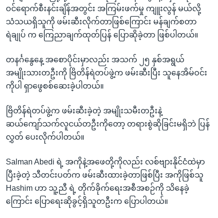
ဝင်ရောက်စီးနင်းချိန်အတွင်း အကြမ်းဖက်မှု ကျူးလွန် မယ်လို့
သံသယရှိသူကို ဖမ်းဆီးလိုက်တာဖြစ်ကြောင်း မန်ချက်စတာ
ရဲချုပ် က ကြေညာချက်ထုတ်ပြန် ပြောဆိုခဲ့တာ ဖြစ်ပါတယ်။
တနင်္ဂနွေနေ့ အစောပိုင်းမှာလည်း အသက် ၂၅ နှစ်အရွယ်
အမျိုးသားတဦးကို ဗြိတိန်ရဲတပ်ဖွဲ့က ဖမ်းဆီးပြီး သူနေအိမ်ဝင်း
ကိုပါ ရှာဖွေစစ်ဆေးခဲ့ပါတယ်။
ဗြိတိန်ရဲတပ်ဖွဲ့က ဖမ်းဆီးခဲ့တဲ့ အမျိုးသမီးတဦးနဲ့
ဆယ်ကျော်သက်လူငယ်တဦးကိုတော့ တရားစွဲဆိုခြင်းမရှိဘဲ ပြန်
လွှတ် ပေးလိုက်ပါတယ်။
Salman Abedi ရဲ့ အကိုနဲ့အဖေတို့ကိုလည်း လစ်ဗျားနိုင်ငံထဲမှာ
ပြီးခဲ့တဲ့ သီတင်းပတ်က ဖမ်းဆီးထားခဲ့တာဖြစ်ပြီး အကိုဖြစ်သူ
Hashim ဟာ သူ့ညီ ရဲ့ တိုက်ခိုက်ရေးအစီအစဉ်ကို သိနေခဲ့
ကြောင်း ပြောရေးဆိုခွင့်ရှိသူတဦးက ပြောပါတယ်။