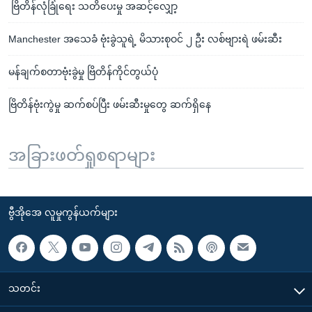
ဗြိတိန်လုံခြုံရေး သတိပေးမှု အဆင့်လျှော့
Manchester အသေခံ ဗုံးခွဲသူရဲ့ မိသားစုဝင် ၂ ဦး လစ်ဗျားရဲ ဖမ်းဆီး
မန်ချက်စတာဗုံးခွဲမှု ဗြိတိန်ကိုင်တွယ်ပုံ
ဗြိတိန်ဗုံးကွဲမှု ဆက်စပ်ပြီး ဖမ်းဆီးမှုတွေ ဆက်ရှိနေ
အခြားဖတ်ရှုစရာများ
ဗွီအိုအေ လူမှုကွန်ယက်များ
သတင်း