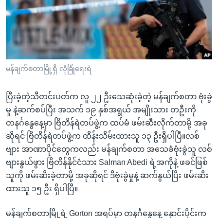
အ
သုတပဒေသာ အင်္ဂလိပ်စာ
ညွန်း
Learning English
စာမျက်နှာ
သို့
ဗွီအိုအေ လူမှုကွန်ယက်များ
ကျော်
ကြည့်
မန်ချက်စတာမြို့ရှိ လုံခြုံရေးရဲ
ရန်
ဘာသာစကားများ
ရှာဖွေ
ပြီးခဲ့တဲ့သီတင်းပတ်က လူ ၂၂ ဦးသေဆုံးခဲ့တဲ့ မန်ချက်စတာ ဗုံးခွဲ
ရန်
မှု နဲ့ဆက်စပ်ပြီး အသက် ၁၉ နှစ်အရွယ် အမျိုးသား တဦးကို
နေရာ
တနင်္ဂနွေနေ့မှာ ဗြိတိန်ရဲတပ်ဖွဲ့က ထပ်မံ ဖမ်းဆီးလိုက်တာမို့ အခု
သို့
ဆိုရင် ဗြိတိန်ရဲတပ်ဖွဲ့က ထိန်းသိမ်းထားသူ ၁၃ ဦးရှိပါပြီ။လစ်
ကျော်
ဗျား အာဏာပိုင်တွေကလည်း မန်ချက်စတာ အသေခံဗုံးခွဲသူ လစ်
ရန်
ဗျားနွယ်ဖွား ဗြိတိန်နိုင်ငံသား Salman Abedi ရဲ့အကိုနဲ့ ဖခင်ဖြစ်
သူကို ဖမ်းဆီးခဲ့တာမို့ အခုဆိုရင် ဒီဗုံးခွဲမှုနဲ့ ဆက်နွယ်ပြီး ဖမ်းဆီး
ထားသူ ၁၅ ဦး ရှိပါပြီ။
မန်ချက်စတာမြို့ရဲ့ Gorton အရပ်မှာ တနင်္ဂနွေနေ့ နှောင်းပိုင်းက