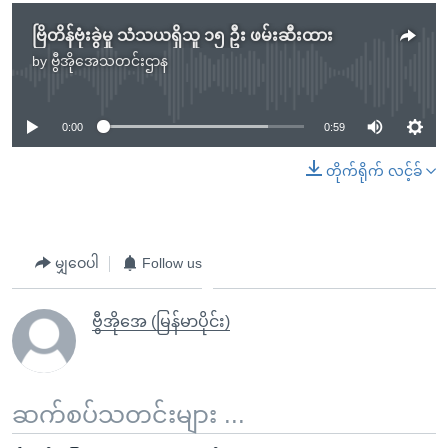
ဗြိတိန်ဗုံးခွဲမှု သံသယရှိသူ ၁၅ ဦး ဖမ်းဆီးထား
by
ဗွီအိုအေသတင်းဌာန
No media source currently available
0:00
0:59
တိုက်ရိုက် လင့်ခ်
မျှဝေပါ
Follow us
ဗွီအိုအေ (မြန်မာပိုင်း)
ဆက်စပ်သတင်းများ ...