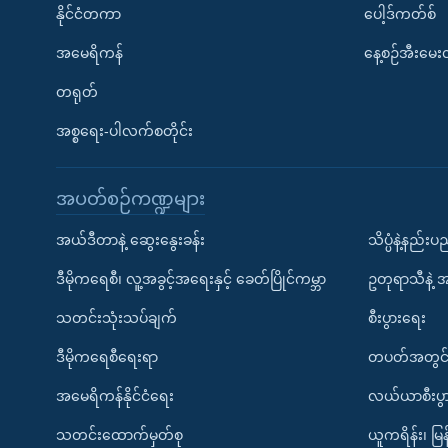
နိုင်ငံတကာ
ပေါ့ဒ်ကတ်စ်
အမေရိကန်
နေ့စဉ်အီးမေ
တရုတ်
အစ္စရေး-ပါလက်စတိုင်း
အပတ်စဉ်ကဏ္ဍများ
အယ်ဒီတာနဲ့ ဆွေးနွေးခန်း
သိပ္ပံနဲ့နည်း
ဒီမိုကရေစီ၊ လူ့အခွင့်အရေးနှင့် ခေတ်ပြိုင်ကမ္ဘာ
ဥတုရာသီနဲ့ 
သတင်းသုံးသပ်ချက်
စီးပွားရေး
ဒီမိုကရေစီရေးရာ
တပတ်အတွင်
အမေရိကန်နိုင်ငံရေး
လယ်ယာစီးပွ
သတင်းထောက်မှတ်စု
ယူကရိန်း၊ မြန