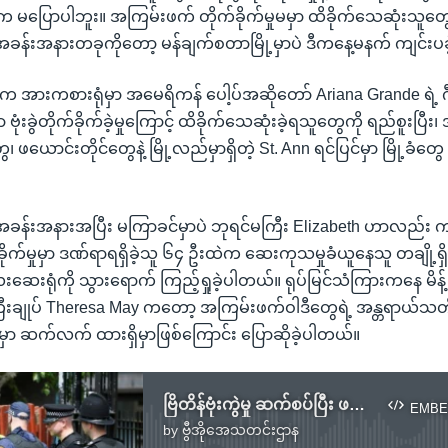
ွဲ့က မပြောပါဘူး။ အကြမ်းဖက် တိုက်ခိုက်မှုမမှာ ထိခိုက်သေဆုံးသူ
ခန်းအနားတခုကိုတော့ မန်ချက်စတာမြို့မှာပဲ ဒီကနေ့မနက် ကျင်း
က အားကစားရုံမှာ အမေရိကန် ပေါ့ပ်အဆိုတော် Ariana Grande ရဲ့ ဂ
 ဗုံးခွဲတိုက်ခိုက်ခဲ့မှုကြောင့် ထိခိုက်သေဆုံးခဲ့ရသူတွေကို ရည်စူးပြ
၊ ဖယောင်းတိုင်တွေနဲ့ မြို့လည်မှာရှိတဲ့ St. Ann ရင်ပြင်မှာ မြို့ခံတွေ
အခန်းအနားအပြီး မကြာခင်မှာပဲ ဘုရင်မကြီး Elizabeth ဟာလည်း
ုက်မှုမှာ ဒဏ်ရာရရှိခဲ့သူ ၆၄ ဦးထဲက ဆေးကုသမှုခံယူနေသူ တချို့ရှ
ရုံကို သွားရောက် ကြည့်ရှုခဲ့ပါတယ်။ ရုပ်မြင်သံကြားကနေ မိန့်ခွ
်ကြီးချုပ် Theresa May ကတော့ အကြမ်းဖက်ဝါဒီတွေရဲ့ အန္တရာယ်သ
မှာ ဆက်လက် ထားရှိမှာဖြစ်ကြောင်း ပြောဆိုခဲ့ပါတယ်။
ဗြိတိန်ဗုံးကွဲမှု ဆက်စပ်ပြီး ဖမ်းဆီးမှုတွေ ဆက်ရှိနေ
EMBE
by
ဗွီအိုအေသတင်းဌာန
No media source currently available