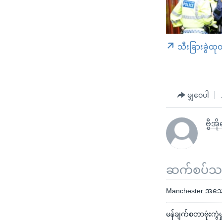
သီးခြားခွဲထု
မျှဝေပါ
ဗွီအိ
ဆက်စပ်သတင
Manchester အသေခံ ဗ
မန်ချက်စတာဗုံးကွဲ