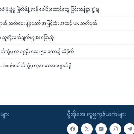
ံးခွဲမှု ဗြိတိန်နဲ့ ကန် ခေါင်းဆောင်တွေ ပြင်းထန်စွာ ရှုံ့ချ
ယ် သတိပေး နှိုးဆော် အမြင့်ဆုံး အဆင့် UK သတ်မှတ်
ှု သူတို့လက်ချက်ဟု IS ပြောဆို
ါက်ကွဲမှု လူ ၁၉ဦး သေ၊ ၅၀ ကောျ် ထိခိုက်
chester ဗုံးပေါက်ကွဲမှု လူအသေအပျောက်ရှိ
ုများ
ဗွီအိုအေ လူမှုကွန်ယက်များ