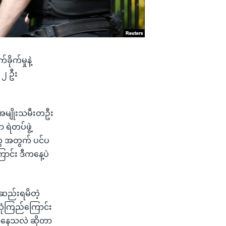
ိုက်မှုနဲ့
 ၂ ဦး
့ အမျိုးသမီးတဦး
ရဲတပ်ဖွဲ့
ွေ အတွက် ပင်ပ
ောင်း ဒီကနေ့ပဲ
်းဆည်းရမိတဲ့
ံကြည်ကြောင်း
ွယ်နေသလဲ ဆိုတာ