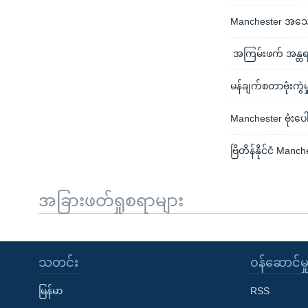
Manchester အသေခံ ဗု
အကြမ်းဖက် အန္တရာ
မန်ချက်စတာဗုံးကွဲမ
Manchester ဗုံးပေ
ဗြိတိန်နိုင်ငံ Man
အခြားဖတ်ရှုစရာများ
သတင်း
၀န်ဆောင်မှ
မြန်မာ
RSS