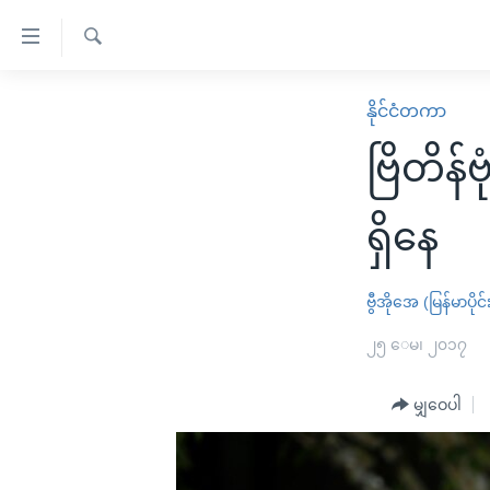
သုံး
ရ
ရှာဖွေ
လွယ်ကူ
မူလစာမျက်နှာ
နိုင်ငံတကာ
ရ
စေ
မြန်မာ
လာ
ဗြိတိန်
သည့်
ဒ်
ကမ္ဘာ့သတင်းများ
Link
ဗွီဒီယို
နိုင်ငံတကာ
ရှိနေ
များ
သတင်းလွတ်လပ်ခွင့်
အမေရိကန်
ပင်မ
ရပ်ဝန်းတခု လမ်းတခု အလွန်
တရုတ်
ဗွီအိုအေ (မြန်မာပိုင်
အကြောင်းအရာ
အင်္ဂလိပ်စာလေ့လာမယ်
အစ္စရေး-ပါလက်စတိုင်း
၂၅ ေမ၊ ၂၀၁၇
သို့
အပတ်စဉ်ကဏ္ဍများ
အမေရိကန်သုံးအီဒီယံ
ကျော်
မျှဝေပါ
ကြည့်
ရေဒီယိုနှင့်ရုပ်သံ အချက်အလက်များ
မကြေးမုံရဲ့ အင်္ဂလိပ်စာ
ရေဒီယို
ရန်
ရေဒီယို/တီဗွီအစီအစဉ်
ရုပ်ရှင်ထဲက အင်္ဂလိပ်စာ
တီဗွီ
ပင်မ