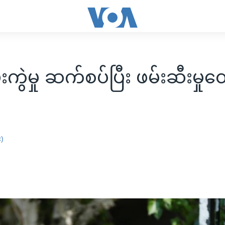
ဗုံးကွဲမှု ဆက်စပ်ပြီး ဖမ်းဆီးမှ
း)