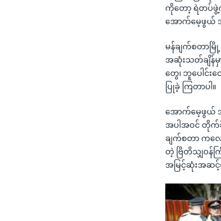
ကိုတော့ ရဲတပ်ဖ
အောက်မေ့ဖွယ် အ
မန်ချက်စတာမြို့
အဆုံးသတ်ချိန်မှာ
တွေ၊ ဘူပေါင်းတွေ
ပြုခဲ့ ကြတာပါ။
အောက်မေ့ဖွယ် 
အပါအဝင် တိုက်ခိ
ချက်စတာ ကလေးဆေး
တဲ့ ဗြိတိသျှဝန
အမြင့်ဆုံးအဆင့်