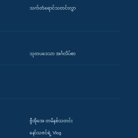
သက်တံရောင်သတင်းလွှာ
သုတပဒေသာ အင်္ဂလိပ်စာ
ဗွီအိုအေ တမိနစ်သတင်း
နော်သဇင်ရဲ့ Vlog