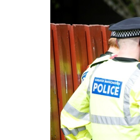
သုတပဒေသာ အင်္ဂလိပ်စာ
အ
ညွန်း
စာမျက်နှာ
သို့
ကျော်
ကြည့်
ရန်
ရှာဖွေ
ရန်
နေရာ
သို့
ကျော်
ရန်