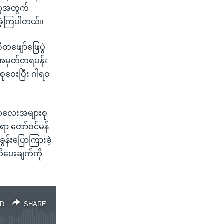
တွေအတွက်
ပခဲ့ကြပါတယ်။
ီတဖျော်ဖြေပွဲ
ီး၊ အမှတ်တရပန်း
 စုဝေးပြီး ဂါရဝ
 ကလေးအများစု
ိရာ တော်ဝင်မန်
န်းပြောကြားခဲ့
တိပေးချက်ကို
D
SHARE