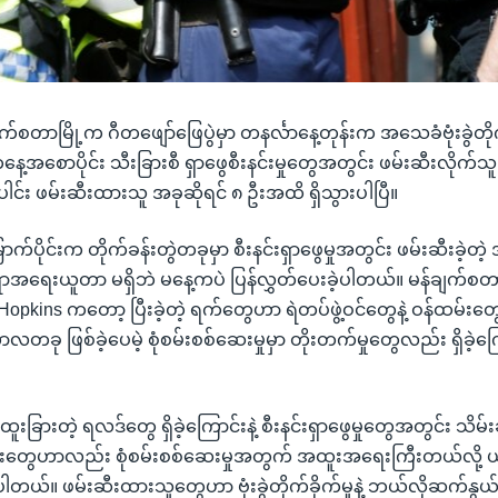
်ချက်စတာမြို့က ဂီတဖျော်ဖြေပွဲမှာ တနင်္လာနေ့တုန်းက အသေခံဗုံးခွဲတိုက်ခ
နေ့အစောပိုင်း သီးခြားစီ ရှာဖွေစီးနင်းမှုတွေအတွင်း ဖမ်းဆီးလိုက်သူ
ါင်း ဖမ်းဆီးထားသူ အခုဆိုရင် ၈ ဦးအထိ ရှိသွားပါပြီ။
က်ပိုင်းက တိုက်ခန်းတွဲတခုမှာ စီးနင်းရှာဖွေမှုအတွင်း ဖမ်းဆီးခဲ့တဲ
ာအရေးယူတာ မရှိဘဲ မနေ့ကပဲ ပြန်လွှတ်ပေးခဲ့ပါတယ်။ မန်ချက်စတာ 
opkins ကတော့ ပြီးခဲ့တဲ့ ရက်တွေဟာ ရဲတပ်ဖွဲ့ဝင်တွေနဲ့ ဝန်ထမ်းတ
လတခု ဖြစ်ခဲ့ပေမဲ့ စုံစမ်းစစ်ဆေးမှုမှာ တိုးတက်မှုတွေလည်း ရှိခဲ့ကြ
 ထူးခြားတဲ့ ရလဒ်တွေ ရှိခဲ့ကြောင်းနဲ့ စီးနင်းရှာဖွေမှုတွေအတွင်း သိမ
ေဟာလည်း စုံစမ်းစစ်ဆေးမှုအတွက် အထူးအရေးကြီးတယ်လို့ ယု
့ပါတယ်။ ဖမ်းဆီးထားသူတွေဟာ ဗုံးခွဲတိုက်ခိုက်မှုနဲ့ ဘယ်လိုဆက်န