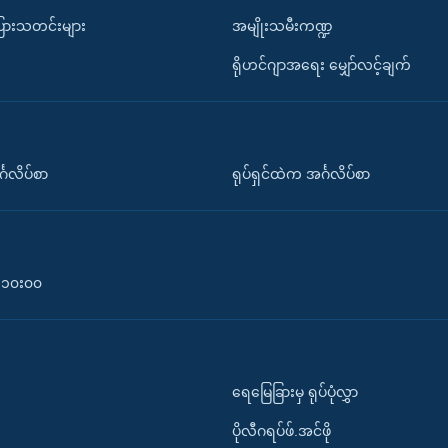
ပြားသတင်းများ
အမျိုးသမီးကဏ္ဍ
ရိုဟင်ဂျာအရေး မျှော်လင့်ချက်
်္ဂလိပ်စာ
ရုပ်ရှင်ထဲက အင်္ဂလိပ်စာ
၀-၁၀း၀၀
ရေမြေခြားမှ ရုပ်ပုံလွှာ
ပိုလီဂရပ်ဖ်.အင်ဖို