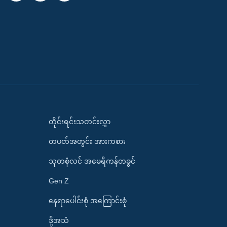
တိုင်းရင်းသတင်းလွှာ
တပတ်အတွင်း အားကစား
သုတစုံလင် အမေရိကန်တခွင်
Gen Z
နေရာပေါင်းစုံ အကြောင်းစုံ
ဒို့အသံ