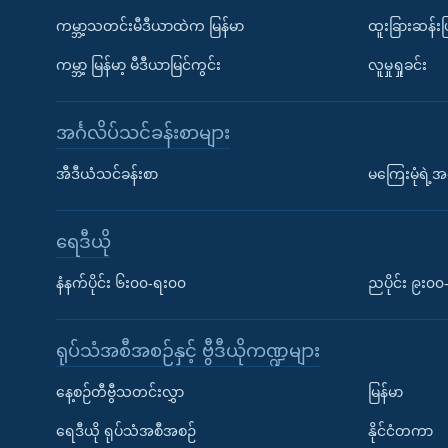
ကမ္ဘာ့သတင်းမီဒီယာထဲက မြန်မာ
ထူးခြားဆန်း
ကမ္ဘာ့ မြန်မာ့ မီဒီယာမြင်ကွင်း
လူမှုရှုခင်း
အင်္ဂလိပ်သင်ခန်းစာများ
အီဒီယံသင်ခန်းစာ
မကြေးမုံရဲ့အင
ရေဒီယို
နံနက်ပိုင်း ၆း၀၀-ရး၀၀
ညပိုင်း ၉း၀
ရုပ်သံအစီအစဉ်နှင့် ဗွီဒီယိုကဏ္ဍများ
နေ့စဉ်တီဗွီသတင်းလွှာ
မြန်မာ
ရေဒီယို ရုပ်သံအစီအစဉ်
နိုင်ငံတကာ