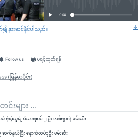
0:00
တ်၍ နားဆင်နိုင်ပါသည်။
EMBED
Follow us
ပရင့်ထုတ်ရန်
ုအေ (မြန်မာပိုင်း)
်းများ ...
ုံးခွဲသူရဲ့ မိသားစုဝင် ၂ ဦး လစ်ဗျားရဲ ဖမ်းဆီး
မှု ဆက်နွယ်ပြီး နောက်ထပ်၃ဦး ဖမ်းဆီး