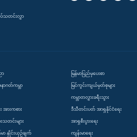
းလ်သတင်းလွှာ
ပညာ
မြန်မာပြည်မှပေးစာ
အနာဂတ်ကမ္ဘာ
မြင်ကွင်းကျယ်မှတ်စုများ
ကမ္ဘာတလွှားခရီးသွား
း အားကစား
ဒီသီတင်းပတ် အာရှနိုင်ငံရေး
ားသတင်းများ
အာရှစီးပွားရေး
်မာ နှိုင်းယှဉ်ချက်
ကျန်းမာရေး