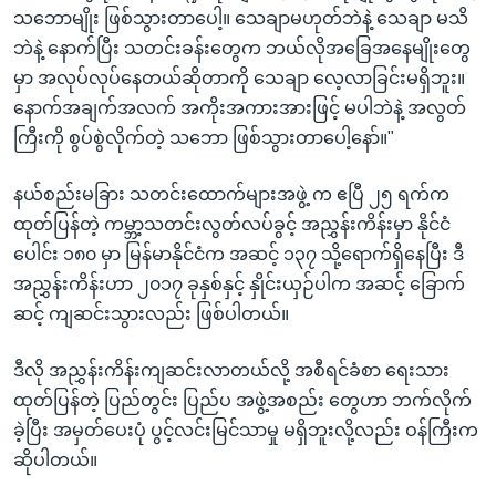
သဘောမျိုး ဖြစ်သွားတာပေါ့။ သေချာမဟုတ်ဘဲနဲ့ သေချာ မသိ
ဘဲနဲ့ နောက်ပြီး သတင်းခန်းတွေက ဘယ်လိုအခြေအနေမျိုးတွေ
မှာ အလုပ်လုပ်နေတယ်ဆိုတာကို သေချာ လေ့လာခြင်းမရှိဘူး။
နောက်အချက်အလက် အကိုးအကားအားဖြင့် မပါဘဲနဲ့ အလွတ်
ကြီးကို စွပ်စွဲလိုက်တဲ့ သဘော ဖြစ်သွားတာပေါ့နော်။"
နယ်စည်းမခြား သတင်းထောက်များအဖွဲ့ က ဧပြီ ၂၅ ရက်က
ထုတ်ပြန်တဲ့ ကမ္ဘာ့သတင်းလွတ်လပ်ခွင့် အညွှန်းကိန်းမှာ နိုင်ငံ
ပေါင်း ၁၈၀ မှာ မြန်မာနိုင်ငံက အဆင့် ၁၃၇ သို့ရောက်ရှိနေပြီး ဒီ
အညွှန်းကိန်းဟာ ၂၀၁၇ ခုနှစ်နှင့် နှိုင်းယှဉ်ပါက အဆင့် ခြောက်
ဆင့် ကျဆင်းသွားလည်း ဖြစ်ပါတယ်။
ဒီလို အညွှန်းကိန်းကျဆင်းလာတယ်လို့ အစီရင်ခံစာ ရေးသား
ထုတ်ပြန်တဲ့ ပြည်တွင်း ပြည်ပ အဖွဲ့အစည်း တွေဟာ ဘက်လိုက်
ခဲ့ပြီး အမှတ်ပေးပုံ ပွင့်လင်းမြင်သာမှု မရှိဘူးလို့လည်း ဝန်ကြီးက
ဆိုပါတယ်။