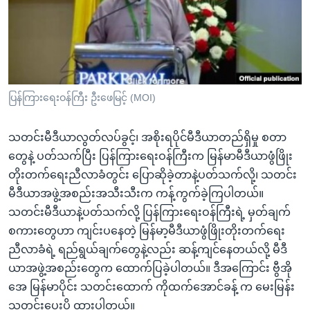
အ
သုတပဒေသာ အင်္ဂလိပ်စာ
ညွန်း
Learning English
စာမျက်နှာ
သို့
ဗွီအိုအေ လူမှုကွန်ယက်များ
ကျော်
ကြည့်
ပြန်ကြားရေးဝန်ကြီး ဦးဖေမြင့် (MOI)
ရန်
ဘာသာစကားများ
ရှာဖွေ
သတင်းမီဒီယာလွတ်လပ်ခွင့်၊ အစိုးရပိုင်မီဒီယာတည်ရှိမှု စတာ
ရန်
တွေနဲ့ ပတ်သက်ပြီး ပြန်ကြားရေးဝန်ကြီးက မြန်မာမီဒီယာဖွံဖြိုး
နေရာ
တိုးတက်ရေးညီလာခံတွင်း ပြောဆိုခဲ့တာနဲ့ပတ်သက်လို့၊ သတင်း
သို့
မီဒီယာအဖွဲ့အစည်းအသီးသီးက ကန့်ကွက်ခဲ့ကြပါတယ်။
ကျော်
သတင်းမီဒီယာနဲ့ပတ်သက်လို့ ပြန်ကြားရေးဝန်ကြီးရဲ့ မှတ်ချက်
ရန်
စကားတွေဟာ ကျင်းပနေတဲ့ မြန်မာ့မီဒီယာဖွံဖြိုးတိုးတက်ရေး
ညီလာခံရဲ့ ရည်ရွယ်ချက်တွေနဲ့လည်း ဆန့်ကျင်နေတယ်လို့ မီဒီ
ယာအဖွဲ့အစည်းတွေက ထောက်ပြခဲ့ပါတယ်။ ဒီအကြောင်း ဗွီအို
အေ မြန်မာပိုင်း သတင်းထောက် ကိုထက်အောင်ခန့် က မေးမြန်း
သတင်းပေးပို့ ထားပါတယ်။