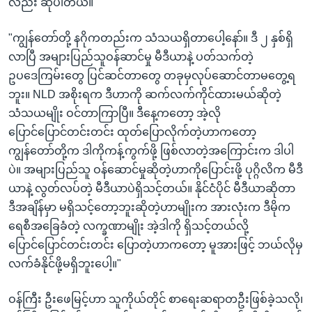
လည်း ဆိုပါတယ်။
"ကျွန်တော်တို့ နဂိုကတည်းက သံသယရှိတာပေါ့နော်။ ဒီ ၂ နှစ်ရှိ
လာပြီ အများပြည်သူဝန်ဆာင်မှု မီဒီယာနဲ့ ပတ်သက်တဲ့
ဥပဒေကြမ်းတွေ ပြင်ဆင်တာတွေ တခုမှလုပ်ဆောင်တာမတွေ့ရ
ဘူး။ NLD အစိုးရက ဒီဟာကို ဆက်လက်ကိုင်ထားမယ်ဆိုတဲ့
သံသယမျိုး ဝင်တာကြာပြီ။ ဒီနေ့ကတော့ အဲ့လို
ပြောင်ပြောင်တင်းတင်း ထုတ်ပြောလိုက်တဲ့ဟာကတော့
ကျွန်တော်တို့က ဒါကိုကန့်ကွက်ဖို့ ဖြစ်လာတဲ့အကြောင်းက ဒါပါ
ပဲ။ အများပြည်သူ ဝန်ဆောင်မှုဆိုတဲ့ဟာကိုပြောင်းဖို့ ပုဂ္ဂိလိက မီဒီ
ယာနဲ့ လွတ်လပ်တဲ့ မီဒီယာပဲရှိသင့်တယ်။ နိုင်ငံပိုင် မီဒီယာဆိုတာ
ဒီအချိန်မှာ မရှိသင့်တော့ဘူးဆိုတဲ့ဟာမျိုးက အားလုံးက ဒီမိုက
ရေစီအခြေခံတဲ့ လက္ခဏာမျိုး အဲ့ဒါကို ရှိသင့်တယ်လို့
ပြောင်ပြောင်တင်းတင်း ပြောတဲ့ဟာကတော့ မူအားဖြင့် ဘယ်လိုမှ
လက်ခံနိုင်ဖို့မရှိဘူးပေါ့။"
ဝန်ကြီး ဦးဖေမြင့်ဟာ သူကိုယ်တိုင် စာရေးဆရာတဦးဖြစ်ခဲ့သလို၊