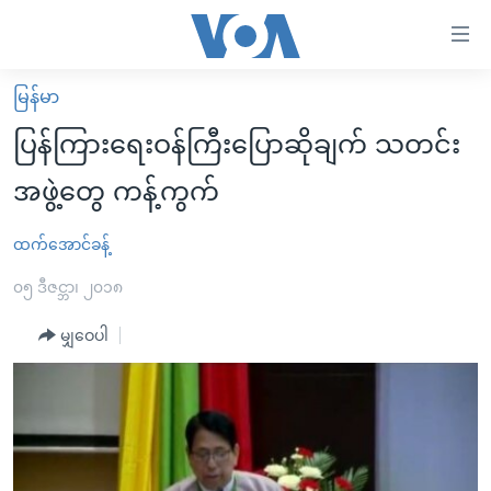
သုံး
ရ
လွယ်ကူ
မြန်မာ
မူလစာမျက်နှာ
စေ
ပြန်ကြားရေးဝန်ကြီးပြောဆိုချက် သတင်း
မြန်မာ
သည့်
အဖွဲ့တွေ ကန့်ကွက်
ကမ္ဘာ့သတင်းများ
Link
ဗွီဒီယို
နိုင်ငံတကာ
ထက်အောင်ခန့်
များ
သတင်းလွတ်လပ်ခွင့်
အမေရိကန်
၀၅ ဒီဇင္ဘာ၊ ၂၀၁၈
ပင်မ
ရပ်ဝန်းတခု လမ်းတခု အလွန်
တရုတ်
အကြောင်းအရာ
မျှဝေပါ
သို့
အင်္ဂလိပ်စာလေ့လာမယ်
အစ္စရေး-ပါလက်စတိုင်း
ကျော်
အပတ်စဉ်ကဏ္ဍများ
အမေရိကန်သုံးအီဒီယံ
ကြည့်
ရေဒီယိုနှင့်ရုပ်သံ အချက်အလက်များ
မကြေးမုံရဲ့ အင်္ဂလိပ်စာ
ရေဒီယို
ရန်
ပင်မ
ရေဒီယို/တီဗွီအစီအစဉ်
ရုပ်ရှင်ထဲက အင်္ဂလိပ်စာ
တီဗွီ