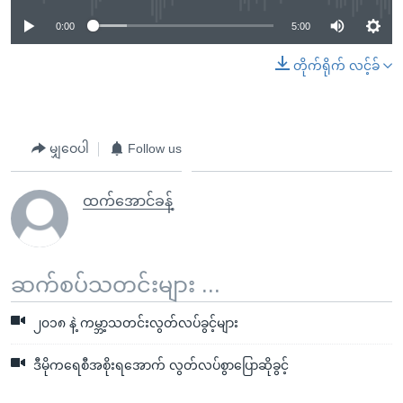
0:00
5:00
တိုက်ရိုက် လင့်ခ်
မျှဝေပါ
Follow us
ထက်အောင်ခန့်
ဆက်စပ်သတင်းများ ...
၂၀၁၈ နဲ့ ကမ္ဘာ့သတင်းလွတ်လပ်ခွင့်များ
ဒီမိုကရေစီအစိုးရအောက် လွတ်လပ်စွာပြောဆိုခွင့်