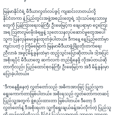
မြန်မာနိုင်ငံရဲ့ မီဒီယာလွတ်လပ်ခွင့် ကျဆင်းလာတယ်လို့
နိုင်ငံတကာ နဲ့ ပြည်တွင်းအဖွဲ့အစည်းတွေရဲ့ သုံးသပ်ရေးသားမှု
တွေကို ပြန်ကြားရေးဝန်ကြီး ဦးဖေမြင့်က ချေပရာမှာ ငွေကြေး
အရ သြဇာလွမ်းမိုးခံရမှုနဲ့ သုတေသနလုပ်ဆောင်မှုတွေအပေါ်
သူက ပြန်လှန်မေးခွန်းထုတ်ခဲ့ပါတယ်။ ဒီကနေ့ နေ့ပြည်တော်မှာ
ကျင်းပတဲ့ ၇ ကြိမ်မြောက် မြန်မာမီဒီယာဖွံ့ဖြိုးတိုးတက်ရေး
ညီလာခံ အဖွင့်မိန့်ခွန်းထဲမှာ ထည့်သွင်းပြောဆိုတာပါ။ ဒါ့အပြင်
အစိုးရပိုင် မီဒီယာတွေ ဆက်လက် တည်ရှိနေဖို့ လိုအပ်တယ်ဆို
တာကိုလည်း ပြည်ထောင်စုဝန်ကြီး ဦးဖေမြင့်က အဲဒီ မိန့်ခွန်းမှာ
ပြောခဲ့ပါတယ်။
"ဒီကနေ့ရှိနေတဲ့ လွှတ်တော်သည် အဓိကအားဖြင့် ပြည်သူက
ရွေးကောက်တာဖြစ်ပါတယ်။ အစိုးရသည် လွှတ်တော်ကတဆင့်
ပြည်သူ့အတွက် ဖွဲ့စည်းထားတာ ဖြစ်ပါတယ်။ ဒီတော့ ဒီ
လွှတ်တော်နဲ့ ဒီအစိုးရဟာ သူ့ကိုရွေးချယ်ခန့်အပ်လိုက်တဲ့ ပြည်သူ
ကို ကျွန်တော်တို့သည် နိုင်ငံနဲ့ ပြည်သူအတွက် ဘာတွေ ဘာတွေ