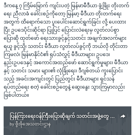
ဒီကနေ့ ၇ ကြိမ်မြောက် ကျင်းပတဲ့ မြန်မာမီဒီယာ ဖွံ့ဖြိုး တိုးတက်
ရေး ညီလာခံ ခေါင်းစဉ်ကိုတော့ မြန်မာ့ မီဒီယာ တိုးတက်ရေး
အတွက် ထိရောက်သော ပူးပေါင်းဆောင်ရွက်ခြင်း လို့ ပေးထား
ပြီး ဥပဒေပိုင်းဆိုင်ရာ ပြုပြင် ပြောင်းလဲရေးမှ လွတ်လပ်စွာ
ပြောဆို ထုတ်ဖော် ရေးသားခွင့်နှင့်သတင်း အချက်အလက်များ
ရယူ ခွင့်သို့၊ သတင်း မီဒီယာ လွတ်လပ်ခွင့်ကို ဘယ်လို တိုင်းတာ
ကြမလဲ၊ မြန်မာနိုင်ငံ၏ ရုပ်သံလွှင့် မီဒီယာများ၊ ဥပဒေ၊
နည်းဥပဒေနှင့် အကောင်အထည်ဖော် ဆောင်ရွက်မှုများ၊ မီဒီယာ
နှင့် သတင်း သမား များ၏ လုံခြုံရေး၊ ဒီဂျစ်တယ် ကူးပြောင်း
သည့် အခင်းအကျင်းတွင် ပြည်တွင်း မီဒီယာများ ရှင်သန်
ရပ်တည်ရေး စတဲ့ ခေါင်းစဉ်တွေနဲ့ ဆွေးနွေး သွားကြမှာလည်း
ဖြစ်ပါတယ်။
ပြန်ကြားရေးဝန်ကြီးပြောဆိုချက် သတင်းအဖွဲ့တွေ ကန့်ကွက်
by
ဗွီအိုအေသတင်းဌာန
No media source currently available