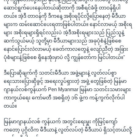
ဆောင်ရွက်ပေးနေပါတယ်ဆိုတာကို အစီရင်ခံဖို့ တာဝန်ရှိပါ
တယ်။ အဲ့ဒီ တာဝန်ကို ဒီကနေ့ အစိုးရပိုင်လို့ပြောနေတဲ့ မီဒီယာ
များက ထမ်းဆောင်ပေးရတာဖြစ်ပါတယ်။ နောင်လာမယ့် အစိုးရ
များ အစိုးရများရှိရင်လည်းပဲ အဲ့ဒီအစိုးရများသည် ပြည်သူနဲ့
ဆက်သွယ်မယ့် သူတို့မှာ မီဒီယာများသည် အခုပုံစံနဲ့ဖြစ်စေ
နောင်ပြောင်းလဲလာမယ့် ခေတ်ကာလတွေနဲ့ လျော်ညီတဲ့ အခြား
ပုံစံများနဲ့ဖြစ်စေ ရှိနေအုံးမှာပဲ လို့ ကျွန်တော်က မြင်ပါတယ်။"
ဒီပြောဆိုချက်ကို သတင်းမီဒီယာ အဖွဲ့များနဲ့ လွတ်လပ်စွာ
ရေးသားပြောဆိုခွင့် အရေးလှုပ်ရှားတဲ့ အဖွဲ့ တွေဖြစ်တဲ့ မြန်မာ
ဂျာနယ်လစ်ကွန်ယက် Pen Myanmar မြန်မာ သတင်းသမားများ
ကာကွယ်ရေး ကော်မတီ အစရှိတဲ့ ၁၆ ဖွဲ့က ကန့်ကွက်လိုက်ပါ
တယ်။
မြန်မာဂျာနယ်လစ် ကွန်ယက် အတွင်းရေးမှူး ကိုမြင့်ကျော်
ကတော့ ပုဂ္ဂိလိက မီဒီယာနဲ့ လွတ်လပ်တဲ့ မီဒီယာပဲ ရှိသင့်တယ်လို့