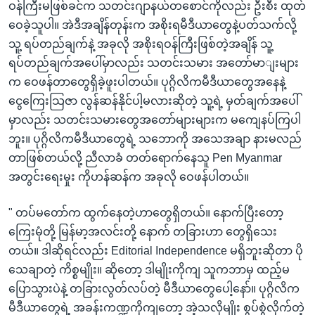
ဝန်ကြီးမဖြစ်ခင်က သတင်းဂျာနယ်တစောင်ကိုလည်း ဦးစီး ထုတ်
ဝေခဲ့သူပါ။ အဲဒီအချိန်တုန်းက အစိုးရမီဒီယာတွေနဲ့ပတ်သက်လို့
သူ့ ရပ်တည်ချက်နဲ့ အခုလို အစိုးရဝန်ကြီးဖြစ်တဲ့အချိန် သူ့
ရပ်တည်ချက်အပေါ်မှာလည်း သတင်းသမား အတော်မာျးများ
က ဝေဖန်တာတွေရှိခဲ့ဖူးပါတယ်။ ပုဂ္ဂိလိကမီဒီယာတွေအနေနဲ့
ငွေကြေးသြဇာ လွန်ဆန်နိုင်ပါ့မလားဆိုတဲ့ သူ့ရဲ့ မှတ်ချက်အပေါ်
မှာလည်း သတင်းသမားတွေအတော်များများက မကျေနပ်ကြပါ
ဘူး။ ပုဂ္ဂိလိကမီဒီယာတွေရဲ့ သဘောကို အသေအချာ နားမလည်
တာဖြစ်တယ်လို့ ညီလာခံ တတ်ရောက်နေသူ Pen Myanmar
အတွင်းရေးမှုး ကိုဟန်ဆန်က အခုလို ဝေဖန်ပါတယ်။
" တပ်မတော်က ထွက်နေတဲ့ဟာတွေရှိတယ်။ နောက်ပြီးတော့
ကြေးမုံတို့ မြန်မာ့အလင်းတို့ နောက် တခြားဟာ တွေရှိသေး
တယ်။ ဒါဆိုရင်လည်း Editorial Independence မရှိဘူးဆိုတာ ပို
သေချာတဲ့ ကိစ္စမျိုး။ ဆိုတော့ ဒါမျိုးကိုကျ သူကဘာမှ ထည့်မ
ပြောသွားပဲနဲ့ တခြားလွတ်လပ်တဲ့ မီဒီယာတွေပေါ့နော်။ ပုဂ္ဂိလိက
မီဒီယာတွေရဲ့ အခန်းကဏ္ဍကိုကျတော့ အဲ့သလိုမျိုး စွပ်စွဲလိုက်တဲ့