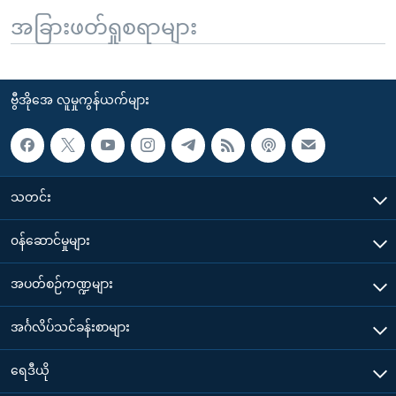
အခြားဖတ်ရှုစရာများ
ဗွီအိုအေ လူမှုကွန်ယက်များ
သတင်း
၀န်ဆောင်မှုများ
အပတ်စဉ်ကဏ္ဍများ
အင်္ဂလိပ်သင်ခန်းစာများ
ရေဒီယို