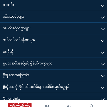
သတင်း
၀န်ဆောင်မှုများ
အပတ်စဉ်ကဏ္ဍများ
အင်္ဂလိပ်သင်ခန်းစာများ
ရေဒီယို
ရုပ်သံအစီအစဉ်နှင့် ဗွီဒီယိုကဏ္ဍများ
ဗွီအိုအေအကြောင်း
ဗွီအိုအေ မိုဘိုင်းလ်အက်ပ်များ ဒေါင်းလုတ်ယူရန်
Other Links
တိုက်ရိုက်