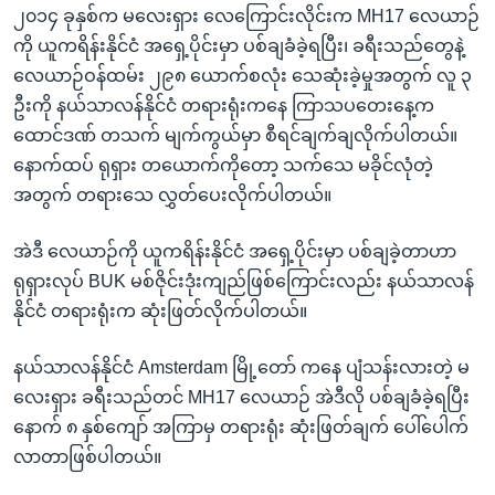
၂၀၁၄ ခုနှစ်က မလေးရှား လေကြောင်းလိုင်းက MH17 လေယာဉ်
ကို ယူကရိန်းနိုင်ငံ အရှေ့ပိုင်းမှာ ပစ်ချခံခဲ့ရပြီး၊ ခရီးသည်တွေနဲ့
လေယာဉ်ဝန်ထမ်း ၂၉၈ ယောက်စလုံး သေဆုံးခဲ့မှုအတွက် လူ ၃
ဦးကို နယ်သာလန်နိုင်ငံ တရားရုံးကနေ ကြာသပတေးနေ့က
ထောင်ဒဏ် တသက် မျက်ကွယ်မှာ စီရင်ချက်ချလိုက်ပါတယ်။
နောက်ထပ် ရုရှား တယောက်ကိုတော့ သက်သေ မခိုင်လုံတဲ့
အတွက် တရားသေ လွှတ်ပေးလိုက်ပါတယ်။
အဲဒီ လေယာဉ်ကို ယူကရိန်းနိုင်ငံ အရှေ့ပိုင်းမှာ ပစ်ချခဲ့တာဟာ
ရုရှားလုပ် BUK မစ်ဇိုင်းဒုံးကျည်ဖြစ်ကြောင်းလည်း နယ်သာလန်
နိုင်ငံ တရားရုံးက ဆုံးဖြတ်လိုက်ပါတယ်။
နယ်သာလန်နိုင်ငံ Amsterdam မြို့တော် ကနေ ပျံသန်းလားတဲ့ မ
လေးရှား ခရီးသည်တင် MH17 လေယာဉ် အဲဒီလို ပစ်ချခံခဲ့ရပြီး
နောက် ၈ နှစ်ကျော် အကြာမှ တရားရုံး ဆုံးဖြတ်ချက် ပေါ်ပေါက်
လာတာဖြစ်ပါတယ်။