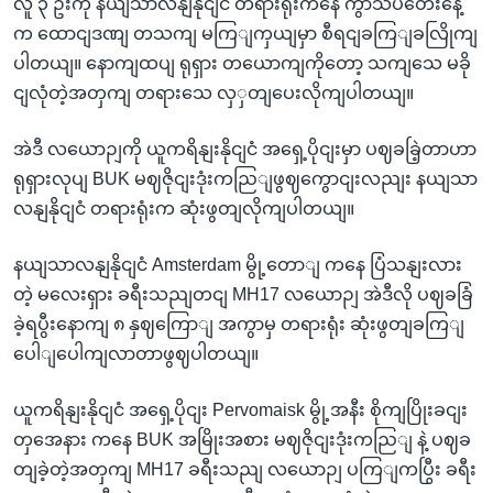
လူ ၃ ဦးကို နယျသာလနျနိုငျငံ တရားရုံးကနေ ကွာသပတေးနေ့
က ထောငျဒဏျ တသကျ မကြျကှယျမှာ စီရငျခကြျခလြိုကျ
ပါတယျ။ နောကျထပျ ရုရှား တယောကျကိုတော့ သကျသေ မခို
ငျလုံတဲ့အတှကျ တရားသေ လှှတျပေးလိုကျပါတယျ။
အဲဒီ လယောဉျကို ယူကရိနျးနိုငျငံ အရှေ့ပိုငျးမှာ ပဈခခြဲ့တာဟာ
ရုရှားလုပျ BUK မဈဇိုငျးဒုံးကညြျဖွဈကွောငျးလညျး နယျသာ
လနျနိုငျငံ တရားရုံးက ဆုံးဖွတျလိုကျပါတယျ။
နယျသာလနျနိုငျငံ Amsterdam မွို့တောျ ကနေ ပြံသနျးလား
တဲ့ မလေးရှား ခရီးသညျတငျ MH17 လယောဉျ အဲဒီလို ပဈခခြံ
ခဲ့ရပွီးနောကျ ၈ နှဈကြောျ အကွာမှ တရားရုံး ဆုံးဖွတျခကြျ
ပေါျပေါကျလာတာဖွဈပါတယျ။
ယူကရိနျးနိုငျငံ အရှေ့ပိုငျး Pervomaisk မွို့အနီး စိုကျပြိုးခငျး
တှအေနား ကနေ BUK အမြိုးအစား မဈဇိုငျးဒုံးကညြျ နဲ့ ပဈခ
တျခဲ့တဲ့အတှကျ MH17 ခရီးသညျ လယောဉျ ပကြျကပြွီး ခရီး