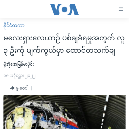
သုံး
ရ
လွယ်ကူ
နိုင်ငံတကာ
မူလစာမျက်နှာ
စေ
မလေးရှားလေယာဉ် ပစ်ချခံရမှုအတွက် လူ
မြန်မာ
သည့်
၃ ဦးကို မျက်ကွယ်မှာ ထောင်တသက်ချ
ကမ္ဘာ့သတင်းများ
Link
ဗွီဒီယို
နိုင်ငံတကာ
ဗွီအိုအေမြန်မာပိုင်း
များ
သတင်းလွတ်လပ်ခွင့်
အမေရိကန်
၁၈ ႏိုဝင္ဘာ၊ ၂၀၂၂
ပင်မ
ရပ်ဝန်းတခု လမ်းတခု အလွန်
တရုတ်
အကြောင်းအရာ
မျှဝေပါ
သို့
အင်္ဂလိပ်စာလေ့လာမယ်
အစ္စရေး-ပါလက်စတိုင်း
ကျော်
အပတ်စဉ်ကဏ္ဍများ
အမေရိကန်သုံးအီဒီယံ
ကြည့်
ရေဒီယိုနှင့်ရုပ်သံ အချက်အလက်များ
မကြေးမုံရဲ့ အင်္ဂလိပ်စာ
ရေဒီယို
ရန်
ပင်မ
ရေဒီယို/တီဗွီအစီအစဉ်
ရုပ်ရှင်ထဲက အင်္ဂလိပ်စာ
တီဗွီ