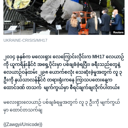
အ
သုတပဒေသာ အင်္ဂလိပ်စာ
ညွန်း
Learning English
စာမျက်နှာ
သို့
ဗွီအိုအေ လူမှုကွန်ယက်များ
ကျော်
ကြည့်
UKRAINE-CRISIS/MH17
ရန်
ဘာသာစကားများ
ရှာဖွေ
၂၀၁၄ ခုနှစ်က မလေးရှား လေကြောင်းလိုင်းက MH17 လေယာဉ်
ရန်
ကို ယူကရိန်းနိုင်ငံ အရှေ့ပိုင်းမှာ ပစ်ချခံခဲ့ရပြီး၊ ခရီးသည်တွေနဲ့
နေရာ
လေယာဉ်ဝန်ထမ်း ၂၉၈ ယောက်စလုံး သေဆုံးခဲ့မှုအတွက် လူ ၃
သို့
ဦးကို နယ်သာလန်နိုင်ငံ တရားရုံးကနေ ကြာသပတေးနေ့က
ကျော်
ထောင်ဒဏ် တသက် မျက်ကွယ်မှာ စီရင်ချက်ချလိုက်ပါတယ်။
ရန်
မလေးရှားလေယာဉ် ပစ်ချခံရမှုအတွက် လူ ၃ ဦးကို မျက်ကွယ်
မှာ ထောင်တသက်ချ
{{Zawgyi/Unicode}}