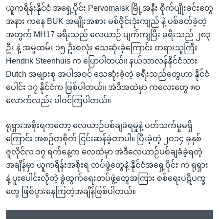
ယူကရိန်းနိုင်ငံ အရှေ့ပိုင်း Pervomaisk မြို့အနီး စိုက်ပျိုးခင်းတွေ
အနား ကနေ BUK အမျိုးအစား မစ်ဇိုင်းဒုံးကျည် နဲ့ ပစ်ခတ်ခဲ့တဲ့
အတွက် MH17 ခရီးသည် လေယာဉ် ပျက်ကျပြီး ခရီးသည် ၂၈၃
ဦး နဲ့ အမှုထမ်း ၁၅ ဦးစလုံး သေဆုံးခဲ့ကြောင်း တရားသူကြီး
Hendrik Steenhuis က ပြောပါတယ်။ နယ်သာလန်နိုင်ငံသား
Dutch အများစု အပါအဝင် သေဆုံးခဲ့တဲ့ ခရီးသည်တွေဟာ နိုင်ငံ
ပေါင်း ၁၇ နိုင်ငံက ဖြစ်ပါတယ်။ အဲဒီအထဲမှာ ကလေးတွေ ၈ဝ
လောက်လည်း ပါဝင်ကြပါတယ်။
ရုရှားအစိုးရကတော့ လေယာဉ်ပစ်ချခံရမှုနဲ့ ပတ်သက်မှုမရှိ
ကြောင်း အစဉ်တစိုက် ငြင်းဆန်ခဲ့တာပါ။ ပြီးခဲ့တဲ့ ၂ဝ၁၄ ခုနှစ်
ဇူလိုင်လ ၁၇ ရက်နေ့က လေထဲမှာ အဲဒီလေယာဉ်ပစ်ချခံခဲ့ရတဲ့
အချိန်မှာ ယူကရိန်းအစိုးရ တပ်ဖွဲ့တွေနဲ့ နိုင်ငံအရှေ့ပိုင်း က ရုရှား
နဲ့ ပူးပေါင်းလိုတဲ့ ခွဲထွက်ရေးတပ်ဖွဲ့တွေအကြား စစ်ရေးပဋိပက္ခ
တွေ ဖြစ်ပွားနေကြတဲ့အချိန်ဖြစ်ပါတယ်။