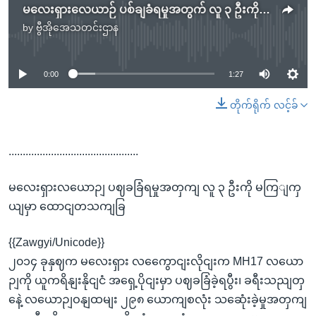
မလေးရှားလေယာဉ် ပစ်ချခံရမှုအတွက် လူ ၃ ဦးကို မျက်ကွယ်မှာ ထောင်တသက်ချ
by
ဗွီအိုအေသတင်းဌာန
No media source currently available
0:00
1:27
တိုက်ရိုက် လင့်ခ်
..............................................
မလေးရှားလယောဉျ ပဈခခြံရမှုအတှကျ လူ ၃ ဦးကို မကြျကှ
ယျမှာ ထောငျတသကျခြ
{{Zawgyi/Unicode}}
၂၀၁၄ ခုနှဈက မလေးရှား လကွေောငျးလိုငျးက MH17 လယော
ဉျကို ယူကရိနျးနိုငျငံ အရှေ့ပိုငျးမှာ ပဈခခြံခဲ့ရပွီး၊ ခရီးသညျတှ
နေဲ့ လယောဉျဝနျထမျး ၂၉၈ ယောကျစလုံး သဆေုံးခဲ့မှုအတှကျ