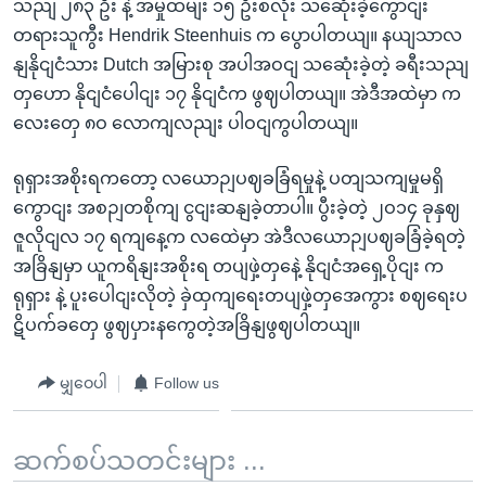
သညျ ၂၈၃ ဦး နဲ့ အမှုထမျး ၁၅ ဦးစလုံး သဆေုံးခဲ့ကွောငျး
တရားသူကွီး Hendrik Steenhuis က ပွောပါတယျ။ နယျသာလ
နျနိုငျငံသား Dutch အမြားစု အပါအဝငျ သဆေုံးခဲ့တဲ့ ခရီးသညျ
တှဟော နိုငျငံပေါငျး ၁၇ နိုငျငံက ဖွဈပါတယျ။ အဲဒီအထဲမှာ က
လေးတှေ ၈ဝ လောကျလညျး ပါဝငျကွပါတယျ။
ရုရှားအစိုးရကတော့ လယောဉျပဈခခြံရမှုနဲ့ ပတျသကျမှုမရှိ
ကွောငျး အစဉျတစိုကျ ငွငျးဆနျခဲ့တာပါ။ ပွီးခဲ့တဲ့ ၂ဝ၁၄ ခုနှဈ
ဇူလိုငျလ ၁၇ ရကျနေ့က လထေဲမှာ အဲဒီလယောဉျပဈခခြံခဲ့ရတဲ့
အခြိနျမှာ ယူကရိနျးအစိုးရ တပျဖှဲ့တှနေဲ့ နိုငျငံအရှေ့ပိုငျး က
ရုရှား နဲ့ ပူးပေါငျးလိုတဲ့ ခှဲထှကျရေးတပျဖှဲ့တှအေကွား စဈရေးပ
ဋိပက်ခတှေ ဖွဈပှားနကွေတဲ့အခြိနျဖွဈပါတယျ။
မျှဝေပါ
Follow us
ဆက်စပ်သတင်းများ ...