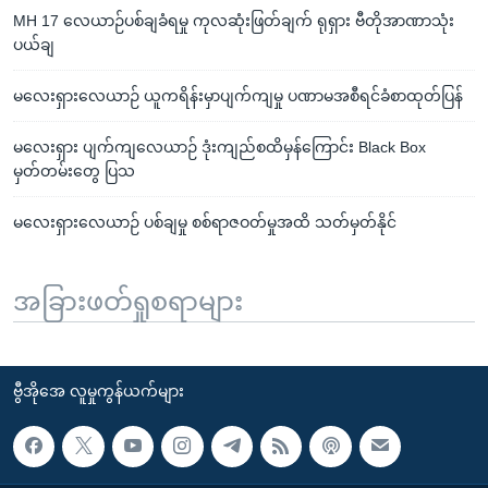
MH 17 လေယာဉ်ပစ်ချခံရမှု ကုလဆုံးဖြတ်ချက် ရုရှား ဗီတိုအာဏာသုံး
ပယ်ချ
မလေးရှားလေယာဉ် ယူကရိန်းမှာပျက်ကျမှု ပဏာမအစီရင်ခံစာထုတ်ပြန်
မလေးရှား ပျက်ကျလေယာဉ် ဒုံးကျည်စထိမှန်ကြောင်း Black Box
မှတ်တမ်းတွေ ပြသ
မလေးရှားလေယာဉ် ပစ်ချမှု စစ်ရာဇဝတ်မှုအထိ သတ်မှတ်နိုင်
အခြားဖတ်ရှုစရာများ
ဗွီအိုအေ လူမှုကွန်ယက်များ