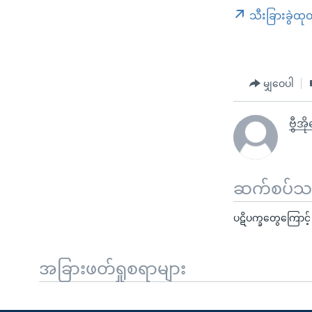
သီးခြားခွဲထု
မျှဝေပါ
ဗွီအိ
ဆက်စပ်သတင
ပဋိပက္ခတွေကြောင့် မြ
အခြားဖတ်ရှုစရာများ