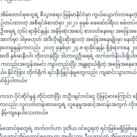
ဲ့ အိမ်ထောင်စုတွေရဲ့ စီးပွားရေး၊ မြန်မာနိုင်ငံမှာ ကွယ်ပျောက်လာန
စဉ်တပ်ထားတဲ့ အစီရင်ခံစာထဲမှာ ၂၀၂၁ ခုနှစ် ဖေဖော်ဝါရီလ စစ်
 လူဦးရေရဲ့ (၇၆) ရာခိုင်နှုန်း အနိမ့်ဆုံးအဆင့် စားဝတ်နေရေး အခြ
က်မှာ ဒါမှမဟုတ် အဲဒီလိုမျိုးဆိုးရွားတဲ့ အခြေအနေမျိုးမှာ နေထို
တေမှုနှုန်းကလည်း ၂၀၁၇ ခုနှစ်မှာ ၂၄.၈ ရာခိုင်နှုန်း ရှိခဲ့ရာကနေ ၂၀
န်းအထိ နှစ်ဆနီးပါး တိုးလာခဲ့ပြီး ဒါဟာလူဦးရေရဲ့ ထက်ဝက်နီးပါးရှ
်းက ကလည်းအလွန်အမင်း ကျပ်တည်းပြီး အန္တရာယ်ရှိတဲ့ အခြေအနေအော
။ နိုင်ငံခြား တိုက်ရိုက် ရင်းနှီးမြှုပ်နှံမှုတွေလည်း ကျဆင်းသွားတ
ဖော်ပြပါတယ်။
ာ ပိုင်ဆိုင်မှုနဲ့ တိုင်းတာပြီး တဦးချင်းဝင်ငွေ ပိုမြင့်မားကြောင်း
ွေဟာလည်း လူလတ်တန်းစားတွေရဲ့ လူနေမှုအဆင့်အတန်းအတွက် လို
ိမ့်ကျနေပါသေးတယ်။
အိမ်ထောင်စုတွေရဲ့ ထက်ဝက်ဟာ ဒုတိယ ၀င်ငွေရတဲ့ ရင်းမြစ်မရှိဖြစ်န
ဦးဆောင်အိမ်ထောင်စုတွေဟာ အမျိုးသား ဦးဆောင်တဲ့ အိမ်ထောင်စုတွ