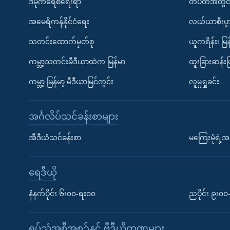
ဒီမိုကရေစီရေးရာ
တပတ်အတွင်
အမေရိကန်နိုင်ငံရေး
လယ်ယာစီးပွ
သတင်းထောက်မှတ်စု
ယူကရိန်း၊ မြန
ကမ္ဘာ့သတင်းမီဒီယာထဲက မြန်မာ
ထူးခြားဆန်း
ကမ္ဘာ့ မြန်မာ့ မီဒီယာမြင်ကွင်း
လူမှုရှုခင်း
အင်္ဂလိပ်သင်ခန်းစာများ
အီဒီယံသင်ခန်းစာ
မကြေးမုံရဲ့အင
ရေဒီယို
နံနက်ပိုင်း ၆း၀၀-ရး၀၀
ညပိုင်း ၉း၀
ရုပ်သံအစီအစဉ်နှင့် ဗွီဒီယိုကဏ္ဍများ