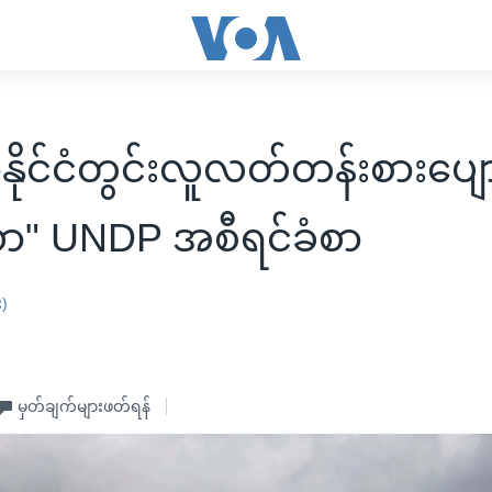
မာနိုင်ငံတွင်းလူလတ်တန်းစားပျ
ာ" UNDP အစီရင်ခံစာ
း)
မှတ်ချက်များဖတ်ရန်