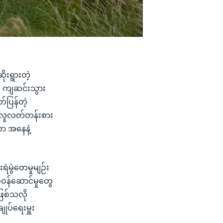
ိုးရွားတဲ့
း ကျဆင်းသွား
်ပြန်တဲ့
။ လူလတ်တန်းစား
ာ အနေနဲ့
ဲမွဲတေမှုမျဉ်း
ံဝန်ဆောင်မှုတွေ
ြစ်သလို
ုပ်ရေးမှူး