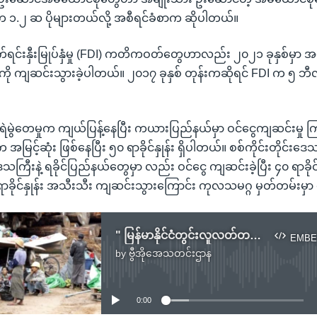
ှုက ၁.၂ ဆ ပိုများတယ်လို့ အစီရင်ခံစာက ဆိုပါတယ်။
်ရိုက်ရင်းနှီးမြုပ်နှံမှု (FDI) ကတိကဝတ်တွေဟာလည်း ၂၀၂၁ ခုနှစ်မှာ
ို ကျဆင်းသွားခဲ့ပါတယ်။ ၂၀၁၇ ခုနှစ် တုန်းကဆိုရင် FDI က ၅ ဘီလျ
်းရဲမွဲတေမှုက ကျယ်ပြန့်နေပြီး ကယားပြည်နယ်မှာ ဝင်ငွေကျဆင်းမှု က
အမြင့်ဆုံး ဖြစ်နေပြီး ၅၀ ရာခိုင်နှုန်း ရှိပါတယ်။ စစ်ကိုင်းတိုင်းဒေ
ေသကြီးနဲ့ ရခိုင်ပြည်နယ်တွေမှာ လည်း ဝင်ငွေ ကျဆင်းခဲ့ပြီး ၄၀ ရာခိုင်န
့ ၃၆ ရာခိုင်နှုန်း အသီးသီး ကျဆင်းသွားကြောင်း ကုလသမဂ္ဂ မှတ်တမ်းမ
" မြန်မာနိုင်ငံတွင်းလူလတ်တန်းစားပျောက်ကွက်လာ" UNDP အစီရင်ခံစာ
EMBE
by
ဗွီအိုအေသတင်းဌာန
No media source currently available
0:00