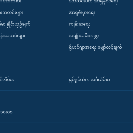
း အားကစား
ဒီသီတင်းပတ် အာရှနိုင်ငံရေး
ားသတင်းများ
အာရှစီးပွားရေး
်မာ နှိုင်းယှဉ်ချက်
ကျန်းမာရေး
ပြားသတင်းများ
အမျိုးသမီးကဏ္ဍ
ရိုဟင်ဂျာအရေး မျှော်လင့်ချက်
်္ဂလိပ်စာ
ရုပ်ရှင်ထဲက အင်္ဂလိပ်စာ
၀-၁၀း၀၀