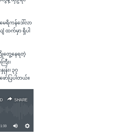
 အမေရိကန်ဒေါ်လာ
ံ ထက်မှာ ရှိပါ
ြုံတွေ့နေရတဲ့
သကြီး၊
ှုန်း၊ ၃၇
ှာ ဖော်ပြပါတယ်။
D
SHARE
1:33