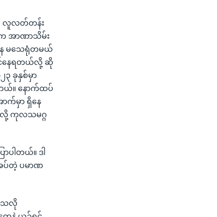
ေတဲ့ လူလတ်တန်း
တပ်က အာဏာသိမ်း
ေအနေ မသေရုံတမယ်
င်နေရတယ်လို့ ဆို
၂၃ ခုနှစ်မှာ
ိပါတယ်။ နောက်ထပ်
က်မှာ ရှိနေ
ယ်လို့ ကုလသမဂ္ဂ
 ပြောပါတယ်။ ဒါ
အပ်တဲ့ ပမာဏ
ေသလို
ေနဲ့ ယှဥ်ရင်