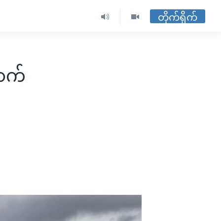
တိုက်ရိုက်
ောက်