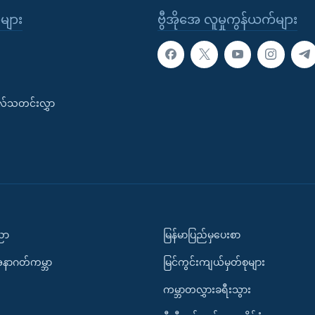
ုများ
ဗွီအိုအေ လူမှုကွန်ယက်များ
းလ်သတင်းလွှာ
ပညာ
မြန်မာပြည်မှပေးစာ
အနာဂတ်ကမ္ဘာ
မြင်ကွင်းကျယ်မှတ်စုများ
ကမ္ဘာတလွှားခရီးသွား