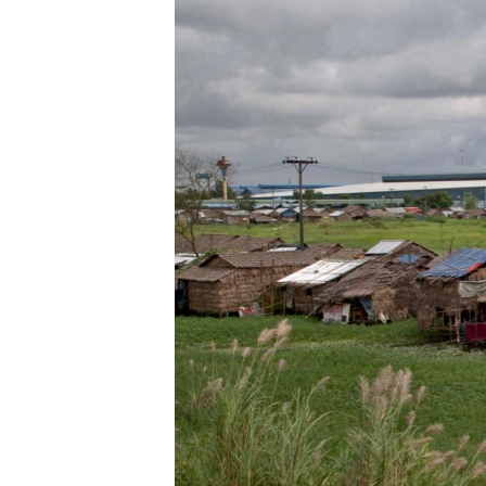
သုတပဒေသာ အင်္ဂလိပ်စာ
အ
ညွန်း
စာမျက်နှာ
သို့
ကျော်
ကြည့်
ရန်
ရှာဖွေ
ရန်
နေရာ
သို့
ကျော်
ရန်