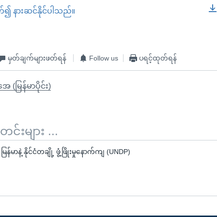
တ်၍ နားဆင်နိုင်ပါသည်။
EMBED
မှတ်ချက်များဖတ်ရန်
Follow us
ပရင့်ထုတ်ရန်
ုအေ (မြန်မာပိုင်း)
်းများ ...
န်မာနဲ့ နိုင်ငံတချို့ ဖွံ့ဖြိုးမှုနောက်ကျ (UNDP)