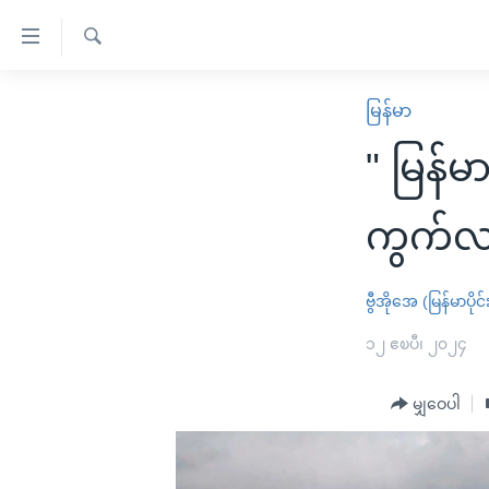
သုံး
ရ
ရှာဖွေ
လွယ်ကူ
မူလစာမျက်နှာ
မြန်မာ
ရ
စေ
မြန်မာ
လာ
" မြန်
သည့်
ဒ်
ကမ္ဘာ့သတင်းများ
Link
ဗွီဒီယို
နိုင်ငံတကာ
ကွက်လ
များ
သတင်းလွတ်လပ်ခွင့်
အမေရိကန်
ပင်မ
ရပ်ဝန်းတခု လမ်းတခု အလွန်
တရုတ်
ဗွီအိုအေ (မြန်မာပိုင်
အကြောင်းအရာ
အင်္ဂလိပ်စာလေ့လာမယ်
အစ္စရေး-ပါလက်စတိုင်း
၁၂ ဧၿပီ၊ ၂၀၂၄
သို့
အပတ်စဉ်ကဏ္ဍများ
အမေရိကန်သုံးအီဒီယံ
ကျော်
မျှဝေပါ
ကြည့်
ရေဒီယိုနှင့်ရုပ်သံ အချက်အလက်များ
မကြေးမုံရဲ့ အင်္ဂလိပ်စာ
ရေဒီယို
ရန်
ရေဒီယို/တီဗွီအစီအစဉ်
ရုပ်ရှင်ထဲက အင်္ဂလိပ်စာ
တီဗွီ
ပင်မ