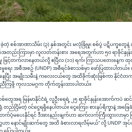
ြီးခဲ့တဲ့ စစ်အာဏာသိမ်း (၃) နှစ်အတွင်း မလုံခြုံမှု၊ စစ်ပွဲ ပဋိပက္ခတွေနဲ့ ဆ
ပ်အတည်းကြားမှာ လူလတ်တန်းစား အရေအတွက်ဟာ ၅၀ ရာခိုင်နှုန်
တေမှု မြင့်တက်လာနေတယ်လို့ ဧပြီလ (၁၁) ရက်၊ ကြာသပတေးနေ့က ထုတ
ြိုးမှုရေး အစီအစဥ် (UNDP) အစီရင်ခံစာသစ်မှာ ဖော်ပြထားပါတယ်
ပြီး အမျိုးသမီးနဲ့ ကလေးငယ်တွေ အထိခိုက်ဆုံးဖြစ်ကာ နိုင်ငံတက
ညီကြဖို့ ကုလသမဂ္ဂက တိုက်တွန်းထားပါတယ်။
တွေအရ မြန်မာနိုင်ငံရဲ့ လူဦးရေရဲ့ ၂၅ ရာခိုင်နှုန်းအောက်ကပဲ ဆင်းရ
ုံ တည်ငြိမ်တဲ့ ၀င်ငွေရရှိနေပါတယ်။ ငွေကြေး၊ စားနပ်ရိက္ခာနဲ့ အခြေခ
ာက်ပံ့မပေးနိုင်ရင် ဒီအားနည်းချက်ဟာ ဆက်လက်ကြီးထွားလာမှာ ဖ
ဟာ နောင်မျိုးဆက်တွေ အထိ ခံစားလာရလိမ့်မယ်” လို့ UNDP အုပ်ချ
 က ပြောပါတယ်။