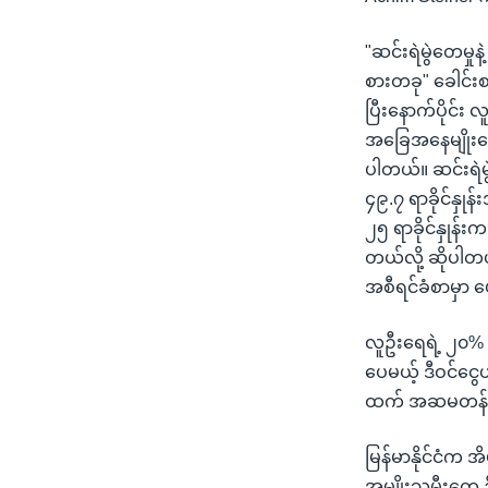
"ဆင်းရဲမွဲတေမှုန
စားတခု" ခေါင်း
ပြီးနောက်ပိုင်း
အခြေအနေမျိုးအော
ပါတယ်။ ဆင်းရဲမွဲ
၄၉.၇ ရာခိုင်နှု
၂၅ ရာခိုင်နှုန
တယ်လို့ ဆိုပါတယ်
အစီရင်ခံစာမှာ 
လူဦးရေရဲ့ ၂၀% ကသ
ပေမယ့် ဒီဝင်င
ထက် အဆမတန် န
မြန်မာနိုင်ငံက 
အမျိုးသမီးတွေ 