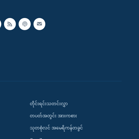
တိုင်းရင်းသတင်းလွှာ
တပတ်အတွင်း အားကစား
သုတစုံလင် အမေရိကန်တခွင်