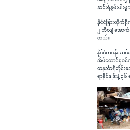
ဆင်းရဲနွမ်းပါးမ
နိုင်ငံခြားတိုက
၂ ဘီလျံ အောက်က
တယ်။
နိုင်ငံတဝန်း ဆင
အိမ်ထောင်စုဝင်က 
တနင်္သာရီတိုင်းဒ
ရာခိုင်နှုန်းနဲ