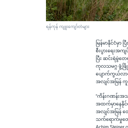
ရန်ကုန် ကျူးကျော်တဲများ
မြန်မာနိုင်ငံမှာ ပ
စီးပွားရေးအကျ
ပြီး ဆင်းရဲမွဲ
ကုလသမဂ္ဂ ဖွံ့ဖ
ပျောက်ကွယ်လာနေ
အလျင်အမြန် ကူ
“ကိန်းဂဏန်းအသစ်
အထက်မှာနေနိုင်ရ
အလျင်အမြန် ထေ
သက်ရောက်မှုတွေ
Achim Steiner