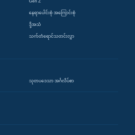
Gen Z
နေရာပေါင်းစုံ အကြောင်းစုံ
ဒို့အသံ
သက်တံရောင်သတင်းလွှာ
သုတပဒေသာ အင်္ဂလိပ်စာ