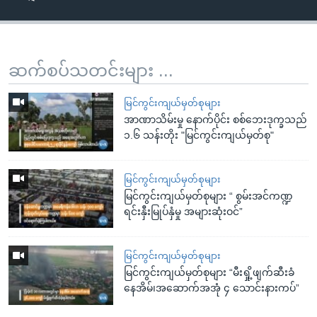
ဆက်စပ်သတင်းများ ...
မြင်ကွင်းကျယ်မှတ်စုများ
အာဏာသိမ်းမှု နောက်ပိုင်း စစ်ဘေးဒုက္ခသည်
၁.၆ သန်းတိုး "မြင်ကွင်းကျယ်မှတ်စု"
မြင်ကွင်းကျယ်မှတ်စုများ
မြင်ကွင်းကျယ်မှတ်စုများ “ စွမ်းအင်ကဏ္ဍ
ရင်းနှီးမြုပ်နှံမှု အများဆုံးဝင်”
မြင်ကွင်းကျယ်မှတ်စုများ
မြင်ကွင်းကျယ်မှတ်စုများ “မီးရှို့ဖျက်ဆီးခံ
နေအိမ်၊အဆောက်အအုံ ၄ သောင်းနားကပ်”