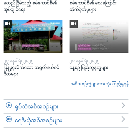
မတည်ငြိမ်သည့် စစ်ကောင်စီ၏
စစ်ကောင်စီ၏ လေကြောင်း
အုပ်ချုပ်ရေး
တိုက်ခိုက်မှုများ
၂၇ ဇန္နဝါရီ၊ ၂၀၂၅
၂၀ ဇန္နဝါရီ၊ ၂၀၂၅
ပြန်ဖွင့်လိုက်သော တရုတ်နယ်စပ်
နေ့စဉ် ပြည်သူ့ဒုက္ခများ
ဂိတ်များ
အစီအစဉ်တွဲများအားလုံးကြည့်ရှုရန်
ရုပ်သံအစီအစဉ်များ
ရေဒီယိုအစီအစဉ်များ