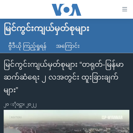
သုံး
ရ
လွယ်ကူ
မြင်ကွင်းကျယ်မှတ်စုများ
မူလစာမျက်နှာ
စေ
မြန်မာ
ဗွီဒီယို ကြည့်ရှုရန်
အကြောင်း
သည့်
ကမ္ဘာ့သတင်းများ
Link
မြင်ကွင်းကျယ်မှတ်စုများ “တရုတ်-မြန်မာ
ဗွီဒီယို
နိုင်ငံတကာ
များ
သတင်းလွတ်လပ်ခွင့်
အမေရိကန်
ဆက်ဆံရေး ၂ လအတွင်း ထူးခြားချက်
ပင်မ
ရပ်ဝန်းတခု လမ်းတခု အလွန်
တရုတ်
အကြောင်းအရာ
များ”
သို့
အင်္ဂလိပ်စာလေ့လာမယ်
အစ္စရေး-ပါလက်စတိုင်း
ကျော်
၂၀ ႏိုဝင္ဘာ၊ ၂၀၂၂
အပတ်စဉ်ကဏ္ဍများ
အမေရိကန်သုံးအီဒီယံ
ကြည့်
ရေဒီယိုနှင့်ရုပ်သံ အချက်အလက်များ
မကြေးမုံရဲ့ အင်္ဂလိပ်စာ
ရေဒီယို
ရန်
ပင်မ
ရေဒီယို/တီဗွီအစီအစဉ်
ရုပ်ရှင်ထဲက အင်္ဂလိပ်စာ
တီဗွီ