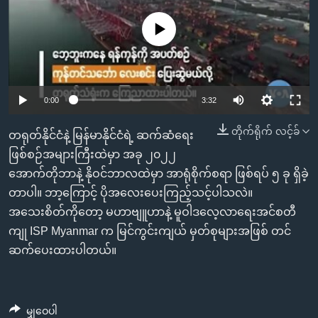
အ
သုတပဒေသာ အင်္ဂလိပ်စာ
ညွန်း
Learning English
No media source currently available
စာမျက်နှာ
သို့
ဗွီအိုအေ လူမှုကွန်ယက်များ
ကျော်
ကြည့်
0:00
3:32
ရန်
ဘာသာစကားများ
တိုက်ရိုက် လင့်ခ်
တရုတ်နိုင်ငံနဲ့ မြန်မာနိုင်ငံရဲ့ ဆက်ဆံရေး
ရှာဖွေ
ဖြစ်စဉ်အများကြီးထဲမှာ အခု ၂၀၂၂
ရန်
အောက်တိုဘာနဲ့ နိုဝင်ဘာလထဲမှာ အာရုံစိုက်စရာ ဖြစ်ရပ် ၅ ခု ရှိခဲ့
နေရာ
တာပါ။ ဘာ့ကြောင့် ပိုအလေးပေးကြည့်သင့်ပါသလဲ။
သို့
အသေးစိတ်ကိုတော့ မဟာဗျူဟာနဲ့ မူဝါဒလေ့လာရေးအင်စတီ
ကျော်
ကျု ISP Myanmar က မြင်ကွင်းကျယ် မှတ်စုများအဖြစ် တင်
ရန်
ဆက်ပေးထားပါတယ်။
မျှဝေပါ