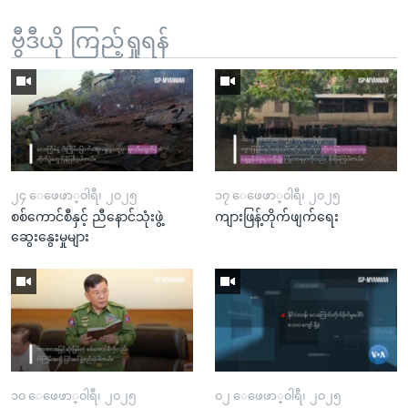
ဗွီဒီယို ကြည့်ရှုရန်
၂၄ ေဖေဖာ္၀ါရီ၊ ၂၀၂၅
၁၇ ေဖေဖာ္၀ါရီ၊ ၂၀၂၅
စစ်ကောင်စီနှင့် ညီနောင်သုံးဖွဲ့
ကျားဖြန့်တိုက်ဖျက်ရေး
ဆွေးနွေးမှုများ
၁၀ ေဖေဖာ္၀ါရီ၊ ၂၀၂၅
၀၂ ေဖေဖာ္၀ါရီ၊ ၂၀၂၅