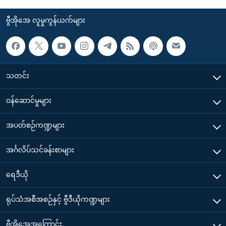
ဗွီအိုအေ လူမှုကွန်ယက်များ
သတင်း
၀န်ဆောင်မှုများ
အပတ်စဉ်ကဏ္ဍများ
အင်္ဂလိပ်သင်ခန်းစာများ
ရေဒီယို
ရုပ်သံအစီအစဉ်နှင့် ဗွီဒီယိုကဏ္ဍများ
ဗွီအိုအေအကြောင်း