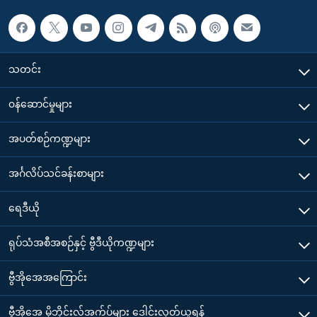
သတင်း
၀န်ဆောင်မှုများ
အပတ်စဉ်ကဏ္ဍများ
အင်္ဂလိပ်သင်ခန်းစာများ
ရေဒီယို
ရုပ်သံအစီအစဉ်နှင့် ဗွီဒီယိုကဏ္ဍများ
ဗွီအိုအေအကြောင်း
ဗွီအိုအေ မိုဘိုင်းလ်အက်ပ်များ ဒေါင်းလုတ်ယူရန်