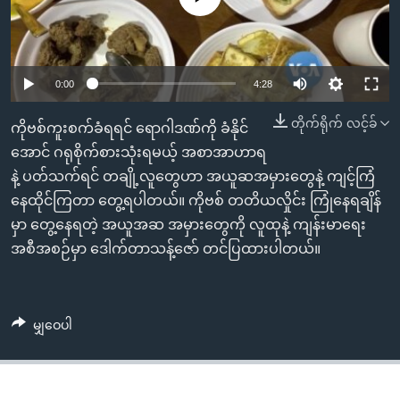
အ
သုတပဒေသာ အင်္ဂလိပ်စာ
ညွန်း
Learning English
စာမျက်နှာ
သို့
ဗွီအိုအေ လူမှုကွန်ယက်များ
0:00
4:28
ကျော်
တိုက်ရိုက် လင့်ခ်
ကြည့်
ကိုဗစ်ကူးစက်ခံရရင် ရောဂါဒဏ်ကို ခံနိုင်
ရန်
အောင် ဂရုစိုက်စားသုံးရမယ့် အစာအာဟာရ
ဘာသာစကားများ
ရှာဖွေ
နဲ့ ပတ်သက်ရင် တချို့လူတွေဟာ အယူဆအမှားတွေနဲ့ ကျင့်ကြံ
ရန်
နေထိုင်ကြတာ တွေ့ရပါတယ်။ ကိုဗစ် တတိယလှိုင်း ကြုံနေရချိန်
နေရာ
မှာ တွေ့နေရတဲ့ အယူအဆ အမှားတွေကို လူထုနဲ့ ကျန်းမာရေး
သို့
အစီအစဉ်မှာ ဒေါက်တာသန့်ဇော် တင်ပြထားပါတယ်။
ကျော်
ရန်
မျှဝေပါ