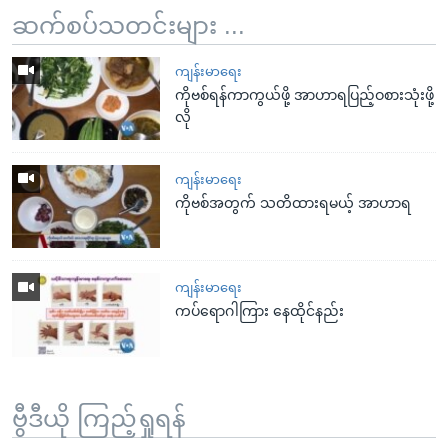
ဆက်စပ်သတင်းများ ...
ကျန်းမာရေး
ကိုဗစ်ရန်ကာကွယ်ဖို့ အာဟာရပြည့်ဝစားသုံးဖို့
လို
ကျန်းမာရေး
ကိုဗစ်အတွက် သတိထားရမယ့် အာဟာရ
ကျန်းမာရေး
ကပ်ရောဂါကြား နေထိုင်နည်း
ဗွီဒီယို ကြည့်ရှုရန်