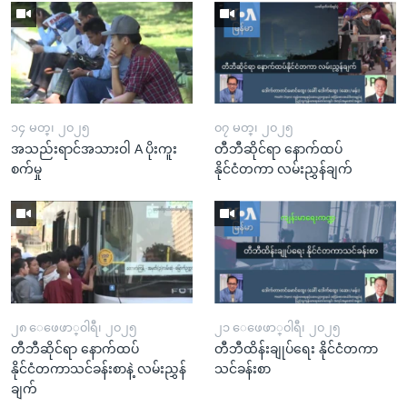
၁၄ မတ္၊ ၂၀၂၅
၀၇ မတ္၊ ၂၀၂၅
အသည်းရာင်အသားဝါ A ပိုးကူး
တီဘီဆိုင်ရာ နောက်ထပ်
စက်မှု
နိုင်ငံတကာ လမ်းညွှန်ချက်
၂၈ ေဖေဖာ္၀ါရီ၊ ၂၀၂၅
၂၁ ေဖေဖာ္၀ါရီ၊ ၂၀၂၅
တီဘီဆိုင်ရာ နောက်ထပ်
တီဘီထိန်းချုပ်ရေး နိုင်ငံတကာ
နိုင်ငံတကာသင်ခန်းစာနဲ့ လမ်းညွှန်
သင်ခန်းစာ
ချက်