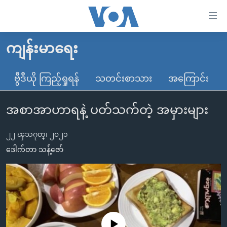
သုံး
ရ
လွယ်ကူ
ကျန်းမာရေး
မူလစာမျက်နှာ
စေ
မြန်မာ
ဗွီဒီယို ကြည့်ရှုရန်
သတင်းစာသား
အကြောင်း
သည့်
ကမ္ဘာ့သတင်းများ
Link
အစာအာဟာရနဲ့ ပတ်သက်တဲ့ အမှားများ
ဗွီဒီယို
နိုင်ငံတကာ
များ
သတင်းလွတ်လပ်ခွင့်
အမေရိကန်
ပင်မ
၂၂ ၾသဂုတ္၊ ၂၀၂၁
ရပ်ဝန်းတခု လမ်းတခု အလွန်
တရုတ်
အကြောင်းအရာ
ဒေါက်တာ သန့်ဇော်
သို့
အင်္ဂလိပ်စာလေ့လာမယ်
အစ္စရေး-ပါလက်စတိုင်း
ကျော်
အပတ်စဉ်ကဏ္ဍများ
အမေရိကန်သုံးအီဒီယံ
ကြည့်
ရေဒီယိုနှင့်ရုပ်သံ အချက်အလက်များ
မကြေးမုံရဲ့ အင်္ဂလိပ်စာ
ရေဒီယို
ရန်
ပင်မ
ရေဒီယို/တီဗွီအစီအစဉ်
ရုပ်ရှင်ထဲက အင်္ဂလိပ်စာ
တီဗွီ
No media source currently available