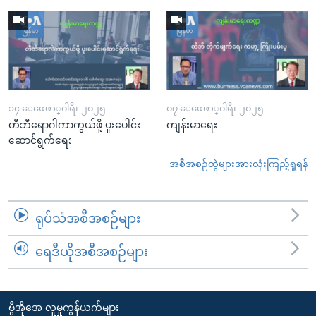
၁၄ ေဖေဖာ္၀ါရီ၊ ၂၀၂၅
၀၇ ေဖေဖာ္၀ါရီ၊ ၂၀၂၅
တီဘီရောဂါကာကွယ်ဖို့ ပူးပေါင်း
ကျန်းမာရေး
ဆောင်ရွက်ရေး
အစီအစဉ်တွဲများအားလုံးကြည့်ရှုရန်
ရုပ်သံအစီအစဉ်များ
ရေဒီယိုအစီအစဉ်များ
ဗွီအိုအေ လူမှုကွန်ယက်များ